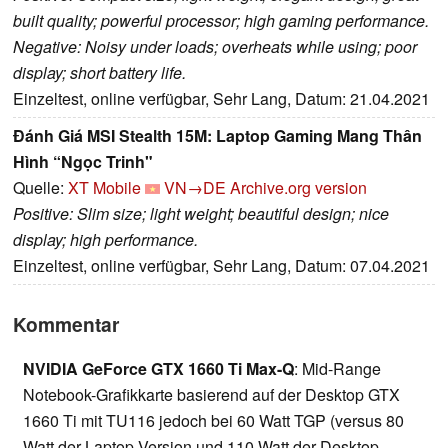
built quality; powerful processor; high gaming performance.
Negative: Noisy under loads; overheats while using; poor
display; short battery life.
Einzeltest, online verfügbar, Sehr Lang, Datum: 21.04.2021
Đánh Giá MSI Stealth 15M: Laptop Gaming Mang Thân
Hình “Ngọc Trinh"
Quelle:
XT Mobile
VN→DE
Archive.org version
Positive: Slim size; light weight; beautiful design; nice
display; high performance.
Einzeltest, online verfügbar, Sehr Lang, Datum: 07.04.2021
Kommentar
NVIDIA GeForce GTX 1660 Ti Max-Q
: Mid-Range
Notebook-Grafikkarte basierend auf der Desktop GTX
1660 Ti mit TU116 jedoch bei 60 Watt TGP (versus 80
Watt der Laptop Version und 110 Watt der Desktop