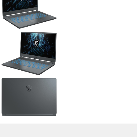
>
Notebook Test, Laptop Test und News
>
Externe Tests
>
MSI
> MSI
Stealth 15M A11SDK-085