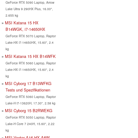
GeForce RTX 5090 Laptop, Arrow
Lake Ultra 9 290HX Plus, 16.00",
2.655 kg
MSI Katana 15 HX
B14WGK, i7-14650HX
GeForce RTX 5070 Laptop, Raptor
Lake-HX i7-14650HX, 15.60", 2.4
kg
MSI Katana 15 HX B14WFK
GeForce RTX 5060 Laptop, Raptor
Lake-HX i7-14650HX, 15.60", 2.4
kg
MSI Cyborg 17 B13WFKG
Tests und Spezifikationen
GeForce RTX 5060 Laptop, Raptor
Lake-H i7-13620H, 17.30", 2.58 kg
MSI Cyborg 15 B2RWEKG
GeForce RTX 5050 Laptop, Raptor
Lake-H Core 7 240H, 15.60", 2.22
kg
MSI Vector A16 HX A8W