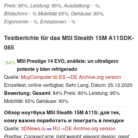
Preis: 90%, Leistung: 95%, Ausstattung: - %,
Bildschirm: - % Mobilität: 65%, Gehäuse: 90%,
Ergonomie: - %, Emissionen: - %
Testberichte für das MSI Stealth 15M A11SDK-
085
MSI Prestige 14 EVO, análisis: un ultraligero
84%
potente y bien refrigerado
Quelle:
MuyComputer
ES→DE
Archive.org version
Einzeltest, online verfügbar, Sehr Lang, Datum: 25.12.2020
Bewertung:
Gesamt
: 84% Preis: 90% Leistung: 95%
Mobilität: 65% Gehäuse: 90%
Обзор ноутбука MSI Stealth 15M A11S: для тех,
кому важно поработать и поиграть в поездке
Quelle:
3DNews.ru
RU→DE
Archive.org version
Positive: Compact size; light weight; elegant design; great