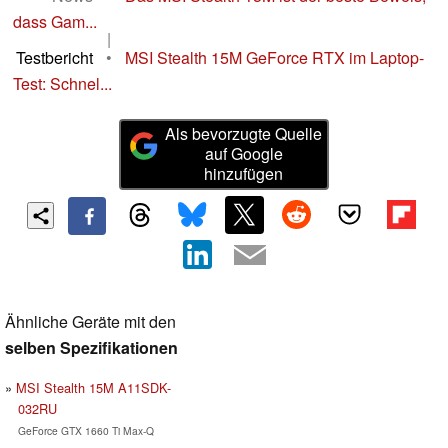
dass Gam...
|
Testbericht
•
MSI Stealth 15M GeForce RTX im Laptop-
Test: Schnel...
Als bevorzugte Quelle
auf Google
hinzufügen
Ähnliche Geräte mit den
selben Spezifikationen
MSI Stealth 15M A11SDK-
032RU
GeForce GTX 1660 Ti Max-Q