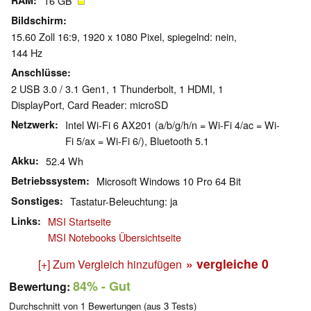
RAM
16 GB
Bildschirm
15.60 Zoll 16:9, 1920 x 1080 Pixel, spiegelnd: nein,
144 Hz
Anschlüsse
2 USB 3.0 / 3.1 Gen1, 1 Thunderbolt, 1 HDMI, 1
DisplayPort, Card Reader: microSD
Netzwerk
Intel Wi-Fi 6 AX201 (a/b/g/h/n = Wi-Fi 4/ac = Wi-
Fi 5/ax = Wi-Fi 6/), Bluetooth 5.1
Akku
52.4 Wh
Betriebssystem
Microsoft Windows 10 Pro 64 Bit
Sonstiges
Tastatur-Beleuchtung: ja
Links
MSI Startseite
MSI Notebooks Übersichtseite
» vergleiche
0
[+] Zum Vergleich hinzufügen
84%
- Gut
Bewertung:
Durchschnitt von
1
Bewertungen (aus
3
Tests)