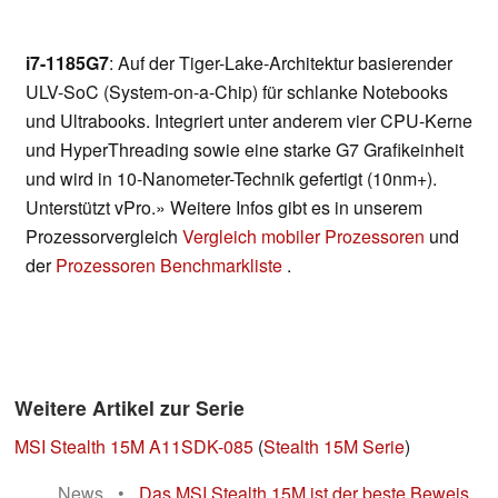
i7-1185G7
: Auf der Tiger-Lake-Architektur basierender
ULV-SoC (System-on-a-Chip) für schlanke Notebooks
und Ultrabooks. Integriert unter anderem vier CPU-Kerne
und HyperThreading sowie eine starke G7 Grafikeinheit
und wird in 10-Nanometer-Technik gefertigt (10nm+).
Unterstützt vPro.» Weitere Infos gibt es in unserem
Prozessorvergleich
Vergleich mobiler Prozessoren
und
der
Prozessoren Benchmarkliste
.
Weitere Artikel zur Serie
MSI Stealth 15M A11SDK-085
(
Stealth 15M Serie
)
News
•
Das MSI Stealth 15M ist der beste Beweis,