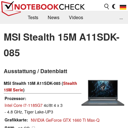
Tests
News
Videos
...
Benchmarks & Tech
Externe Tests
MSI Stealth 15M A11SDK-
Kaufberatung
Deals
Suche
Jobs
085
Forum
Ausstattung / Datenblatt
MSI Stealth 15M A11SDK-085 (
Stealth
15M Serie
)
Prozessor
Intel Core i7-1185G7
4c/8t 4 x 3
- 4.8 GHz, Tiger Lake-UP3
Grafikkarte
NVIDIA GeForce GTX 1660 Ti Max-Q