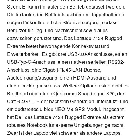
Strom. Er kann im laufenden Betrieb getauscht werden.
Die im laufenden Betrieb tauschbaren Doppelbatterien
sorgen für kontinuierliche Stromversorgung, sodass
Benutzer für Tag- und Nachtschicht sowie alles
dazwischen gerüstet sind. Das Latitude 7424 Rugged
Extreme bietet hervorragende Konnektivität und
Erweiterbarkeit. Es gibt drei USB-3.0-Anschlüsse, einen
USB-Typ-C-Anschluss, einen nativen seriellen RS232-
Anschluss, eine Gigabit-RJ45-LAN-Buchse,
Audioeingang/ausgang, einen HDMI-Ausgang und
einen Dockinganschluss. Weitere Optionen sind mobiles
Breitband über einen Qualcomm Snapdragon X20, der
Cat16 4G / LTE der nächsten Generation unterstützt, und
ein dediziertes u-blox NEO-M8-GPS-Modul. Insgesamt
hat Dell das Latitude 7424 Rugged Extreme als extrem
robustes Notebook für extreme Umgebungen gemacht.
Zwar ist der Laptop viel schwerer als andere Laptops,