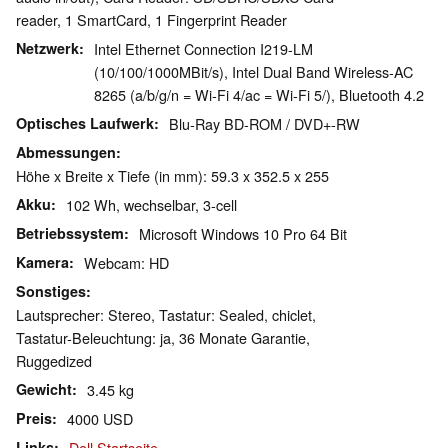
reader, 1 SmartCard, 1 Fingerprint Reader
Netzwerk
Intel Ethernet Connection I219-LM
(10/100/1000MBit/s), Intel Dual Band Wireless-AC
8265 (a/b/g/n = Wi-Fi 4/ac = Wi-Fi 5/), Bluetooth 4.2
Optisches Laufwerk
Blu-Ray BD-ROM / DVD+-RW
Abmessungen
Höhe x Breite x Tiefe (in mm): 59.3 x 352.5 x 255
Akku
102 Wh, wechselbar, 3-cell
Betriebssystem
Microsoft Windows 10 Pro 64 Bit
Kamera
Webcam: HD
Sonstiges
Lautsprecher: Stereo, Tastatur: Sealed, chiclet,
Tastatur-Beleuchtung: ja, 36 Monate Garantie,
Ruggedized
Gewicht
3.45 kg
Preis
4000 USD
Links
Dell Startseite