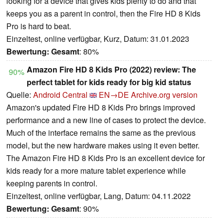
looking for a device that gives kids plenty to do and that
keeps you as a parent in control, then the Fire HD 8 Kids
Pro is hard to beat.
Einzeltest, online verfügbar, Kurz, Datum: 31.01.2023
Bewertung:
Gesamt
: 80%
Amazon Fire HD 8 Kids Pro (2022) review: The
90%
perfect tablet for kids ready for big kid status
Quelle:
Android Central
EN→DE
Archive.org version
Amazon's updated Fire HD 8 Kids Pro brings improved
performance and a new line of cases to protect the device.
Much of the interface remains the same as the previous
model, but the new hardware makes using it even better.
The Amazon Fire HD 8 Kids Pro is an excellent device for
kids ready for a more mature tablet experience while
keeping parents in control.
Einzeltest, online verfügbar, Lang, Datum: 04.11.2022
Bewertung:
Gesamt
: 90%