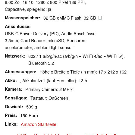
8.00 Zoll 16:10, 1280 x 800 Pixel 189 PPI,
Capacitive, spiegelnd: ja
Massenspeicher
32 GB eMMC Flash, 32 GB
Anschlüsse
USB-C Power Delivery (PD), Audio Anschlüsse:
3.5mm, Card Reader: microSD, Sensoren:
accelerometer, ambient light sensor
Netzwerk
802.11 a/b/g/n/ac (a/b/g/n = Wi-Fi 4/ac = Wi-Fi 5/),
Bluetooth 5.2
Abmessungen
Höhe x Breite x Tiefe (in mm): 17 x 212 x 162
Akku
, Akkulaufzeit (laut Hersteller): 13 h
Kamera
Primary Camera: 2 MPix
Sonstiges
Tastatur: OnScreen
Gewicht
509 g
Preis
150 Euro
Links
Amazon Startseite