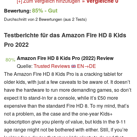
» vergleiche
0
[+] Zum Vergleich hinzufügen
85%
- Gut
Bewertung:
Durchschnitt von
2
Bewertungen (aus
2
Tests)
Testberichte für das Amazon Fire HD 8 Kids
Pro 2022
Amazon Fire HD 8 Kids Pro (2022) Review
80%
Quelle:
Trusted Reviews
EN→DE
The Amazon Fire HD 8 Kids Pro is a cracking tablet for
older kids, with just a few caveats to be aware of. It doesn’t
have the hardware to run more demanding games, so don’t
expect it to stand-in for a console, while it’s £50 more
expensive than the standard Fire HD 8. To my mind, that’s
not a problem, as the case and the one-year Kids+
subscription give you plenty of value, but kids in the 9-11
age range might not be bothered with either. Still, if you’re