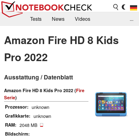
Tests
News
Videos
...
Benchmarks & Tech
Externe Tests
Amazon Fire HD 8 Kids
Kaufberatung
Deals
Suche
Jobs
Pro 2022
Forum
Ausstattung / Datenblatt
Amazon Fire HD 8 Kids Pro 2022 (
Fire
Serie
)
Prozessor
unknown
Grafikkarte
unknown
RAM
2048 MB
Bildschirm