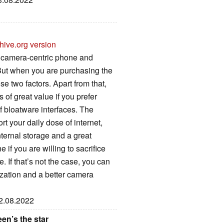
hive.org version
 camera-centric phone and
But when you are purchasing the
 two factors. Apart from that,
of great value if you prefer
f bloatware interfaces. The
 your daily dose of internet,
nternal storage and a great
 if you are willing to sacrifice
. If that’s not the case, you can
ization and a better camera
12.08.2022
en’s the star