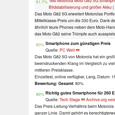
Test Motorola Moto G82 5G Smartph
81.7%
Bildstabilisierung und großer Akku
|
Das Moto G82 5G erweitert Motorolas Portf
Mittelklasse-Preis um die 330 Euro. Dank d
ähnlich teure Phones neben dem Moto-Handy
das Moto G82 seine Trümpfe auch ausspiel
Smartphone zum günstigen Preis
80%
Quelle:
PC Welt
Das Moto G82 5G von Motorola hat ein groß
beeindruckenden Klang im Vergleich zu vie
mittleren Preisklasse.
Einzeltest, online verfügbar, Lang, Datum: 
Bewertung:
Gesamt
: 80%
Richtig gutes Smartphone für 260 
90%
Quelle:
Tech Stage
Archive.org ver
Das Preis-Leitung-Verhältnis beim Motorola
ganzer Linie. Damit gehört es berechtigter