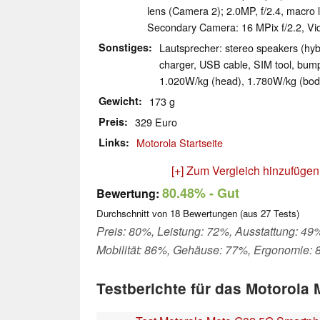
lens (Camera 2); 2.0MP, f/​2.4, macro
Secondary Camera: 16 MPix f/​2.2, V
Sonstiges
Lautsprecher: stereo speakers (hybr
charger, USB cable, SIM tool, bum
1.020W/​kg (head), 1.780W/​kg (body
Gewicht
173 g
Preis
329 Euro
Links
Motorola Startseite
[+] Zum Vergleich hinzufügen
80.48%
- Gut
Bewertung:
Durchschnitt von
18
Bewertungen (aus
27
Tests)
Preis: 80%, Leistung: 72%, Ausstattung: 49
Mobilität: 86%, Gehäuse: 77%, Ergonomie:
Testberichte für das Motorola