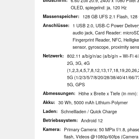
Bildschirm
6.60 Zoll 20:9, 2400 x 1080 Pixel 
OLED, spiegelnd: ja, 120 Hz
Massenspeicher
128 GB UFS 2.1 Flash, 12
Anschlüsse
1 USB 2.0, USB-C Power Deliver
audio jack, Card Reader: microSD
Fingerprint Reader, NFC, Helligke
sensor, gyroscope, proximity sen
Netzwerk
802.11 a/b/g/n/ac (a/b/g/n = Wi-Fi 4/
2G, 3G, 4G
(1,2,3,4,5,7,8,12,13,17,18,19,20,26
5G (1/2/3/5/7/8/20/28/38/40/41/66/
5G, GPS
Abmessungen
Höhe x Breite x Tiefe (in mm):
Akku
30 Wh, 5000 mAh Lithium-Polymer
Laden
Schnellladen / Quick Charge
Betriebssystem
Android 12
Kamera
Primary Camera: 50 MPix f/​1.8, pha
flash, Videos @1080p/​60fps (Camera 1