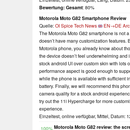
Bewertung:
Gesamt
: 80%
Motorola Moto G82 Smartphone Review
Quelle:
OI Spice Tech News
EN→DE
Arc
The Motorola Moto G82 smartphone is not a
doesn’t have many customization features. 
Motorola phone, you already know about those
the device doesn’t feel underwhelming and is 
stock android UI over custom skin with lots o
performance aspect is good enough to support
while the phone is available with sufficient i
battery. Finally, we will recommend this phone
camera quality for a stock android experience
try out the 11i Hypercharge for more custom
experience.
Einzeltest, online verfügbar, Mittel, Datum: 
Motorola Moto G82 review: the scre
100%