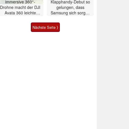
immersive 360°-
Klapphandy-Debut so
Drohne macht der DJI
gelungen, dass
Avata 360 leichte
Samsung sich sorgen
Konkurrenz
muss? – Razr Fold
Smartphone im Test
Nächste Seite ⟩