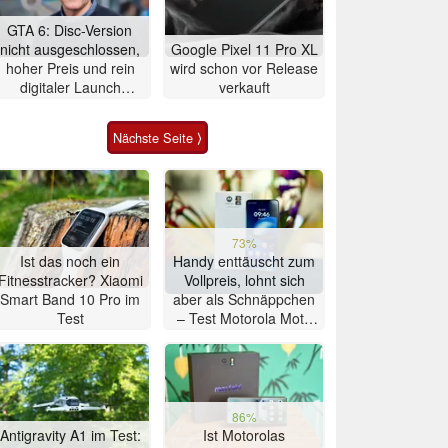
GTA 6: Disc-Version
nicht ausgeschlossen,
Google Pixel 11 Pro XL
hoher Preis und rein
wird schon vor Release
digitaler Launch
verkauft
werden gerechtfertigt
Nächste Seite ⟩
73%
Ist das noch ein
Handy enttäuscht zum
Fitnesstracker? Xiaomi
Vollpreis, lohnt sich
Smart Band 10 Pro im
aber als Schnäppchen
Test
– Test Motorola Moto
G47 Smartphone
86%
Antigravity A1 im Test:
Ist Motorolas