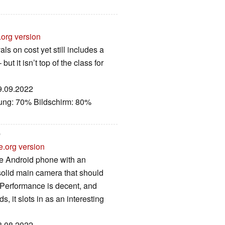
.org version
als on cost yet still includes a
 it isn’t top of the class for
29.09.2022
tung: 70% Bildschirm: 80%
e
e.org version
ge Android phone with an
 solid main camera that should
. Performance is decent, and
s, it slots in as an interesting
23.08.2022