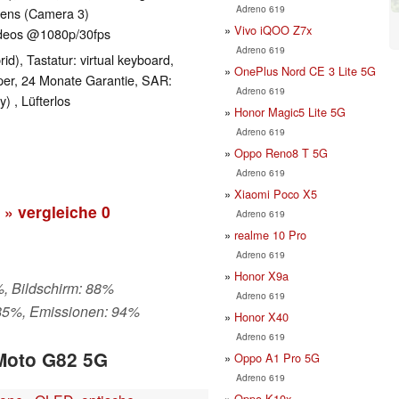
Adreno 619
 lens (Camera 3)
Vivo iQOO Z7x
ideos @1080p/​30fps
Adreno 619
id), Tastatur: virtual keyboard,
OnePlus Nord CE 3 Lite 5G
per, 24 Monate Garantie, SAR:
Adreno 619
) , Lüfterlos
Honor Magic5 Lite 5G
Adreno 619
Oppo Reno8 T 5G
Adreno 619
Xiaomi Poco X5
» vergleiche
0
Adreno 619
realme 10 Pro
Adreno 619
Honor X9a
%, Bildschirm: 88%
Adreno 619
 85%, Emissionen: 94%
Honor X40
Adreno 619
 Moto G82 5G
Oppo A1 Pro 5G
Adreno 619
Oppo K10x