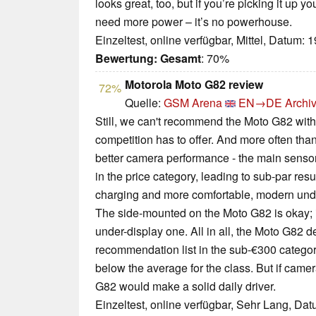
looks great, too, but if you’re picking it up y
need more power – it’s no powerhouse.
Einzeltest, online verfügbar, Mittel, Datum: 
Bewertung:
Gesamt
: 70%
Motorola Moto G82 review
72%
Quelle:
GSM Arena
EN→DE
Archiv
Still, we can't recommend the Moto G82 with
competition has to offer. And more often tha
better camera performance - the main sensor
in the price category, leading to sub-par res
charging and more comfortable, modern under
The side-mounted on the Moto G82 is okay; it
under-display one. All in all, the Moto G82 d
recommendation list in the sub-€300 categor
below the average for the class. But if camera
G82 would make a solid daily driver.
Einzeltest, online verfügbar, Sehr Lang, Da