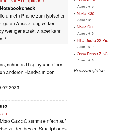
one - OLED, optische
Adreno 619
Notebookcheck
Nokia X30
olio um ein Phone zum typischen
Adreno 619
er guten Ausstattung wirken
Nokia G60
 weniger attraktiv, aber kann
Adreno 619
en?
HTC Desire 22 Pro
Adreno 619
Oppo Reno8 Z 5G
Adreno 619
es, schönes Display und einen
Preisvergleich
len anderen Handys in der
15.07.2023
Euro
sion
 Moto G82 5G stimmt einfach auf
weise zu den besten Smartphones