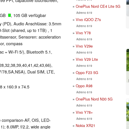
399 PPI, capacitive touchscreen,
OnePlus Nord CE4 Lite 5G
Adreno 619
8 GB
, 105 GB verfügbar
Vivo iQOO Z7s
y (PD), Audio Anschlüsse: 3.5mm
Adreno 619
-Slot (shared, up to 1TB) , 1
Vivo Y78
itssensor, Sensoren: acceleration
Adreno 619
sor, compass
Vivo V29e
ac = Wi-Fi 5/), Bluetooth 5.1,
Adreno 619
Vivo V29 Lite
,28,32,38,39,40,41,42,43,66),
Adreno 619
77/78,SA,NSA), Dual SIM, LTE,
Oppo F23 5G
Adreno 619
Oppo A98
 8 x 160.9 x 74.5
Adreno 619
OnePlus Nord N30 5G
Adreno 619
Vivo Y78+
Adreno 619
se comparison-AF, OIS, LED-
Nokia XR21
); 8.0MP, f/​2.2, wide angle