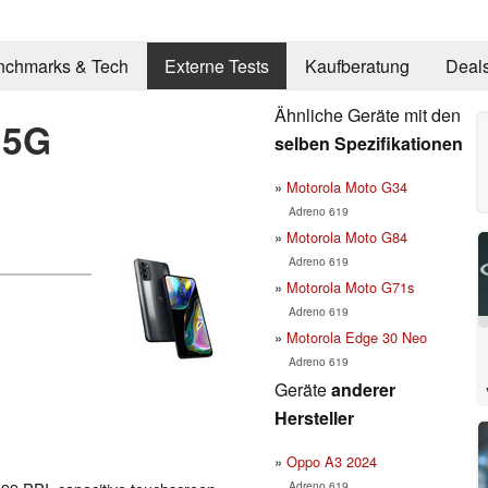
nchmarks & Tech
Externe Tests
Kaufberatung
Deal
Ähnliche Geräte mit den
 5G
selben Spezifikationen
Motorola Moto G34
Adreno 619
Motorola Moto G84
Adreno 619
Motorola Moto G71s
Adreno 619
Motorola Edge 30 Neo
Adreno 619
Geräte
anderer
Hersteller
Oppo A3 2024
Adreno 619