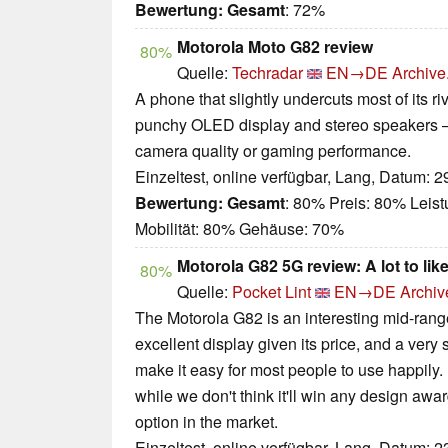
Bewertung:
Gesamt
: 72%
Motorola Moto G82 review
80%
Quelle:
Techradar
EN→DE
Archive
A phone that slightly undercuts most of its riv
punchy OLED display and stereo speakers – but
camera quality or gaming performance.
Einzeltest, online verfügbar, Lang, Datum: 
Bewertung:
Gesamt
: 80% Preis: 80% Leis
Mobilität: 80% Gehäuse: 70%
Motorola G82 5G review: A lot to lik
80%
Quelle:
Pocket Lint
EN→DE
Archiv
The Motorola G82 is an interesting mid-ran
excellent display given its price, and a very
make it easy for most people to use happily
while we don't think it'll win any design award
option in the market.
Einzeltest, online verfügbar, Lang, Datum: 