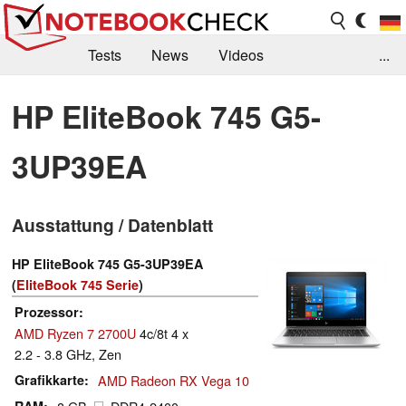
Tests
News
Videos
...
Benchmarks & Tech
Externe Tests
HP EliteBook 745 G5-
Kaufberatung
Deals
Suche
Jobs
3UP39EA
Forum
Ausstattung / Datenblatt
HP EliteBook 745 G5-3UP39EA
(
EliteBook 745 Serie
)
Prozessor
AMD Ryzen 7 2700U
4c/8t 4 x
2.2 - 3.8 GHz, Zen
Grafikkarte
AMD Radeon RX Vega 10