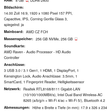
RAM
8 GB
, DDR4-2400
Bildschirm
14.00 Zoll 16:9, 1920 x 1080 Pixel 157 PPI,
Capacitive, IPS, Corning Gorilla Glass 3,
spiegelnd: ja
Mainboard
AMD CZ FCH
Massenspeicher
256 GB NVMe, 256 GB
Soundkarte
AMD Raven - Audio Processor - HD Audio
Controller
Anschlüsse
3 USB 3.0 / 3.1 Gen1, 1 HDMI, 1 DisplayPort, 1
Kensington Lock, Audio Anschlüsse: 3.5mm, 1
SmartCard, 1 Fingerprint Reader, Helligkeitssensor
Netzwerk
Realtek RTL8168/8111 Gigabit-LAN
(10/100/1000MBit/s), Intel Dual Band Wireless-AC
8265 (a/b/g/n = Wi-Fi 4/ac = Wi-Fi 5/), Bluetooth 4.2
Abmessungen
Höhe x Breite x Tiefe (in mm): 17.9 x 326 x 234