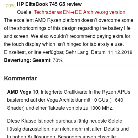
HP EliteBook 745 G5 review
70%
Quelle:
Techradar
EN→DE
Archive.org version
The excellent AMD Ryzen platform doesn’t overcome some
of the shortcomings of this design regarding the battery life
and screen. We also wouldn’t recommend paying extra for
the touch display which isn’t hinged for tablet-style use.
Einzeltest, online verfügbar, Sehr Lang, Datum: 11.12.2018
Bewertung:
Gesamt
: 70%
Kommentar
AMD Vega 10
: Integrierte Grafikkarte in the Ryzen APUs
basierend auf der Vega Architektur mit 10 CUs (= 640
Shader) und einer Taktrate von bis zu 1300 MHz.
Diese Klasse ist noch durchaus fähig neueste Spiele
flüssig darzustellen, nur nicht mehr mit allen Details und
in hohen Auflösungen. Besonders anspruchsvolle