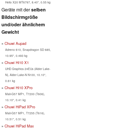
Helio X20 MT6797, 8.40", 0.55 kg
Geräte mit der
selben
Bildschirmgröße
und/oder ähnlichem
Gewicht
Chuwi Aupad
Adreno 610, Snapdragon SD 685,
10.95", 0.493 kg
Chuwi Hi10 X1
UHD Graphics 24EUs (Alder Lake-
N), Alder Lake-N N100, 10.10",
0.61 kg
Chuwi Hi10 XPro
Mali-G57 MP1, T7200 (T606),
10.10", 0.41 kg
Chuwi HiPad XPro
Mali-G57 MP1, T7255 (T616),
10.51", 0.51 kg
Chuwi HiPad Max