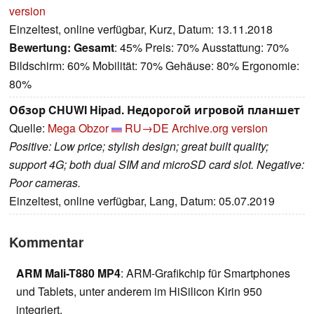
version
Einzeltest, online verfügbar, Kurz, Datum: 13.11.2018
Bewertung:
Gesamt
: 45% Preis: 70% Ausstattung: 70%
Bildschirm: 60% Mobilität: 70% Gehäuse: 80% Ergonomie:
80%
Обзор CHUWI Hipad. Недорогой игровой планшет
Quelle:
Mega Obzor
RU→DE
Archive.org version
Positive: Low price; stylish design; great built quality;
support 4G; both dual SIM and microSD card slot. Negative:
Poor cameras.
Einzeltest, online verfügbar, Lang, Datum: 05.07.2019
Kommentar
ARM Mali-T880 MP4
: ARM-Grafikchip für Smartphones
und Tablets, unter anderem im HiSilicon Kirin 950
integriert.