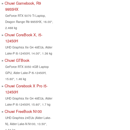
Chuwi Gamebook, R9
9955HX
GeForce RTX 5070 Ti Laptop,
Dragon Range R9 9955HX, 16.00",
2.468 kg
Chuwi CoreBook X, i5-
12450H
UHD Graphics Xe G4 48EUs, Alder
Lake-P i5-12450H, 14.00", 1.36 kg
Chuwi GTBook
GeForce RTX 3050 4GB Laptop
GPU, Alder Lake-P i5-12450H,
15.60", 1.46 kg
Chuwi Corebook X Pro i5-
12450H
UHD Graphics Xe G4 48EUs, Alder
Lake-P i5-12450H, 15.60", 1.7 kg
Chuwi FreeBook N100
UHD Graphics 24EUs (Alder Lake-
N), Alder Lake-N N100, 13.50",
1.34 kg