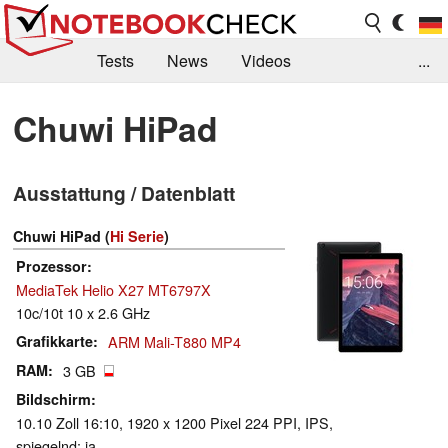
Tests
News
Videos
...
Benchmarks & Tech
Externe Tests
Chuwi HiPad
Kaufberatung
Deals
Suche
Jobs
Ausstattung / Datenblatt
Forum
Chuwi HiPad (
Hi Serie
)
Prozessor
MediaTek Helio X27 MT6797X
10c/10t 10 x 2.6 GHz
Grafikkarte
ARM Mali-T880 MP4
RAM
3 GB
Bildschirm
10.10 Zoll 16:10, 1920 x 1200 Pixel 224 PPI, IPS,
spiegelnd: ja