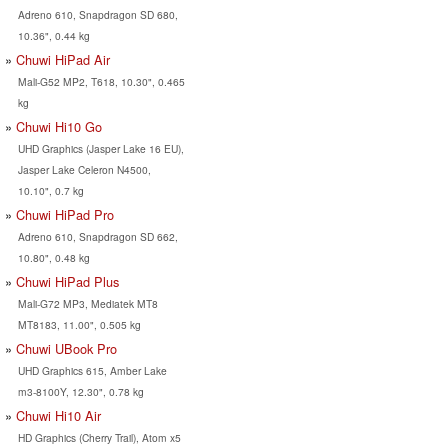
Adreno 610, Snapdragon SD 680,
10.36", 0.44 kg
Chuwi HiPad Air
Mali-G52 MP2, T618, 10.30", 0.465
kg
Chuwi Hi10 Go
UHD Graphics (Jasper Lake 16 EU),
Jasper Lake Celeron N4500,
10.10", 0.7 kg
Chuwi HiPad Pro
Adreno 610, Snapdragon SD 662,
10.80", 0.48 kg
Chuwi HiPad Plus
Mali-G72 MP3, Mediatek MT8
MT8183, 11.00", 0.505 kg
Chuwi UBook Pro
UHD Graphics 615, Amber Lake
m3-8100Y, 12.30", 0.78 kg
Chuwi Hi10 Air
HD Graphics (Cherry Trail), Atom x5