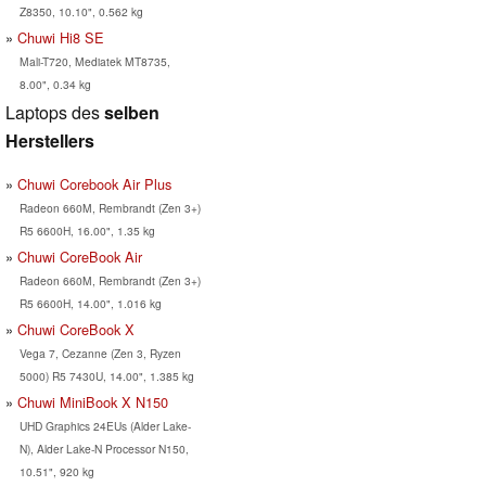
Z8350, 10.10", 0.562 kg
Chuwi Hi8 SE
Mali-T720, Mediatek MT8735,
8.00", 0.34 kg
Laptops des
selben
Herstellers
Chuwi Corebook Air Plus
Radeon 660M, Rembrandt (Zen 3+)
R5 6600H, 16.00", 1.35 kg
Chuwi CoreBook Air
Radeon 660M, Rembrandt (Zen 3+)
R5 6600H, 14.00", 1.016 kg
Chuwi CoreBook X
Vega 7, Cezanne (Zen 3, Ryzen
5000) R5 7430U, 14.00", 1.385 kg
Chuwi MiniBook X N150
UHD Graphics 24EUs (Alder Lake-
N), Alder Lake-N Processor N150,
10.51", 920 kg