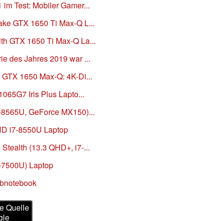
 im Test: Mobiler Gamer...
ake GTX 1650 Ti Max-Q L...
lth GTX 1650 Ti Max-Q La...
ie des Jahres 2019 war ...
t GTX 1650 Max-Q: 4K-Di...
1065G7 Iris Plus Lapto...
7-8565U, GeForce MX150)...
HD i7-8550U Laptop
Stealth (13.3 QHD+, i7-...
7-7500U) Laptop
ubnotebook
e Quelle
gle