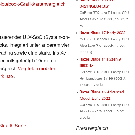
Notebook-Grafikkartenvergleich
0421NGD3-R3G1
GeForce RTX 3070 Ti Laptop GPU,
Alder Lake-P i7-12800H, 15.60", 2
kg
Razer Blade 17 Early 2022
 basierender ULV-SoC (System-on-
GeForce RTX 3080 Ti Laptop GPU,
ks. Integriert unter anderem vier
Alder Lake-P i9-12900H, 17.30",
ding sowie eine starke Iris Xe
2.774 kg
Razer Blade 14 Ryzen 9
echnik gefertigt (10nm+). »
6900HX
vergleich
Vergleich mobiler
GeForce RTX 3070 Ti Laptop GPU,
kliste
.
Rembrandt (Zen 3+) R9 6900HX,
14.00", 1.783 kg
Razer Blade 15 Advanced
Model Early 2022
GeForce RTX 3080 Ti Laptop GPU,
Alder Lake-P i7-12800H, 15.60",
2.09 kg
tealth Serie
)
Preisvergleich