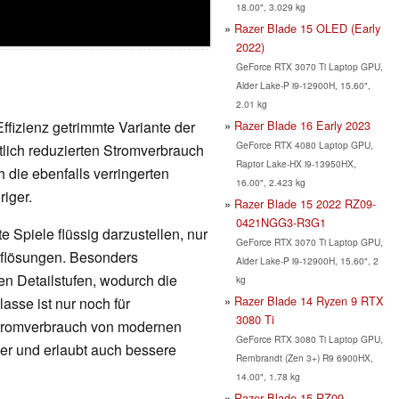
18.00", 3.029 kg
Razer Blade 15 OLED (Early
2022)
GeForce RTX 3070 Ti Laptop GPU,
Alder Lake-P i9-12900H, 15.60",
2.01 kg
Effizienz getrimmte Variante der
Razer Blade 16 Early 2023
GeForce RTX 4080 Laptop GPU,
lich reduzierten Stromverbrauch
Raptor Lake-HX i9-13950HX,
 die ebenfalls verringerten
16.00", 2.423 kg
riger.
Razer Blade 15 2022 RZ09-
0421NGG3-R3G1
 Spiele flüssig darzustellen, nur
GeForce RTX 3070 Ti Laptop GPU,
Auflösungen. Besonders
Alder Lake-P i9-12900H, 15.60", 2
en Detailstufen, wodurch die
kg
Razer Blade 14 Ryzen 9 RTX
lasse ist nur noch für
3080 Ti
Stromverbrauch von modernen
GeForce RTX 3080 Ti Laptop GPU,
nger und erlaubt auch bessere
Rembrandt (Zen 3+) R9 6900HX,
14.00", 1.78 kg
Razer Blade 15 RZ09-