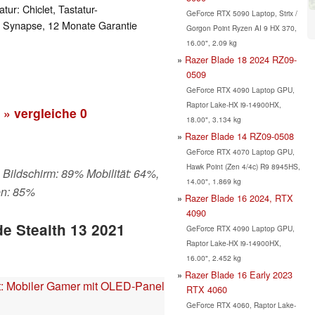
ur: Chiclet, Tastatur-
GeForce RTX 5090 Laptop, Strix /
 Synapse, 12 Monate Garantie
Gorgon Point Ryzen AI 9 HX 370,
16.00", 2.09 kg
Razer Blade 18 2024 RZ09-
0509
GeForce RTX 4090 Laptop GPU,
Raptor Lake-HX i9-14900HX,
» vergleiche
0
18.00", 3.134 kg
Razer Blade 14 RZ09-0508
GeForce RTX 4070 Laptop GPU,
Hawk Point (Zen 4/4c) R9 8945HS,
 Bildschirm: 89% Mobilität: 64%,
14.00", 1.869 kg
en: 85%
Razer Blade 16 2024, RTX
4090
de Stealth 13 2021
GeForce RTX 4090 Laptop GPU,
Raptor Lake-HX i9-14900HX,
16.00", 2.452 kg
Razer Blade 16 Early 2023
t: Mobiler Gamer mit OLED-Panel
RTX 4060
GeForce RTX 4060, Raptor Lake-