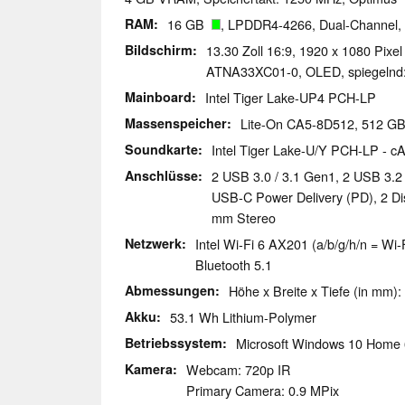
RAM
16 GB
, LPDDR4-4266, Dual-Channel,
Bildschirm
13.30 Zoll 16:9, 1920 x 1080 Pixel
ATNA33XC01-0, OLED, spiegelnd: 
Mainboard
Intel Tiger Lake-UP4 PCH-LP
Massenspeicher
Lite-On CA5-8D512, 512 
Soundkarte
Intel Tiger Lake-U/Y PCH-LP - c
Anschlüsse
2 USB 3.0 / 3.1 Gen1, 2 USB 3.2
USB-C Power Delivery (PD), 2 Di
mm Stereo
Netzwerk
Intel Wi-Fi 6 AX201 (a/b/g/h/n = Wi-F
Bluetooth 5.1
Abmessungen
Höhe x Breite x Tiefe (in mm):
Akku
53.1 Wh Lithium-Polymer
Betriebssystem
Microsoft Windows 10 Home 
Kamera
Webcam: 720p IR
Primary Camera: 0.9 MPix