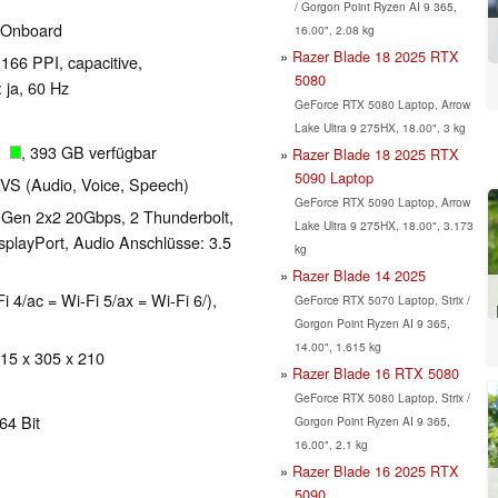
/ Gorgon Point Ryzen AI 9 365,
 Onboard
16.00", 2.08 kg
Razer Blade 18 2025 RTX
 166 PPI, capacitive,
5080
ja, 60 Hz
GeForce RTX 5080 Laptop, Arrow
Lake Ultra 9 275HX, 18.00", 3 kg
GB
, 393 GB verfügbar
Razer Blade 18 2025 RTX
5090 Laptop
AVS (Audio, Voice, Speech)
GeForce RTX 5090 Laptop, Arrow
 Gen 2x2 20Gbps, 2 Thunderbolt,
Lake Ultra 9 275HX, 18.00", 3.173
splayPort, Audio Anschlüsse: 3.5
kg
Razer Blade 14 2025
i 4/ac = Wi-Fi 5/ax = Wi-Fi 6/),
GeForce RTX 5070 Laptop, Strix /
Gorgon Point Ryzen AI 9 365,
14.00", 1.615 kg
 15 x 305 x 210
Razer Blade 16 RTX 5080
GeForce RTX 5080 Laptop, Strix /
64 Bit
Gorgon Point Ryzen AI 9 365,
16.00", 2.1 kg
Razer Blade 16 2025 RTX
5090