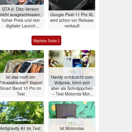
GTA 6: Disc-Version
nicht ausgeschlossen,
Google Pixel 11 Pro XL
hoher Preis und rein
wird schon vor Release
digitaler Launch
verkauft
werden gerechtfertigt
Nächste Seite ⟩
73%
Ist das noch ein
Handy enttäuscht zum
Fitnesstracker? Xiaomi
Vollpreis, lohnt sich
Smart Band 10 Pro im
aber als Schnäppchen
Test
– Test Motorola Moto
G47 Smartphone
86%
Antigravity A1 im Test:
Ist Motorolas