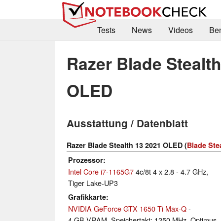
Tests
News
Videos
Be
Razer Blade Stealt
OLED
Ausstattung / Datenblatt
Razer Blade Stealth 13 2021 OLED (
Blade Ste
Prozessor
Intel Core i7-1165G7
4c/8t 4 x 2.8 - 4.7 GHz,
Tiger Lake-UP3
Grafikkarte
NVIDIA GeForce GTX 1650 Ti Max-Q
-
4 GB VRAM, Speichertakt: 1250 MHz, Optimus