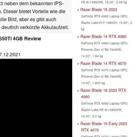
HX i9-13950HX, 16.00", 2.45 kg
 13 neben dem bekannten IPS-
Razer Blade 15 2023
Dieser bietet Vorteile wie die
GeForce RTX 4060 Laptop GPU,
le Bild, aber es gibt auch
Raptor Lake-H i7-13800H, 15.60", 2
eutlich verkürzte Akkulaufzeit.
kg
Razer Blade 14 RTX 4060
 1650Ti 4GB Review
GeForce RTX 4060 Laptop GPU,
Phoenix (Zen 4) R9 7940HS,
27.12.2021
14.00", 1.84 kg
Razer Blade 14 RTX 4070
GeForce RTX 4070 Laptop GPU,
Phoenix (Zen 4) R9 7940HS,
14.00", 1.845 kg
Razer Blade 18 2023 RTX
4060
GeForce RTX 4060 Laptop GPU,
Raptor Lake-HX i9-13950HX,
18.00", 3.2 kg
Razer Blade 16 Early 2023
RTX 4070
GeForce RTX 4070 Laptop GPU,