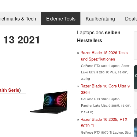
nchmarks & Tech
Externe Tests
Kaufberatung
Deal
Laptops des
selben
h 13 2021
Herstellers
Razer Blade 18 2026 Tests
und Spezifikationen
GeForce RTX 5090 Laptop, Arrow
Lake Ultra 9 290HX Plus, 18.00",
3.2 kg
Razer Blade 16 Core Ultra 9
alth Serie
)
386H
GeForce RTX 5090 Laptop,
Panther Lake Ultra 9 386H, 16.00",
2.124 kg
Razer Blade 16 2025, RTX
5070 Ti
GeForce RTX 5070 Ti Laptop, Strix