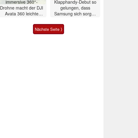
immersive 360°-
Klapphandy-Debut so
Drohne macht der DJI
gelungen, dass
Avata 360 leichte
Samsung sich sorgen
Konkurrenz
muss? – Razr Fold
Smartphone im Test
Nächste Seite ⟩