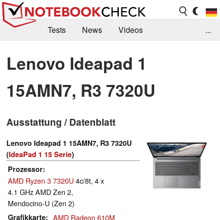
Tests
News
Videos
...
Benchmarks & Tech
Externe Tests
Lenovo Ideapad 1
Kaufberatung
Deals
Suche
Jobs
15AMN7, R3 7320U
Forum
Ausstattung / Datenblatt
Lenovo Ideapad 1 15AMN7, R3 7320U
(
IdeaPad 1 15 Serie
)
Prozessor
AMD Ryzen 3 7320U
4c/8t, 4 x
4.1 GHz AMD Zen 2,
Mendocino-U (Zen 2)
Grafikkarte
AMD Radeon 610M