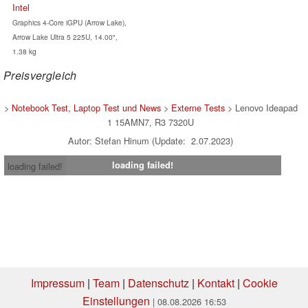
Intel
Graphics 4-Core iGPU (Arrow Lake),
Arrow Lake Ultra 5 225U, 14.00",
1.38 kg
Preisvergleich
>
Notebook Test, Laptop Test und News
>
Externe Tests
> Lenovo Ideapad
1 15AMN7, R3 7320U
Autor: Stefan Hinum (Update: 2.07.2023)
loading failed!
loading failed!
Impressum
|
Team
|
Datenschutz
|
Kontakt
|
Cookie
Einstellungen
| 08.08.2026 16:53