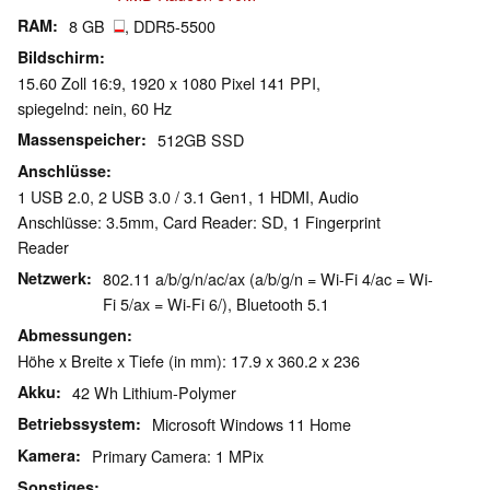
RAM
8 GB
, DDR5-5500
Bildschirm
15.60 Zoll 16:9, 1920 x 1080 Pixel 141 PPI,
spiegelnd: nein, 60 Hz
Massenspeicher
512GB SSD
Anschlüsse
1 USB 2.0, 2 USB 3.0 / 3.1 Gen1, 1 HDMI, Audio
Anschlüsse: 3.5mm, Card Reader: SD, 1 Fingerprint
Reader
Netzwerk
802.11 a/b/g/n/ac/ax (a/b/g/n = Wi-Fi 4/ac = Wi-
Fi 5/ax = Wi-Fi 6/), Bluetooth 5.1
Abmessungen
Höhe x Breite x Tiefe (in mm): 17.9 x 360.2 x 236
Akku
42 Wh Lithium-Polymer
Betriebssystem
Microsoft Windows 11 Home
Kamera
Primary Camera: 1 MPix
Sonstiges