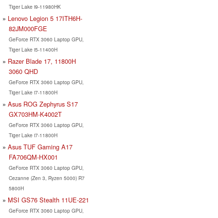
Tiger Lake i9-11980HK
Lenovo Legion 5 17ITH6H-
82JM000FGE
GeForce RTX 3060 Laptop GPU,
Tiger Lake i5-11400H
Razer Blade 17, 11800H
3060 QHD
GeForce RTX 3060 Laptop GPU,
Tiger Lake i7-11800H
Asus ROG Zephyrus S17
GX703HM-K4002T
GeForce RTX 3060 Laptop GPU,
Tiger Lake i7-11800H
Asus TUF Gaming A17
FA706QM-HX001
GeForce RTX 3060 Laptop GPU,
Cezanne (Zen 3, Ryzen 5000) R7
5800H
MSI GS76 Stealth 11UE-221
GeForce RTX 3060 Laptop GPU,