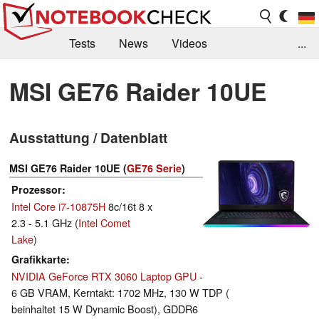
Tests
News
Videos
...
Benchmarks & Tech
Externe Tests
MSI GE76 Raider 10UE
Kaufberatung
Deals
Suche
Jobs
Ausstattung / Datenblatt
Forum
MSI GE76 Raider 10UE (
GE76 Serie
)
Prozessor
Intel Core i7-10875H
8c/16t 8 x
2.3 - 5.1 GHz (
Intel Comet
Lake
)
Grafikkarte
NVIDIA GeForce RTX 3060 Laptop GPU
-
6 GB VRAM, Kerntakt: 1702 MHz, 130 W TDP (
beinhaltet 15 W Dynamic Boost), GDDR6