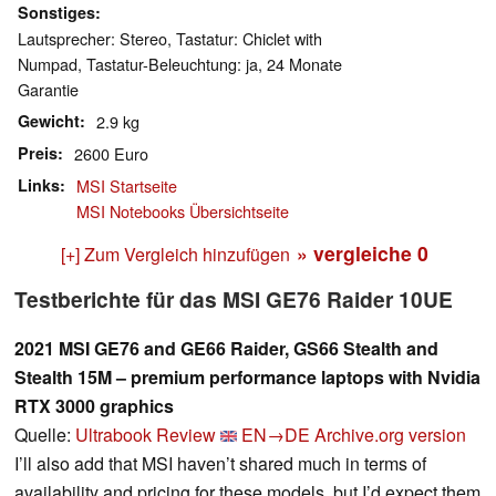
Sonstiges
Lautsprecher: Stereo, Tastatur: Chiclet with
Numpad, Tastatur-Beleuchtung: ja, 24 Monate
Garantie
Gewicht
2.9 kg
Preis
2600 Euro
Links
MSI Startseite
MSI Notebooks Übersichtseite
» vergleiche
0
[+] Zum Vergleich hinzufügen
Testberichte für das MSI GE76 Raider 10UE
2021 MSI GE76 and GE66 Raider, GS66 Stealth and
Stealth 15M – premium performance laptops with Nvidia
RTX 3000 graphics
Quelle:
Ultrabook Review
EN→DE
Archive.org version
I’ll also add that MSI haven’t shared much in terms of
availability and pricing for these models, but I’d expect them