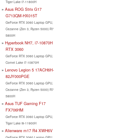
Tiger Lake i7-11800H
Asus ROG Strix G17
G713QM-HX015T
GeForce RTX 3060 Laptop GPU,
Cezanne (Zen 3, Ryzen 5000) R7
5800H
Hyperbook NH7, i7-10870H
RTX 3060
GeForce RTX 3060 Laptop GPU,
Comet Lake i7-10870H
Lenovo Legion 5 17ACH6H-
82JY000PGE
GeForce RTX 3060 Laptop GPU,
Cezanne (Zen 3, Ryzen 5000) R7
5800H
Asus TUF Gaming F17
FX706HM
GeForce RTX 3060 Laptop GPU,
Tiger Lake i9-11900H
Alienware m17 R4 XWH6V
GeForce RTX 3060 Laptop GPU,