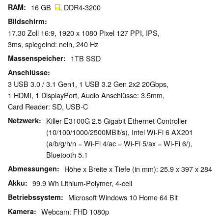
RAM
16 GB
, DDR4-3200
Bildschirm
17.30 Zoll 16:9, 1920 x 1080 Pixel 127 PPI, IPS,
3ms, spiegelnd: nein, 240 Hz
Massenspeicher
1TB SSD
Anschlüsse
3 USB 3.0 / 3.1 Gen1, 1 USB 3.2 Gen 2x2 20Gbps,
1 HDMI, 1 DisplayPort, Audio Anschlüsse: 3.5mm,
Card Reader: SD, USB-C
Netzwerk
Killer E3100G 2.5 Gigabit Ethernet Controller
(10/100/1000/2500MBit/s), Intel Wi-Fi 6 AX201
(a/b/g/h/n = Wi-Fi 4/ac = Wi-Fi 5/ax = Wi-Fi 6/),
Bluetooth 5.1
Abmessungen
Höhe x Breite x Tiefe (in mm): 25.9 x 397 x 284
Akku
99.9 Wh Lithium-Polymer, 4-cell
Betriebssystem
Microsoft Windows 10 Home 64 Bit
Kamera
Webcam: FHD 1080p