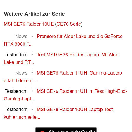
Weitere Artikel zur Serie
MSI GE76 Raider 10UE
(
GE76 Serie
)
News
•
Premiere für Alder Lake und die GeForce
RTX 3080 T...
|
Testbericht
•
Test MSI GE76 Raider Laptop: Mit Alder
Lake und RT...
|
News
•
MSI GE76 Raider 11UH: Gaming-Laptop
erfährt dezent...
|
Testbericht
•
MSI GE76 Raider 11UH im Test: High-End-
Gaming-Lapt...
|
Testbericht
•
MSI GE76 Raider 10UH Laptop Test:
kühler, schnelle...
Als bevorzugte Quelle