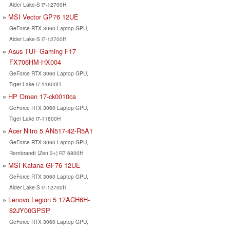
Alder Lake-S i7-12700H
MSI Vector GP76 12UE
GeForce RTX 3060 Laptop GPU,
Alder Lake-S i7-12700H
Asus TUF Gaming F17
FX706HM-HX004
GeForce RTX 3060 Laptop GPU,
Tiger Lake i7-11800H
HP Omen 17-ck0010ca
GeForce RTX 3060 Laptop GPU,
Tiger Lake i7-11800H
Acer Nitro 5 AN517-42-R5A1
GeForce RTX 3060 Laptop GPU,
Rembrandt (Zen 3+) R7 6800H
MSI Katana GF76 12UE
GeForce RTX 3060 Laptop GPU,
Alder Lake-S i7-12700H
Lenovo Legion 5 17ACH6H-
82JY00GPSP
GeForce RTX 3060 Laptop GPU,