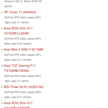
Cezanne (Zen 3, Ryzen 5000) R7
5800H
HP Omen 17-ck0420nd
GeForce RTX 3060 Laptop GPU,
Tiger Lake i7-11800H
Asus ROG Strix G17
G733ZM-LL034W
GeForce RTX 3060 Laptop GPU,
Alder Lake-P i9-12900H
Acer Nitro 5 AN517-55-738R
GeForce RTX 3060 Laptop GPU,
Alder Lake-S i7-12700H
Asus TUF Gaming F17
FX706HM-HX059
GeForce RTX 3060 Laptop GPU,
Tiger Lake i7-11800H
MSI Pulse GL76 12UEK-052
GeForce RTX 3060 Laptop GPU,
Alder Lake-S i7-12700H
Asus ROG Strix G17
G713RM-KH093W