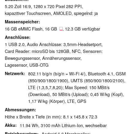
5.20 Zoll 16:9, 1280 x 720 Pixel 282 PPI,
kapazitiver Touchscreen, AMOLED, spiegelnd: ja
Massenspeicher
16 GB eMMC Flash, 16 GB
, 12.3 GB verfügbar
Anschlüsse
1 USB 2.0, Audio Anschlüsse: 3,5mm-Headsetport,
Card Reader: microSD bis 128GB, NFC, Sensoren:
Bewegungssensor, Annäherungssensor,
Lagesensor, USB-OTG
Netzwerk
802.11 b/g/n (b/g/n = Wi-Fi 4/), Bluetooth 4.1, GSM
(850/900/1800/1900), UMTS (850/900/1800/2100),
LTE (1,3,5,7,8,20); Max Speed: 150 MBit/s
(Download), 50 MBit/s (Upload); 0,45 W/kg (Kopf),
1,17 W/kg (Körper), LTE, GPS
Abmessungen
Höhe x Breite x Tiefe (in mm): 8.1 x 145.8 x 72.3
Akku
11.94 Wh, 3100 mAh Lithium-Ion, wechselbar
Betriebssystem
Android 6.0 Marshmallow