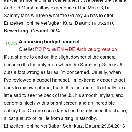
Android Marshmallow experience of the Moto G, but
Sammy fans will love what the Galaxy J5 has to offer.
Einzeltest, online verfügbar, Kurz, Datum: 16.05.2016
Bewertung:
Gesamt
: 90%
A cracking budget handset
100%
Quelle:
PC Pro
EN→DE
Archive.org version
It’s a shame to end on the slight downer of the camera
because it’s the only area where the Samsung Galaxy J5
puts a foot wrong as far as I’m concerned. Usually, when
I’ve reviewed a budget handset, I’m extremely eager to get
back to my own phone, but in this instance, I’ll actually be a
little sad to see the back of the J5. It’s smooth, stylish, and
performs nicely with a bright screen and an incredible
battery life. On one such day when I barely used the phone,
it lost just 3% of its life from sitting in standby.
Einzeltest, online verfügbar, Sehr kurz, Datum: 29.04.2016