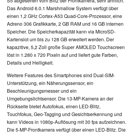
S5 abgesehen vom Blitz der Frontkamera, sehr ähnlich.
Das Android 6.0.1 Marshmallow System verfügt über
einen 1,2 GHz Cortex-A53 Quad-Core-Prozessor, eine
Adreno 306 Grafikkarte, 2 GB RAM und 16 GB internen
Speicher. Die Speicherkapazität kann via MicroSD-
Kartenslot um bis zu 128 GB erweitert werden. Der
kapazitive, 5,2 Zoll große Super AMOLED Touchscreen
löst in 1.280 x 720 Pixeln auf und liefert gute Farben,
Details und Helligkeit.
Weitere Features des Smartphones sind Dual-SIM-
Unterstützung, ein Näherungssensor, ein
Beschleunigungsmesser und ein
Umgebungslichtsensor. Die 13-MP-Kamera an der
Rückseite bietet Autofokus, einen LED-Blitz,
Touchfokus, Geo-Tagging und Gesichtserkennung und
kann Videos in 1080p-Auflösung mit 30 fps aufzeichnen.
Die 5-MP-Frontkamera verfügt über einen LED-Blitz. Die