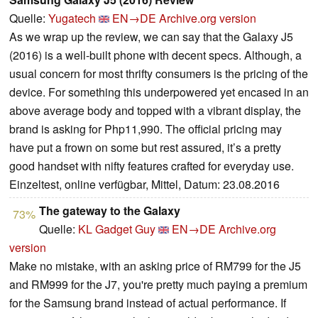
Quelle:
Yugatech
EN→DE
Archive.org version
As we wrap up the review, we can say that the Galaxy J5
(2016) is a well-built phone with decent specs. Although, a
usual concern for most thrifty consumers is the pricing of the
device. For something this underpowered yet encased in an
above average body and topped with a vibrant display, the
brand is asking for Php11,990. The official pricing may
have put a frown on some but rest assured, it’s a pretty
good handset with nifty features crafted for everyday use.
Einzeltest, online verfügbar, Mittel, Datum: 23.08.2016
The gateway to the Galaxy
73%
Quelle:
KL Gadget Guy
EN→DE
Archive.org
version
Make no mistake, with an asking price of RM799 for the J5
and RM999 for the J7, you're pretty much paying a premium
for the Samsung brand instead of actual performance. If