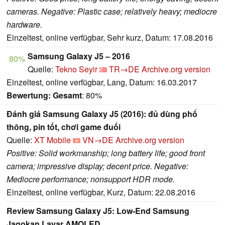
cameras. Negative: Plastic case; relatively heavy; mediocre
hardware.
Einzeltest, online verfügbar, Sehr kurz, Datum: 17.08.2016
Samsung Galaxy J5 – 2016
80%
Quelle:
Tekno Seyir
TR→DE
Archive.org version
Einzeltest, online verfügbar, Lang, Datum: 16.03.2017
Bewertung:
Gesamt
: 80%
Đánh giá Samsung Galaxy J5 (2016): đủ dùng phổ
thông, pin tốt, chơi game đuối
Quelle:
XT Mobile
VN→DE
Archive.org version
Positive: Solid workmanship; long battery life; good front
camera; impressive display; decent price. Negative:
Mediocre performance; nonsupport HDR mode.
Einzeltest, online verfügbar, Kurz, Datum: 22.08.2016
Review Samsung Galaxy J5: Low-End Samsung
Jagokan Layar AMOLED