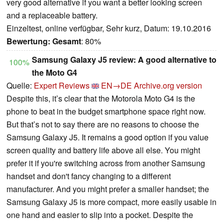
very good alternative if you want a better looking screen
and a replaceable battery.
Einzeltest, online verfügbar, Sehr kurz, Datum: 19.10.2016
Bewertung:
Gesamt
: 80%
Samsung Galaxy J5 review: A good alternative to
100%
the Moto G4
Quelle:
Expert Reviews
EN→DE
Archive.org version
Despite this, it’s clear that the Motorola Moto G4 is the
phone to beat in the budget smartphone space right now.
But that’s not to say there are no reasons to choose the
Samsung Galaxy J5. It remains a good option if you value
screen quality and battery life above all else. You might
prefer it if you're switching across from another Samsung
handset and don't fancy changing to a different
manufacturer. And you might prefer a smaller handset; the
Samsung Galaxy J5 is more compact, more easily usable in
one hand and easier to slip into a pocket. Despite the