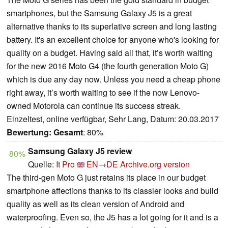
smartphones, but the Samsung Galaxy J5 is a great
alternative thanks to its superlative screen and long lasting
battery. It's an excellent choice for anyone who's looking for
quality on a budget. Having said all that, it’s worth waiting
for the new 2016 Moto G4 (the fourth generation Moto G)
which is due any day now. Unless you need a cheap phone
right away, it’s worth waiting to see if the now Lenovo-
owned Motorola can continue its success streak.
Einzeltest, online verfügbar, Sehr Lang, Datum: 20.03.2017
Bewertung:
Gesamt
: 80%
Samsung Galaxy J5 review
80%
Quelle:
It Pro
EN→DE
Archive.org version
The third-gen Moto G just retains its place in our budget
smartphone affections thanks to its classier looks and build
quality as well as its clean version of Android and
waterproofing. Even so, the J5 has a lot going for it and is a