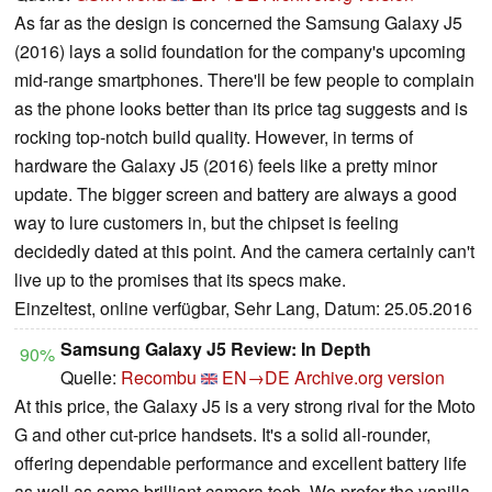
As far as the design is concerned the Samsung Galaxy J5
(2016) lays a solid foundation for the company's upcoming
mid-range smartphones. There'll be few people to complain
as the phone looks better than its price tag suggests and is
rocking top-notch build quality. However, in terms of
hardware the Galaxy J5 (2016) feels like a pretty minor
update. The bigger screen and battery are always a good
way to lure customers in, but the chipset is feeling
decidedly dated at this point. And the camera certainly can't
live up to the promises that its specs make.
Einzeltest, online verfügbar, Sehr Lang, Datum: 25.05.2016
Samsung Galaxy J5 Review: In Depth
90%
Quelle:
Recombu
EN→DE
Archive.org version
At this price, the Galaxy J5 is a very strong rival for the Moto
G and other cut-price handsets. It's a solid all-rounder,
offering dependable performance and excellent battery life
as well as some brilliant camera tech. We prefer the vanilla