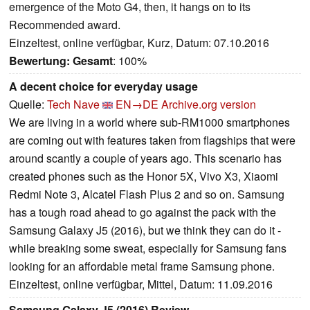
emergence of the Moto G4, then, it hangs on to its
Recommended award.
Einzeltest, online verfügbar, Kurz, Datum: 07.10.2016
Bewertung:
Gesamt
: 100%
A decent choice for everyday usage
Quelle:
Tech Nave
EN→DE
Archive.org version
We are living in a world where sub-RM1000 smartphones
are coming out with features taken from flagships that were
around scantly a couple of years ago. This scenario has
created phones such as the Honor 5X, Vivo X3, Xiaomi
Redmi Note 3, Alcatel Flash Plus 2 and so on. Samsung
has a tough road ahead to go against the pack with the
Samsung Galaxy J5 (2016), but we think they can do it -
while breaking some sweat, especially for Samsung fans
looking for an affordable metal frame Samsung phone.
Einzeltest, online verfügbar, Mittel, Datum: 11.09.2016
Samsung Galaxy J5 (2016) Review