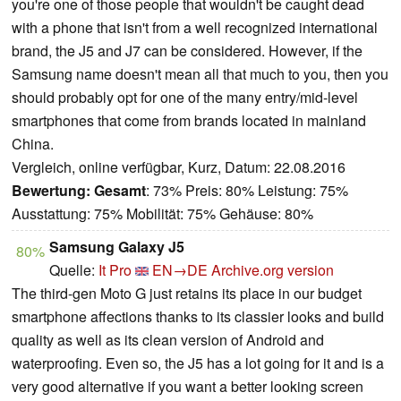
you're one of those people that wouldn't be caught dead
with a phone that isn't from a well recognized international
brand, the J5 and J7 can be considered. However, if the
Samsung name doesn't mean all that much to you, then you
should probably opt for one of the many entry/mid-level
smartphones that come from brands located in mainland
China.
Vergleich, online verfügbar, Kurz, Datum: 22.08.2016
Bewertung:
Gesamt
: 73% Preis: 80% Leistung: 75%
Ausstattung: 75% Mobilität: 75% Gehäuse: 80%
Samsung Galaxy J5
80%
Quelle:
It Pro
EN→DE
Archive.org version
The third-gen Moto G just retains its place in our budget
smartphone affections thanks to its classier looks and build
quality as well as its clean version of Android and
waterproofing. Even so, the J5 has a lot going for it and is a
very good alternative if you want a better looking screen