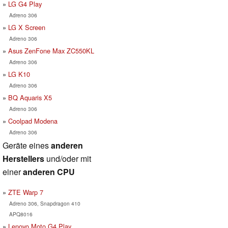
LG G4 Play
Adreno 306
LG X Screen
Adreno 306
Asus ZenFone Max ZC550KL
Adreno 306
LG K10
Adreno 306
BQ Aquaris X5
Adreno 306
Coolpad Modena
Adreno 306
Geräte eines
anderen
Herstellers
und/oder mit
einer
anderen CPU
ZTE Warp 7
Adreno 306, Snapdragon 410
APQ8016
Lenovo Moto G4 Play