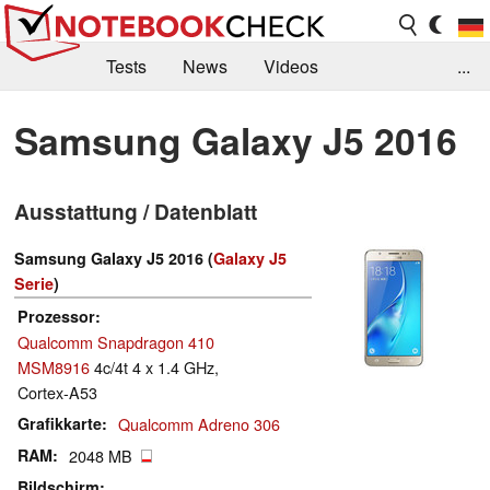
Tests
News
Videos
...
Benchmarks & Tech
Externe Tests
Samsung Galaxy J5 2016
Kaufberatung
Deals
Suche
Jobs
Ausstattung / Datenblatt
Forum
Samsung Galaxy J5 2016 (
Galaxy J5
Serie
)
Prozessor
Qualcomm Snapdragon 410
MSM8916
4c/4t 4 x 1.4 GHz,
Cortex-A53
Grafikkarte
Qualcomm Adreno 306
RAM
2048 MB
Bildschirm