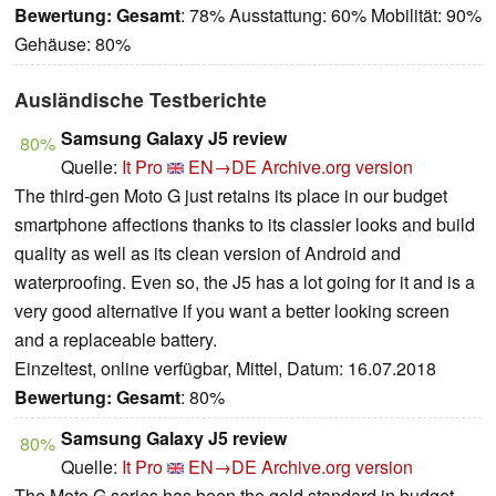
Bewertung:
Gesamt
: 78% Ausstattung: 60% Mobilität: 90%
Gehäuse: 80%
Ausländische Testberichte
Samsung Galaxy J5 review
80%
Quelle:
It Pro
EN→DE
Archive.org version
The third-gen Moto G just retains its place in our budget
smartphone affections thanks to its classier looks and build
quality as well as its clean version of Android and
waterproofing. Even so, the J5 has a lot going for it and is a
very good alternative if you want a better looking screen
and a replaceable battery.
Einzeltest, online verfügbar, Mittel, Datum: 16.07.2018
Bewertung:
Gesamt
: 80%
Samsung Galaxy J5 review
80%
Quelle:
It Pro
EN→DE
Archive.org version
The Moto G series has been the gold standard in budget