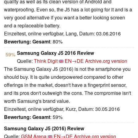
quality as well as its clean version of Android and
waterproofing. Even so, the J5 has a lot going for it and is a
very good alternative if you want a better looking screen
and a replaceable battery.
Einzeltest, online verfügbar, Lang, Datum: 03.06.2016
Bewertung:
Gesamt
: 80%
Samsung Galaxy J5 2016 Review
59%
Quelle:
Think Digit
EN→DE
Archive.org version
The Samsung Galaxy J5 (2016) is not the smartphone you
should buy. It is quite underpowered compared to other
offerings in the market, doesn't have a fingerprint sensor,
and its pros don't outweigh the cons. The compromise isn't
worth Samsung's brand value.
Einzeltest, online verfügbar, Kurz, Datum: 30.05.2016
Bewertung:
Gesamt
: 59%
Samsung Galaxy J5 (2016) Review
Quelle:
GSM Arena
EN→DE
Archive.org version