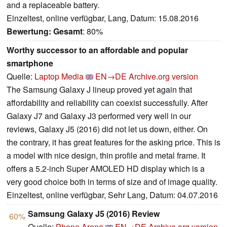
and a replaceable battery.
Einzeltest, online verfügbar, Lang, Datum: 15.08.2016
Bewertung:
Gesamt
: 80%
Worthy successor to an affordable and popular
smartphone
Quelle:
Laptop Media
EN→DE
Archive.org version
The Samsung Galaxy J lineup proved yet again that
affordability and reliability can coexist successfully. After
Galaxy J7 and Galaxy J3 performed very well in our
reviews, Galaxy J5 (2016) did not let us down, either. On
the contrary, it has great features for the asking price. This is
a model with nice design, thin profile and metal frame. It
offers a 5.2-inch Super AMOLED HD display which is a
very good choice both in terms of size and of image quality.
Einzeltest, online verfügbar, Sehr Lang, Datum: 04.07.2016
Samsung Galaxy J5 (2016) Review
60%
Quelle:
Phone Arena
EN→DE
Archive.org version