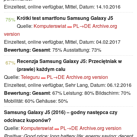
Einzeltest, online verfügbar, Mittel, Datum: 14.10.2016
Krótki test smartfonu Samsung Galaxy J5
75%
Quelle:
Komputerswiat
PL→DE
Archive.org
version
Einzeltest, online verfügbar, Mittel, Datum: 04.02.2017
Bewertung:
Gesamt
: 75% Ausstattung: 73%
Recenzja Samsung Galaxy J5: Przeciętniak w
67%
(prawie) każdym calu
Quelle:
Teleguru
PL→DE
Archive.org version
Einzeltest, online verfügbar, Sehr Lang, Datum: 06.12.2016
Bewertung:
Gesamt
: 67% Leistung: 80% Bildschirm: 70%
Mobilität: 60% Gehäuse: 50%
Samsung Galaxy J5 (2016) – godny następca czy
odcinacz kuponów?
Quelle:
Komputerswiat
PL→DE
Archive.org version
Positive: Good price; long battery life; energy saving; decent