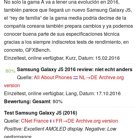
No solo la gama A va a tener una evolución en 2016,
también parece que llegará un nuevo Samsung Galaxy J5,
el “rey de familia” de la gama media podría decirse de la
compañía coreana también prepara cambios y ya podemos
conocer buena parte de sus especificaciones técnica
gracias a los siempre indiscretos tests de rendimiento, en
concreto, GFXBench.
Einzeltest, online verfügbar, Kurz, Datum: 15.02.2016
Samsung Galaxy J5 2016 review: niet echt anders
80%
Quelle:
All About Phones
NL→DE
Archive.org
version
Einzeltest, online verfügbar, Lang, Datum: 17.10.2016
Bewertung:
Gesamt
: 80%
Test Samsung Galaxy J5 (2016)
Quelle:
CNet France
FR→DE
Archive.org version
Positive: Excellent AMOLED display. Negative: Low
performance.