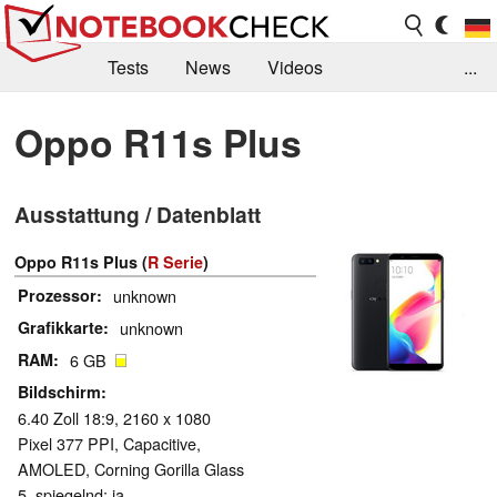
Tests
News
Videos
...
Benchmarks & Tech
Externe Tests
Oppo R11s Plus
Kaufberatung
Deals
Suche
Jobs
Ausstattung / Datenblatt
Forum
Oppo R11s Plus (
R Serie
)
Prozessor
unknown
Grafikkarte
unknown
RAM
6 GB
Bildschirm
6.40 Zoll 18:9, 2160 x 1080
Pixel 377 PPI, Capacitive,
AMOLED, Corning Gorilla Glass
5, spiegelnd: ja