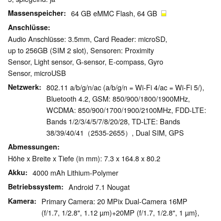
Massenspeicher
64 GB eMMC Flash, 64 GB
Anschlüsse
Audio Anschlüsse: 3.5mm, Card Reader: microSD,
up to 256GB (SIM 2 slot), Sensoren: Proximity
Sensor, Light sensor, G-sensor, E-compass, Gyro
Sensor, microUSB
Netzwerk
802.11 a/b/g/n/ac (a/b/g/n = Wi-Fi 4/ac = Wi-Fi 5/),
Bluetooth 4.2, GSM: 850/900/1800/1900MHz,
WCDMA: 850/900/1700/1900/2100MHz, FDD-LTE:
Bands 1/2/3/4/5/7/8/20/28, TD-LTE: Bands
38/39/40/41（2535-2655）, Dual SIM, GPS
Abmessungen
Höhe x Breite x Tiefe (in mm): 7.3 x 164.8 x 80.2
Akku
4000 mAh Lithium-Polymer
Betriebssystem
Android 7.1 Nougat
Kamera
Primary Camera: 20 MPix Dual-Camera 16MP
(f/1.7, 1/2.8", 1.12 µm)+20MP (f/1.7, 1/2.8", 1 µm},