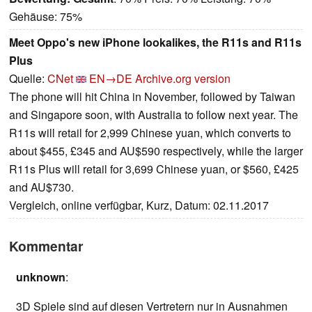
Gehäuse: 75%
Meet Oppo's new iPhone lookalikes, the R11s and R11s
Plus
Quelle:
CNet
EN→DE
Archive.org version
The phone will hit China in November, followed by Taiwan
and Singapore soon, with Australia to follow next year. The
R11s will retail for 2,999 Chinese yuan, which converts to
about $455, £345 and AU$590 respectively, while the larger
R11s Plus will retail for 3,699 Chinese yuan, or $560, £425
and AU$730.
Vergleich, online verfügbar, Kurz, Datum: 02.11.2017
Kommentar
unknown
:
3D Spiele sind auf diesen Vertretern nur in Ausnahmen