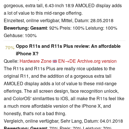
gorgeous, extra tall, 6.43-inch 18:9 AMOLED display adds
a lot of value to this mid-range offering.
Einzeltest, online verfügbar, Mittel, Datum: 28.05.2018
Bewertung:
Gesamt
: 92% Preis: 100% Leistung: 100%
Gehäuse: 100%
Oppo R11s and R11s Plus review: An affordable
70%
iPhone X?
Quelle:
Hardware Zone
EN→DE
Archive.org version
The R11s and R11s Plus are really nice updates to the
original R11, and the addition of a gorgeous extra tall
AMOLED display adds a lot of value to these mid-range
offerings. The all screen design, face recognition unlock,
and ColorOS' similarities to iOS, all make the R11s feel like
a much more affordable version of the iPhone X, and
honestly, that's not a bad thing.
Vergleich, online verfügbar, Sehr Lang, Datum: 04.01.2018
Bewertung:
Gesamt
: 70% Preis: 70% Leistung: 70%