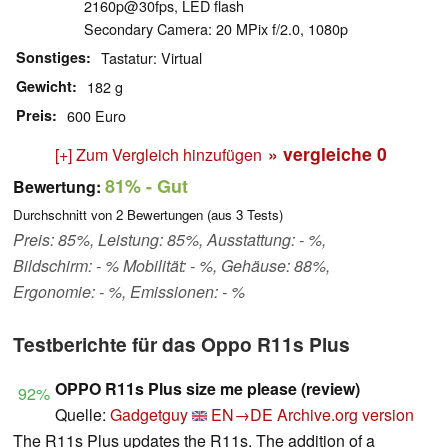
2160p@30fps, LED flash
Secondary Camera: 20 MPix f/2.0, 1080p
Sonstiges
Tastatur: Virtual
Gewicht
182 g
Preis
600 Euro
» vergleiche
0
[+] Zum Vergleich hinzufügen
81%
- Gut
Bewertung:
Durchschnitt von
2
Bewertungen (aus
3
Tests)
Preis: 85%, Leistung: 85%, Ausstattung: - %,
Bildschirm: - % Mobilität: - %, Gehäuse: 88%,
Ergonomie: - %, Emissionen: - %
Testberichte für das Oppo R11s Plus
OPPO R11s Plus size me please (review)
92%
Quelle:
Gadgetguy
EN→DE
Archive.org version
The R11s Plus updates the R11s. The addition of a