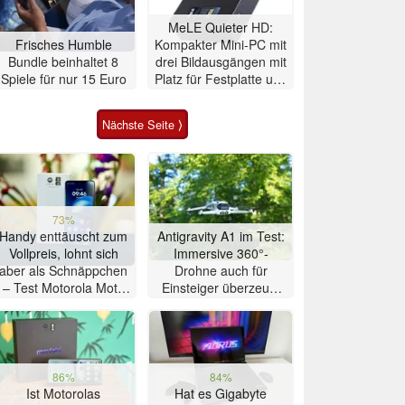
MeLE Quieter HD:
Frisches Humble
Kompakter Mini-PC mit
Bundle beinhaltet 8
drei Bildausgängen mit
Spiele für nur 15 Euro
Platz für Festplatte und
SSD
Nächste Seite ⟩
73%
Handy enttäuscht zum
Antigravity A1 im Test:
Vollpreis, lohnt sich
Immersive 360°-
aber als Schnäppchen
Drohne auch für
– Test Motorola Moto
Einsteiger überzeugt
G47 Smartphone
mit Einschränkungen
86%
84%
Ist Motorolas
Hat es Gigabyte