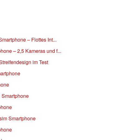
martphone – Flottes Int...
hone – 2,5 Kameras und f...
treifendesign im Test
martphone
hone
le Smartphone
phone
 sim Smartphone
phone