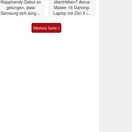
Klapphandy-Debut so
übertrieben? Aorus
gelungen, dass
Master 16 Gaming-
Samsung sich sorgen
Laptop mit Zen 5 im
muss? – Razr Fold
Test
Smartphone im Test
Nächste Seite ⟩