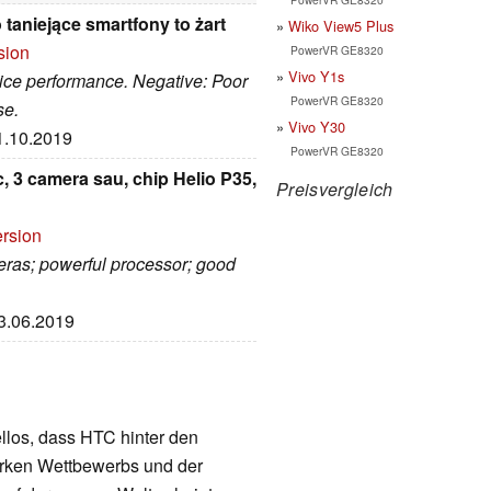
taniejące smartfony to żart
Wiko View5 Plus
sion
PowerVR GE8320
Vivo Y1s
; nice performance. Negative: Poor
PowerVR GE8320
se.
Vivo Y30
11.10.2019
PowerVR GE8320
, 3 camera sau, chip Helio P35,
Preisvergleich
ersion
meras; powerful processor; good
13.06.2019
llos, dass HTC hinter den
tarken Wettbewerbs und der