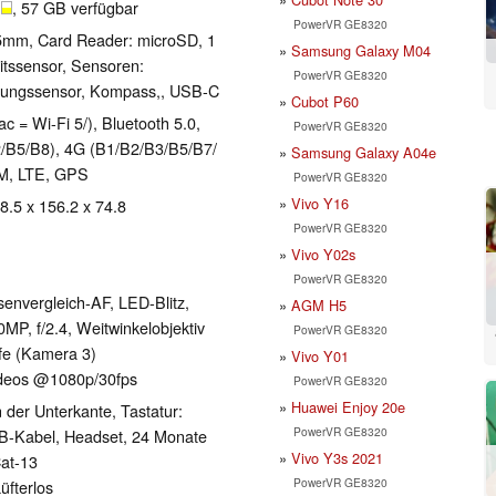
B
, 57 GB verfügbar
PowerVR GE8320
.5mm, Card Reader: microSD, 1
Samsung Galaxy M04
eitssensor, Sensoren:
PowerVR GE8320
rungssensor, Kompass,, USB-C
Cubot P60
ac = Wi-Fi 5/), Bluetooth 5.0,
PowerVR GE8320
B5/​B8), 4G (B1/​B2/​B3/​B5/​B7/​
Samsung Galaxy A04e
SIM, LTE, GPS
PowerVR GE8320
Vivo Y16
 8.5 x 156.2 x 74.8
PowerVR GE8320
Vivo Y02s
PowerVR GE8320
senvergleich-AF, LED-Blitz,
AGM H5
P, f/​2.4, Weitwinkelobjektiv
PowerVR GE8320
rfe (Kamera 3)
Vivo Y01
ideos @1080p/​30fps
PowerVR GE8320
Huawei Enjoy 20e
der Unterkante, Tastatur:
PowerVR GE8320
SB-Kabel, Headset, 24 Monate
Vivo Y3s 2021
Cat-13
PowerVR GE8320
üfterlos