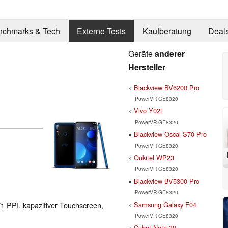
nchmarks & Tech
Externe Tests
Kaufberatung
Deal
Geräte
anderer
Hersteller
Blackview BV6200 Pro
PowerVR GE8320
Vivo Y02t
PowerVR GE8320
Blackview Oscal S70 Pro
PowerVR GE8320
Oukitel WP23
PowerVR GE8320
Blackview BV5300 Pro
PowerVR GE8320
Samsung Galaxy F04
71 PPI, kapazitiver Touchscreen,
PowerVR GE8320
Cubot Note 30