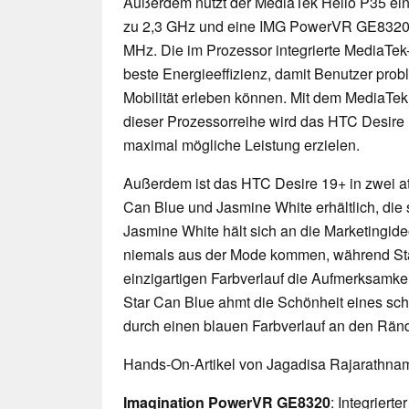
Außerdem nutzt der MediaTek Helio P35 ei
zu 2,3 GHz und eine IMG PowerVR GE8320 
MHz. Die im Prozessor integrierte MediaTek-
beste Energieeffizienz, damit Benutzer prob
Mobilität erleben können. Mit dem MediaTek
dieser Prozessorreihe wird das HTC Desire 
maximal mögliche Leistung erzielen.
Außerdem ist das HTC Desire 19+ in zwei at
Can Blue und Jasmine White erhältlich, die
Jasmine White hält sich an die Marketingide
niemals aus der Mode kommen, während Sta
einzigartigen Farbverlauf die Aufmerksamke
Star Can Blue ahmt die Schönheit eines sc
durch einen blauen Farbverlauf an den Ränd
Hands-On-Artikel von Jagadisa Rajarathna
Imagination PowerVR GE8320
: Integriert