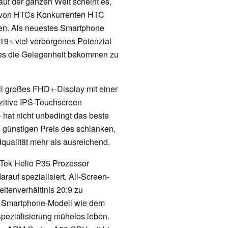
auf der ganzen Welt scheint es,
n von HTCs Konkurrenten HTC
ken. Als neuestes Smartphone
9+ viel verborgenes Potenzial
e es die Gelegenheit bekommen zu
ll großes FHD+-Display mit einer
zitive IPS-Touchscreen
 hat nicht unbedingt das beste
h günstigen Preis des schlanken,
qualität mehr als ausreichend.
Tek Helio P35 Prozessor
arauf spezialisiert, All-Screen-
tenverhältinis 20:9 zu
n Smartphone-Modell wie dem
pezialisierung mühelos leben.