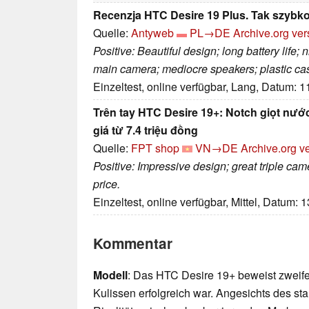
Recenzja HTC Desire 19 Plus. Tak szybko 
Quelle:
Antyweb
PL→DE
Archive.org ver
Positive: Beautiful design; long battery life
main camera; mediocre speakers; plastic ca
Einzeltest, online verfügbar, Lang, Datum: 
Trên tay HTC Desire 19+: Notch giọt nước
giá từ 7.4 triệu đồng
Quelle:
FPT shop
VN→DE
Archive.org v
Positive: Impressive design; great triple ca
price.
Einzeltest, online verfügbar, Mittel, Datum: 
Kommentar
Modell
: Das HTC Desire 19+ beweist zweife
Kulissen erfolgreich war. Angesichts des s