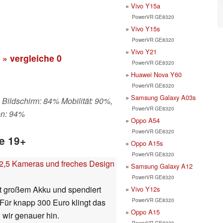
Vivo Y15a
PowerVR GE8320
Vivo Y15s
PowerVR GE8320
Vivo Y21
» vergleiche
0
PowerVR GE8320
Huawei Nova Y60
PowerVR GE8320
Samsung Galaxy A03s
 Bildschirm: 84% Mobilität: 90%,
PowerVR GE8320
en: 94%
Oppo A54
PowerVR GE8320
e 19+
Oppo A15s
PowerVR GE8320
2,5 Kameras und freches Design
Samsung Galaxy A12
PowerVR GE8320
t großem Akku und spendiert
Vivo Y12s
PowerVR GE8320
 Für knapp 300 Euro klingt das
Oppo A15
 wir genauer hin.
PowerVR GE8320