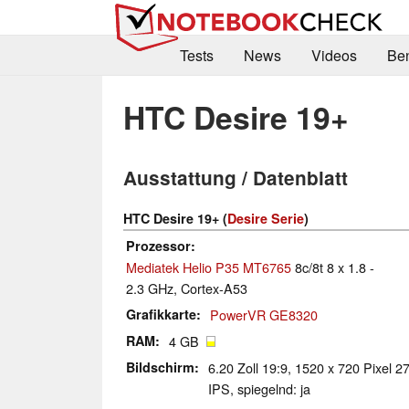
Tests
News
Videos
Be
HTC Desire 19+
Ausstattung / Datenblatt
HTC Desire 19+ (
Desire Serie
)
Prozessor
Mediatek Helio P35 MT6765
8c/8t 8 x 1.8 -
2.3 GHz, Cortex-A53
Grafikkarte
PowerVR GE8320
RAM
4 GB
Bildschirm
6.20 Zoll 19:9, 1520 x 720 Pixel 2
IPS, spiegelnd: ja