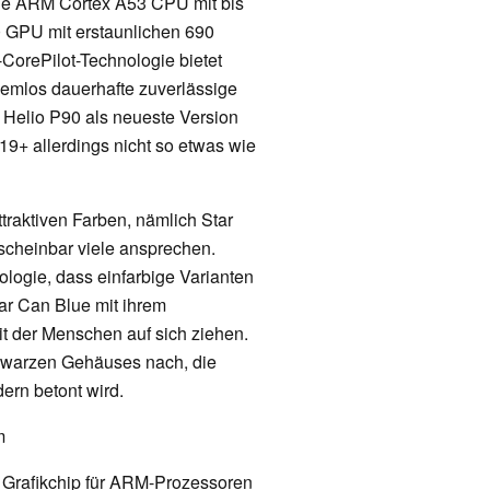
ne ARM Cortex A53 CPU mit bis
GPU mit erstaunlichen 690
CorePilot-Technologie bietet
lemlos dauerhafte zuverlässige
 Helio P90 als neueste Version
19+ allerdings nicht so etwas wie
traktiven Farben, nämlich Star
 scheinbar viele ansprechen.
ologie, dass einfarbige Varianten
r Can Blue mit ihrem
it der Menschen auf sich ziehen.
hwarzen Gehäuses nach, die
ern betont wird.
m
er Grafikchip für ARM-Prozessoren