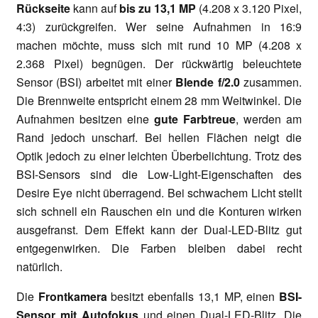
Rückseite
kann auf
bis zu 13,1 MP
(4.208 x 3.120 Pixel,
4:3) zurückgreifen. Wer seine Aufnahmen in 16:9
machen möchte, muss sich mit rund 10 MP (4.208 x
2.368 Pixel) begnügen. Der rückwärtig beleuchtete
Sensor (BSI) arbeitet mit einer
Blende f/2.0
zusammen.
Die Brennweite entspricht einem 28 mm Weitwinkel. Die
Aufnahmen besitzen eine
gute Farbtreue
, werden am
Rand jedoch unscharf. Bei hellen Flächen neigt die
Optik jedoch zu einer leichten Überbelichtung. Trotz des
BSI-Sensors sind die Low-Light-Eigenschaften des
Desire Eye nicht überragend. Bei schwachem Licht stellt
sich schnell ein Rauschen ein und die Konturen wirken
ausgefranst. Dem Effekt kann der Dual-LED-Blitz gut
entgegenwirken. Die Farben bleiben dabei recht
natürlich.
Die
Frontkamera
besitzt ebenfalls 13,1 MP, einen
BSI-
Sensor mit Autofokus
und einen Dual-LED-Blitz. Die