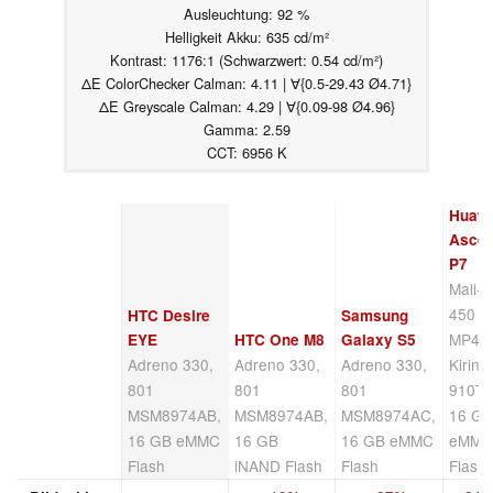
Ausleuchtung: 92 %
Helligkeit Akku: 635 cd/m²
Kontrast: 1176:1 (Schwarzwert: 0.54 cd/m²)
ΔE ColorChecker Calman: 4.11 | ∀{0.5-29.43 Ø4.71}
ΔE Greyscale Calman: 4.29 | ∀{0.09-98 Ø4.96}
Gamma: 2.59
CCT: 6956 K
Huaw
Asce
P7
Mali-
450
HTC Desire
Samsung
MP4,
EYE
HTC One M8
Galaxy S5
Adreno 330,
Adreno 330,
Adreno 330,
Kirin
801
801
801
910T,
MSM8974AB,
MSM8974AB,
MSM8974AC,
16 G
16 GB eMMC
16 GB
16 GB eMMC
eMM
Flash
iNAND Flash
Flash
Flash