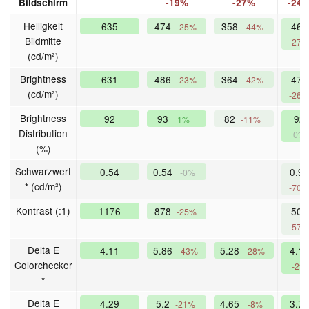
Bildschirm
-19%
-27%
-24
Helligkeit
635
474
358
464
-25%
-44%
Bildmitte
-27%
(cd/m²)
Brightness
631
486
364
470
-23%
-42%
(cd/m²)
-26%
Brightness
92
93
82
92
1%
-11%
Distribution
0%
(%)
Schwarzwert
0.54
0.54
0.92
-0%
* (cd/m²)
-70%
Kontrast (:1)
1176
878
504
-25%
-57%
Delta E
4.11
5.86
5.28
4.18
-43%
-28%
Colorchecker
-2%
*
Delta E
4.29
5.2
4.65
3.71
-21%
-8%