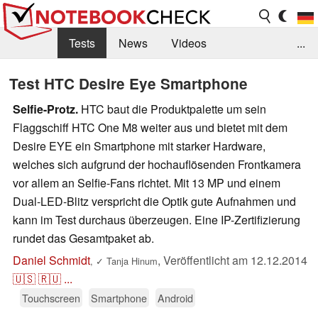
Tests
News
Videos
...
Benchmarks & Tech
Externe Tests
Test HTC Desire Eye Smartphone
Kaufberatung
Deals
Suche
Jobs
Selfie-Protz.
HTC baut die Produktpalette um sein
Flaggschiff HTC One M8 weiter aus und bietet mit dem
Forum
Desire EYE ein Smartphone mit starker Hardware,
welches sich aufgrund der hochauflösenden Frontkamera
vor allem an Selfie-Fans richtet. Mit 13 MP und einem
Dual-LED-Blitz verspricht die Optik gute Aufnahmen und
kann im Test durchaus überzeugen. Eine IP-Zertifizierung
rundet das Gesamtpaket ab.
Daniel Schmidt
,
Veröffentlicht am
12.12.2014
,
✓
Tanja Hinum
🇺🇸
🇷🇺
...
Touchscreen
Smartphone
Android