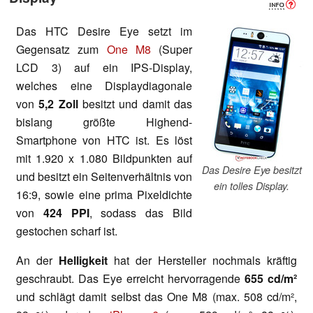
Das HTC Desire Eye setzt im
Gegensatz zum
One M8
(Super
LCD 3) auf ein IPS-Display,
welches eine Displaydiagonale
von
5,2 Zoll
besitzt und damit das
bislang größte Highend-
Smartphone von HTC ist. Es löst
mit 1.920 x 1.080 Bildpunkten auf
Das Desire Eye besitzt
und besitzt ein Seitenverhältnis von
ein tolles Display.
16:9, sowie eine prima Pixeldichte
von
424 PPI
, sodass das Bild
gestochen scharf ist.
An der
Helligkeit
hat der Hersteller nochmals kräftig
geschraubt. Das Eye erreicht hervorragende
655 cd/m²
und schlägt damit selbst das One M8 (max. 508 cd/m²,