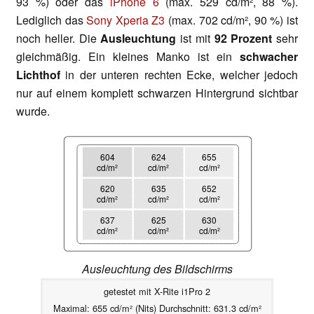
93 %) oder das
iPhone 6
(max. 529 cd/m², 88 %).
Lediglich das
Sony Xperia Z3
(max. 702 cd/m², 90 %) ist
noch heller. Die
Ausleuchtung
ist mit
92 Prozent
sehr
gleichmäßig. Ein kleines Manko ist ein
schwacher
Lichthof
in der unteren rechten Ecke, welcher jedoch
nur auf einem komplett schwarzen Hintergrund sichtbar
wurde.
604
624
655
cd/m²
cd/m²
cd/m²
620
635
652
cd/m²
cd/m²
cd/m²
637
625
630
cd/m²
cd/m²
cd/m²
Ausleuchtung des Bildschirms
getestet mit X-Rite i1Pro 2
Maximal: 655 cd/m² (Nits) Durchschnitt: 631.3 cd/m²