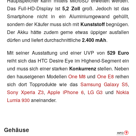
Hauptspeicher kann mittels MicroSD erweitert werden.
Das Full-HD-Display ist
5,2 Zoll
groß. Jedoch ist das
Smartphone nicht in ein Aluminiumgewand gehüllt,
sondern der Käufer muss sich mit
Kunststoff
begnügen.
Der Akku hätte zudem gerne etwas üppiger ausfallen
dürfen und liefert durchschnittliche
2.400 mAh
.
Mit seiner Ausstattung und einer UVP von
529 Euro
reiht sich das HTC Desire Eye im Highend-Segment ein
und muss sich einer starken
Konkurrenz
stellen. Neben
den hauseigenen Modellen
One M8
und
One E8
reihen
sich dort Topprodukte wie das
Samsung Galaxy S5
,
Sony Xperia Z3
,
Apple iPhone 6
,
LG G3
und
Nokia
Lumia 930
aneinander.
Gehäuse