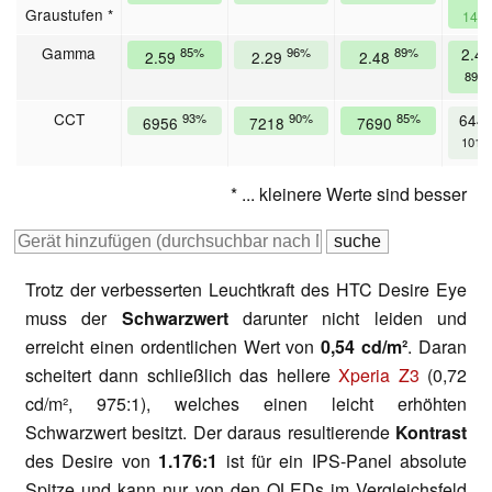
Graustufen *
14%
Gamma
85%
96%
89%
2.48
2.59
2.29
2.48
89%
CCT
93%
90%
85%
644
6956
7218
7690
101%
* ... kleinere Werte sind besser
Trotz der verbesserten Leuchtkraft des HTC Desire Eye
muss der
Schwarzwert
darunter nicht leiden und
erreicht einen ordentlichen Wert von
0,54 cd/m²
. Daran
scheitert dann schließlich das hellere
Xperia Z3
(0,72
cd/m², 975:1), welches einen leicht erhöhten
Schwarzwert besitzt. Der daraus resultierende
Kontrast
des Desire von
1.176:1
ist für ein IPS-Panel absolute
Spitze und kann nur von den OLEDs im Vergleichsfeld