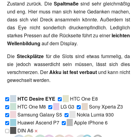
Zustand zurück. Die
Spaltmaße
sind sehr gleichmäßig
und eng. Hier muss man sich keine Gedanken machen,
dass sich viel Dreck ansammeln könnte. Außerdem ist
das Eye nicht sonderlich druckempfindlich. Lediglich
starkes Pressen auf die Rückseite führt zu einer
leichten
Wellenbildung
auf dem Display.
Die
Steckplätze
für die Slots sind etwas fummelig, da
sie jedoch wasserdicht sein müssen, lässt sich dies
verschmerzen. Der
Akku ist fest verbaut
und kann nicht
gewechselt werden.
HTC Desire EYE
HTC One E8
HTC One M8
LG G3
Sony Xperia Z3
Samsung Galaxy S5
Nokia Lumia 930
Huawei Ascend P7
Apple iPhone 6
DIN A6
❌