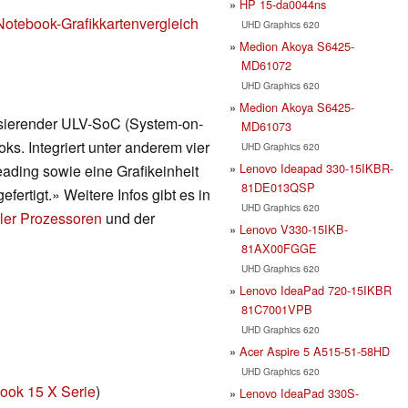
HP 15-da0044ns
Notebook-Grafikkartenvergleich
UHD Graphics 620
Medion Akoya S6425-
MD61072
UHD Graphics 620
Medion Akoya S6425-
asierender ULV-SoC (System-on-
MD61073
ks. Integriert unter anderem vier
UHD Graphics 620
Lenovo Ideapad 330-15IKBR-
ading sowie eine Grafikeinheit
81DE013QSP
ertigt.» Weitere Infos gibt es in
UHD Graphics 620
ler Prozessoren
und der
Lenovo V330-15IKB-
81AX00FGGE
UHD Graphics 620
Lenovo IdeaPad 720-15IKBR
81C7001VPB
UHD Graphics 620
Acer Aspire 5 A515-51-58HD
UHD Graphics 620
ook 15 X Serie
)
Lenovo IdeaPad 330S-