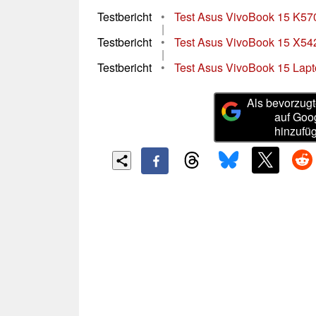
Testbericht
•
Test Asus VivoBook 15 K570
|
Testbericht
•
Test Asus VivoBook 15 X54
|
Testbericht
•
Test Asus VivoBook 15 Lapt
Als bevorzugt
auf Goo
hinzufü