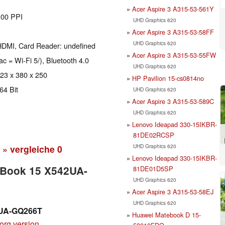
Acer Aspire 3 A315-53-561Y
100 PPI
UHD Graphics 620
Acer Aspire 3 A315-53-58FF
UHD Graphics 620
HDMI, Card Reader: undefined
Acer Aspire 3 A315-53-55FW
ac = Wi-Fi 5/), Bluetooth 4.0
UHD Graphics 620
 23 x 380 x 250
HP Pavilion 15-cs0814no
64 Bit
UHD Graphics 620
Acer Aspire 3 A315-53-589C
UHD Graphics 620
Lenovo Ideapad 330-15IKBR-
81DE02RCSP
UHD Graphics 620
» vergleiche
0
Lenovo Ideapad 330-15IKBR-
voBook 15 X542UA-
81DE01D5SP
UHD Graphics 620
Acer Aspire 3 A315-53-58EJ
UHD Graphics 620
2UA-GQ266T
Huawei Matebook D 15-
org version