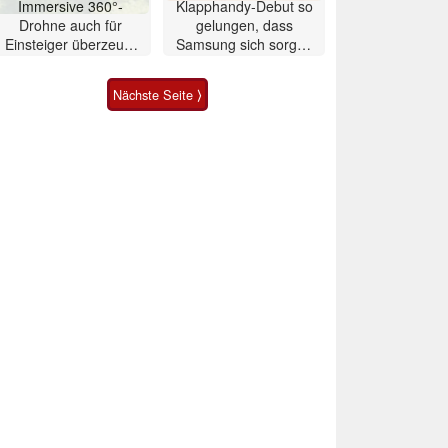
Immersive 360°-
Klapphandy-Debut so
Drohne auch für
gelungen, dass
Einsteiger überzeugt
Samsung sich sorgen
mit Einschränkungen
muss? – Razr Fold
Smartphone im Test
Nächste Seite ⟩