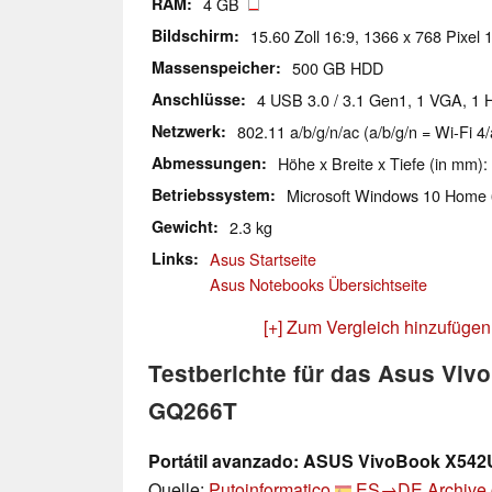
RAM
4 GB
Bildschirm
15.60 Zoll 16:9, 1366 x 768 Pixel 
Massenspeicher
500 GB HDD
Anschlüsse
4 USB 3.0 / 3.1 Gen1, 1 VGA, 1 
Netzwerk
802.11 a/b/g/n/ac (a/b/g/n = Wi-Fi 4/
Abmessungen
Höhe x Breite x Tiefe (in mm):
Betriebssystem
Microsoft Windows 10 Home 
Gewicht
2.3 kg
Links
Asus Startseite
Asus Notebooks Übersichtseite
[+] Zum Vergleich hinzufügen
Testberichte für das Asus Vi
GQ266T
Portátil avanzado: ASUS VivoBook X54
Quelle:
Putoinformatico
ES→DE
Archive.