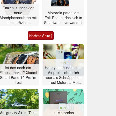
Citizen launcht vier
neue
Motorola patentiert
Mondphasenuhren mit
Falt-Phone, das sich in
hochpräziser
Smartwatch verwandelt
Atomzeitmessung
Nächste Seite ⟩
73%
Ist das noch ein
Handy enttäuscht zum
Fitnesstracker? Xiaomi
Vollpreis, lohnt sich
Smart Band 10 Pro im
aber als Schnäppchen
Test
– Test Motorola Moto
G47 Smartphone
86%
Antigravity A1 im Test:
Ist Motorolas