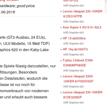
53010FDQ
 hardware; good price.
UHD Graphics 620
Lenovo Ideapad 330-15IKBR-
8.06.2018
81DE019TPB
UHD Graphics 620
Acer Aspire 5 A515-51-52L5
UHD Graphics 620
kkarte (GT2-Ausbau, 24 EUs),
HP 15-da0039ns
h, ULV-Modelle, 15 Watt TDP)
UHD Graphics 620
HP 15q-ds1000TU
raphics 620 in den Kaby-Lake
UHD Graphics 620
Fujitsu Lifebook E558-
E5580MP580DE
 Spiele flüssig darzustellen, nur
UHD Graphics 620
Auflösungen. Besonders
Lenovo Ideapad 330S-
en Detailstufen, wodurch die
15IKBR-81F500V5SP
lasse ist nur noch für
UHD Graphics 620
Stromverbrauch von modernen
Lenovo Ideapad 330-15IKBR-
nger und erlaubt auch bessere
81DE0208SP
UHD Graphics 620