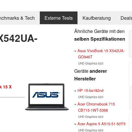
nchmarks & Tech
Externe Tests
Kaufberatung
Deal
Ähnliche Geräte mit den
X542UA-
selben Spezifikationen
Asus VivoBook 15 X542UA-
GO946T
UHD Graphics 620
Geräte
anderer
Hersteller
k 15 X
HP 15-bs182nd
UHD Graphics 620
Acer Chromebook 715
CB715-1WT-5368
UHD Graphics 620
Acer Aspire 5 A515-51-50Y5
UHD Graphics 620