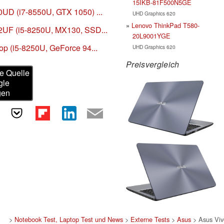
15IKB-81F500N5GE
UD (i7-8550U, GTX 1050) ...
UHD Graphics 620
Lenovo ThinkPad T580-
2UF (i5-8250U, MX130, SSD...
20L9001YGE
op (i5-8250U, GeForce 94...
UHD Graphics 620
Preisvergleich
e Quelle
gle
gen
>
Notebook Test, Laptop Test und News
>
Externe Tests
>
Asus
> Asus Vi