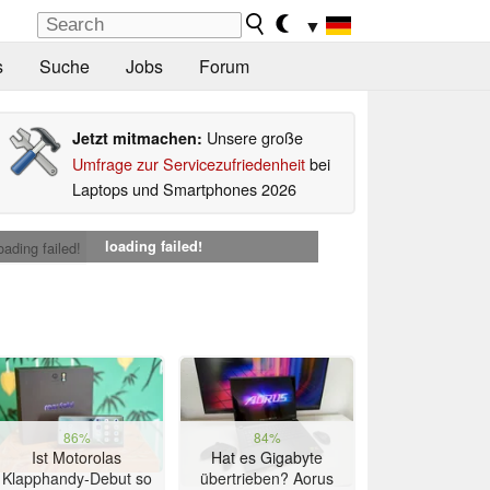
▼
s
Suche
Jobs
Forum
Unsere große
Jetzt mitmachen:
Umfrage zur Servicezufriedenheit
bei
Laptops und Smartphones 2026
loading failed!
oading failed!
86%
84%
Ist Motorolas
Hat es Gigabyte
Klapphandy-Debut so
übertrieben? Aorus