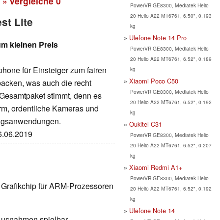
» vergleiche
0
PowerVR GE8300, Mediatek Helio
20 Helio A22 MT6761, 6.50", 0.193
st Lite
kg
Ulefone Note 14 Pro
m kleinen Preis
PowerVR GE8300, Mediatek Helio
20 Helio A22 MT6761, 6.52", 0.189
phone für Einsteiger zum fairen
kg
Xiaomi Poco C50
tbacken, was auch die recht
PowerVR GE8300, Mediatek Helio
s Gesamtpaket stimmt, denn es
20 Helio A22 MT6761, 6.52", 0.192
hirm, ordentliche Kameras und
kg
ltagsanwendungen.
Oukitel C31
26.06.2019
PowerVR GE8300, Mediatek Helio
20 Helio A22 MT6761, 6.52", 0.207
kg
Xiaomi Redmi A1+
PowerVR GE8300, Mediatek Helio
er Grafikchip für ARM-Prozessoren
20 Helio A22 MT6761, 6.52", 0.192
kg
Ulefone Note 14
 Ausnahmen spielbar,