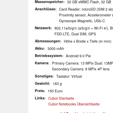
Massenspeicher
32 GB eMMC Flash, 32 G
Anschlüsse
Card Reader: microSD (SIM 2 slot
Proximity sensor, Accelerometer s
Gyroscope Magnetic, USb-C
Netzwerk
802.11a/b/g/n (a/b/g/n = Wi-Fi 4/)
FDD-LTE, Dual SIM, GPS
Abmessungen
Höhe x Breite x Tiefe (in mm):
Akku
3000 mAh
Betriebssystem
Android 9.0 Pie
Kamera
Primary Camera: 13 MPix Dual: 13MP 
Secondary Camera: 8 MPix 4P lens
Sonstiges
Tastatur: Virtual
Gewicht
183 g
Preis
150 Euro
Links
Cubot Startseite
Cubot Notebooks Übersichtseite