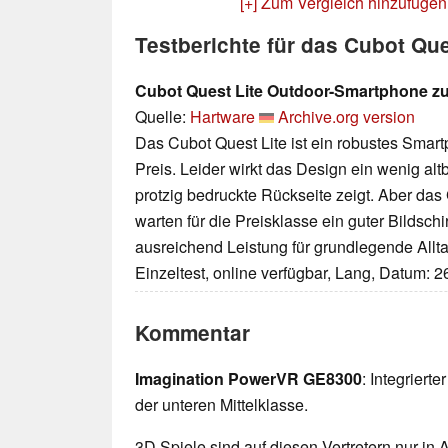
[+] Zum Vergleich hinzufügen
Testberichte für das Cubot Que
Cubot Quest Lite Outdoor-Smartphone zu
Quelle:
Hartware
Archive.org version
Das Cubot Quest Lite ist ein robustes Smart
Preis. Leider wirkt das Design ein wenig al
protzig bedruckte Rückseite zeigt. Aber da
warten für die Preisklasse ein guter Bildsc
ausreichend Leistung für grundlegende Al
Einzeltest, online verfügbar, Lang, Datum: 
Kommentar
Imagination PowerVR GE8300
: Integriert
der unteren Mittelklasse.
3D Spiele sind auf diesen Vertretern nur in