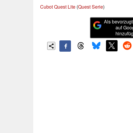
Cubot Quest Lite
(
Quest Serie
)
Als bevorzugt
auf Goo
hinzufü