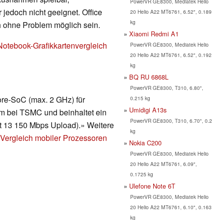
PowerVR GE8300, Mediatek Helio
 jedoch nicht geeignet. Office
20 Helio A22 MT6761, 6.52", 0.189
kg
h ohne Problem möglich sein.
Xiaomi Redmi A1
Notebook-Grafikkartenvergleich
PowerVR GE8300, Mediatek Helio
20 Helio A22 MT6761, 6.52", 0.192
kg
BQ RU 6868L
PowerVR GE8300, T310, 6.80",
re-SoC (max. 2 GHz) für
0.215 kg
Umidigi A13s
nm bei TSMC und beinhaltet ein
PowerVR GE8300, T310, 6.70", 0.2
 13 150 Mbps Upload).» Weitere
kg
Vergleich mobiler Prozessoren
Nokia C200
PowerVR GE8300, Mediatek Helio
20 Helio A22 MT6761, 6.09",
0.1725 kg
Ulefone Note 6T
PowerVR GE8300, Mediatek Helio
20 Helio A22 MT6761, 6.10", 0.163
kg