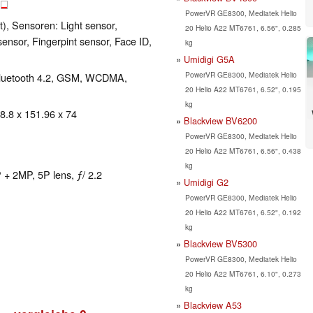
B
PowerVR GE8300, Mediatek Helio
), Sensoren: Light sensor,
20 Helio A22 MT6761, 6.56", 0.285
ensor, Fingerpint sensor, Face ID,
kg
Umidigi G5A
PowerVR GE8300, Mediatek Helio
, Bluetooth 4.2, GSM, WCDMA,
20 Helio A22 MT6761, 6.52", 0.195
kg
 8.8 x 151.96 x 74
Blackview BV6200
PowerVR GE8300, Mediatek Helio
20 Helio A22 MT6761, 6.56", 0.438
kg
+ 2MP, 5P lens, ƒ/ 2.2
Umidigi G2
PowerVR GE8300, Mediatek Helio
20 Helio A22 MT6761, 6.52", 0.192
kg
Blackview BV5300
PowerVR GE8300, Mediatek Helio
20 Helio A22 MT6761, 6.10", 0.273
kg
Blackview A53