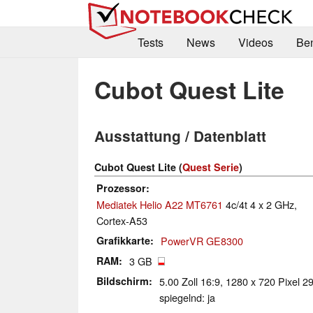
Tests
News
Videos
Be
Cubot Quest Lite
Ausstattung / Datenblatt
Cubot Quest Lite (
Quest Serie
)
Prozessor
Mediatek Helio A22 MT6761
4c/4t 4 x 2 GHz,
Cortex-A53
Grafikkarte
PowerVR GE8300
RAM
3 GB
Bildschirm
5.00 Zoll 16:9, 1280 x 720 Pixel 2
spiegelnd: ja