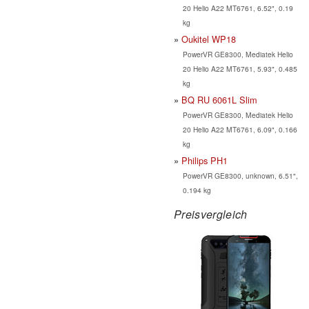
20 Helio A22 MT6761, 6.52", 0.19
kg
Oukitel WP18
PowerVR GE8300, Mediatek Helio
20 Helio A22 MT6761, 5.93", 0.485
kg
BQ RU 6061L Slim
PowerVR GE8300, Mediatek Helio
20 Helio A22 MT6761, 6.09", 0.166
kg
Philips PH1
PowerVR GE8300, unknown, 6.51",
0.194 kg
Preisvergleich