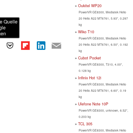
Oukitel WP20
PowerVR GE8300, Mediatek Helio
20 Helio A22 MT6761, 5.93", 0.297
e Quelle
kg
gle
Wiko T10
gen
PowerVR GE8300, Mediatek Helio
20 Helio A22 MT6761, 6.50", 0.192
kg
Cubot Pocket
PowerVR GE8300, T310, 4.00",
0.128 kg
Infinix Hot 12i
PowerVR GE8300, Mediatek Helio
20 Helio A22 MT6761, 6.60", 0.19
kg
Ulefone Note 10P
PowerVR GE8300, unknown, 6.52",
0.203 kg
TCL 305
PowerVR GE8300, Mediatek Helio