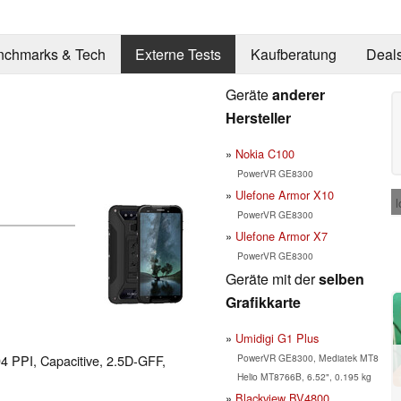
nchmarks & Tech
Externe Tests
Kaufberatung
Deal
Geräte
anderer
Hersteller
Nokia C100
PowerVR GE8300
Ulefone Armor X10
l
PowerVR GE8300
Ulefone Armor X7
PowerVR GE8300
Geräte mit der
selben
Grafikkarte
Umidigi G1 Plus
PowerVR GE8300, Mediatek MT8
94 PPI, Capacitive, 2.5D-GFF,
Helio MT8766B, 6.52", 0.195 kg
Blackview BV4800