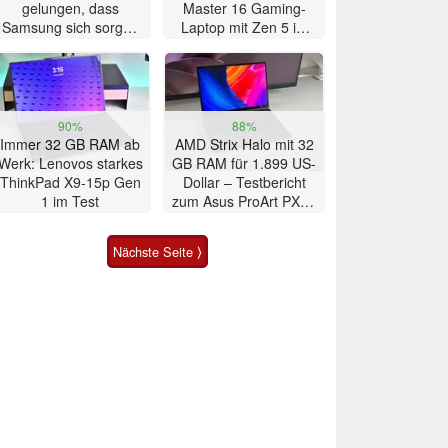
gelungen, dass
Master 16 Gaming-
Samsung sich sorgen
Laptop mit Zen 5 im
muss? – Razr Fold
Test
Smartphone im Test
90%
88%
Immer 32 GB RAM ab
AMD Strix Halo mit 32
Werk: Lenovos starkes
GB RAM für 1.899 US-
ThinkPad X9-15p Gen
Dollar – Testbericht
1 im Test
zum Asus ProArt PX13
2026 Convertible
Nächste Seite ⟩