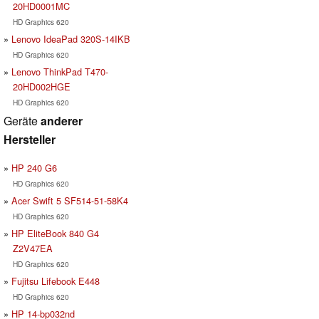
20HD0001MC
HD Graphics 620
Lenovo IdeaPad 320S-14IKB
HD Graphics 620
Lenovo ThinkPad T470-
20HD002HGE
HD Graphics 620
Geräte
anderer
Hersteller
HP 240 G6
HD Graphics 620
Acer Swift 5 SF514-51-58K4
HD Graphics 620
HP EliteBook 840 G4
Z2V47EA
HD Graphics 620
Fujitsu Lifebook E448
HD Graphics 620
HP 14-bp032nd