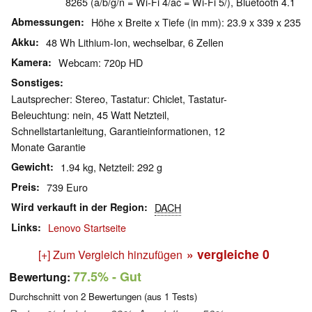
8265 (a/b/g/n = Wi-Fi 4/ac = Wi-Fi 5/), Bluetooth 4.1
Abmessungen
Höhe x Breite x Tiefe (in mm): 23.9 x 339 x 235
Akku
48 Wh Lithium-Ion, wechselbar, 6 Zellen
Kamera
Webcam: 720p HD
Sonstiges
Lautsprecher: Stereo, Tastatur: Chiclet, Tastatur-
Beleuchtung: nein, 45 Watt Netzteil,
Schnellstartanleitung, Garantieinformationen, 12
Monate Garantie
Gewicht
1.94 kg, Netzteil: 292 g
Preis
739 Euro
Wird verkauft in der Region
DACH
Links
Lenovo Startseite
» vergleiche
0
[+] Zum Vergleich hinzufügen
77.5%
- Gut
Bewertung:
Durchschnitt von
2
Bewertungen (aus
1
Tests)