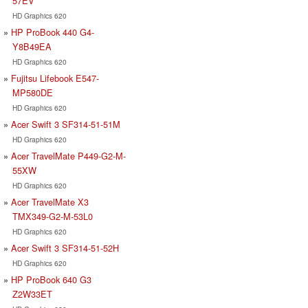
57EV
HD Graphics 620
HP ProBook 440 G4-
Y8B49EA
HD Graphics 620
Fujitsu Lifebook E547-
MP580DE
HD Graphics 620
Acer Swift 3 SF314-51-51M
HD Graphics 620
Acer TravelMate P449-G2-M-
55XW
HD Graphics 620
Acer TravelMate X3
TMX349-G2-M-53L0
HD Graphics 620
Acer Swift 3 SF314-51-52H
HD Graphics 620
HP ProBook 640 G3
Z2W33ET