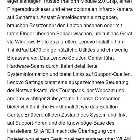
eigenständigen Trusted Platform Module 2.0 Chip, einen
Fingerabdruckleser und einer optionalen Infrarot-Kamera
auf Sicherheit. Anstatt Anmeldedaten einzugeben,
brauchen Besitzer nur den Laptop ansehen oder mit
ihren Finger über den Sensor wischen, um auf das Gerät
via Windows Hello zuzugreifen. Lenovo installiert am
ThinkPad L470 einige nützliche Utilities und ein wenig
Bloatware vor. Das Lenovo Solution Center führt
Hardware-Scans durch, liefert detaillierte
Systeminformation und bietet Links auf Support-Quellen.
Lenovo Settings bietet eine ausgezeichnete Steuerung
der Netzwerkkarte, des Touchpads, der Webcam und
anderer wichtiger Subsysteme. Lenovo Companion
bietet viel ähnliche Funktionalität wie das Solution
Center. Er überprüft den Zustand des System und linkt
auf Support-Foren und die Knowledge-Base des
Herstellers. SHAREit macht die Übertragung von
Dateien von einem Gerät zu einem anderen über WLAN