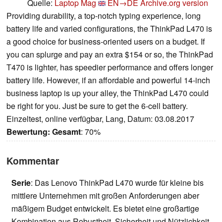
Quelle:
Laptop Mag
EN→DE
Archive.org version
Providing durability, a top-notch typing experience, long
battery life and varied configurations, the ThinkPad L470 is
a good choice for business-oriented users on a budget. If
you can splurge and pay an extra $154 or so, the ThinkPad
T470 is lighter, has speedier performance and offers longer
battery life. However, if an affordable and powerful 14-inch
business laptop is up your alley, the ThinkPad L470 could
be right for you. Just be sure to get the 6-cell battery.
Einzeltest, online verfügbar, Lang, Datum: 03.08.2017
Bewertung:
Gesamt
: 70%
Kommentar
Serie
: Das Lenovo ThinkPad L470 wurde für kleine bis
mittlere Unternehmen mit großen Anforderungen aber
mäßigem Budget entwickelt. Es bietet eine großartige
Kombination aus Robustheit, Sicherheit und Nützlichkeit