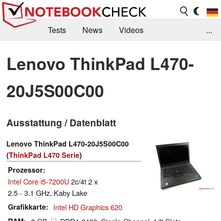
Tests
News
Videos
...
Benchmarks & Tech
Externe Tests
Lenovo ThinkPad L470-
Kaufberatung
Deals
Suche
Jobs
20J5S00C00
Forum
Ausstattung / Datenblatt
Lenovo ThinkPad L470-20J5S00C00
(
ThinkPad L470 Serie
)
Prozessor
Intel Core i5-7200U
2c/4t 2 x
2.5 - 3.1 GHz, Kaby Lake
Grafikkarte
Intel HD Graphics 620