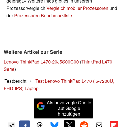
gefertigt.» Weitere Infos gibt es in unserem
Prozessorvergleich
Vergleich mobiler Prozessoren
und
der
Prozessoren Benchmarkliste
.
Weitere Artikel zur Serie
Lenovo ThinkPad L470-20J5S00C00
(
ThinkPad L470
Serie
)
Testbericht
•
Test Lenovo ThinkPad L470 (i5-7200U,
FHD-IPS) Laptop
Als bevorzugte Quelle
auf Google
hinzufügen