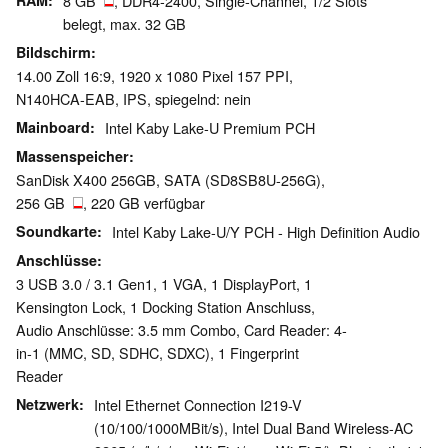
RAM
8 GB
, DDR4-2400, Single-Channel, 1/2 Slots
belegt, max. 32 GB
Bildschirm
14.00 Zoll 16:9, 1920 x 1080 Pixel 157 PPI,
N140HCA-EAB, IPS, spiegelnd: nein
Mainboard
Intel Kaby Lake-U Premium PCH
Massenspeicher
SanDisk X400 256GB, SATA (SD8SB8U-256G),
256 GB
, 220 GB verfügbar
Soundkarte
Intel Kaby Lake-U/Y PCH - High Definition Audio
Anschlüsse
3 USB 3.0 / 3.1 Gen1, 1 VGA, 1 DisplayPort, 1
Kensington Lock, 1 Docking Station Anschluss,
Audio Anschlüsse: 3.5 mm Combo, Card Reader: 4-
in-1 (MMC, SD, SDHC, SDXC), 1 Fingerprint
Reader
Netzwerk
Intel Ethernet Connection I219-V
(10/100/1000MBit/s), Intel Dual Band Wireless-AC