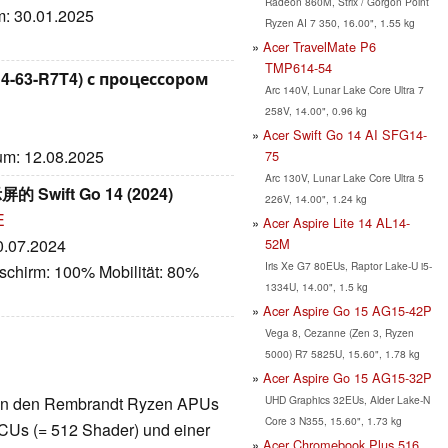
Radeon 860M, Strix / Gorgon Point
um: 30.01.2025
Ryzen AI 7 350, 16.00", 1.55 kg
Acer TravelMate P6
TMP614-54
14-63-R7T4) с процессором
Arc 140V, Lunar Lake Core Ultra 7
258V, 14.00", 0.96 kg
Acer Swift Go 14 AI SFG14-
tum: 12.08.2025
75
Arc 130V, Lunar Lake Core Ultra 5
Swift Go 14 (2024)
226V, 14.00", 1.24 kg
E
Acer Aspire Lite 14 AL14-
52M
20.07.2024
Iris Xe G7 80EUs, Raptor Lake-U i5-
schirm: 100% Mobilität: 80%
1334U, 14.00", 1.5 kg
Acer Aspire Go 15 AG15-42P
Vega 8, Cezanne (Zen 3, Ryzen
5000) R7 5825U, 15.60", 1.78 kg
Acer Aspire Go 15 AG15-32P
UHD Graphics 32EUs, Alder Lake-N
te in den Rembrandt Ryzen APUs
Core 3 N355, 15.60", 1.73 kg
 CUs (= 512 Shader) und einer
Acer Chromebook Plus 516