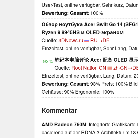
User-Test, online verfügbar, Sehr kurz, Dat
Bewertung:
Gesamt
: 100%
Обзор ноутбука Acer Swift Go 14 (SFG
Ryzen 9 8945HS и OLED-экраном
Quelle:
3DNews.ru
RU→DE
Einzeltest, online verfügbar, Sehr Lang, Da
笔记本电脑评论 Acer 配备 OLED 显示屏的 
93%
Quelle:
Root Nation CN
zh-CN→D
Einzeltest, online verfügbar, Lang, Datum: 
Bewertung:
Gesamt
: 93% Preis: 100% Bild
Gehäuse: 90% Ergonomie: 100%
Kommentar
AMD Radeon 760M
: Integrierte Grafikkar
basierend auf der RDNA 3 Architektur mit 8