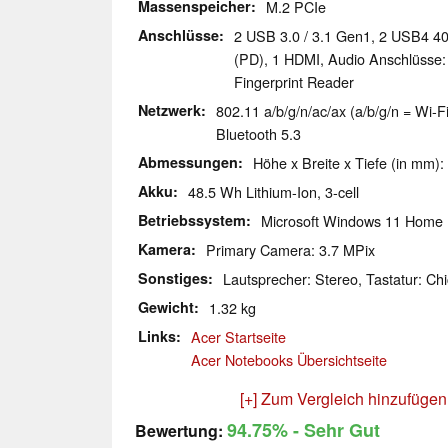
Massenspeicher
M.2 PCIe
Anschlüsse
2 USB 3.0 / 3.1 Gen1, 2 USB4 4
(PD), 1 HDMI, Audio Anschlüsse
Fingerprint Reader
Netzwerk
802.11 a/b/g/n/ac/ax (a/b/g/n = Wi-Fi
Bluetooth 5.3
Abmessungen
Höhe x Breite x Tiefe (in mm):
Akku
48.5 Wh Lithium-Ion, 3-cell
Betriebssystem
Microsoft Windows 11 Home
Kamera
Primary Camera: 3.7 MPix
Sonstiges
Lautsprecher: Stereo, Tastatur: Chi
Gewicht
1.32 kg
Links
Acer Startseite
Acer Notebooks Übersichtseite
[+] Zum Vergleich hinzufügen
94.75%
- Sehr Gut
Bewertung: