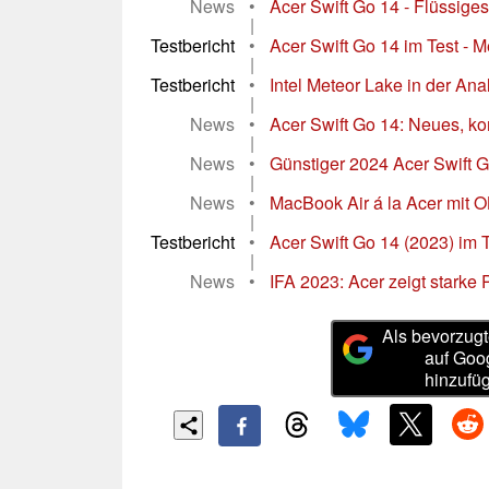
News
•
Acer Swift Go 14 - Flüssiges
|
Testbericht
•
Acer Swift Go 14 im Test - 
|
Testbericht
•
Intel Meteor Lake in der Anal
|
News
•
Acer Swift Go 14: Neues, ko
|
News
•
Günstiger 2024 Acer Swift G
|
News
•
MacBook Air á la Acer mit 
|
Testbericht
•
Acer Swift Go 14 (2023) im T
|
News
•
IFA 2023: Acer zeigt starke
Als bevorzugt
auf Goo
hinzufü