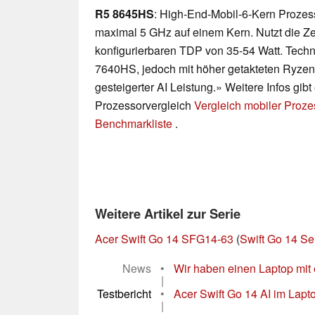
R5 8645HS
: High-End-Mobil-6-Kern Prozess
maximal 5 GHz auf einem Kern. Nutzt die Ze
konfigurierbaren TDP von 35-54 Watt. Tech
7640HS, jedoch mit höher getakteten Ryzen
gesteigerter AI Leistung.» Weitere Infos gib
Prozessorvergleich
Vergleich mobiler Proz
Benchmarkliste
.
Weitere Artikel zur Serie
Acer Swift Go 14 SFG14-63
(
Swift Go 14 Se
News
•
Wir haben einen Laptop mit 
|
Testbericht
•
Acer Swift Go 14 AI im Lapto
|