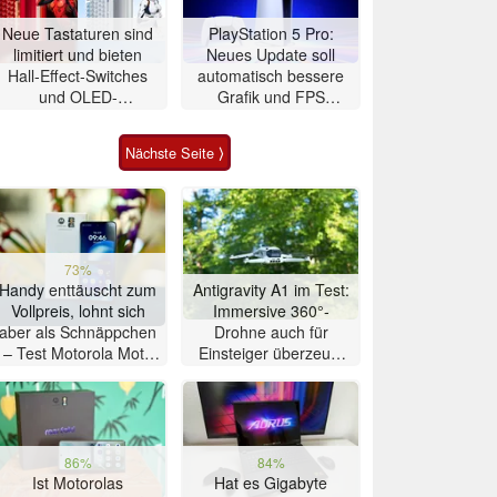
Neue Tastaturen sind
PlayStation 5 Pro:
limitiert und bieten
Neues Update soll
Hall-Effect-Switches
automatisch bessere
und OLED-
Grafik und FPS
Touchscreen
bringen
Nächste Seite ⟩
73%
Handy enttäuscht zum
Antigravity A1 im Test:
Vollpreis, lohnt sich
Immersive 360°-
aber als Schnäppchen
Drohne auch für
– Test Motorola Moto
Einsteiger überzeugt
G47 Smartphone
mit Einschränkungen
86%
84%
Ist Motorolas
Hat es Gigabyte