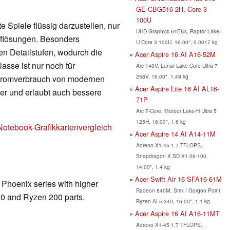
GE CBG516-2H, Core 3
100U
 Spiele flüssig darzustellen, nur
UHD Graphics 64EUs, Raptor Lake-
Auflösungen. Besonders
U Core 3 100U, 16.00", 0.0017 kg
en Detailstufen, wodurch die
Acer Aspire 16 AI A16-52M
lasse ist nur noch für
Arc 140V, Lunar Lake Core Ultra 7
258V, 16.00", 1.49 kg
Stromverbrauch von modernen
Acer Aspire Lite 16 AI AL16-
nger und erlaubt auch bessere
71P
Arc 7-Core, Meteor Lake-H Ultra 5
125H, 16.00", 1.6 kg
Notebook-Grafikkartenvergleich
Acer Aspire 14 AI A14-11M
Adreno X1-45 1.7 TFLOPS,
Snapdragon X SD X1-26-100,
14.00", 1.4 kg
Acer Swift Air 16 SFA16-61M
e Phoenix series with higher
Radeon 840M, Strix / Gorgon Point
00 and Ryzen 200 parts.
Ryzen AI 5 340, 16.00", 1.1 kg
Acer Aspire 16 AI A16-11MT
Adreno X1-45 1.7 TFLOPS,