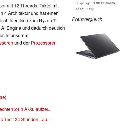
Snapdragon X SD X1-26-100,
or mit 12 Threads. Taktet mit
16.00", 1.7 kg
n 4 Architektur und hat einen
Preisvergleich
nisch identisch zum Ryzen 7
 AI Engine und dadurch deutlich
t es in unserem
essoren
und der
Prozessoren
rie
)
echten 24 h Akkulaufzei...
p-Test: 24 Stunden Lau...