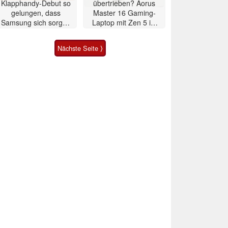
Klapphandy-Debut so
übertrieben? Aorus
gelungen, dass
Master 16 Gaming-
Samsung sich sorgen
Laptop mit Zen 5 im
muss? – Razr Fold
Test
Smartphone im Test
Nächste Seite ⟩