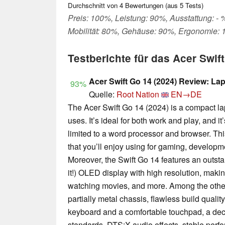
Durchschnitt von
4
Bewertungen (aus
5
Tests)
Preis: 100%, Leistung: 90%, Ausstattung: - 
Mobilität: 80%, Gehäuse: 90%, Ergonomie: 
Testberichte für das Acer Swi
Acer Swift Go 14 (2024) Review: La
93%
Quelle:
Root Nation
EN→DE
The Acer Swift Go 14 (2024) is a compact lap
uses. It’s ideal for both work and play, and it’
limited to a word processor and browser. Thi
that you’ll enjoy using for gaming, developm
Moreover, the Swift Go 14 features an outsta
it!) OLED display with high resolution, making
watching movies, and more. Among the other
partially metal chassis, flawless build qualit
keyboard and a comfortable touchpad, a de
standards, DTS:X audio effects, stable perf