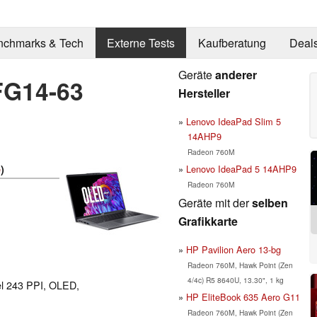
nchmarks & Tech
Externe Tests
Kaufberatung
Deal
Geräte
anderer
FG14-63
Hersteller
Lenovo IdeaPad Slim 5
14AHP9
Radeon 760M
Lenovo IdeaPad 5 14AHP9
e
)
Radeon 760M
Geräte mit der
selben
Grafikkarte
HP Pavilion Aero 13-bg
Radeon 760M, Hawk Point (Zen
4/4c) R5 8640U, 13.30", 1 kg
el 243 PPI, OLED,
HP EliteBook 635 Aero G11
Radeon 760M, Hawk Point (Zen