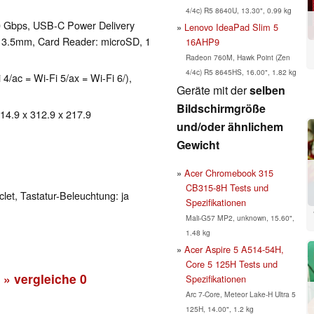
4/4c) R5 8640U, 13.30", 0.99 kg
0 Gbps, USB-C Power Delivery
Lenovo IdeaPad Slim 5
: 3.5mm, Card Reader: microSD, 1
16AHP9
Radeon 760M, Hawk Point (Zen
4/4c) R5 8645HS, 16.00", 1.82 kg
 4/ac = Wi-Fi 5/ax = Wi-Fi 6/),
Geräte mit der
selben
Bildschirmgröße
 14.9 x 312.9 x 217.9
und/oder ähnlichem
Gewicht
Acer Chromebook 315
CB315-8H Tests und
clet, Tastatur-Beleuchtung: ja
Spezifikationen
Mali-G57 MP2, unknown, 15.60",
1.48 kg
Acer Aspire 5 A514-54H,
Core 5 125H Tests und
» vergleiche
0
Spezifikationen
Arc 7-Core, Meteor Lake-H Ultra 5
125H, 14.00", 1.2 kg