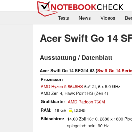
Tests
News
Videos
Be
Acer Swift Go 14 S
Ausstattung / Datenblatt
Acer Swift Go 14 SFG14-63 (
Swift Go 14 Seri
Prozessor
AMD Ryzen 5 8645HS
6c/12t, 6 x 5.0 GHz
AMD Zen 4, Hawk Point-HS (Zen 4)
Grafikkarte
AMD Radeon 760M
RAM
16 GB
, DDR5
Bildschirm
14.00 Zoll 16:10, 2880 x 1800 Pix
spiegelnd: nein, 90 Hz