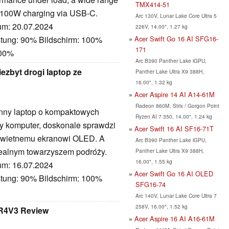
TMX414-51
st 100W charging via USB-C.
Arc 130V, Lunar Lake Core Ultra 5
tum: 20.07.2024
226V, 14.00", 1.27 kg
Acer Swift Go 16 AI SFG16-
stung: 90% Bildschirm: 100%
171
100%
Arc B390 Panther Lake iGPU,
ezbyt drogi laptop ze
Panther Lake Ultra X9 388H,
16.00", 1.32 kg
Acer Aspire 14 AI A14-61M
Radeon 860M, Strix / Gorgon Point
onny laptop o kompaktowych
Ryzen AI 7 350, 14.00", 1.24 kg
 komputer, doskonale sprawdzi
Acer Swift 16 AI SF16-71T
i świetnemu ekranowi OLED. A
Arc B390 Panther Lake iGPU,
idealnym towarzyszem podróży.
Panther Lake Ultra X9 388H,
16.00", 1.55 kg
tum: 16.07.2024
Acer Swift Go 16 AI OLED
stung: 90% Bildschirm: 100%
SFG16-74
Arc 140V, Lunar Lake Core Ultra 7
258V, 16.00", 1.52 kg
-R4V3 Review
Acer Aspire 16 AI A16-61M