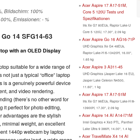
Acer Aspire 17 A17-51M,
%, Bildschirm: 100%
Core 5 120U Tests und
Spezifikationen
100%, Emissionen: - %
Iris Xe G7 80EUs, Raptor Lake-U
Core 5 120U, 17.30", 2.09 kg
ft Go 14 SFG14-63
Acer Aspire Go 16 AG16-71P
UHD Graphics Xe G4 48EUs,
ptop with an OLED Display
Raptor Lake-H i5-13420H, 16.00",
1.65 kg
top suitable for a wide range of
Acer Aspire 3 A311-45
UHD Graphics (Jasper Lake 16 EU),
s not just a typical “office” laptop
Jasper Lake Celeron N4500,
s is a genuinely powerful device
11.60", 1 kg
ent, and video rendering.
Acer Aspire 17 A17-51M
nding (there’s no other word for
Iris Xe G7 96EUs, Raptor Lake-H i9-
 it perfect for photo editing,
13900H, 17.30", 2.09 kg
 advantages are the stylish
Acer Aspire 14 AI A14-I71M
Intel Graphics 4 Xe3 PTL, Panther
y, minimal weight, an excellent
Lake Ultra 9 386H, 14.00", 1.4 kg
cent 1440p webcam by laptop
Acer TravelMate X4 14 AI
ormance under load, a wide range