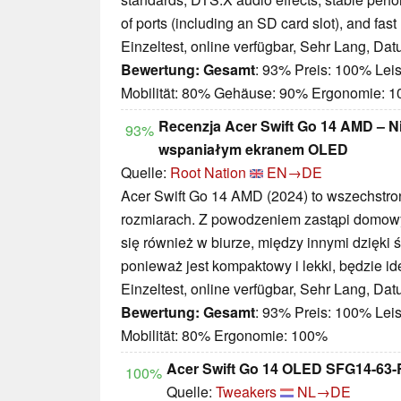
of ports (including an SD card slot), and fa
Einzeltest, online verfügbar, Sehr Lang, Da
Bewertung:
Gesamt
: 93% Preis: 100% Lei
Mobilität: 80% Gehäuse: 90% Ergonomie: 
Recenzja Acer Swift Go 14 AMD – Ni
93%
wspaniałym ekranem OLED
Quelle:
Root Nation
EN→DE
Acer Swift Go 14 AMD (2024) to wszechstr
rozmiarach. Z powodzeniem zastąpi domowy
się również w biurze, między innymi dzięk
ponieważ jest kompaktowy i lekki, będzie 
Einzeltest, online verfügbar, Sehr Lang, Da
Bewertung:
Gesamt
: 93% Preis: 100% Lei
Mobilität: 80% Ergonomie: 100%
Acer Swift Go 14 OLED SFG14-63
100%
Quelle:
Tweakers
NL→DE