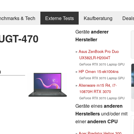
nchmarks & Tech
Externe Tests
Kaufberatung
Deal
Geräte
anderer
0UGT-470
Hersteller
Asus ZenBook Pro Duo
UX582LR-H2004T
GeForce RTX 3070 Laptop GPU
HP Omen 15-ek1004ns
)
GeForce RTX 3070 Laptop GPU
Alienware m15 R4, i7-
10870H RTX 3070
GeForce RTX 3070 Laptop GPU
Geräte eines
anderen
Herstellers
und/oder mit
einer
anderen CPU
Acer Predator Helios 300