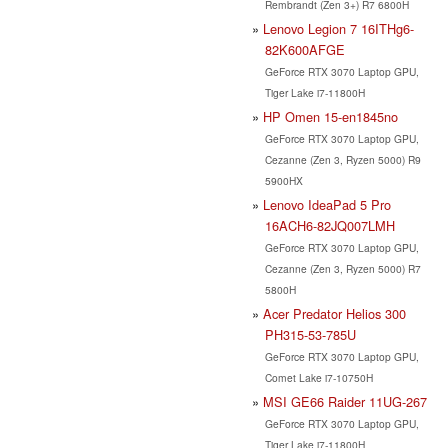
Rembrandt (Zen 3+) R7 6800H
Lenovo Legion 7 16ITHg6-
82K600AFGE
GeForce RTX 3070 Laptop GPU,
Tiger Lake i7-11800H
HP Omen 15-en1845no
GeForce RTX 3070 Laptop GPU,
Cezanne (Zen 3, Ryzen 5000) R9
5900HX
Lenovo IdeaPad 5 Pro
16ACH6-82JQ007LMH
GeForce RTX 3070 Laptop GPU,
Cezanne (Zen 3, Ryzen 5000) R7
5800H
Acer Predator Helios 300
PH315-53-785U
GeForce RTX 3070 Laptop GPU,
Comet Lake i7-10750H
MSI GE66 Raider 11UG-267
GeForce RTX 3070 Laptop GPU,
Tiger Lake i7-11800H