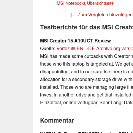
MSI Notebooks Übersichtseite
[+] Zum Vergleich hinzufügen
Testberichte für das MSI Crea
MSI Creator 15 A10UGT Review
Quelle:
Vortez
EN→DE
Archive.org versi
MSI has made some cutbacks with Creator 15
those who this laptop is targeted at. We ge
disappointing, and to our surprise there is n
allocation for a secondary storage drive with
installed. Those who are managing large file
invest in another drive and get that installe
Einzeltest, online verfügbar, Sehr Lang, Da
Kommentar