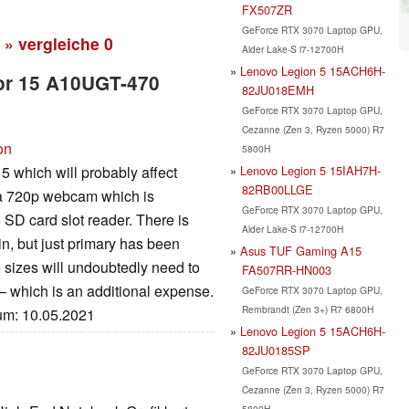
FX507ZR
GeForce RTX 3070 Laptop GPU,
» vergleiche
0
Alder Lake-S i7-12700H
Lenovo Legion 5 15ACH6H-
tor 15 A10UGT-470
82JU018EMH
GeForce RTX 3070 Laptop GPU,
Cezanne (Zen 3, Ryzen 5000) R7
on
5800H
Lenovo Legion 5 15IAH7H-
 which will probably affect
82RB00LLGE
t a 720p webcam which is
GeForce RTX 3070 Laptop GPU,
o SD card slot reader. There is
Alder Lake-S i7-12700H
in, but just primary has been
Asus TUF Gaming A15
 sizes will undoubtedly need to
FA507RR-HN003
d – which is an additional expense.
GeForce RTX 3070 Laptop GPU,
Rembrandt (Zen 3+) R7 6800H
tum: 10.05.2021
Lenovo Legion 5 15ACH6H-
82JU0185SP
GeForce RTX 3070 Laptop GPU,
Cezanne (Zen 3, Ryzen 5000) R7
5800H