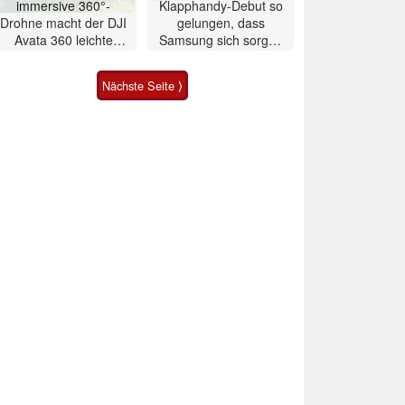
immersive 360°-
Klapphandy-Debut so
Drohne macht der DJI
gelungen, dass
Avata 360 leichte
Samsung sich sorgen
Konkurrenz
muss? – Razr Fold
Smartphone im Test
Nächste Seite ⟩