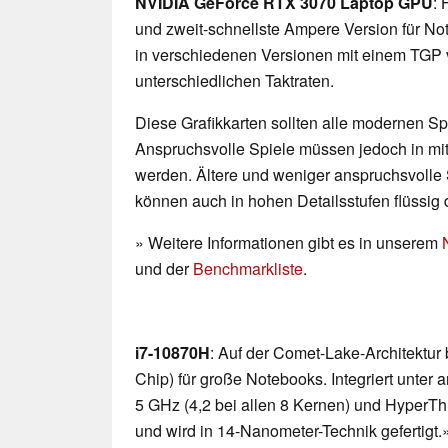
NVIDIA GeForce RTX 3070 Laptop GPU
: 
und zweit-schnellste Ampere Version für No
in verschiedenen Versionen mit einem TGP 
unterschiedlichen Taktraten.
Diese Grafikkarten sollten alle modernen Spi
Anspruchsvolle Spiele müssen jedoch in mittl
werden. Ältere und weniger anspruchsvolle 
können auch in hohen Detailsstufen flüssig 
» Weitere Informationen gibt es in unserem
und der
Benchmarkliste
.
i7-10870H
: Auf der Comet-Lake-Architektur
Chip) für große Notebooks. Integriert unter
5 GHz (4,2 bei allen 8 Kernen) und HyperTh
und wird in 14-Nanometer-Technik gefertigt.»