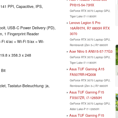
PH315-54-73HX
 141 PPI, Capacitive, IPS,
GeForce RTX 3070 Laptop GPU,
Tiger Lake i7-11800H
Lenovo Legion 5 Pro
bolt, USB-C Power Delivery (PD),
16ARH7H, R7 6800H RTX
, 1 Fingerprint Reader
3070
GeForce RTX 3070 Laptop GPU,
-Fi 4/ac = Wi-Fi 5/ax = Wi-
Rembrandt (Zen 3+) R7 6800H
Acer Nitro 5 AN515-57-77G3
 19.8 x 358.3 x 248
GeForce RTX 3070 Laptop GPU,
Tiger Lake i7-11800H
Asus TUF Gaming A15
 Bit
FA507RR-HQ008
GeForce RTX 3070 Laptop GPU,
clet, Tastatur-Beleuchtung: ja,
Rembrandt (Zen 3+) R7 6800H
Asus TUF Gaming F15
FX507ZR, i7-12650H
GeForce RTX 3070 Laptop GPU,
Alder Lake-P i7-12650H
Asus TUF Gaming F15