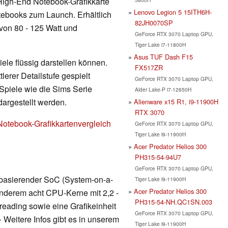
High-End Notebook-Grafikkarte
Lenovo Legion 5 15ITH6H-
tebooks zum Launch. Erhältlich
82JH0070SP
von 80 - 125 Watt und
GeForce RTX 3070 Laptop GPU,
Tiger Lake i7-11800H
Asus TUF Dash F15
ele flüssig darstellen können.
FX517ZR
erer Detailstufe gespielt
GeForce RTX 3070 Laptop GPU,
Spiele wie die Sims Serie
Alder Lake-P i7-12650H
dargestellt werden.
Alienware x15 R1, i9-11900H
RTX 3070
Notebook-Grafikkartenvergleich
GeForce RTX 3070 Laptop GPU,
Tiger Lake i9-11900H
Acer Predator Helios 300
PH315-54-94U7
GeForce RTX 3070 Laptop GPU,
 basierender SoC (System-on-a-
Tiger Lake i9-11900H
Acer Predator Helios 300
 anderem acht CPU-Kerne mit 2,2 -
PH315-54-NH.QC1SN.003
reading sowie eine Grafikeinheit
GeForce RTX 3070 Laptop GPU,
 Weitere Infos gibt es in unserem
Tiger Lake i9-11900H