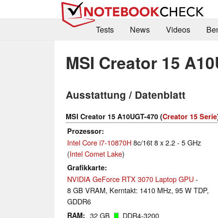
Tests
News
Videos
Be
MSI Creator 15 A1
Ausstattung / Datenblatt
MSI Creator 15 A10UGT-470 (
Creator 15 Serie
Prozessor
Intel Core i7-10870H
8c/16t 8 x 2.2 - 5 GHz
(
Intel Comet Lake
)
Grafikkarte
NVIDIA GeForce RTX 3070 Laptop GPU
-
8 GB VRAM, Kerntakt: 1410 MHz, 95 W TDP,
GDDR6
RAM
32 GB
, DDR4-3200