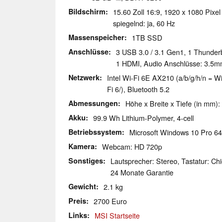
Bildschirm
15.60 Zoll 16:9, 1920 x 1080 Pixel
spiegelnd: ja, 60 Hz
Massenspeicher
1TB SSD
Anschlüsse
3 USB 3.0 / 3.1 Gen1, 1 Thunder
1 HDMI, Audio Anschlüsse: 3.5mm
Netzwerk
Intel Wi-Fi 6E AX210 (a/b/g/h/n = Wi
Fi 6/), Bluetooth 5.2
Abmessungen
Höhe x Breite x Tiefe (in mm):
Akku
99.9 Wh Lithium-Polymer, 4-cell
Betriebssystem
Microsoft Windows 10 Pro 64
Kamera
Webcam: HD 720p
Sonstiges
Lautsprecher: Stereo, Tastatur: Chi
24 Monate Garantie
Gewicht
2.1 kg
Preis
2700 Euro
Links
MSI Startseite