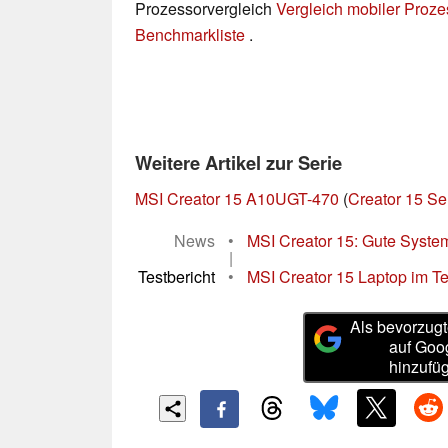
Prozessorvergleich
Vergleich mobiler Proz
Benchmarkliste
.
Weitere Artikel zur Serie
MSI Creator 15 A10UGT-470
(
Creator 15 Se
News
•
MSI Creator 15: Gute Systemle
|
Testbericht
•
MSI Creator 15 Laptop im Tes
Als bevorzugt
auf Goo
hinzufü