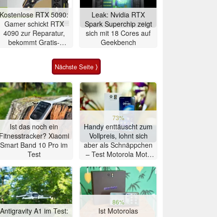
Kostenlose RTX 5090:
Leak: Nvidia RTX
Gamer schickt RTX
Spark Superchip zeigt
4090 zur Reparatur,
sich mit 18 Cores auf
bekommt Gratis-
Geekbench
Upgrade
Nächste Seite ⟩
73%
Ist das noch ein
Handy enttäuscht zum
Fitnesstracker? Xiaomi
Vollpreis, lohnt sich
Smart Band 10 Pro im
aber als Schnäppchen
Test
– Test Motorola Moto
G47 Smartphone
86%
Antigravity A1 im Test:
Ist Motorolas