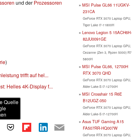
essoren
und der
Prozessoren
MSI Pulse GL66 11UGKV-
231CA
GeForce RTX 3070 Laptop GPU,
Tiger Lake i7-11800H
Lenovo Legion 5 15ACH6H-
82JU0091GE
GeForce RTX 3070 Laptop GPU,
Cezanne (Zen 3, Ryzen 5000) R7
5800H
rie
)
MSI Pulse GL66, 12700H
RTX 3070 QHD
istung trifft auf hel...
GeForce RTX 3070 Laptop GPU,
t: Helles 4K-Display f...
Alder Lake-S i7-12700H
MSI Crosshair 15 R6E
B12UGZ-050
e Quelle
gle
GeForce RTX 3070 Laptop GPU,
gen
Alder Lake-S i7-12700H
Asus TUF Gaming A15
FA507RR-HQ007W
GeForce RTX 3070 Laptop GPU,