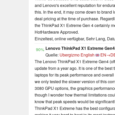
and Lenovo's excellent reputation for endur
this. In the end, it may come down to brand l
deal pricing at the time of purchase. Regar
the ThinkPad X1 Extreme Gen 4 certainly m
HotHardware Approved.
Einzeltest, online verfügbar, Sehr Lang, Da
Lenovo ThinkPad X1 Extreme Gen4
90%
Quelle:
Ubergizmo English
EN→D
The Lenovo ThinkPad X1 Extreme Gen4 (offic
update from a year ago. It is one of the best 
laptops for its peak performance and overall
we only tested the slower version of this c
3080 GPU options, the graphics performance
though I wonder how thermal limitations coul
know that peak speeds would be significantl
ThinkPad X1 Extreme has the best configurati
making it very hard to beat in its most “extre