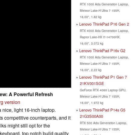
RTX 1000 Ada Generation Laptop,
Meteor Lake-H Ultra 7 155H,
16.00", 1.82 kg
Lenovo ThinkPad P16 Gen 2
RTX 4000 Ada Generation Laptop,
Raptor Lake-HX i7-14700HX,
16.00", 3.072 kg
Lenovo ThinkPad P16v G2
RTX 1000 Ada Generation Laptop,
Meteor Lake-H Ultra 7 155H,
16.00", 2.22 kg
Lenovo ThinkPad P1 Gen 7
21KV001SGE
GeForce RTX 4060 Laptop GPU,
ew: A Powerful Refresh
Meteor Lake-H Ultra 7 155H,
rg version
16.00", 1.972 kg
nice, light 16-inch laptop.
Lenovo ThinkPad P14s G5
21G3S00A00
 competitive counterparts, and it
RTX 500 Ada Generation Laptop,
 might still opt for the
Meteor Lake-H Ultra 7 155H,
keyboard, top notch build quality