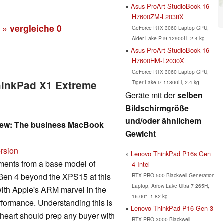
Asus ProArt StudioBook 16
H7600ZM-L2038X
» vergleiche
0
GeForce RTX 3060 Laptop GPU,
Alder Lake-P i9-12900H, 2.4 kg
Asus ProArt StudioBook 16
H7600HM-L2030X
GeForce RTX 3060 Laptop GPU,
hinkPad X1 Extreme
Tiger Lake i7-11800H, 2.4 kg
Geräte mit der
selben
Bildschirmgröße
und/oder ähnlichem
iew: The business MacBook
Gewicht
ersion
Lenovo ThinkPad P16s Gen
tments from a base model of
4 Intel
Gen 4 beyond the XPS15 at this
RTX PRO 500 Blackwell Generation
Laptop, Arrow Lake Ultra 7 265H,
 with Apple's ARM marvel in the
16.00", 1.82 kg
formance. Understanding this is
Lenovo ThinkPad P16 Gen 3
heart should prep any buyer with
RTX PRO 3000 Blackwell