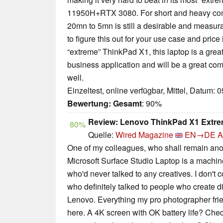
11950H+RTX 3080. For short and heavy co
20mn to 5mn is still a desirable and measura
to figure this out for your use case and price 
“extreme” ThinkPad X1, this laptop is a grea
business application and will be a great com
well.
Einzeltest, online verfügbar, Mittel, Datum: 
Bewertung:
Gesamt
: 90%
Review: Lenovo ThinkPad X1 Extre
80%
Quelle:
Wired Magazine
EN→DE
A
One of my colleagues, who shall remain an
Microsoft Surface Studio Laptop is a machin
who'd never talked to any creatives. I don't
who definitely talked to people who create dig
Lenovo. Everything my pro photographer fri
here. A 4K screen with OK battery life? Chec