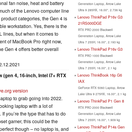
onal fan noise, heat and battery
Generation Laptop, Arrow Lake
 much of the Lenovo computer line
Ultra 9 285HX, 16.00", 2.736 kg
Lenovo ThinkPad P16v G3
 product categories, the Gen 4 is
21RS000DGE
ble workstation. Yes, there is the
RTX PRO 2000 Blackwell
 L lines, but when it comes to
Generation Laptop, Arrow Lake
lent of MacBook Pro right now,
Ultra 7 255H, 16.00", 2.193 kg
 Gen 4 offers better overall
Lenovo ThinkPad P16v G3
RTX PRO 1000 Blackwell
Generation Laptop, Arrow Lake
22.12.2021
Ultra 7 255H, 16.00", 2.1 kg
(gen 4, 16-inch, Intel i7+ RTX
Lenovo ThinkBook 16p G6
IAX
GeForce RTX 5060 Laptop, Arrow
ve.org version
Lake Ultra 9 275HX, 16.00", 2.1 kg
aptop to grab going into 2022.
Lenovo ThinkPad P1 Gen 8
ooking laptop with a lot of
RTX PRO 2000 Blackwell
 If you’re the type that has to do
Generation Laptop, Arrow Lake
Ultra 7 255H, 16.00", 1.909 kg
oset gamer, this could be the
Lenovo ThinkPad P14s Gen
 perfect though – no laptop is, and