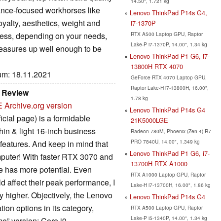
14.50", 1.721 kg
ance-focused workhorses like
Lenovo ThinkPad P14s G4,
oyalty, aesthetics, weight and
i7-1370P
RTX A500 Laptop GPU, Raptor
dless, depending on your needs,
Lake-P i7-1370P, 14.00", 1.34 kg
easures up well enough to be
Lenovo ThinkPad P1 G6, i7-
13800H RTX 4070
tum: 18.11.2021
GeForce RTX 4070 Laptop GPU,
Raptor Lake-H i7-13800H, 16.00",
 Review
1.78 kg
E
Archive.org version
Lenovo ThinkPad P14s G4
ial page) is a formidable
21K5000LGE
thin & light 16-inch business
Radeon 780M, Phoenix (Zen 4) R7
PRO 7840U, 14.00", 1.349 kg
 features. And keep in mind that
Lenovo ThinkPad P1 G6, i7-
omputer! With faster RTX 3070 and
13700H RTX A1000
 has more potential. Even
RTX A1000 Laptop GPU, Raptor
d affect their peak performance, I
Lake-H i7-13700H, 16.00", 1.86 kg
y higher. Objectively, the Lenovo
Lenovo ThinkPad P14s G4
on options in its category,
RTX A500 Laptop GPU, Raptor
Lake-P i5-1340P, 14.00", 1.34 kg
me” version: Core i9-