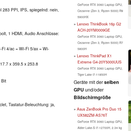
GeForce RTX 3060 Laptop GPU,
l 283 PPI, IPS, spiegelnd: nein,
Cezanne (Zen 3, Ryzen 5000) R9
5900HX
Lenovo ThinkBook 16p G2
ACH-20YM0009GE
bolt, 1 HDMI, Audio Anschlüsse:
GeForce RTX 3060 Laptop GPU,
Cezanne (Zen 3, Ryzen 5000) R7
-Fi 4/ac = Wi-Fi 5/ax = Wi-
5800H
Lenovo ThinkPad X1
Extreme G4-20Y5000UUS
 17.7 x 359.5 x 253.8
GeForce RTX 3060 Laptop GPU,
Tiger Lake i7-11850H
 Bit
Geräte mit der
selben
GPU
und/oder
Bildschirmgröße
clet, Tastatur-Beleuchtung: ja,
Asus ZenBook Pro Duo 15
UX582ZM-AS76T
GeForce RTX 3060 Laptop GPU,
Alder Lake-S i7-12700H, 2.34 kg