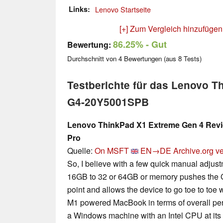
Links
Lenovo Startseite
[+] Zum Vergleich hinzufügen
86.25%
- Gut
Bewertung:
Durchschnitt von
4
Bewertungen (aus
8
Tests)
Testberichte für das Lenovo T
G4-20Y5001SPB
Lenovo ThinkPad X1 Extreme Gen 4 Rev
Pro
Quelle:
On MSFT
EN→DE
Archive.org v
So, I believe with a few quick manual adjus
16GB to 32 or 64GB or memory pushes the 
point and allows the device to go toe to toe
M1 powered MacBook in terms of overall per
a Windows machine with an Intel CPU at its 