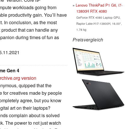
Lenovo ThinkPad P1 G6, i7-
mpute workloads going from
13800H RTX 4080
ble productivity gain. You’ll have
GeForce RTX 4080 Laptop GPU,
it. In conclusion, as the most
Raptor Lake-H i7-13800H, 16.00",
t product that can handle any
1.78 kg
panion during times of fun as
Preisvergleich
05.11.2021
me Gen 4
rchive.org version
onymous, quipped that the
e for creatives made by people
 completely agree, but you know
ital art on their laptops?
ends complain about is solved
k. The power to not just watch