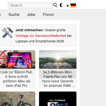
▼
s
Suche
Jobs
Forum
Unsere große
Jetzt mitmachen:
Umfrage zur Servicezufriedenheit
bei
Laptops und Smartphones 2026
Leak zur Xiaomi-Pad-
54,3-Billionen-Won-
9-Serie enthüllt
Fabrik-Plan von SK
größeren Akku als
Hynix keine Garantie
beim iPad Pro
für sinkende RAM-
Preise