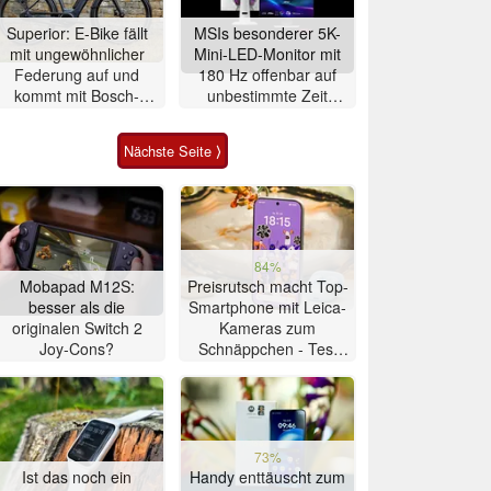
Superior: E-Bike fällt
MSIs besonderer 5K-
mit ungewöhnlicher
Mini-LED-Monitor mit
Federung auf und
180 Hz offenbar auf
kommt mit Bosch-
unbestimmte Zeit
Mittelmotor
verschoben
Nächste Seite ⟩
84%
Mobapad M12S:
Preisrutsch macht Top-
besser als die
Smartphone mit Leica-
originalen Switch 2
Kameras zum
Joy-Cons?
Schnäppchen - Test
Xiaomi 17T
73%
Ist das noch ein
Handy enttäuscht zum