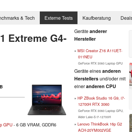
nchmarks & Tech
Externe Tests
Kaufberatung
Deal
Geräte
anderer
1 Extreme G4-
Hersteller
MSI Creator Z16 A11UET-
011NEU
GeForce RTX 3060 Laptop GPU
Geräte eines
anderen
Herstellers
und/oder mit
einer
anderen CPU
PB
HP ZBook Studio 16 G9, i7-
12700H RTX 3060
GeForce RTX 3060 Laptop GPU,
Alder Lake-S i7-12700H
Lenovo ThinkBook 16p G2
op GPU
- 6 GB VRAM, GDDR6
ACH-20YM002VGE