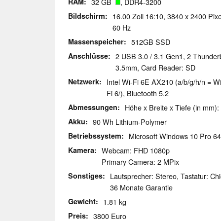
RAM
32 GB
, DDR4-3200
Bildschirm
16.00 Zoll 16:10, 3840 x 2400 Pixe
60 Hz
Massenspeicher
512GB SSD
Anschlüsse
2 USB 3.0 / 3.1 Gen1, 2 Thunder
3.5mm, Card Reader: SD
Netzwerk
Intel Wi-Fi 6E AX210 (a/b/g/h/n = Wi
Fi 6/), Bluetooth 5.2
Abmessungen
Höhe x Breite x Tiefe (in mm):
Akku
90 Wh Lithium-Polymer
Betriebssystem
Microsoft Windows 10 Pro 64
Kamera
Webcam: FHD 1080p
Primary Camera: 2 MPix
Sonstiges
Lautsprecher: Stereo, Tastatur: Chi
36 Monate Garantie
Gewicht
1.81 kg
Preis
3800 Euro