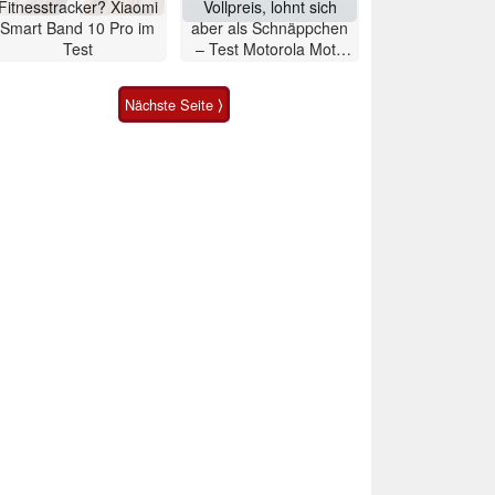
Fitnesstracker? Xiaomi
Vollpreis, lohnt sich
Smart Band 10 Pro im
aber als Schnäppchen
Test
– Test Motorola Moto
G47 Smartphone
Nächste Seite ⟩