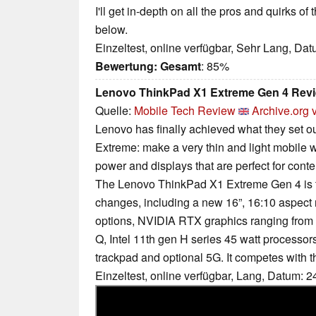
I'll get in-depth on all the pros and quirks of
below.
Einzeltest, online verfügbar, Sehr Lang, Da
Bewertung:
Gesamt
: 85%
Lenovo ThinkPad X1 Extreme Gen 4 Rev
Quelle:
Mobile Tech Review
Archive.org 
Lenovo has finally achieved what they set o
Extreme: make a very thin and light mobile w
power and displays that are perfect for cont
The Lenovo ThinkPad X1 Extreme Gen 4 is t
changes, including a new 16”, 16:10 aspect 
options, NVIDIA RTX graphics ranging fro
Q, Intel 11th gen H series 45 watt processors
trackpad and optional 5G. It competes with 
Einzeltest, online verfügbar, Lang, Datum: 