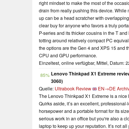
right mindset to make the most of the occasi
drain from really pushing this device. While
up can be a head scratcher with overlapping
clear buy for anyone who favors a truly porta
P-series and its thicker cousins in the T and
totting around relatively compact PC equiva
the options are the Gen 4 and XPS 15 and the
CPU and GPU performance.
Einzeltest, online verfügbar, Mittel, Datum: 
Lenovo Thinkpad X1 Extreme review 
85%
3060)
Quelle:
Ultrabook Review
EN→DE
Archi
The Lenovo Thinkpad X1 Extreme is a nice l
Quirks aside, it’s an excellent, professional-l
horsepower and a portable format for its size.
serious work in an office but you're also a cl
laptop to keep up your reputation. It’s not all