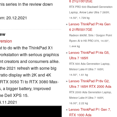
6 21QT0012GE
 this series in the review down
RTX PRO 500 Blackwell Generation
Laptop, Arrow Lake Ultra 7 265H,
tum: 20.12.2021
14.50", 1.729 kg
Lenovo ThinkPad P14s Gen
6 21RV0017GE
iew
Radeon 890M, Strix / Gorgon Point
version
Ryzen AI 9 HX PRO 370, 14.00",
1.444 kg
ut to do with the ThinkPad X1
Lenovo ThinkPad P14s G5,
orkstation with serious graphics
Ultra 7 165H
ent creators and consumers alike.
RTX 500 Ada Generation Laptop,
he 2021 refresh with some big
Meteor Lake-H Ultra 7 165H,
ratio display with 2K and 4K
14.50", 1.61 kg
Lenovo ThinkPad P16v G2,
m RTX 3050 Ti to RTX 3080 Max-
Ultra 7 165H RTX 2000 Ada
, a bigger battery, improved
RTX 2000 Ada Generation Laptop,
the Dell XPS 15.
Meteor Lake-H Ultra 7 165H,
24.11.2021
16.00", 2.22 kg
Lenovo ThinkPad P1 Gen 7,
RTX 1000 Ada