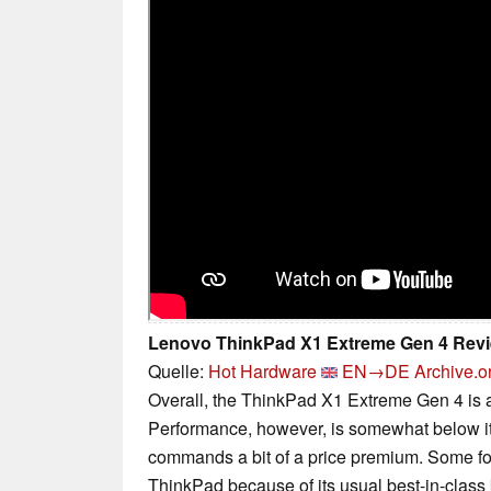
Lenovo ThinkPad X1 Extreme Gen 4 Revi
Quelle:
Hot Hardware
EN→DE
Archive.o
Overall, the ThinkPad X1 Extreme Gen 4 is a 
Performance, however, is somewhat below its
commands a bit of a price premium. Some folks
ThinkPad because of its usual best-in-class 