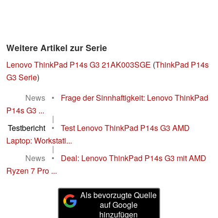
Weitere Artikel zur Serie
Lenovo ThinkPad P14s G3 21AK003SGE
(
ThinkPad P14s
G3 Serie
)
News
•
Frage der Sinnhaftigkeit: Lenovo ThinkPad
P14s G3 ...
|
Testbericht
•
Test Lenovo ThinkPad P14s G3 AMD
Laptop: Workstati...
|
News
•
Deal: Lenovo ThinkPad P14s G3 mit AMD
Ryzen 7 Pro ...
Als bevorzugte Quelle
auf Google
hinzufügen