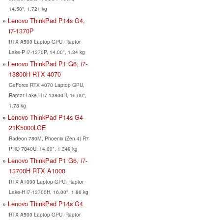
14.50", 1.721 kg
Lenovo ThinkPad P14s G4,
i7-1370P
RTX A500 Laptop GPU, Raptor
Lake-P i7-1370P, 14.00", 1.34 kg
Lenovo ThinkPad P1 G6, i7-
13800H RTX 4070
GeForce RTX 4070 Laptop GPU,
Raptor Lake-H i7-13800H, 16.00",
1.78 kg
Lenovo ThinkPad P14s G4
21K5000LGE
Radeon 780M, Phoenix (Zen 4) R7
PRO 7840U, 14.00", 1.349 kg
Lenovo ThinkPad P1 G6, i7-
13700H RTX A1000
RTX A1000 Laptop GPU, Raptor
Lake-H i7-13700H, 16.00", 1.86 kg
Lenovo ThinkPad P14s G4
RTX A500 Laptop GPU, Raptor