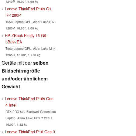
1240P, 16.00", 1.68 kg
Lenovo ThinkPad P16s G1,
i7-1280P
T550 Laptop GPU, Alder Lake-P i7-
1280P, 16.00", 1.68 kg
HP ZBook Firefly 16 G9-
6B897EA
T550 Laptop GPU, Alder Lake-M i7-
1265U, 16.00", 1.978 kg
Geräte mit der
selben
Bildschirmgröße
und/oder ähnlichem
Gewicht
Lenovo ThinkPad P16s Gen
4 Intel
RTX PRO 500 Blackwell Generation
Laptop, Arrow Lake Ultra 7 265H,
16.00", 1.82 kg
Lenovo ThinkPad P16 Gen 3