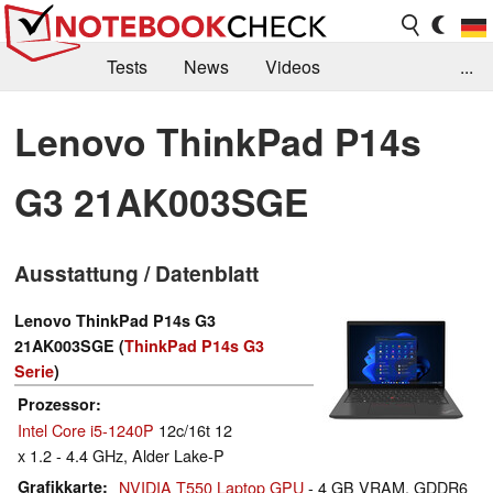
Tests
News
Videos
...
Benchmarks & Tech
Externe Tests
Lenovo ThinkPad P14s
Kaufberatung
Deals
Suche
Jobs
G3 21AK003SGE
Forum
Ausstattung / Datenblatt
Lenovo ThinkPad P14s G3
21AK003SGE (
ThinkPad P14s G3
Serie
)
Prozessor
Intel Core i5-1240P
12c/16t 12
x 1.2 - 4.4 GHz, Alder Lake-P
Grafikkarte
NVIDIA T550 Laptop GPU
- 4 GB VRAM, GDDR6