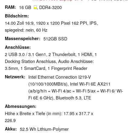
RAM
16 GB
, DDR4-3200
Bildschirm
14.00 Zoll 16:9, 1920 x 1200 Pixel 162 PPI, IPS,
spiegelnd: nein, 60 Hz
Massenspeicher
512GB SSD
Anschlüsse
2 USB 3.0 / 3.1 Gen1, 2 Thunderbolt, 1 HDMI, 1
Docking Station Anschluss, Audio Anschlüsse:
3.5mm, 1 SmartCard, 1 Fingerprint Reader
Netzwerk
Intel Ethernet Connection I219-V
(10/100/1000MBit/s), Intel Wi-Fi 6E AX211
(a/b/g/h/n = Wi-Fi 4/ac = Wi-Fi 5/ax = Wi-Fi 6/ Wi-
Fi 6E 6 GHz), Bluetooth 5.3, LTE
Abmessungen
Höhe x Breite x Tiefe (in mm): 17.95 x 317.7 x
226.9
Akku
52.5 Wh Lithium-Polymer