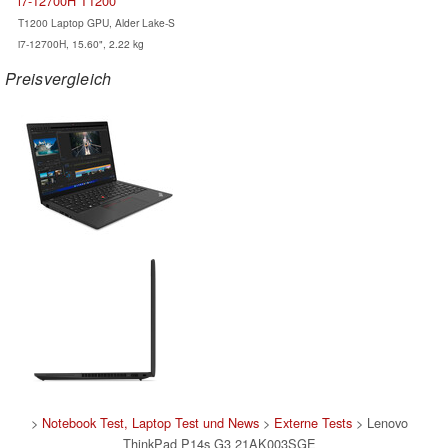
i7-12700H T1200
T1200 Laptop GPU, Alder Lake-S
i7-12700H, 15.60", 2.22 kg
Preisvergleich
>
Notebook Test, Laptop Test und News
>
Externe Tests
> Lenovo
ThinkPad P14s G3 21AK003SGE