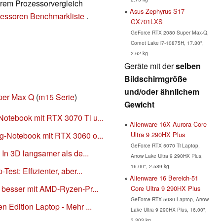
serem Prozessorvergleich
Asus Zephyrus S17
essoren Benchmarkliste
.
GX701LXS
GeForce RTX 2080 Super Max-Q,
Comet Lake i7-10875H, 17.30",
2.62 kg
Geräte mit der
selben
Bildschirmgröße
und/oder ähnlichem
per Max Q
(
m15 Serie
)
Gewicht
otebook mit RTX 3070 Ti u...
Alienware 16X Aurora Core
Ultra 9 290HX Plus
g-Notebook mit RTX 3060 o...
GeForce RTX 5070 Ti Laptop,
 In 3D langsamer als de...
Arrow Lake Ultra 9 290HX Plus,
16.00", 2.589 kg
est: Effizienter, aber...
Alienware 16 Bereich-51
 besser mit AMD-Ryzen-Pr...
Core Ultra 9 290HX Plus
GeForce RTX 5080 Laptop, Arrow
 Edition Laptop - Mehr ...
Lake Ultra 9 290HX Plus, 16.00",
3.303 kg