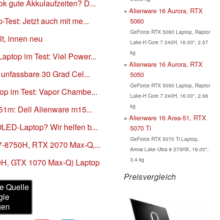
k gute Akkulaufzeiten? D...
Alienware 16 Aurora, RTX
Test: Jetzt auch mit me...
5060
GeForce RTX 5060 Laptop, Raptor
t, innen neu
Lake-H Core 7 240H, 16.00", 2.57
kg
ptop im Test: Viel Power...
Alienware 16 Aurora, RTX
 unfassbare 30 Grad Cel...
5050
GeForce RTX 5050 Laptop, Raptor
op im Test: Vapor Chambe...
Lake-H Core 7 240H, 16.00", 2.66
kg
51m: Dell Alienware m15...
Alienware 16 Area-51, RTX
LED-Laptop? Wir helfen b...
5070 Ti
GeForce RTX 5070 Ti Laptop,
7-8750H, RTX 2070 Max-Q,...
Arrow Lake Ultra 9 275HX, 16.00",
3.4 kg
50H, GTX 1070 Max-Q) Laptop
Preisvergleich
e Quelle
gle
gen