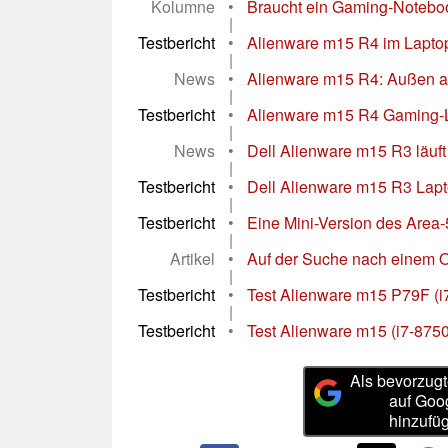
Kolumne
•
Braucht ein Gaming-Noteboo
|
Testbericht
•
Alienware m15 R4 im Laptop-
|
News
•
Alienware m15 R4: Außen al
|
Testbericht
•
Alienware m15 R4 Gaming-La
|
News
•
Dell Alienware m15 R3 läuft
|
Testbericht
•
Dell Alienware m15 R3 Lapt
|
Testbericht
•
Eine Mini-Version des Area-
|
Artikel
•
Auf der Suche nach einem O
|
Testbericht
•
Test Alienware m15 P79F (i
|
Testbericht
•
Test Alienware m15 (i7-87
Als bevorzugt
auf Goo
hinzufü