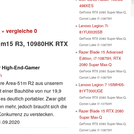
498XES
GeForce RTX 2080 Super Max-Q,
Comet Lake i7-10875H
Lenovo Legion 7i-
» vergleiche
0
81YU0035SB
GeForce RTX 2080 Super Max-Q,
re m15 R3, 10980HK RTX
Comet Lake i7-10875H
Razer Blade 15 Advanced
Edition, i7-10875H, RTX
2080 Super Max-Q
er High-End-Gamer
GeForce RTX 2080 Super Max-Q,
n
Comet Lake i7-10875H
are Area-51m R2 aus unserem
Lenovo Legion 7 15IMH05-
it einer Bauhöhe von nur 19,9
81YT000UGE
GeForce RTX 2080 Super Max-Q,
s deutlich portabler. Zwar gibt
Comet Lake i7-10750H
 mehr, jedoch braucht sich die
Razer Blade 15 RTX 2080
Konkurrenz zu verstecken.
Super Max-Q
11.09.2020
GeForce RTX 2080 Super Max-Q,
Comet Lake i7-10875H