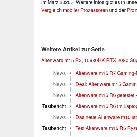
im März 2020.» Weitere Infos gibt es in un
Vergleich mobiler Prozessoren
und der
Proz
Weitere Artikel zur Serie
Alienware m15 R3, 10980HK RTX 2080 Su
News
•
Alienware m15 R7 Gaming-N
|
News
•
Deal: Alienware m15 Gamin
|
News
•
Alienware m15 R6 getestet -
|
Testbericht
•
Alienware m15 R6 im Laptop-T
|
News
•
Das neue Alienware m15 ist
|
Testbericht
•
Test Alienware m15 R5 Ryzen
|