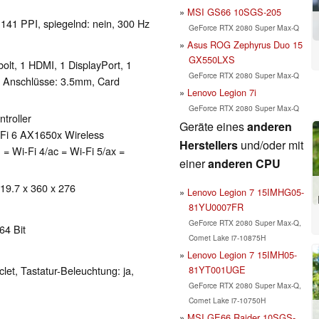
MSI GS66 10SGS-205
 141 PPI, spiegelnd: nein, 300 Hz
GeForce RTX 2080 Super Max-Q
Asus ROG Zephyrus Duo 15
GX550LXS
olt, 1 HDMI, 1 DisplayPort, 1
GeForce RTX 2080 Super Max-Q
o Anschlüsse: 3.5mm, Card
Lenovo Legion 7i
GeForce RTX 2080 Super Max-Q
ntroller
Geräte eines
anderen
i-Fi 6 AX1650x Wireless
Herstellers
und/oder mit
= Wi-Fi 4/ac = Wi-Fi 5/ax =
einer
anderen CPU
 19.7 x 360 x 276
Lenovo Legion 7 15IMHG05-
81YU0007FR
GeForce RTX 2080 Super Max-Q,
64 Bit
Comet Lake i7-10875H
Lenovo Legion 7 15IMH05-
81YT001UGE
clet, Tastatur-Beleuchtung: ja,
GeForce RTX 2080 Super Max-Q,
Comet Lake i7-10750H
MSI GE66 Raider 10SGS-