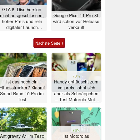
GTA 6: Disc-Version
nicht ausgeschlossen,
Google Pixel 11 Pro XL
hoher Preis und rein
wird schon vor Release
digitaler Launch
verkauft
werden gerechtfertigt
Nächste Seite ⟩
73%
Ist das noch ein
Handy enttäuscht zum
Fitnesstracker? Xiaomi
Vollpreis, lohnt sich
Smart Band 10 Pro im
aber als Schnäppchen
Test
– Test Motorola Moto
G47 Smartphone
86%
Antigravity A1 im Test:
Ist Motorolas