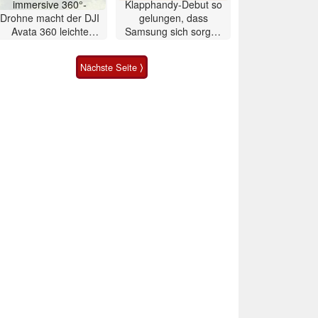
immersive 360°-
Klapphandy-Debut so
Drohne macht der DJI
gelungen, dass
Avata 360 leichte
Samsung sich sorgen
Konkurrenz
muss? – Razr Fold
Smartphone im Test
Nächste Seite ⟩