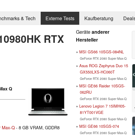
nchmarks & Tech
Externe Tests
Kaufberatung
Deal
Geräte
anderer
 10980HK RTX
Hersteller
MSI GS66 10SGS-084NL
GeForce RTX 2080 Super Max-Q
Asus ROG Zephyrus Duo 15
GX550LXS-HC060T
GeForce RTX 2080 Super Max-Q
MSI GE66 Raider 10SGS-
 Max Q
062RU
GeForce RTX 2080 Super Max-Q
Lenovo Legion 7 15IMH05-
81YT001VGE
GeForce RTX 2080 Super Max-Q
MSI GE66 10SGS-074
r Max-Q
- 8 GB VRAM, GDDR8
GeForce RTX 2080 Super Max-Q