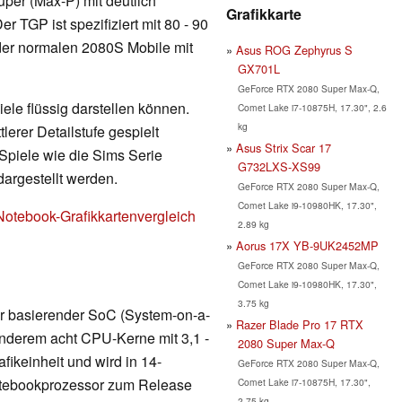
per (Max-P) mit deutlich
Grafikkarte
r TGP ist spezifiziert mit 80 - 90
 der normalen 2080S Mobile mit
Asus ROG Zephyrus S
GX701L
GeForce RTX 2080 Super Max-Q,
ele flüssig darstellen können.
Comet Lake i7-10875H, 17.30", 2.6
kg
erer Detailstufe gespielt
Asus Strix Scar 17
Spiele wie die Sims Serie
G732LXS-XS99
dargestellt werden.
GeForce RTX 2080 Super Max-Q,
Comet Lake i9-10980HK, 17.30",
Notebook-Grafikkartenvergleich
2.89 kg
Aorus 17X YB-9UK2452MP
GeForce RTX 2080 Super Max-Q,
Comet Lake i9-10980HK, 17.30",
3.75 kg
ur basierender SoC (System-on-a-
Razer Blade Pro 17 RTX
 anderem acht CPU-Kerne mit 3,1 -
2080 Super Max-Q
ikeinheit und wird in 14-
GeForce RTX 2080 Super Max-Q,
Notebookprozessor zum Release
Comet Lake i7-10875H, 17.30",
2.75 kg