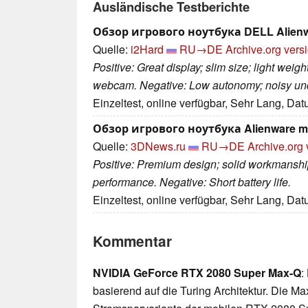
Ausländische Testberichte
Обзор игрового ноутбука DELL Alienw
Quelle:
i2Hard
RU→DE
Archive.org vers
Positive: Great display; slim size; light wei
webcam. Negative: Low autonomy; noisy und
Einzeltest, online verfügbar, Sehr Lang, Da
Обзор игрового ноутбука Alienware
Quelle:
3DNews.ru
RU→DE
Archive.org 
Positive: Premium design; solid workmanshi
performance. Negative: Short battery life.
Einzeltest, online verfügbar, Sehr Lang, Da
Kommentar
NVIDIA GeForce RTX 2080 Super Max-Q
:
basierend auf die Turing Architektur. Die Max