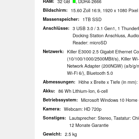
RAM
32 GB
, DDR4-2666
Bildschirm
15.60 Zoll 16:9, 1920 x 1080 Pixel
Massenspeicher
1TB SSD
Anschlüsse
3 USB 3.0 / 3.1 Gen1, 1 Thunderb
Docking Station Anschluss, Audi
Reader: microSD
Netzwerk
Killer E3000 2.5 Gigabit Ethernet Co
(10/100/1000/2500MBit/s), Killer W
Network Adapter (200NGW) (a/b/g/n 
Wi-Fi 6/), Bluetooth 5.0
Abmessungen
Höhe x Breite x Tiefe (in mm):
Akku
86 Wh Lithium-Ion, 6-cell
Betriebssystem
Microsoft Windows 10 Home 
Kamera
Webcam: HD 720p
Sonstiges
Lautsprecher: Stereo, Tastatur: Chi
12 Monate Garantie
Gewicht
2.5 kg