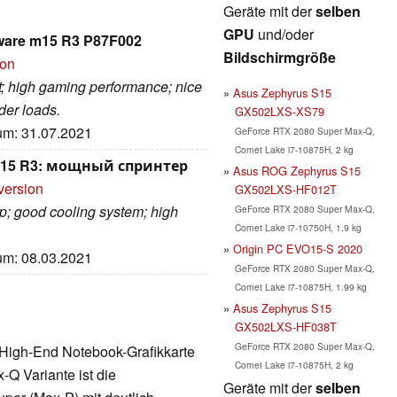
Geräte mit der
selben
GPU
und/oder
are m15 R3 P87F002
Bildschirmgröße
ion
ght; high gaming performance; nice
Asus Zephyrus S15
er loads.
GX502LXS-XS79
tum: 31.07.2021
GeForce RTX 2080 Super Max-Q,
Comet Lake i7-10875H, 2 kg
 m15 R3: мощный спринтер
Asus ROG Zephyrus S15
version
GX502LXS-HF012T
p; good cooling system; high
GeForce RTX 2080 Super Max-Q,
Comet Lake i7-10750H, 1.9 kg
Origin PC EVO15-S 2020
tum: 08.03.2021
GeForce RTX 2080 Super Max-Q,
Comet Lake i7-10875H, 1.99 kg
Asus Zephyrus S15
GX502LXS-HF038T
GeForce RTX 2080 Super Max-Q,
 High-End Notebook-Grafikkarte
Comet Lake i7-10875H, 2 kg
-Q Variante ist die
Geräte mit der
selben