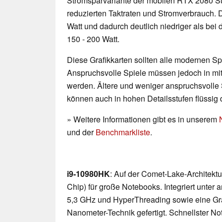
Stromsparvariante der mobilen RTX 2080 Su
reduzierten Taktraten und Stromverbrauch. De
Watt und dadurch deutlich niedriger als bei
150 - 200 Watt.
Diese Grafikkarten sollten alle modernen Spi
Anspruchsvolle Spiele müssen jedoch in mittl
werden. Ältere und weniger anspruchsvolle 
können auch in hohen Detailsstufen flüssig 
» Weitere Informationen gibt es in unserem
und der
Benchmarkliste
.
i9-10980HK
: Auf der Comet-Lake-Architekt
Chip) für große Notebooks. Integriert unter
5,3 GHz und HyperThreading sowie eine Graf
Nanometer-Technik gefertigt. Schnellster 