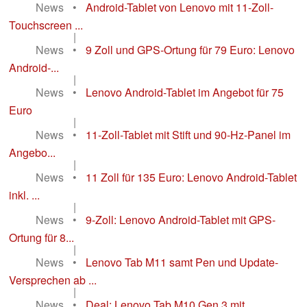
News
•
Android-Tablet von Lenovo mit 11-Zoll-
Touchscreen ...
|
News
•
9 Zoll und GPS-Ortung für 79 Euro: Lenovo
Android-...
|
News
•
Lenovo Android-Tablet im Angebot für 75
Euro
|
News
•
11-Zoll-Tablet mit Stift und 90-Hz-Panel im
Angebo...
|
News
•
11 Zoll für 135 Euro: Lenovo Android-Tablet
inkl. ...
|
News
•
9-Zoll: Lenovo Android-Tablet mit GPS-
Ortung für 8...
|
News
•
Lenovo Tab M11 samt Pen und Update-
Versprechen ab ...
|
News
•
Deal: Lenovo Tab M10 Gen 3 mit