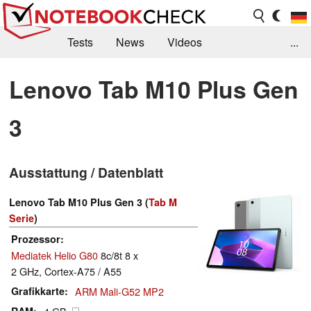
Tests
News
Videos
...
Benchmarks & Tech
Externe Tests
Lenovo Tab M10 Plus Gen
Kaufberatung
Deals
Suche
Jobs
3
Forum
Ausstattung / Datenblatt
Lenovo Tab M10 Plus Gen 3 (
Tab M
Serie
)
Prozessor
Mediatek Helio G80
8c/8t 8 x
2 GHz, Cortex-A75 / A55
Grafikkarte
ARM Mali-G52 MP2