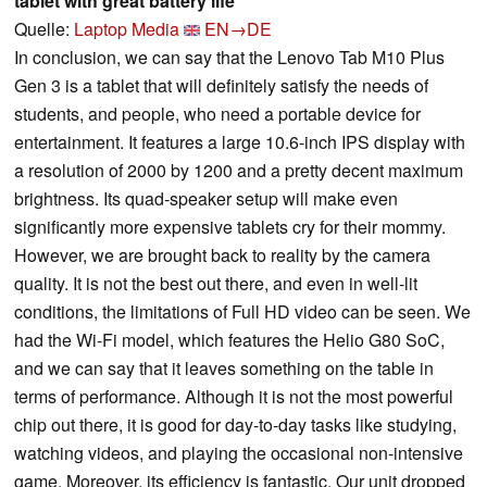
tablet with great battery life
Quelle:
Laptop Media
EN→DE
In conclusion, we can say that the Lenovo Tab M10 Plus
Gen 3 is a tablet that will definitely satisfy the needs of
students, and people, who need a portable device for
entertainment. It features a large 10.6-inch IPS display with
a resolution of 2000 by 1200 and a pretty decent maximum
brightness. Its quad-speaker setup will make even
significantly more expensive tablets cry for their mommy.
However, we are brought back to reality by the camera
quality. It is not the best out there, and even in well-lit
conditions, the limitations of Full HD video can be seen. We
had the Wi-Fi model, which features the Helio G80 SoC,
and we can say that it leaves something on the table in
terms of performance. Although it is not the most powerful
chip out there, it is good for day-to-day tasks like studying,
watching videos, and playing the occasional non-intensive
game. Moreover, its efficiency is fantastic. Our unit dropped