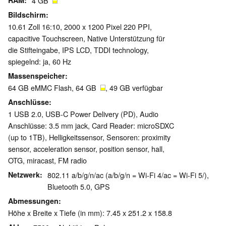
RAM
4 GB
Bildschirm
10.61 Zoll 16:10, 2000 x 1200 Pixel 220 PPI,
capacitive Touchscreen, Native Unterstützung für
die Stifteingabe, IPS LCD, TDDI technology,
spiegelnd: ja, 60 Hz
Massenspeicher
64 GB eMMC Flash, 64 GB
, 49 GB verfügbar
Anschlüsse
1 USB 2.0, USB-C Power Delivery (PD), Audio
Anschlüsse: 3.5 mm jack, Card Reader: microSDXC
(up to 1TB), Helligkeitssensor, Sensoren: proximity
sensor, acceleration sensor, position sensor, hall,
OTG, miracast, FM radio
Netzwerk
802.11 a/b/g/n/ac (a/b/g/n = Wi-Fi 4/ac = Wi-Fi 5/),
Bluetooth 5.0, GPS
Abmessungen
Höhe x Breite x Tiefe (in mm): 7.45 x 251.2 x 158.8