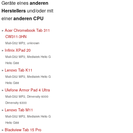
Geräte eines
anderen
Herstellers
und/oder mit
einer
anderen CPU
Acer Chromebook Tab 311
CW311-3HN
Mali-G52 MP2, unknown
Infinix XPad 20
Mali-G52 MP2, Mediatek Helio G
Helio G88
Lenovo Tab K11
Mali-G52 MP2, Mediatek Helio G
Helio G88
Ulefone Armor Pad 4 Ultra
Mali-G52 MP2, Dimensity 6000
Dimensity 6300
Lenovo Tab M11
Mali-G52 MP2, Mediatek Helio G
Helio G88
Blackview Tab 15 Pro