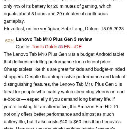
only 4% of its battery for 20 minutes of gaming, which
equals about 8 hours and 20 minutes of continuous
gameplay.
Einzeltest, online verfügbar, Sehr Lang, Datum: 15.05.2023
Lenovo Tab M10 Plus Gen 3 review
60%
Quelle:
Tom's Guide
EN→DE
The Lenovo Tab M10 Plus Gen 3 is a budget Android tablet
that delivers middling performance for a decent price.
Cheap tablets like this are great for kids and budget-minded
shoppers. Despite its unimpressive performance and lack of
distinguishing features, the Lenovo Tab M10 Plus Gen 3 is
ideal for people who mainly watch streaming videos or read
e-books — especially if you demand long battery life. If
you’re looking for an alternative, the Amazon Fire HD 10
not only offers better performance and almost as much
battery life, but it also costs $40 to $60 less than Lenovo’s
slate. However, you are stuck working within Amazon’s