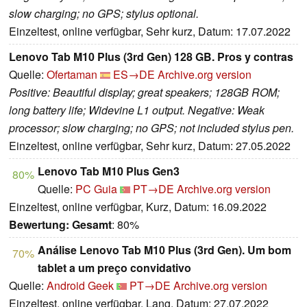
slow charging; no GPS; stylus optional.
Einzeltest, online verfügbar, Sehr kurz, Datum: 17.07.2022
Lenovo Tab M10 Plus (3rd Gen) 128 GB. Pros y contras
Quelle:
Ofertaman
ES→DE
Archive.org version
Positive: Beautiful display; great speakers; 128GB ROM;
long battery life; Widevine L1 output. Negative: Weak
processor; slow charging; no GPS; not included stylus pen.
Einzeltest, online verfügbar, Sehr kurz, Datum: 27.05.2022
Lenovo Tab M10 Plus Gen3
80%
Quelle:
PC Guia
PT→DE
Archive.org version
Einzeltest, online verfügbar, Kurz, Datum: 16.09.2022
Bewertung:
Gesamt
: 80%
Análise Lenovo Tab M10 Plus (3rd Gen). Um bom
70%
tablet a um preço convidativo
Quelle:
Android Geek
PT→DE
Archive.org version
Einzeltest, online verfügbar, Lang, Datum: 27.07.2022