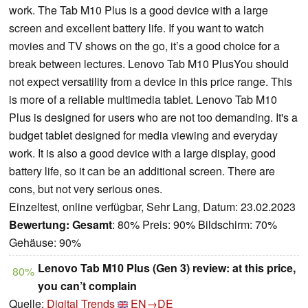
work. The Tab M10 Plus is a good device with a large
screen and excellent battery life. If you want to watch
movies and TV shows on the go, it’s a good choice for a
break between lectures. Lenovo Tab M10 PlusYou should
not expect versatility from a device in this price range. This
is more of a reliable multimedia tablet. Lenovo Tab M10
Plus is designed for users who are not too demanding. It's a
budget tablet designed for media viewing and everyday
work. It is also a good device with a large display, good
battery life, so it can be an additional screen. There are
cons, but not very serious ones.
Einzeltest, online verfügbar, Sehr Lang, Datum: 23.02.2023
Bewertung:
Gesamt
: 80% Preis: 90% Bildschirm: 70%
Gehäuse: 90%
Lenovo Tab M10 Plus (Gen 3) review: at this price,
80%
you can’t complain
Quelle:
Digital Trends
EN→DE