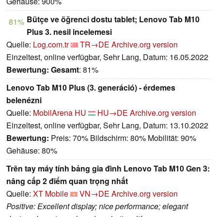
Gehäuse: 900%
Bütçe ve öğrenci dostu tablet; Lenovo Tab M10
81%
Plus 3. nesil incelemesi
Quelle:
Log.com.tr
TR→DE
Archive.org version
Einzeltest, online verfügbar, Sehr Lang, Datum: 16.05.2022
Bewertung:
Gesamt
: 81%
Lenovo Tab M10 Plus (3. generáció) - érdemes
belenézni
Quelle:
MobilArena HU
HU→DE
Archive.org version
Einzeltest, online verfügbar, Sehr Lang, Datum: 13.10.2022
Bewertung:
Preis: 70% Bildschirm: 80% Mobilität: 90%
Gehäuse: 80%
Trên tay máy tính bảng gia đình Lenovo Tab M10 Gen 3:
nâng cấp 2 điểm quan trọng nhất
Quelle:
XT Mobile
VN→DE
Archive.org version
Positive: Excellent display; nice performance; elegant