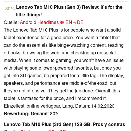
Lenovo Tab M10 Plus (Gen 3) Review: It's for the
80%
little things!
Quelle:
Android Headlines
EN→DE
The Lenovo Tab M10 Plus is for people who want a solid
tablet experience for a good price. You want a tablet that
can do the essentials like binge-watching content, reading
e-books, browsing the web, and checking up on social
media. When it comes to gaming, you won’t have an issue
with playing some lower-powered favorites, but once you
get into 3D games, be prepared for a little lag. The display,
speakers, and performance are middle-of-the-road, but
they’re not offensive. They get the job done. Overall, this
tablet is fantastic for the price, and I recommend it.
Einzeltest, online verfügbar, Lang, Datum: 14.02.2023
Bewertung:
Gesamt
: 80%
Lenovo Tab M10 Plus (3rd Gen) 128 GB. Pros y contras