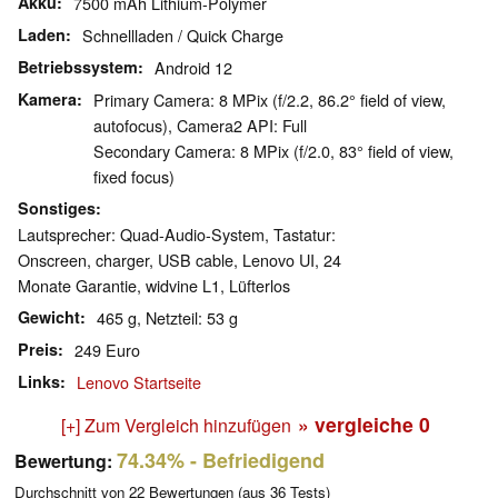
Akku
7500 mAh Lithium-Polymer
Laden
Schnellladen / Quick Charge
Betriebssystem
Android 12
Kamera
Primary Camera: 8 MPix (f/2.2, 86.2° field of view,
autofocus), Camera2 API: Full
Secondary Camera: 8 MPix (f/2.0, 83° field of view,
fixed focus)
Sonstiges
Lautsprecher: Quad-Audio-System, Tastatur:
Onscreen, charger, USB cable, Lenovo UI, 24
Monate Garantie, widvine L1, Lüfterlos
Gewicht
465 g, Netzteil: 53 g
Preis
249 Euro
Links
Lenovo Startseite
» vergleiche
0
[+] Zum Vergleich hinzufügen
74.34%
- Befriedigend
Bewertung:
Durchschnitt von
22
Bewertungen (aus
36
Tests)