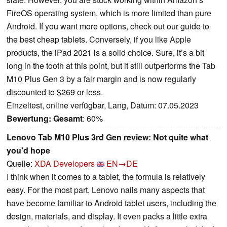
FireOS operating system, which is more limited than pure
Android. If you want more options, check out our guide to
the best cheap tablets. Conversely, if you like Apple
products, the iPad 2021 is a solid choice. Sure, it’s a bit
long in the tooth at this point, but it still outperforms the Tab
M10 Plus Gen 3 by a fair margin and is now regularly
discounted to $269 or less.
Einzeltest, online verfügbar, Lang, Datum: 07.05.2023
Bewertung:
Gesamt
: 60%
Lenovo Tab M10 Plus 3rd Gen review: Not quite what
you'd hope
Quelle:
XDA Developers
EN→DE
I think when it comes to a tablet, the formula is relatively
easy. For the most part, Lenovo nails many aspects that
have become familiar to Android tablet users, including the
design, materials, and display. It even packs a little extra