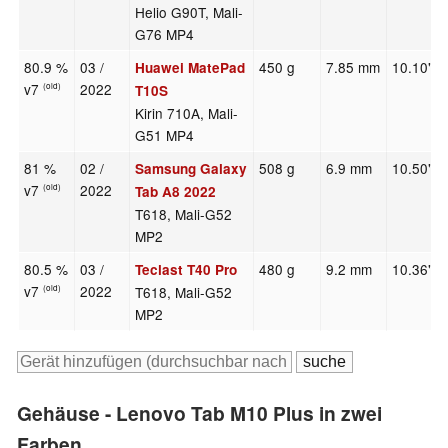
Helio G90T, Mali-
G76 MP4
80.9 %
03 /
450 g
7.85 mm
10.10"
Huawei MatePad
v7
2022
(old)
T10S
Kirin 710A, Mali-
G51 MP4
81 %
02 /
508 g
6.9 mm
10.50"
Samsung Galaxy
v7
2022
(old)
Tab A8 2022
T618, Mali-G52
MP2
80.5 %
03 /
480 g
9.2 mm
10.36"
Teclast T40 Pro
v7
2022
T618, Mali-G52
(old)
MP2
Gehäuse - Lenovo Tab M10 Plus in zwei
Farben