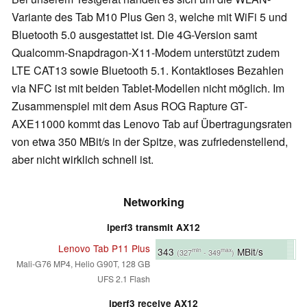
Variante des Tab M10 Plus Gen 3, welche mit WiFi 5 und
Bluetooth 5.0 ausgestattet ist. Die 4G-Version samt
Qualcomm-Snapdragon-X11-Modem unterstützt zudem
LTE CAT13 sowie Bluetooth 5.1. Kontaktloses Bezahlen
via NFC ist mit beiden Tablet-Modellen nicht möglich. Im
Zusammenspiel mit dem Asus ROG Rapture GT-
AXE11000 kommt das Lenovo Tab auf Übertragungsraten
von etwa 350 MBit/s in der Spitze, was zufriedenstellend,
aber nicht wirklich schnell ist.
Networking
iperf3 transmit AX12
Lenovo Tab P11 Plus
343
MBit/s
min
max
(327
- 349
)
Mali-G76 MP4, Helio G90T, 128 GB
UFS 2.1 Flash
iperf3 receive AX12