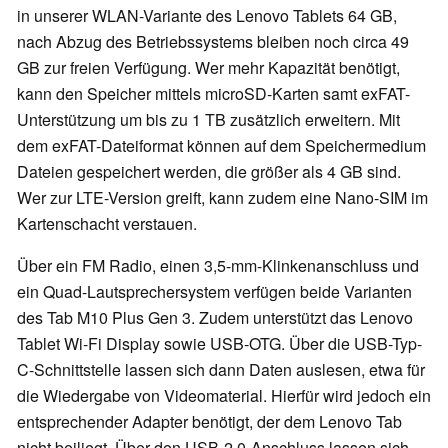
in unserer WLAN-Variante des Lenovo Tablets 64 GB,
nach Abzug des Betriebssystems bleiben noch circa 49
GB zur freien Verfügung. Wer mehr Kapazität benötigt,
kann den Speicher mittels microSD-Karten samt exFAT-
Unterstützung um bis zu 1 TB zusätzlich erweitern. Mit
dem exFAT-Dateiformat können auf dem Speichermedium
Dateien gespeichert werden, die größer als 4 GB sind.
Wer zur LTE-Version greift, kann zudem eine Nano-SIM im
Kartenschacht verstauen.
Über ein FM Radio, einen 3,5-mm-Klinkenanschluss und
ein Quad-Lautsprechersystem verfügen beide Varianten
des Tab M10 Plus Gen 3. Zudem unterstützt das Lenovo
Tablet Wi-Fi Display sowie USB-OTG. Über die USB-Typ-
C-Schnittstelle lassen sich dann Daten auslesen, etwa für
die Wiedergabe von Videomaterial. Hierfür wird jedoch ein
entsprechender Adapter benötigt, der dem Lenovo Tab
nicht beiliegt. Über den USB-2.0-Anschluss lassen sich