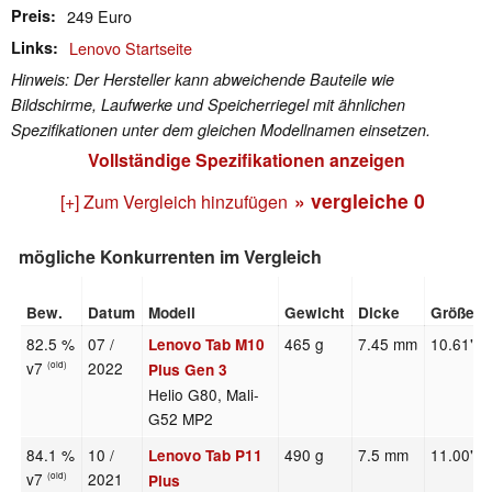
Preis
249 Euro
Links
Lenovo Startseite
Hinweis: Der Hersteller kann abweichende Bauteile wie
Bildschirme, Laufwerke und Speicherriegel mit ähnlichen
Spezifikationen unter dem gleichen Modellnamen einsetzen.
Vollständige Spezifikationen anzeigen
» vergleiche
0
[+] Zum Vergleich hinzufügen
mögliche Konkurrenten im Vergleich
Bew.
Datum
Modell
Gewicht
Dicke
Größe
82.5 %
07 /
465 g
7.45 mm
10.61"
Lenovo Tab M10
v7
2022
(old)
Plus Gen 3
Helio G80, Mali-
G52 MP2
84.1 %
10 /
490 g
7.5 mm
11.00"
Lenovo Tab P11
v7
2021
(old)
Plus