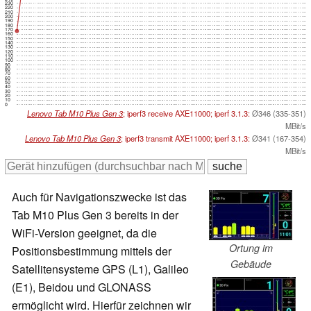
230
220
210
200
190
180
170
160
150
140
130
120
110
100
90
80
70
60
50
40
30
20
10
0
Lenovo Tab M10 Plus Gen 3
; iperf3 receive AXE11000; iperf 3.1.3:
Ø346 (335-351)
MBit/s
Lenovo Tab M10 Plus Gen 3
; iperf3 transmit AXE11000; iperf 3.1.3:
Ø341 (167-354)
MBit/s
Auch für Navigationszwecke ist das
Tab M10 Plus Gen 3 bereits in der
WiFi-Version geeignet, da die
Ortung im
Positionsbestimmung mittels der
Gebäude
Satellitensysteme GPS (L1), Galileo
(E1), Beidou und GLONASS
ermöglicht wird. Hierfür zeichnen wir