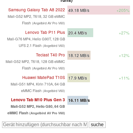
Samsung Galaxy Tab A8 2022
49.18
MB/s
+205%
Mali-G52 MP2, T618, 32 GB eMMC
Flash
(Angelbird AV Pro V60)
Lenovo Tab P11 Plus
20.4
MB/s
+27%
Mali-G76 MP4, Helio G90T, 128 GB
UFS 2.1 Flash
(Angelbird V60)
Teclast T40 Pro
18.12
MB/s
+12%
Mali-G52 MP2, T618, 128 GB eMMC
Flash
(Angelbird AV Pro V60)
Huawei MatePad T10S
17.9
MB/s
+11%
Mali-G51 MP4, Kirin 710A, 64 GB
eMMC Flash
(Angelbird V60)
Lenovo Tab M10 Plus Gen 3
16.11
MB/s
Mali-G52 MP2, Helio G80, 64 GB
eMMC Flash
(Angelbird AV Pro V60)