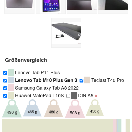
Größenvergleich
Lenovo Tab P11 Plus
Lenovo Tab M10 Plus Gen 3
Teclast T40 Pro
Samsung Galaxy Tab A8 2022
Huawei MatePad T10S
DIN A5
❌
450 g
465 g
490 g
480 g
508 g