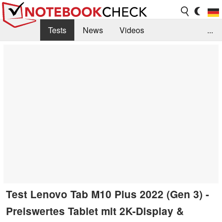
Tests
News
Videos
...
Benchmarks & Tech
Externe Tests
Kaufberatung
Deals
Suche
Jobs
Forum
Test Lenovo Tab M10 Plus 2022 (Gen 3) -
Preiswertes Tablet mit 2K-Display &