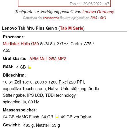
Tablet - 29/06/2022 - v7
Testgerät zur Verfügung gestellt von
Lenovo Germany
Download der
lizensierten
Bewertungsgrafik als
PNG
/
SVG
Lenovo Tab M10 Plus Gen 3 (
Tab M Serie
)
Prozessor
Mediatek Helio G80
8c/8t 8 x 2 GHz, Cortex-A75 /
A55
Grafikkarte
ARM Mali-G52 MP2
RAM
4 GB
Bildschirm
10.61 Zoll 16:10, 2000 x 1200 Pixel 220 PPI,
capacitive Touchscreen, Native Unterstützung für die
Stifteingabe, IPS LCD, TDDI technology,
spiegelnd: ja, 60 Hz
Massenspeicher
64 GB eMMC Flash, 64 GB
, 49 GB verfügbar
Gewicht
465 g, Netzteil: 53 g