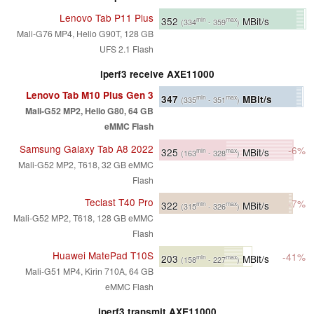
Lenovo Tab P11 Plus
352
MBit/s
min
max
(334
- 359
)
Mali-G76 MP4, Helio G90T, 128 GB
UFS 2.1 Flash
iperf3 receive AXE11000
Lenovo Tab M10 Plus Gen 3
347
MBit/s
min
max
(335
- 351
)
Mali-G52 MP2, Helio G80, 64 GB
eMMC Flash
Samsung Galaxy Tab A8 2022
-6%
325
MBit/s
min
max
(163
- 328
)
Mali-G52 MP2, T618, 32 GB eMMC
Flash
Teclast T40 Pro
-7%
322
MBit/s
min
max
(315
- 326
)
Mali-G52 MP2, T618, 128 GB eMMC
Flash
Huawei MatePad T10S
-41%
203
MBit/s
min
max
(158
- 227
)
Mali-G51 MP4, Kirin 710A, 64 GB
eMMC Flash
iperf3 transmit AXE11000