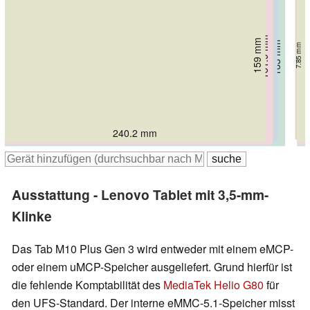
158.8 mm
161.9 mm
157 mm
159 mm
163 mm
7.45 mm
7.85 mm
9.2 mm
6.9 mm
7.5 mm
248 mm
251.2 mm
240.2 mm
246.8 mm
258.4 mm
Ausstattung - Lenovo Tablet mit 3,5-mm-
Klinke
Das Tab M10 Plus Gen 3 wird entweder mit einem eMCP-
oder einem uMCP-Speicher ausgeliefert. Grund hierfür ist
die fehlende Komptabilität des
MediaTek Helio G80
für
den UFS-Standard. Der interne eMMC-5.1-Speicher misst