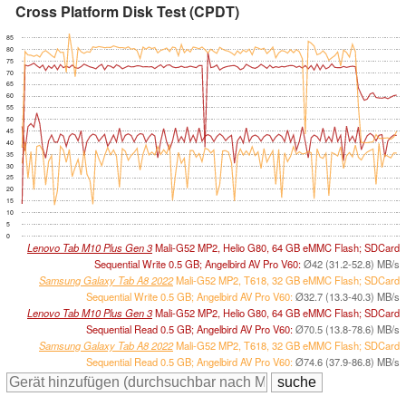
Cross Platform Disk Test (CPDT)
85
80
75
70
65
60
55
50
45
40
35
30
25
20
15
10
5
0
Lenovo Tab M10 Plus Gen 3
Mali-G52 MP2, Helio G80, 64 GB eMMC Flash; SDCard
Sequential Write 0.5 GB; Angelbird AV Pro V60:
Ø42 (31.2-52.8) MB/s
Samsung Galaxy Tab A8 2022
Mali-G52 MP2, T618, 32 GB eMMC Flash; SDCard
Sequential Write 0.5 GB; Angelbird AV Pro V60:
Ø32.7 (13.3-40.3) MB/s
Lenovo Tab M10 Plus Gen 3
Mali-G52 MP2, Helio G80, 64 GB eMMC Flash; SDCard
Sequential Read 0.5 GB; Angelbird AV Pro V60:
Ø70.5 (13.8-78.6) MB/s
Samsung Galaxy Tab A8 2022
Mali-G52 MP2, T618, 32 GB eMMC Flash; SDCard
Sequential Read 0.5 GB; Angelbird AV Pro V60:
Ø74.6 (37.9-86.8) MB/s