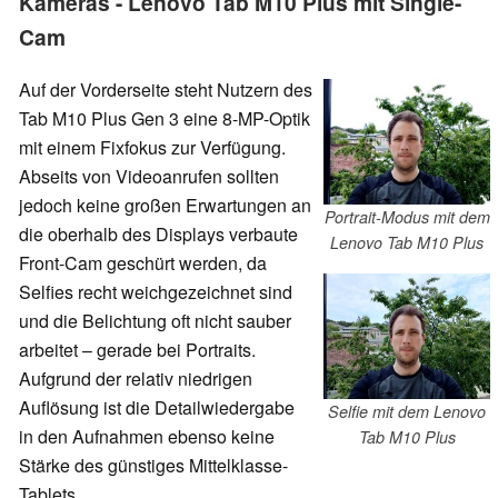
Kameras - Lenovo Tab M10 Plus mit Single-
Cam
Auf der Vorderseite steht Nutzern des
Tab M10 Plus Gen 3 eine 8-MP-Optik
mit einem Fixfokus zur Verfügung.
Abseits von Videoanrufen sollten
jedoch keine großen Erwartungen an
Portrait-Modus mit dem
die oberhalb des Displays verbaute
Lenovo Tab M10 Plus
Front-Cam geschürt werden, da
Selfies recht weichgezeichnet sind
und die Belichtung oft nicht sauber
arbeitet – gerade bei Portraits.
Aufgrund der relativ niedrigen
Auflösung ist die Detailwiedergabe
Selfie mit dem Lenovo
in den Aufnahmen ebenso keine
Tab M10 Plus
Stärke des günstiges Mittelklasse-
Tablets.