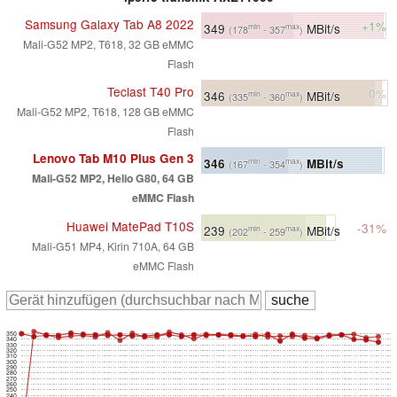
Samsung Galaxy Tab A8 2022
+1%
349
MBit/s
min
max
(178
- 357
)
Mali-G52 MP2, T618, 32 GB eMMC
Flash
Teclast T40 Pro
0%
346
MBit/s
min
max
(335
- 360
)
Mali-G52 MP2, T618, 128 GB eMMC
Flash
Lenovo Tab M10 Plus Gen 3
346
MBit/s
min
max
(167
- 354
)
Mali-G52 MP2, Helio G80, 64 GB
eMMC Flash
Huawei MatePad T10S
-31%
239
MBit/s
min
max
(202
- 259
)
Mali-G51 MP4, Kirin 710A, 64 GB
eMMC Flash
350
340
330
320
310
300
290
280
270
260
250
240