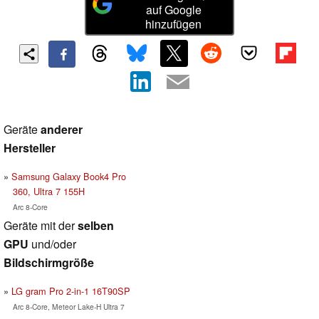
auf Google
hinzufügen
Geräte
anderer
Hersteller
Samsung Galaxy Book4 Pro
360, Ultra 7 155H
Arc 8-Core
Geräte mit der
selben
GPU
und/oder
Bildschirmgröße
LG gram Pro 2-in-1 16T90SP
Arc 8-Core, Meteor Lake-H Ultra 7