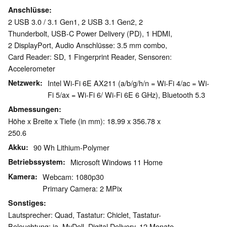
Anschlüsse
2 USB 3.0 / 3.1 Gen1, 2 USB 3.1 Gen2, 2
Thunderbolt, USB-C Power Delivery (PD), 1 HDMI,
2 DisplayPort, Audio Anschlüsse: 3.5 mm combo,
Card Reader: SD, 1 Fingerprint Reader, Sensoren:
Accelerometer
Netzwerk
Intel Wi-Fi 6E AX211 (a/b/g/h/n = Wi-Fi 4/ac = Wi-
Fi 5/ax = Wi-Fi 6/ Wi-Fi 6E 6 GHz), Bluetooth 5.3
Abmessungen
Höhe x Breite x Tiefe (in mm): 18.99 x 356.78 x
250.6
Akku
90 Wh Lithium-Polymer
Betriebssystem
Microsoft Windows 11 Home
Kamera
Webcam: 1080p30
Primary Camera: 2 MPix
Sonstiges
Lautsprecher: Quad, Tastatur: Chiclet, Tastatur-
Beleuchtung: ja, MyDell, Digital Delivery, 12 Monate