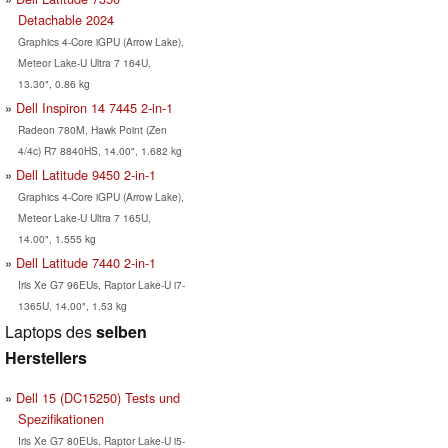
Detachable 2024
Graphics 4-Core iGPU (Arrow Lake),
Meteor Lake-U Ultra 7 164U,
13.30", 0.86 kg
Dell Inspiron 14 7445 2-in-1
Radeon 780M, Hawk Point (Zen
4/4c) R7 8840HS, 14.00", 1.682 kg
Dell Latitude 9450 2-in-1
Graphics 4-Core iGPU (Arrow Lake),
Meteor Lake-U Ultra 7 165U,
14.00", 1.555 kg
Dell Latitude 7440 2-in-1
Iris Xe G7 96EUs, Raptor Lake-U i7-
1365U, 14.00", 1.53 kg
Laptops des
selben
Herstellers
Dell 15 (DC15250) Tests und
Spezifikationen
Iris Xe G7 80EUs, Raptor Lake-U i5-