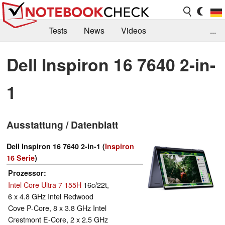
Tests
News
Videos
...
Benchmarks & Tech
Externe Tests
Dell Inspiron 16 7640 2-in-
Kaufberatung
Deals
Suche
Jobs
1
Forum
Ausstattung / Datenblatt
Dell Inspiron 16 7640 2-in-1 (
Inspiron
16 Serie
)
Prozessor
Intel Core Ultra 7 155H
16c/22t,
6 x 4.8 GHz Intel Redwood
Cove P-Core, 8 x 3.8 GHz Intel
Crestmont E-Core, 2 x 2.5 GHz