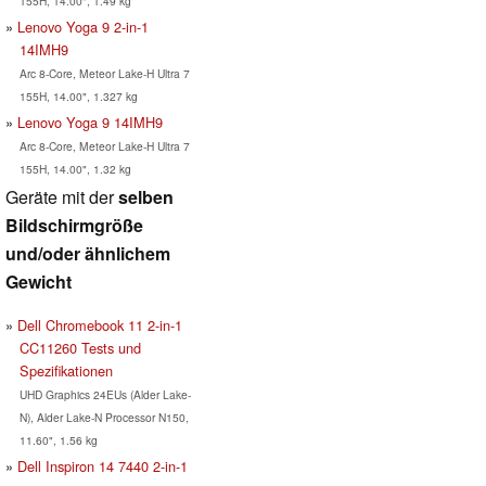
155H, 14.00", 1.49 kg
Lenovo Yoga 9 2-in-1
14IMH9
Arc 8-Core, Meteor Lake-H Ultra 7
155H, 14.00", 1.327 kg
Lenovo Yoga 9 14IMH9
Arc 8-Core, Meteor Lake-H Ultra 7
155H, 14.00", 1.32 kg
Geräte mit der
selben
Bildschirmgröße
und/oder ähnlichem
Gewicht
Dell Chromebook 11 2-in-1
CC11260 Tests und
Spezifikationen
UHD Graphics 24EUs (Alder Lake-
N), Alder Lake-N Processor N150,
11.60", 1.56 kg
Dell Inspiron 14 7440 2-in-1