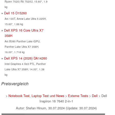
Ryzen 7020) R5 7520U, 15.60", 1.9
kg
Dell 15 D15260
Arc 130T, Arrow Lake Ultra 5 225H,
15.60", 1.66 kg
Dell XPS 16 Core Ultra X7
358H
Arc B390 Panther Lake iGPU,
Panther Lake Ultra X7 358H,
16.00", 1.718 kg
Dell XPS 14 (2026) DA14260
Intel Graphics 4 Xe3 PTL, Panther
Lake Ultra X7 358H, 14.00", 1.38
kg
Preisvergleich
>
Notebook Test, Laptop Test und News
>
Externe Tests
>
Dell
> Dell
Inspiron 16 7640 2-in-1
Autor: Stefan Hinum, 30.07.2024 (Update: 30.07.2024)