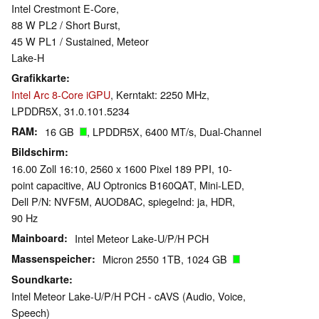
Intel Crestmont E-Core,
88 W PL2 / Short Burst,
45 W PL1 / Sustained, Meteor
Lake-H
Grafikkarte
Intel Arc 8-Core iGPU
, Kerntakt: 2250 MHz,
LPDDR5X, 31.0.101.5234
RAM
16 GB
, LPDDR5X, 6400 MT/s, Dual-Channel
Bildschirm
16.00 Zoll 16:10, 2560 x 1600 Pixel 189 PPI, 10-
point capacitive, AU Optronics B160QAT, Mini-LED,
Dell P/N: NVF5M, AUOD8AC, spiegelnd: ja, HDR,
90 Hz
Mainboard
Intel Meteor Lake-U/P/H PCH
Massenspeicher
Micron 2550 1TB, 1024 GB
Soundkarte
Intel Meteor Lake-U/P/H PCH - cAVS (Audio, Voice,
Speech)