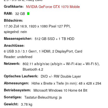
Grafikkarte
NVIDIA GeForce GTX 1070 Mobile
RAM
32 GB
Bildschirm
17.30 Zoll 16:9, 1920 x 1080 Pixel 127 PPI,
spiegelnd: nein
Massenspeicher
512 GB SSD + 1 TB HDD
Anschlüsse
6 USB 3.0 / 3.1 Gen1, 1 HDMI, 2 DisplayPort, Card
Reader: undefined
Netzwerk
802.11 a/b/g/n/ac (a/b/g/n = Wi-Fi 4/ac = Wi-Fi 5/),
Bluetooth 4.2
Optisches Laufwerk
DVD +/- RW Double Layer
Abmessungen
Höhe x Breite x Tiefe (in mm): 48 x 428 x 294
Betriebssystem
Microsoft Windows 10 Home 64 Bit
Sonstiges
Tastatur-Beleuchtung: ja
Gewicht
3.78 kg