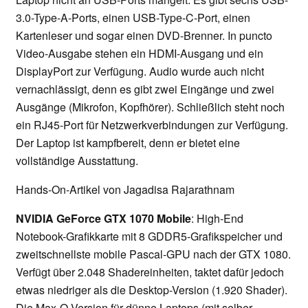
3.0-Type-A-Ports, einen USB-Type-C-Port, einen
Kartenleser und sogar einen DVD-Brenner. In puncto
Video-Ausgabe stehen ein HDMI-Ausgang und ein
DisplayPort zur Verfügung. Audio wurde auch nicht
vernachlässigt, denn es gibt zwei Eingänge und zwei
Ausgänge (Mikrofon, Kopfhörer). Schließlich steht noch
ein RJ45-Port für Netzwerkverbindungen zur Verfügung.
Der Laptop ist kampfbereit, denn er bietet eine
vollständige Ausstattung.
Hands-On-Artikel von Jagadisa Rajarathnam
NVIDIA GeForce GTX 1070 Mobile
: High-End
Notebook-Grafikkarte mit 8 GDDR5-Grafikspeicher und
zweitschnellste mobile Pascal-GPU nach der GTX 1080.
Verfügt über 2.048 Shadereinheiten, taktet dafür jedoch
etwas niedriger als die Desktop-Version (1.920 Shader).
Die Max-Q Version für dünne Laptops (mit selber