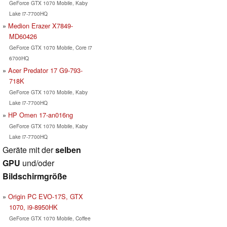
GeForce GTX 1070 Mobile, Kaby
Lake i7-7700HQ
Medion Erazer X7849-
MD60426
GeForce GTX 1070 Mobile, Core i7
6700HQ
Acer Predator 17 G9-793-
718K
GeForce GTX 1070 Mobile, Kaby
Lake i7-7700HQ
HP Omen 17-an016ng
GeForce GTX 1070 Mobile, Kaby
Lake i7-7700HQ
Geräte mit der
selben
GPU
und/oder
Bildschirmgröße
Origin PC EVO-17S, GTX
1070, i9-8950HK
GeForce GTX 1070 Mobile, Coffee