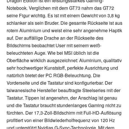
Dragon Edition ist ein leistungsstarkes Gaming-
Notebook. Verglichen mit dem GT73 nahm das GT72
seine Figur wichtig. Es ist mit einem Gewicht von 3,8 kg
schlanker als sein Bruder. Die gesamte Rückseite ist aus
rotem Aluminium und weist eine sehr angenehme Haptik
auf. Der auffällige Drache an der Rückseite des
Bildschirms beobachtet User mit seinem weiß-
beleuchteten Auge. Wie bei MSI üblich ist die
Oberfläche wirklich ausgezeichnet: Aluminium, qualitativ
sehr hochwertiger Kunststoff, perfekte Ausrichtung und
natürlich bietet der PC RGB-Beleuchtung. Die
Vorderseite und die Tastatur sind konfigurierbar. Der
taiwanesische Hersteller beauftragte Steelseries mit der
Tastatur. Tippen ist angenehm, der Anschlag ist genau
und die Tastatur braucht stundenlanges Gaming nicht zu
fürchten. Der 17,3-Zoll-Bildschirm mit Full-HD-Auflösung
profitiert von einer Bildwiederholfrequenz von 120 Hz
und unterstützt Nvidias G-Sync-Technologie. Mit dem