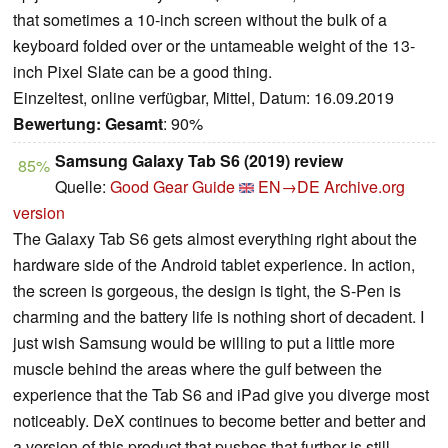
that sometimes a 10-inch screen without the bulk of a
keyboard folded over or the untameable weight of the 13-
inch Pixel Slate can be a good thing.
Einzeltest, online verfügbar, Mittel, Datum: 16.09.2019
Bewertung:
Gesamt
: 90%
Samsung Galaxy Tab S6 (2019) review
85%
Quelle:
Good Gear Guide
EN→DE
Archive.org
version
The Galaxy Tab S6 gets almost everything right about the
hardware side of the Android tablet experience. In action,
the screen is gorgeous, the design is tight, the S-Pen is
charming and the battery life is nothing short of decadent. I
just wish Samsung would be willing to put a little more
muscle behind the areas where the gulf between the
experience that the Tab S6 and iPad give you diverge most
noticeably. DeX continues to become better and better and
a version of this product that pushes that further is still