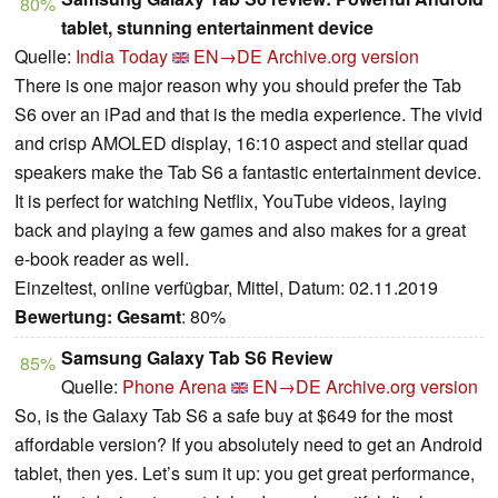
80%
tablet, stunning entertainment device
Quelle:
India Today
EN→DE
Archive.org version
There is one major reason why you should prefer the Tab
S6 over an iPad and that is the media experience. The vivid
and crisp AMOLED display, 16:10 aspect and stellar quad
speakers make the Tab S6 a fantastic entertainment device.
It is perfect for watching Netflix, YouTube videos, laying
back and playing a few games and also makes for a great
e-book reader as well.
Einzeltest, online verfügbar, Mittel, Datum: 02.11.2019
Bewertung:
Gesamt
: 80%
Samsung Galaxy Tab S6 Review
85%
Quelle:
Phone Arena
EN→DE
Archive.org version
So, is the Galaxy Tab S6 a safe buy at $649 for the most
affordable version? If you absolutely need to get an Android
tablet, then yes. Let’s sum it up: you get great performance,