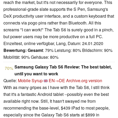
reach the market, but it's not necessarily for everyone. This
professional-grade slate supports the S Pen, Samsung's
DeX productivity user interface, and a custom keyboard that
connects via pogo pins rather than Bluetooth. All this
screams "I can work!" The Tab S6 is surely good in a pinch,
but power users may be more productive on a full PC.
Einzeltest, online verfügbar, Lang, Datum: 24.01.2020
Bewertung:
Gesamt
: 79% Leistung: 80% Bildschirm: 90%
Mobilität: 90% Gehäuse: 80%
Samsung Galaxy Tab S6 Review: The best tablet,
70%
until you want to work
Quelle:
Mobile Syrup
EN→DE
Archive.org version
With as many gripes as I have with the Tab S6, I still think
that it's a fantastic Android tablet --possibly even the best
available right now. Still, It hasn't swayed me from
recommending the base-level, $439 iPad to most people,
especially since the Galaxy Tab S6 starts at $899 in