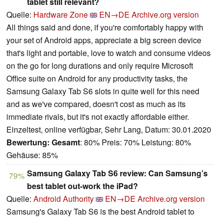
tablet still relevant?
Quelle:
Hardware Zone
EN→DE
Archive.org version
All things said and done, if you're comfortably happy with
your set of Android apps, appreciate a big screen device
that's light and portable, love to watch and consume videos
on the go for long durations and only require Microsoft
Office suite on Android for any productivity tasks, the
Samsung Galaxy Tab S6 slots in quite well for this need
and as we've compared, doesn't cost as much as its
immediate rivals, but it's not exactly affordable either.
Einzeltest, online verfügbar, Sehr Lang, Datum: 30.01.2020
Bewertung:
Gesamt
: 80% Preis: 70% Leistung: 80%
Gehäuse: 85%
Samsung Galaxy Tab S6 review: Can Samsung’s
79%
best tablet out-work the iPad?
Quelle:
Android Authority
EN→DE
Archive.org version
Samsung's Galaxy Tab S6 is the best Android tablet to