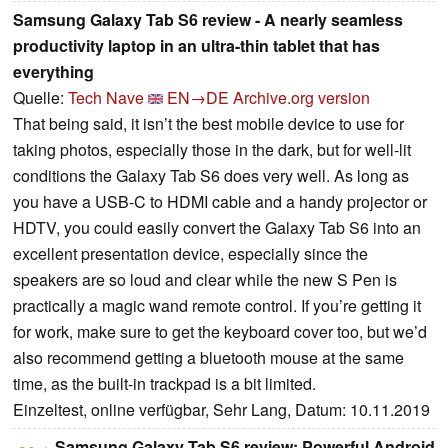
Samsung Galaxy Tab S6 review - A nearly seamless
productivity laptop in an ultra-thin tablet that has
everything
Quelle:
Tech Nave
EN→DE
Archive.org version
That being said, it isn’t the best mobile device to use for
taking photos, especially those in the dark, but for well-lit
conditions the Galaxy Tab S6 does very well. As long as
you have a USB-C to HDMI cable and a handy projector or
HDTV, you could easily convert the Galaxy Tab S6 into an
excellent presentation device, especially since the
speakers are so loud and clear while the new S Pen is
practically a magic wand remote control. If you’re getting it
for work, make sure to get the keyboard cover too, but we’d
also recommend getting a bluetooth mouse at the same
time, as the built-in trackpad is a bit limited.
Einzeltest, online verfügbar, Sehr Lang, Datum: 10.11.2019
Samsung Galaxy Tab S6 review: Powerful Android