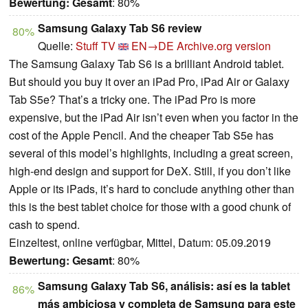
Bewertung:
Gesamt
: 80%
Samsung Galaxy Tab S6 review
80%
Quelle:
Stuff TV
EN→DE
Archive.org version
The Samsung Galaxy Tab S6 is a brilliant Android tablet.
But should you buy it over an iPad Pro, iPad Air or Galaxy
Tab S5e? That’s a tricky one. The iPad Pro is more
expensive, but the iPad Air isn’t even when you factor in the
cost of the Apple Pencil. And the cheaper Tab S5e has
several of this model’s highlights, including a great screen,
high-end design and support for DeX. Still, if you don’t like
Apple or its iPads, it’s hard to conclude anything other than
this is the best tablet choice for those with a good chunk of
cash to spend.
Einzeltest, online verfügbar, Mittel, Datum: 05.09.2019
Bewertung:
Gesamt
: 80%
Samsung Galaxy Tab S6, análisis: así es la tablet
86%
más ambiciosa y completa de Samsung para este