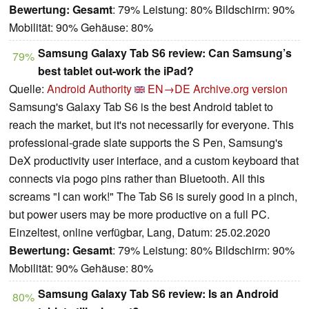
Bewertung:
Gesamt
: 79% Leistung: 80% Bildschirm: 90%
Mobilität: 90% Gehäuse: 80%
Samsung Galaxy Tab S6 review: Can Samsung’s
79%
best tablet out-work the iPad?
Quelle:
Android Authority
EN→DE
Archive.org version
Samsung's Galaxy Tab S6 is the best Android tablet to
reach the market, but it's not necessarily for everyone. This
professional-grade slate supports the S Pen, Samsung's
DeX productivity user interface, and a custom keyboard that
connects via pogo pins rather than Bluetooth. All this
screams "I can work!" The Tab S6 is surely good in a pinch,
but power users may be more productive on a full PC.
Einzeltest, online verfügbar, Lang, Datum: 25.02.2020
Bewertung:
Gesamt
: 79% Leistung: 80% Bildschirm: 90%
Mobilität: 90% Gehäuse: 80%
Samsung Galaxy Tab S6 review: Is an Android
80%