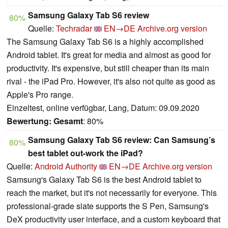
Samsung Galaxy Tab S6 review
80%
Quelle:
Techradar
EN→DE
Archive.org version
The Samsung Galaxy Tab S6 is a highly accomplished
Android tablet. It's great for media and almost as good for
productivity. It's expensive, but still cheaper than its main
rival - the iPad Pro. However, it's also not quite as good as
Apple's Pro range.
Einzeltest, online verfügbar, Lang, Datum: 09.09.2020
Bewertung:
Gesamt
: 80%
Samsung Galaxy Tab S6 review: Can Samsung’s
80%
best tablet out-work the iPad?
Quelle:
Android Authority
EN→DE
Archive.org version
Samsung's Galaxy Tab S6 is the best Android tablet to
reach the market, but it's not necessarily for everyone. This
professional-grade slate supports the S Pen, Samsung's
DeX productivity user interface, and a custom keyboard that