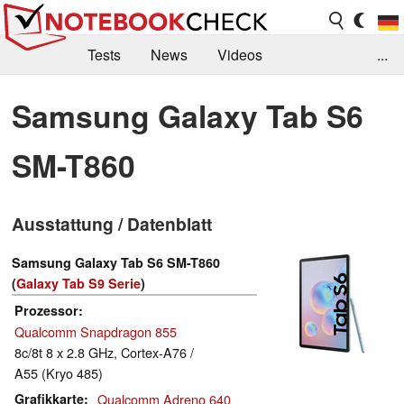
Tests
News
Videos
...
Benchmarks & Tech
Externe Tests
Samsung Galaxy Tab S6
Kaufberatung
Deals
Suche
Jobs
SM-T860
Forum
Ausstattung / Datenblatt
Samsung Galaxy Tab S6 SM-T860
(
Galaxy Tab S9 Serie
)
Prozessor
Qualcomm Snapdragon 855
8c/8t 8 x 2.8 GHz, Cortex-A76 /
A55 (Kryo 485)
Grafikkarte
Qualcomm Adreno 640