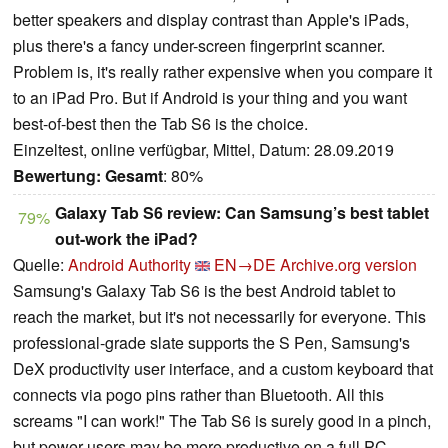
better speakers and display contrast than Apple's iPads,
plus there's a fancy under-screen fingerprint scanner.
Problem is, it's really rather expensive when you compare it
to an iPad Pro. But if Android is your thing and you want
best-of-best then the Tab S6 is the choice.
Einzeltest, online verfügbar, Mittel, Datum: 28.09.2019
Bewertung:
Gesamt
: 80%
Galaxy Tab S6 review: Can Samsung’s best tablet
79%
out-work the iPad?
Quelle:
Android Authority
EN→DE
Archive.org version
Samsung's Galaxy Tab S6 is the best Android tablet to
reach the market, but it's not necessarily for everyone. This
professional-grade slate supports the S Pen, Samsung's
DeX productivity user interface, and a custom keyboard that
connects via pogo pins rather than Bluetooth. All this
screams "I can work!" The Tab S6 is surely good in a pinch,
but power users may be more productive on a full PC.