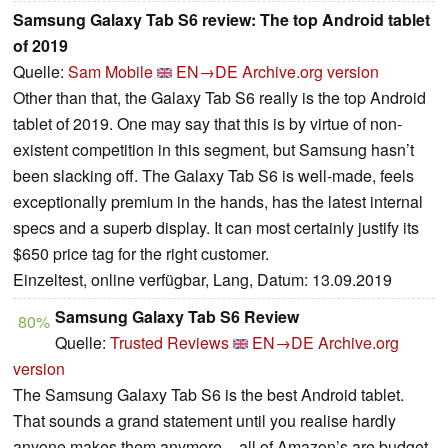
Samsung Galaxy Tab S6 review: The top Android tablet
of 2019
Quelle:
Sam Mobile
EN→DE
Archive.org version
Other than that, the Galaxy Tab S6 really is the top Android
tablet of 2019. One may say that this is by virtue of non-
existent competition in this segment, but Samsung hasn’t
been slacking off. The Galaxy Tab S6 is well-made, feels
exceptionally premium in the hands, has the latest internal
specs and a superb display. It can most certainly justify its
$650 price tag for the right customer.
Einzeltest, online verfügbar, Lang, Datum: 13.09.2019
Samsung Galaxy Tab S6 Review
80%
Quelle:
Trusted Reviews
EN→DE
Archive.org
version
The Samsung Galaxy Tab S6 is the best Android tablet.
That sounds a grand statement until you realise hardly
anyone makes them anymore – all of Amazon’s are budget