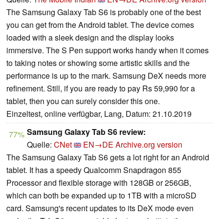
The Samsung Galaxy Tab S6 is probably one of the best
you can get from the Android tablet. The device comes
loaded with a sleek design and the display looks
immersive. The S Pen support works handy when it comes
to taking notes or showing some artistic skills and the
performance is up to the mark. Samsung DeX needs more
refinement. Still, if you are ready to pay Rs 59,990 for a
tablet, then you can surely consider this one.
Einzeltest, online verfügbar, Lang, Datum: 21.10.2019
Samsung Galaxy Tab S6 review:
77%
Quelle:
CNet
EN→DE
Archive.org version
The Samsung Galaxy Tab S6 gets a lot right for an Android
tablet. It has a speedy Qualcomm Snapdragon 855
Processor and flexible storage with 128GB or 256GB,
which can both be expanded up to 1TB with a microSD
card. Samsung's recent updates to its DeX mode even