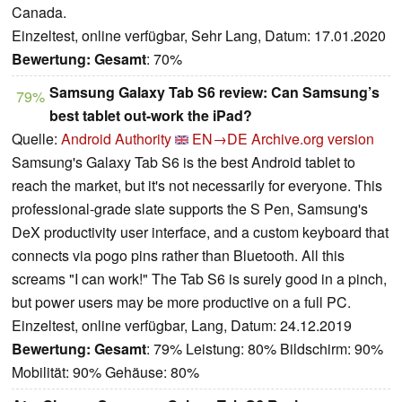
Canada.
Einzeltest, online verfügbar, Sehr Lang, Datum: 17.01.2020
Bewertung:
Gesamt
: 70%
Samsung Galaxy Tab S6 review: Can Samsung’s
79%
best tablet out-work the iPad?
Quelle:
Android Authority
EN→DE
Archive.org version
Samsung's Galaxy Tab S6 is the best Android tablet to
reach the market, but it's not necessarily for everyone. This
professional-grade slate supports the S Pen, Samsung's
DeX productivity user interface, and a custom keyboard that
connects via pogo pins rather than Bluetooth. All this
screams "I can work!" The Tab S6 is surely good in a pinch,
but power users may be more productive on a full PC.
Einzeltest, online verfügbar, Lang, Datum: 24.12.2019
Bewertung:
Gesamt
: 79% Leistung: 80% Bildschirm: 90%
Mobilität: 90% Gehäuse: 80%