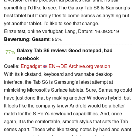
something I’d like to see. The Galaxy Tab S6 is Samsung’s
best tablet but it rarely tries to come across as anything but
yet another tablet. I’d like to see that change.
Einzeltest, online verfügbar, Lang, Datum: 16.09.2019
Bewertung:
Gesamt
: 85%
Galaxy Tab S6 review: Good notepad, bad
77%
notebook
Quelle:
Engadget
EN→DE
Archive.org version
With its kickstand, keyboard and wannabe desktop
interface, the Tab S6 is Samsung's latest attempt at
mimicking Microsoft's Surface tablets. Sure, Samsung could
have just done that by making another Windows hybrid, but
it feels like the company knew Android would be a better
match for the S Pen's newfound capabilities. And, once
again, it is the comfortable, smooth stylus that sets the Tab
series apart. Those who like taking notes by hand and want