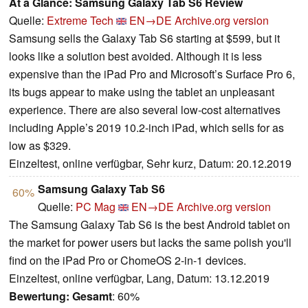
At a Glance: Samsung Galaxy Tab S6 Review
Quelle:
Extreme Tech
EN→DE
Archive.org version
Samsung sells the Galaxy Tab S6 starting at $599, but it
looks like a solution best avoided. Although it is less
expensive than the iPad Pro and Microsoft’s Surface Pro 6,
its bugs appear to make using the tablet an unpleasant
experience. There are also several low-cost alternatives
including Apple’s 2019 10.2-inch iPad, which sells for as
low as $329.
Einzeltest, online verfügbar, Sehr kurz, Datum: 20.12.2019
Samsung Galaxy Tab S6
60%
Quelle:
PC Mag
EN→DE
Archive.org version
The Samsung Galaxy Tab S6 is the best Android tablet on
the market for power users but lacks the same polish you'll
find on the iPad Pro or ChomeOS 2-in-1 devices.
Einzeltest, online verfügbar, Lang, Datum: 13.12.2019
Bewertung:
Gesamt
: 60%