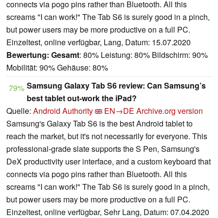
connects via pogo pins rather than Bluetooth. All this
screams "I can work!" The Tab S6 is surely good in a pinch,
but power users may be more productive on a full PC.
Einzeltest, online verfügbar, Lang, Datum: 15.07.2020
Bewertung:
Gesamt
: 80% Leistung: 80% Bildschirm: 90%
Mobilität: 90% Gehäuse: 80%
Samsung Galaxy Tab S6 review: Can Samsung’s
79%
best tablet out-work the iPad?
Quelle:
Android Authority
EN→DE
Archive.org version
Samsung's Galaxy Tab S6 is the best Android tablet to
reach the market, but it's not necessarily for everyone. This
professional-grade slate supports the S Pen, Samsung's
DeX productivity user interface, and a custom keyboard that
connects via pogo pins rather than Bluetooth. All this
screams "I can work!" The Tab S6 is surely good in a pinch,
but power users may be more productive on a full PC.
Einzeltest, online verfügbar, Sehr Lang, Datum: 07.04.2020