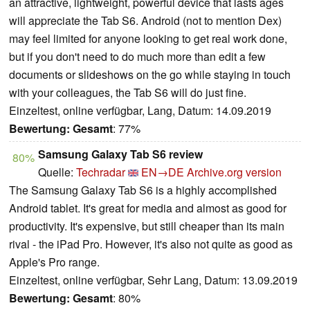
an attractive, lightweight, powerful device that lasts ages
will appreciate the Tab S6. Android (not to mention Dex)
may feel limited for anyone looking to get real work done,
but if you don't need to do much more than edit a few
documents or slideshows on the go while staying in touch
with your colleagues, the Tab S6 will do just fine.
Einzeltest, online verfügbar, Lang, Datum: 14.09.2019
Bewertung:
Gesamt
: 77%
Samsung Galaxy Tab S6 review
80%
Quelle:
Techradar
EN→DE
Archive.org version
The Samsung Galaxy Tab S6 is a highly accomplished
Android tablet. It's great for media and almost as good for
productivity. It's expensive, but still cheaper than its main
rival - the iPad Pro. However, it's also not quite as good as
Apple's Pro range.
Einzeltest, online verfügbar, Sehr Lang, Datum: 13.09.2019
Bewertung:
Gesamt
: 80%