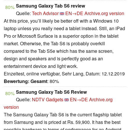
Samsung Galaxy Tab S6 review
80%
Quelle:
Tech Advisor
EN→DE
Archive.org version
At this price, you’ll likely be better off with a Windows 10
laptop unless you really need a tablet instead. Still, an iPad
Pro or Microsoft Surface is a superior option in the tablet
market. Otherwise, the Tab S6 is probably overkill
compared to the Tab S5e which has the same screen,
design and speakers and is perfectly good as an
entertainment device and light work.
Einzeltest, online verfügbar, Sehr Lang, Datum: 12.12.2019
Bewertung:
Gesamt
: 80%
Samsung Galaxy Tab S6 Review
80%
Quelle:
NDTV Gadgets
EN→DE
Archive.org
version
The Samsung Galaxy Tab S6 is the current flagship tablet
from Samsung and is priced at Rs. 59,900. It has the best
possible hardware in terms of performance for an Android