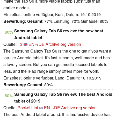
make the Tab S6 a more viable laptop substitute than
earlier models.
Einzeltest, online verfügbar, Kurz, Datum: 19.10.2019
Bewertung:
Gesamt
: 77% Leistung: 70% Gehäuse: 80%
Samsung Galaxy Tab S6 review: the new best
80%
Android tablet
Quelle:
T3
EN→DE
Archive.org version
The Samsung Galaxy Tab S6 is the one to get if you want a
top-tier Android tablet. It's fast, smooth, well-made and has
a lovely screen. But you can get media-focused tablets for
less, and the iPad range simply offers more for work.
Einzeltest, online verfügbar, Lang, Datum: 18.10.2019
Bewertung:
Gesamt
: 80%
Samsung Galaxy Tab S6 review: The best Android
80%
tablet of 2019
Quelle:
Pocket Lint
EN→DE
Archive.org version
The best Android tablet around, this impressive device has