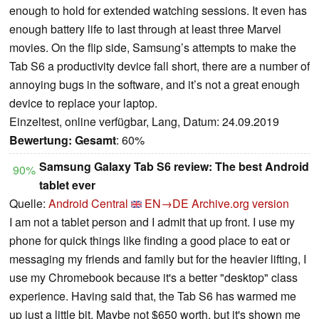
enough to hold for extended watching sessions. It even has
enough battery life to last through at least three Marvel
movies. On the flip side, Samsung’s attempts to make the
Tab S6 a productivity device fall short, there are a number of
annoying bugs in the software, and it’s not a great enough
device to replace your laptop.
Einzeltest, online verfügbar, Lang, Datum: 24.09.2019
Bewertung:
Gesamt
: 60%
Samsung Galaxy Tab S6 review: The best Android
90%
tablet ever
Quelle:
Android Central
EN→DE
Archive.org version
I am not a tablet person and I admit that up front. I use my
phone for quick things like finding a good place to eat or
messaging my friends and family but for the heavier lifting, I
use my Chromebook because it's a better "desktop" class
experience. Having said that, the Tab S6 has warmed me
up just a little bit. Maybe not $650 worth, but it's shown me