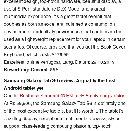
excellent design, top-notch hardware, beautiful display, a
useful S Pen, standalone DeX Mode, and a great
multimedia experience. It’s a great tablet overall that
doubles as both an excellent multimedia consumption
device and a productivity powerhouse that could even be
used as a lightweight replacement for your laptop in certain
scenarios. Of course, provided that you get the Book Cover
Keyboard, which costs $179.99.
Einzeltest, online verfügbar, Lang, Datum: 29.10.2019
Bewertung:
Gesamt
: 85%
Samsung Galaxy Tab S6 review: Arguably the best
Android tablet yet
Quelle:
Business Standard
EN→DE
Archive.org version
At Rs 59,900, the Samsung Galaxy Tab S6 is definitely one
of the most expensive tablets, but it is worth it. The tablet’s
dazzling display, exceptional multimedia prowess, stylus
support, class-leading computing platform, top-notch