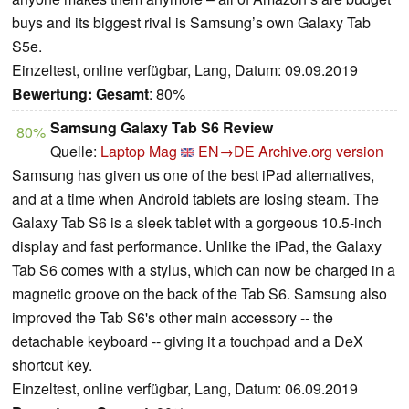
buys and its biggest rival is Samsung’s own Galaxy Tab
S5e.
Einzeltest, online verfügbar, Lang, Datum: 09.09.2019
Bewertung:
Gesamt
: 80%
Samsung Galaxy Tab S6 Review
80%
Quelle:
Laptop Mag
EN→DE
Archive.org version
Samsung has given us one of the best iPad alternatives,
and at a time when Android tablets are losing steam. The
Galaxy Tab S6 is a sleek tablet with a gorgeous 10.5-inch
display and fast performance. Unlike the iPad, the Galaxy
Tab S6 comes with a stylus, which can now be charged in a
magnetic groove on the back of the Tab S6. Samsung also
improved the Tab S6's other main accessory -- the
detachable keyboard -- giving it a touchpad and a DeX
shortcut key.
Einzeltest, online verfügbar, Lang, Datum: 06.09.2019