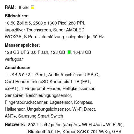
RAM
6 GB
Bildschirm
10.50 Zoll 8:5, 2560 x 1600 Pixel 288 PPI,
kapazitiver Touchscreen, Super AMOLED,
WQXGA, S Pen-Unterstützung, spiegelnd: ja, 60 Hz
Massenspeicher
128 GB UFS 3.0 Flash, 128 GB
, 104.3 GB
verfügbar
Anschlüsse
1 USB 3.0 / 3.1 Gen1, Audio Anschlüsse: USB-C,
Card Reader: microSD-Karten bis 1 TB (FAT,
exFAT), 1 Fingerprint Reader, Helligkeitssensor,
Sensoren: Beschleunigungssensor,
Fingerabdruckscanner, Lagesensor, Kompass,
Hallsensor, Umgebungslichtsensor, Wi-Fi Direct,
ANT+, Samsung Smart Switch
Netzwerk
802.11 a/b/g/n/ac (a/b/g/n = Wi-Fi 4/ac = Wi-Fi 5/),
Bluetooth 5.0 LE, Körper-SAR 0,701 W/Kg, GPS