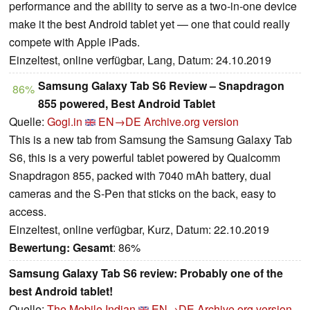
performance and the ability to serve as a two-in-one device
make it the best Android tablet yet — one that could really
compete with Apple iPads.
Einzeltest, online verfügbar, Lang, Datum: 24.10.2019
Samsung Galaxy Tab S6 Review – Snapdragon
86%
855 powered, Best Android Tablet
Quelle:
Gogi.in
EN→DE
Archive.org version
This is a new tab from Samsung the Samsung Galaxy Tab
S6, this is a very powerful tablet powered by Qualcomm
Snapdragon 855, packed with 7040 mAh battery, dual
cameras and the S-Pen that sticks on the back, easy to
access.
Einzeltest, online verfügbar, Kurz, Datum: 22.10.2019
Bewertung:
Gesamt
: 86%
Samsung Galaxy Tab S6 review: Probably one of the
best Android tablet!
Quelle:
The Mobile Indian
EN→DE
Archive.org version