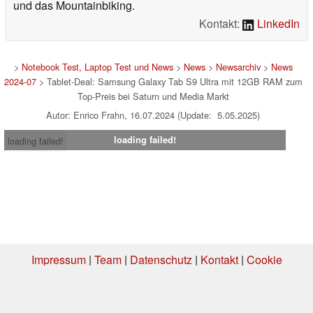
und das Mountainbiking.
Kontakt:
LinkedIn
>
Notebook Test, Laptop Test und News
>
News
>
Newsarchiv
>
News
2024-07
> Tablet-Deal: Samsung Galaxy Tab S9 Ultra mit 12GB RAM zum
Top-Preis bei Saturn und Media Markt
Autor: Enrico Frahn, 16.07.2024 (Update: 5.05.2025)
loading failed!
loading failed!
Impressum
|
Team
|
Datenschutz
|
Kontakt
|
Cookie
Einstellungen
| 09.08.2026 01:18
* Beim Kauf über einen Affiliate-Link kann Notebookcheck eine Vergütung
erhalten. Vielen Dank für Ihre Unterstützung!.