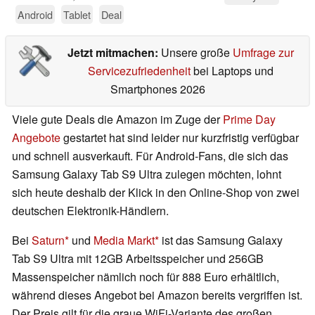
Android
Tablet
Deal
Jetzt mitmachen:
Unsere große
Umfrage zur
Servicezufriedenheit
bei Laptops und
Smartphones 2026
Viele gute Deals die Amazon im Zuge der
Prime Day
Angebote
gestartet hat sind leider nur kurzfristig verfügbar
und schnell ausverkauft. Für Android-Fans, die sich das
Samsung Galaxy Tab S9 Ultra zulegen möchten, lohnt
sich heute deshalb der Klick in den Online-Shop von zwei
deutschen Elektronik-Händlern.
Bei
Saturn
und
Media Markt
ist das Samsung Galaxy
Tab S9 Ultra mit 12GB Arbeitsspeicher und 256GB
Massenspeicher nämlich noch für 888 Euro erhältlich,
während dieses Angebot bei Amazon bereits vergriffen ist.
Der Preis gilt für die graue WiFi-Variante des großen