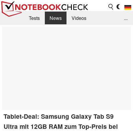
Tests
News
Videos
...
Benchmarks & Tech
Externe Tests
Kaufberatung
Deals
Suche
Jobs
Forum
Tablet-Deal: Samsung Galaxy Tab S9
Ultra mit 12GB RAM zum Top-Preis bei