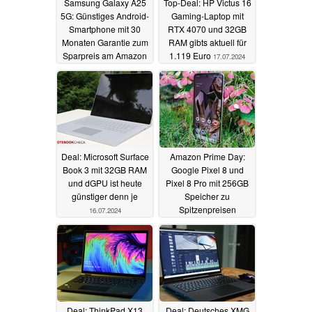
Samsung Galaxy A25
Top-Deal: HP Victus 16
5G: Günstiges Android-
Gaming-Laptop mit
Smartphone mit 30
RTX 4070 und 32GB
Monaten Garantie zum
RAM gibts aktuell für
Sparpreis am Amazon
1.119 Euro
17.07.2024
Prime Day
17.07.2024
Deal: Microsoft Surface
Amazon Prime Day:
Book 3 mit 32GB RAM
Google Pixel 8 und
und dGPU ist heute
Pixel 8 Pro mit 256GB
günstiger denn je
Speicher zu
Spitzenpreisen
16.07.2024
16.07.2024
Deal: ThinkPad X13
Deal: Deutsches XMG