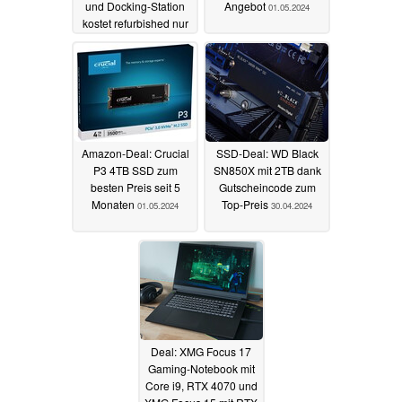
und Docking-Station
Angebot
01.05.2024
kostet refurbished nur
309 Euro
01.05.2024
Amazon-Deal: Crucial
SSD-Deal: WD Black
P3 4TB SSD zum
SN850X mit 2TB dank
besten Preis seit 5
Gutscheincode zum
Monaten
Top-Preis
01.05.2024
30.04.2024
Deal: XMG Focus 17
Gaming-Notebook mit
Core i9, RTX 4070 und