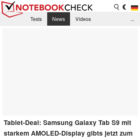
Tests
News
Videos
...
Benchmarks & Tech
Externe Tests
Kaufberatung
Deals
Suche
Jobs
Forum
Tablet-Deal: Samsung Galaxy Tab S9 mit
starkem AMOLED-Display gibts jetzt zum