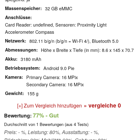
Massenspeicher
32 GB eMMC
Anschlüsse
Card Reader: undefined, Sensoren: Proximity Light
Accelerometer Compass
Netzwerk
802.11 b/g/n (b/g/n = Wi-Fi 4/), Bluetooth 5.0
Abmessungen
Höhe x Breite x Tiefe (in mm): 8.6 x 145 x 70.7
Akku
3180 mAh
Betriebssystem
Android 9.0 Pie
Kamera
Primary Camera: 16 MPix
Secondary Camera: 16 MPix
Gewicht
155 g
» vergleiche
0
[+] Zum Vergleich hinzufügen
77%
- Gut
Bewertung:
Durchschnitt von
1
Bewertungen (aus
4
Tests)
Preis: - %, Leistung: 80%, Ausstattung: - %,