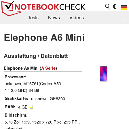
Tests
News
Videos
...
Benchmarks & Tech
Externe Tests
Elephone A6 Mini
Kaufberatung
Deals
Suche
Jobs
Ausstattung / Datenblatt
Forum
Elephone A6 Mini (
A Serie
)
Prozessor
unknown, MT6761(Cortex-A53
* 4 2,0 GHz) 64 Bit
Grafikkarte
unknown, GE8300
RAM
4 GB
Bildschirm
5.70 Zoll 19:9, 1520 x 720 Pixel 295 PPI,
spiegelnd: ja