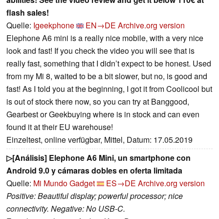
flash sales!
Quelle:
Igeekphone
EN→DE
Archive.org version
Elephone A6 mini is a really nice mobile, with a very nice
look and fast! If you check the video you will see that is
really fast, something that I didn’t expect to be honest. Used
from my Mi 8, waited to be a bit slower, but no, is good and
fast! As I told you at the beginning, I got it from Coolicool but
is out of stock there now, so you can try at Banggood,
Gearbest or Geekbuying where is in stock and can even
found it at their EU warehouse!
Einzeltest, online verfügbar, Mittel, Datum: 17.05.2019
▷[Análisis] Elephone A6 Mini, un smartphone con
Android 9.0 y cámaras dobles en oferta limitada
Quelle:
Mi Mundo Gadget
ES→DE
Archive.org version
Positive: Beautiful display; powerful processor; nice
connectivity. Negative: No USB-C.