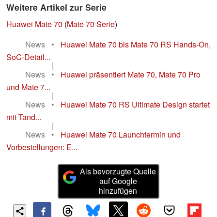
Weitere Artikel zur Serie
Huawei Mate 70
(
Mate 70 Serie
)
News
•
Huawei Mate 70 bis Mate 70 RS Hands-On,
SoC-Detail...
|
News
•
Huawei präsentiert Mate 70, Mate 70 Pro
und Mate 7...
|
News
•
Huawei Mate 70 RS Ultimate Design startet
mit Tand...
|
News
•
Huawei Mate 70 Launchtermin und
Vorbestellungen: E...
Als bevorzugte Quelle
auf Google
hinzufügen