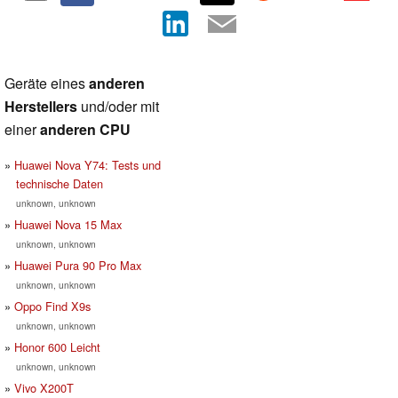
Geräte eines
anderen
Herstellers
und/oder mit
einer
anderen CPU
Huawei Nova Y74: Tests und
technische Daten
unknown, unknown
Huawei Nova 15 Max
unknown, unknown
Huawei Pura 90 Pro Max
unknown, unknown
Oppo Find X9s
unknown, unknown
Honor 600 Leicht
unknown, unknown
Vivo X200T