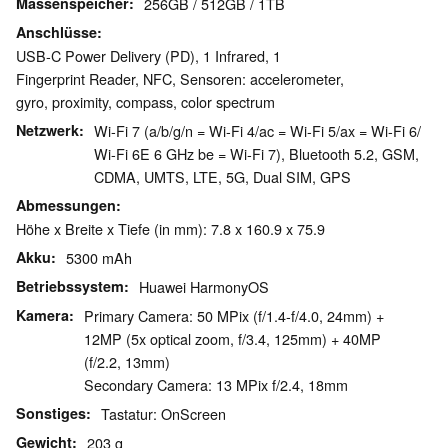
Massenspeicher
256GB / 512GB / 1TB
Anschlüsse
USB-C Power Delivery (PD), 1 Infrared, 1
Fingerprint Reader, NFC, Sensoren: accelerometer,
gyro, proximity, compass, color spectrum
Netzwerk
Wi-Fi 7 (a/b/g/n = Wi-Fi 4/ac = Wi-Fi 5/ax = Wi-Fi 6/
Wi-Fi 6E 6 GHz be = Wi-Fi 7), Bluetooth 5.2, GSM,
CDMA, UMTS, LTE, 5G, Dual SIM, GPS
Abmessungen
Höhe x Breite x Tiefe (in mm): 7.8 x 160.9 x 75.9
Akku
5300 mAh
Betriebssystem
Huawei HarmonyOS
Kamera
Primary Camera: 50 MPix (f/1.4-f/4.0, 24mm) +
12MP (5x optical zoom, f/3.4, 125mm) + 40MP
(f/2.2, 13mm)
Secondary Camera: 13 MPix f/2.4, 18mm
Sonstiges
Tastatur: OnScreen
Gewicht
203 g