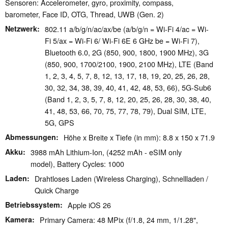
Sensoren: Accelerometer, gyro, proximity, compass,
barometer, Face ID, OTG, Thread, UWB (Gen. 2)
Netzwerk
802.11 a/​b/​g/​n/​ac/​ax/​be (a/b/g/n = Wi-Fi 4/ac = Wi-
Fi 5/ax = Wi-Fi 6/ Wi-Fi 6E 6 GHz be = Wi-Fi 7),
Bluetooth 6.0, 2G (850, 900, 1800, 1900 MHz), 3G
(850, 900, 1700/2100, 1900, 2100 MHz), LTE (Band
1, 2, 3, 4, 5, 7, 8, 12, 13, 17, 18, 19, 20, 25, 26, 28,
30, 32, 34, 38, 39, 40, 41, 42, 48, 53, 66), 5G-Sub6
(Band 1, 2, 3, 5, 7, 8, 12, 20, 25, 26, 28, 30, 38, 40,
41, 48, 53, 66, 70, 75, 77, 78, 79), Dual SIM, LTE,
5G, GPS
Abmessungen
Höhe x Breite x Tiefe (in mm): 8.8 x 150 x 71.9
Akku
3988 mAh Lithium-Ion, (4252 mAh - eSIM only
model), Battery Cycles: 1000
Laden
Drahtloses Laden (Wireless Charging), Schnellladen /
Quick Charge
Betriebssystem
Apple iOS 26
Kamera
Primary Camera: 48 MPix (f/1.8, 24 mm, 1/1.28",