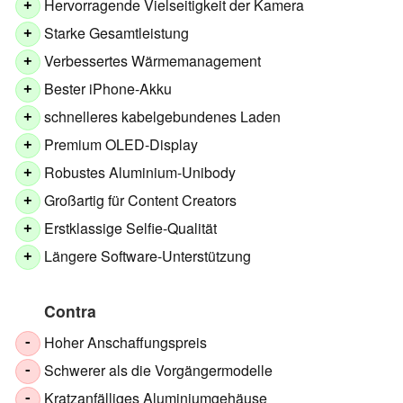
Hervorragende Vielseitigkeit der Kamera
+
Starke Gesamtleistung
+
Verbessertes Wärmemanagement
+
Bester iPhone-Akku
+
schnelleres kabelgebundenes Laden
+
Premium OLED-Display
+
Robustes Aluminium-Unibody
+
Großartig für Content Creators
+
Erstklassige Selfie-Qualität
+
Längere Software-Unterstützung
+
Contra
Hoher Anschaffungspreis
-
Schwerer als die Vorgängermodelle
-
Kratzanfälliges Aluminiumgehäuse
-