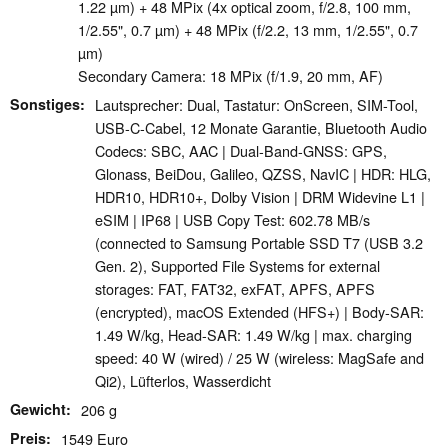
1.22 µm) + 48 MPix (4x optical zoom, f/2.8, 100 mm,
1/2.55", 0.7 µm) + 48 MPix (f/2.2, 13 mm, 1/2.55", 0.7
µm)
Secondary Camera: 18 MPix (f/1.9, 20 mm, AF)
Sonstiges
Lautsprecher: Dual, Tastatur: OnScreen, SIM-Tool,
USB-C-Cabel, 12 Monate Garantie, Bluetooth Audio
Codecs: SBC, AAC | Dual-Band-GNSS: GPS,
Glonass, BeiDou, Galileo, QZSS, NavIC | HDR: HLG,
HDR10, HDR10+, Dolby Vision | DRM Widevine L1 |
eSIM | IP68 | USB Copy Test: 602.78 MB/s
(connected to Samsung Portable SSD T7 (USB 3.2
Gen. 2), Supported File Systems for external
storages: FAT, FAT32, exFAT, APFS, APFS
(encrypted), macOS Extended (HFS+) | Body-SAR:
1.49 W/kg, Head-SAR: 1.49 W/kg | max. charging
speed: 40 W (wired) / 25 W (wireless: MagSafe and
Qi2), Lüfterlos, Wasserdicht
Gewicht
206 g
Preis
1549 Euro