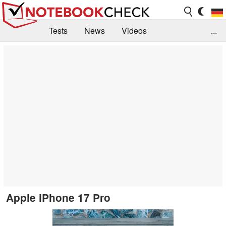
Tests
News
Videos
...
Benchmarks & Tech
Externe Tests
Kaufberatung
Deals
Suche
Jobs
Forum
Apple iPhone 17 Pro