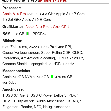
Apple iPhone 17 Pro (
iPhone 17 Serie
)
Prozessor
Apple A19 Pro
6c/6t, 2 x 4.3 GHz Apple A19 P-Core,
4 x 2.6 GHz Apple A19 E-Core
Grafikkarte
Apple A19 Pro 6-Core GPU
RAM
12 GB
, LPDDR5x
Bildschirm
6.30 Zoll 19.5:9, 2622 x 1206 Pixel 458 PPI,
Capacitive touchscreen, Super Retina XDR, OLED,
ProMotion, Anti-reflective coating, LTPO 1 - 120 Hz,
Ceramic Shield 2, spiegelnd: ja, HDR, 120 Hz
Massenspeicher
Apple 512GB NVMe, 512 GB
, 479.59 GB
verfügbar
Anschlüsse
1 USB 3.1 Gen2, USB-C Power Delivery (PD), 1
HDMI, 1 DisplayPort, Audio Anschlüsse: USB-C, 1
Fingerprint Reader, NFC, Helligkeitssensor,