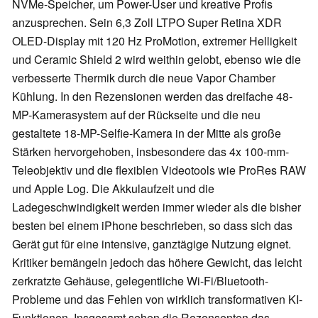
NVMe-Speicher, um Power-User und kreative Profis
anzusprechen. Sein 6,3 Zoll LTPO Super Retina XDR
OLED-Display mit 120 Hz ProMotion, extremer Helligkeit
und Ceramic Shield 2 wird weithin gelobt, ebenso wie die
verbesserte Thermik durch die neue Vapor Chamber
Kühlung. In den Rezensionen werden das dreifache 48-
MP-Kamerasystem auf der Rückseite und die neu
gestaltete 18-MP-Selfie-Kamera in der Mitte als große
Stärken hervorgehoben, insbesondere das 4x 100-mm-
Teleobjektiv und die flexiblen Videotools wie ProRes RAW
und Apple Log. Die Akkulaufzeit und die
Ladegeschwindigkeit werden immer wieder als die bisher
besten bei einem iPhone beschrieben, so dass sich das
Gerät gut für eine intensive, ganztägige Nutzung eignet.
Kritiker bemängeln jedoch das höhere Gewicht, das leicht
zerkratzte Gehäuse, gelegentliche Wi-Fi/Bluetooth-
Probleme und das Fehlen von wirklich transformativen KI-
Funktionen. Insgesamt sehen die Rezensenten das