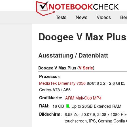
Tests
News
Videos
Be
Doogee V Max Plus
Ausstattung / Datenblatt
Doogee V Max Plus (
V Serie
)
Prozessor
MediaTek Dimensity 7050
8c/8t 8 x 2 - 2.6 GHz,
Cortex-A78 / A55
Grafikkarte
ARM Mali-G68 MP4
RAM
16 GB
, Up to 20GB Extended RAM
Bildschirm
6.58 Zoll 20.07:9, 2408 x 1080 Pix
touchscreen, IPS, Corning Gorilla 