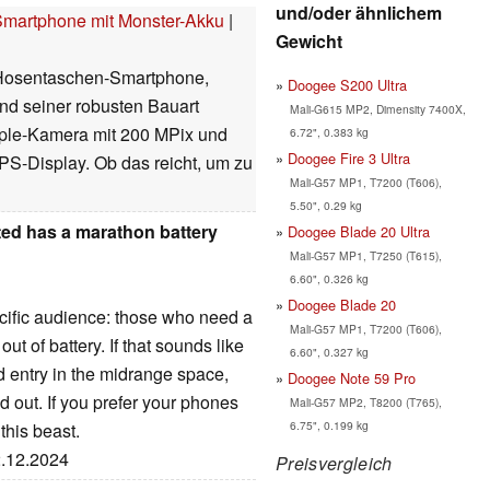
und/oder ähnlichem
Smartphone mit Monster-Akku
|
Gewicht
n Hosentaschen-Smartphone,
Doogee S200 Ultra
nd seiner robusten Bauart
Mali-G615 MP2, Dimensity 7400X,
riple-Kamera mit 200 MPix und
6.72", 0.383 kg
Doogee Fire 3 Ultra
IPS-Display. Ob das reicht, um zu
Mali-G57 MP1, T7200 (T606),
5.50", 0.29 kg
ted has a marathon battery
Doogee Blade 20 Ultra
Mali-G57 MP1, T7250 (T615),
6.60", 0.326 kg
Doogee Blade 20
cific audience: those who need a
Mali-G57 MP1, T7200 (T606),
ut of battery. If that sounds like
6.60", 0.327 kg
lid entry in the midrange space,
Doogee Note 59 Pro
nd out. If you prefer your phones
Mali-G57 MP2, T8200 (T765),
6.75", 0.199 kg
this beast.
2.12.2024
Preisvergleich