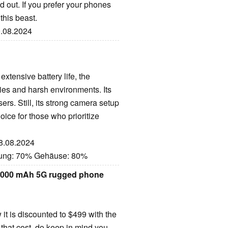
nd out. If you prefer your phones
this beast.
0.08.2024
xtensive battery life, the
ies and harsh environments. Its
s. Still, its strong camera setup
oice for those who prioritize
08.08.2024
stung: 70% Gehäuse: 80%
22,000 mAh 5G rugged phone
 it is discounted to $499 with the
at cost, do keep in mind you