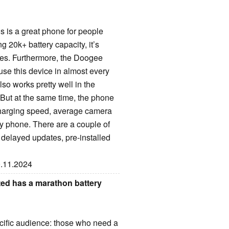
 is a great phone for people
g 20k+ battery capacity, it’s
ties. Furthermore, the Doogee
use this device in almost every
so works pretty well in the
 But at the same time, the phone
charging speed, average camera
avy phone. There are a couple of
e delayed updates, pre-installed
0.11.2024
ted has a marathon battery
cific audience: those who need a