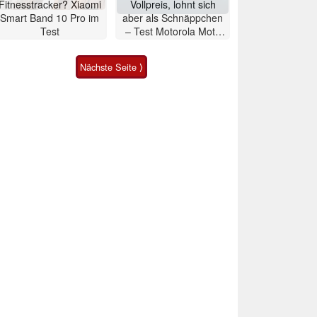
Fitnesstracker? Xiaomi
Vollpreis, lohnt sich
Smart Band 10 Pro im
aber als Schnäppchen
Test
– Test Motorola Moto
G47 Smartphone
Nächste Seite ⟩