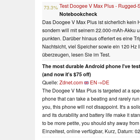
Test Doogee V Max Plus - Rugged-
73.3%
Notebookcheck
Das Doogee V Max Plus ist sicherlich kei
sondern will mit seinem 22.000-mAh-Akku u
punkten. Darüber hinaus offeriert es eine T
Nachtsicht, viel Speicher sowie ein 120 Hz 
überzeugen, lesen Sie im Test.
The most durable Android phone I've tes
(and now it's $75 off)
Quelle:
Zdnet.com
EN→DE
The Doogee V Max Plus is targeted at a spe
phone that can take a beating and rarely run o
you, this phone will not disappoint. It's a so
and its durability and battery life make it sta
to be more petite, you should shy away from 
Einzeltest, online verfügbar, Kurz, Datum: 0