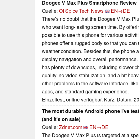
Doogee V Max Plus Smartphone Review
Quelle:
OI Spice Tech News
EN→DE
There’s no doubt that the Doogee V Max Plus
who want long-lasting screen time. By offerin
possible to use this phone for various activi
phones offer a rugged body so that you can 
weather condition. Besides this, the phone al
display navigation and overall performance.
has plenty of downsides, including slower 
quality, no video stabilization, and a bit he
other problems in the software interface, lik
apps, and standard gaming experience.
Einzeltest, online verfügbar, Kurz, Datum: 2
The most durable Android phone I've tes
(and it's on sale)
Quelle:
Zdnet.com
EN→DE
The Doogee V Max Plus is targeted at a spe