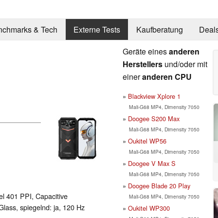
nchmarks & Tech
Externe Tests
Kaufberatung
Deal
Geräte eines
anderen
Herstellers
und/oder mit
einer
anderen CPU
Blackview Xplore 1
Mali-G68 MP4, Dimensity 7050
Doogee S200 Max
Mali-G68 MP4, Dimensity 7050
Oukitel WP56
Mali-G68 MP4, Dimensity 7050
Doogee V Max S
Mali-G68 MP4, Dimensity 7050
Doogee Blade 20 Play
el 401 PPI, Capacitive
Mali-G68 MP4, Dimensity 7050
Glass, spiegelnd: ja, 120 Hz
Oukitel WP300