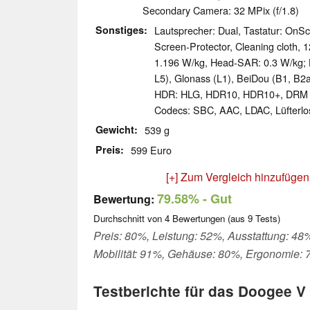
Secondary Camera: 32 MPix (f/1.8)
Sonstiges
Lautsprecher: Dual, Tastatur: On
Screen-Protector, Cleaning cloth,
1.196 W/kg, Head-SAR: 0.3 W/kg;
L5), Glonass (L1), BeiDou (B1, B2a
HDR: HLG, HDR10, HDR10+, DRM W
Codecs: SBC, AAC, LDAC, Lüfterlo
Gewicht
539 g
Preis
599 Euro
[+] Zum Vergleich hinzufügen
79.58%
- Gut
Bewertung:
Durchschnitt von
4
Bewertungen (aus
9
Tests)
Preis: 80%, Leistung: 52%, Ausstattung: 48
Mobilität: 91%, Gehäuse: 80%, Ergonomie:
Testberichte für das Doogee V