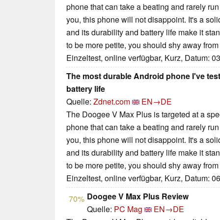
phone that can take a beating and rarely run o
you, this phone will not disappoint. It's a so
and its durability and battery life make it sta
to be more petite, you should shy away from 
Einzeltest, online verfügbar, Kurz, Datum: 0
The most durable Android phone I've tes
battery life
Quelle:
Zdnet.com
EN→DE
The Doogee V Max Plus is targeted at a spe
phone that can take a beating and rarely run o
you, this phone will not disappoint. It's a so
and its durability and battery life make it sta
to be more petite, you should shy away from 
Einzeltest, online verfügbar, Kurz, Datum: 0
Doogee V Max Plus Review
70%
Quelle:
PC Mag
EN→DE