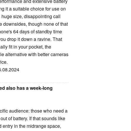
rformance and extensive battery
ng it a suitable choice for use on
ts huge size, disappointing call
are downsides, though none of that
phone's 64 days of standby time
ou drop it down a ravine. That
lly fit in your pocket, the
 alternative with better cameras
ice.
15.08.2024
ed also has a week-long
cific audience: those who need a
ut of battery. If that sounds like
lid entry in the midrange space,