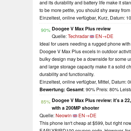
and its durability and battery life make it sta
to be more petite, you should shy away from 
Einzeltest, online verfügbar, Kurz, Datum: 1
Doogee V Max Plus review
90%
Quelle:
Techradar
EN→DE
Ideal for users needing a rugged phone with e
Doogee V Max Plus excels in outdoor activit
bulky design may be a downside for some user
and large storage capacity make it a solid ch
durability and functionality.
Einzeltest, online verfügbar, Mittel, Datum: 
Bewertung:
Gesamt
: 90% Preis: 80% Lei
Doogee V Max Plus review: it's a 
85%
with a 200MP shooter
Quelle:
Neowin
EN→DE
This phone isn't cheap at $599, but right now
EARLYBIRD100 coupon code. However, for th