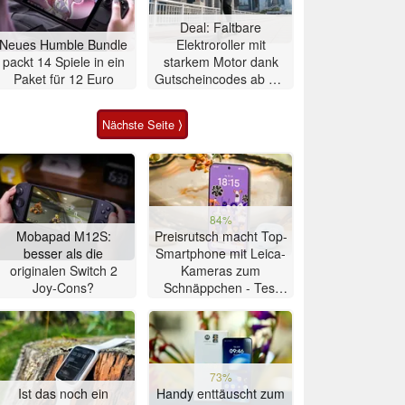
Deal: Faltbare
Neues Humble Bundle
Elektroroller mit
packt 14 Spiele in ein
starkem Motor dank
Paket für 12 Euro
Gutscheincodes ab nur
284 Euro
Nächste Seite ⟩
84%
Mobapad M12S:
Preisrutsch macht Top-
besser als die
Smartphone mit Leica-
originalen Switch 2
Kameras zum
Joy-Cons?
Schnäppchen - Test
Xiaomi 17T
73%
Ist das noch ein
Handy enttäuscht zum