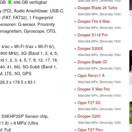
Mali-G68 MP4, Dimensity 7050
2 GB
, 496 GB verfügbar
Doogee Blade 20 Turbo
y (PD), Audio Anschlüsse: USB-C,
Mali-G68 MP4, Dimensity 7050
(FAT, FAT32), 1 Fingerprint
Doogee Fire 6 Max
Sensoren: G-sensor, Proximity
Mali-G68 MP4, Dimensity 7050
omagnetism, Gyroscope, OTG,
Doogee S118 Pro
Mali-G68 MP4, Dimensity 7050
 4/ac = Wi-Fi 5/ax = Wi-Fi 6/),
Doogee S200X
1900 MHz), 3G (Band 1, 2, 4, 5,
Mali-G68 MP4, Dimensity 7050
1, 2, 3, 4, 5, 7, 8, 12, 17, 18,
Doogee Blade GT
, 40, 41, 66), 5G-Sub6 (Band 1,
Mali-G68 MP4, Dimensity 7050
SIM, LTE, 5G, GPS
Oppo Reno11 A
 26.3 x 178.5 x 83.1
Mali-G68 MP4, Dimensity 7050
Doogee V Max Pro
Mali-G68 MP4, Dimensity 7050
Oppo F27 5G
Mali-G68 MP4, Dimensity 7050
g S5KHP3SP Sensor chip,
Doogee S200
f/1.8) + 8 MPix (Ultra
Mali-G68 MP4, Dimensity 7050
: Full
Oppo F27 Pro+