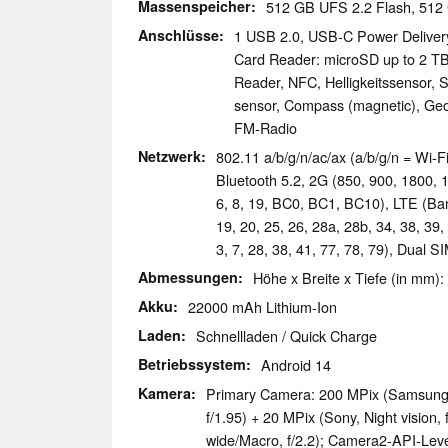
Massenspeicher
512 GB UFS 2.2 Flash, 51
Anschlüsse
1 USB 2.0, USB-C Power Deliver
Card Reader: microSD up to 2 TB 
Reader, NFC, Helligkeitssensor, 
sensor, Compass (magnetic), Ge
FM-Radio
Netzwerk
802.11 a/b/g/n/ac/ax (a/b/g/n = Wi-Fi
Bluetooth 5.2, 2G (850, 900, 1800, 
6, 8, 19, BC0, BC1, BC10), LTE (Band 
19, 20, 25, 26, 28a, 28b, 34, 38, 39
3, 7, 28, 38, 41, 77, 78, 79), Dual 
Abmessungen
Höhe x Breite x Tiefe (in mm):
Akku
22000 mAh Lithium-Ion
Laden
Schnellladen / Quick Charge
Betriebssystem
Android 14
Kamera
Primary Camera: 200 MPix (Samsun
f/1.95) + 20 MPix (Sony, Night vision, 
wide/Macro, f/2.2); Camera2-API-Level