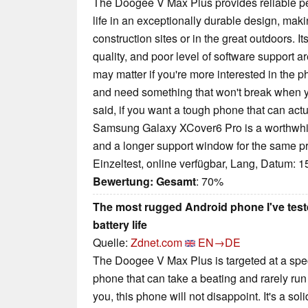
The Doogee V Max Plus provides reliable pe
life in an exceptionally durable design, maki
construction sites or in the great outdoors. I
quality, and poor level of software support 
may matter if you're more interested in the 
and need something that won't break when y
said, if you want a tough phone that can actua
Samsung Galaxy XCover6 Pro is a worthwhile
and a longer support window for the same pr
Einzeltest, online verfügbar, Lang, Datum: 
Bewertung:
Gesamt
: 70%
The most rugged Android phone I've test
battery life
Quelle:
Zdnet.com
EN→DE
The Doogee V Max Plus is targeted at a spe
phone that can take a beating and rarely run o
you, this phone will not disappoint. It's a so