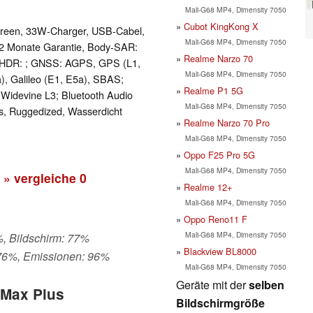
Mali-G68 MP4, Dimensity 7050
Cubot KingKong X
Screen, 33W-Charger, USB-Cabel,
Mali-G68 MP4, Dimensity 7050
 12 Monate Garantie, Body-SAR:
Realme Narzo 70
 HDR: ; GNSS: AGPS, GPS (L1,
Mali-G68 MP4, Dimensity 7050
), Galileo (E1, E5a), SBAS;
Realme P1 5G
idevine L3; Bluetooth Audio
Mali-G68 MP4, Dimensity 7050
s, Ruggedized, Wasserdicht
Realme Narzo 70 Pro
Mali-G68 MP4, Dimensity 7050
Oppo F25 Pro 5G
Mali-G68 MP4, Dimensity 7050
» vergleiche
0
Realme 12+
Mali-G68 MP4, Dimensity 7050
Oppo Reno11 F
Mali-G68 MP4, Dimensity 7050
%, Bildschirm: 77%
Blackview BL8000
 76%, Emissionen: 96%
Mali-G68 MP4, Dimensity 7050
Geräte mit der
selben
 Max Plus
Bildschirmgröße