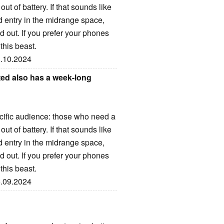
ut of battery. If that sounds like
lid entry in the midrange space,
nd out. If you prefer your phones
this beast.
3.10.2024
ted also has a week-long
cific audience: those who need a
ut of battery. If that sounds like
lid entry in the midrange space,
nd out. If you prefer your phones
this beast.
6.09.2024