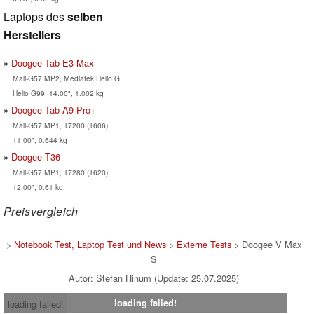
Laptops des
selben
Herstellers
Doogee Tab E3 Max
Mali-G57 MP2, Mediatek Helio G
Helio G99, 14.00", 1.002 kg
Doogee Tab A9 Pro+
Mali-G57 MP1, T7200 (T606),
11.00", 0.644 kg
Doogee T36
Mali-G57 MP1, T7280 (T620),
12.00", 0.61 kg
Preisvergleich
>
Notebook Test, Laptop Test und News
>
Externe Tests
> Doogee V Max
S
Autor: Stefan Hinum (Update: 25.07.2025)
loading failed!
loading failed!