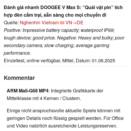
Đánh giá nhanh DOOGEE V Max S: “Quái vật pin” tích
hợp đèn cắm trại, sẵn sàng cho mọi chuyến đi
Quelle:
Nghenhin Vietnam
VN→DE
Positive: Impressive battery capacity; waterproof IP69;
tough device; good price. Negative: Heavy and bulky; poor
secondary camera; slow charging; average gaming
performance.
Einzeltest, online verfügbar, Mittel, Datum: 01.06.2025
Kommentar
ARM Mali-G68 MP4
: Integrierte Grafikkarte der
Mittelklasse mit 4 Kernen / Clustern.
Einige nicht anspruchsvolle aktuelle Spiele können mit
geringen Details noch flüssig gespielt werden. Für Office
und Video natürlich ausreichende Leistungsreserven.