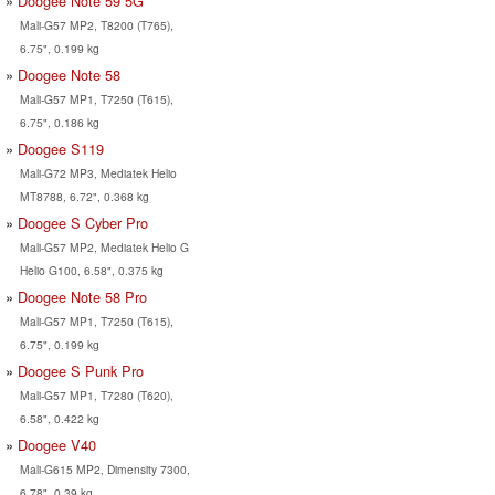
Doogee Note 59 5G
Mali-G57 MP2, T8200 (T765),
6.75", 0.199 kg
Doogee Note 58
Mali-G57 MP1, T7250 (T615),
6.75", 0.186 kg
Doogee S119
Mali-G72 MP3, Mediatek Helio
MT8788, 6.72", 0.368 kg
Doogee S Cyber Pro
Mali-G57 MP2, Mediatek Helio G
Helio G100, 6.58", 0.375 kg
Doogee Note 58 Pro
Mali-G57 MP1, T7250 (T615),
6.75", 0.199 kg
Doogee S Punk Pro
Mali-G57 MP1, T7280 (T620),
6.58", 0.422 kg
Doogee V40
Mali-G615 MP2, Dimensity 7300,
6.78", 0.39 kg