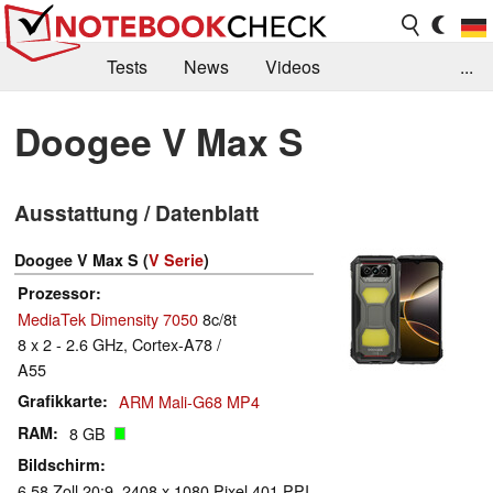
Tests
News
Videos
...
Benchmarks & Tech
Externe Tests
Doogee V Max S
Kaufberatung
Deals
Suche
Jobs
Ausstattung / Datenblatt
Forum
Doogee V Max S (
V Serie
)
Prozessor
MediaTek Dimensity 7050
8c/8t
8 x 2 - 2.6 GHz, Cortex-A78 /
A55
Grafikkarte
ARM Mali-G68 MP4
RAM
8 GB
Bildschirm
6.58 Zoll 20:9, 2408 x 1080 Pixel 401 PPI,