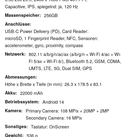
Capacitive, IPS, spiegelnd: ja, 120 Hz
Massenspeicher
256GB
Anschlüsse
USB-C Power Delivery (PD), Card Reader:
microSD, 1 Fingerprint Reader, NFC, Sensoren:
accelerometer, gyro, proximity, compass
Netzwerk
802.11 a/b/g/n/ac/ax (a/b/g/n = Wi-Fi 4/ac = Wi-
Fi 5/ax = Wi-Fi 6/), Bluetooth 5.2, GSM, CDMA,
UMTS, LTE, 5G, Dual SIM, GPS
Abmessungen
Höhe x Breite x Tiefe (in mm): 26.3 x 178.5 x 83.1
Akku
22000 mAh
Betriebssystem
Android 14
Kamera
Primary Camera: 108 MPix + 20MP + 2MP
Secondary Camera: 16 MPix
Sonstiges
Tastatur: OnScreen
Gewicht
536 g