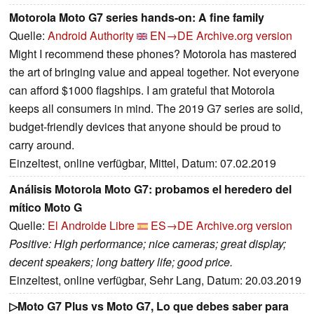
Motorola Moto G7 series hands-on: A fine family
Quelle:
Android Authority
EN→DE
Archive.org version
Might I recommend these phones? Motorola has mastered
the art of bringing value and appeal together. Not everyone
can afford $1000 flagships. I am grateful that Motorola
keeps all consumers in mind. The 2019 G7 series are solid,
budget-friendly devices that anyone should be proud to
carry around.
Einzeltest, online verfügbar, Mittel, Datum: 07.02.2019
Análisis Motorola Moto G7: probamos el heredero del
mítico Moto G
Quelle:
El Androide Libre
ES→DE
Archive.org version
Positive: High performance; nice cameras; great display;
decent speakers; long battery life; good price.
Einzeltest, online verfügbar, Sehr Lang, Datum: 20.03.2019
▷Moto G7 Plus vs Moto G7, Lo que debes saber para