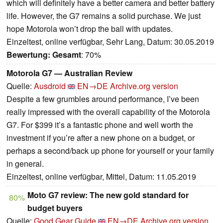
which will definitely have a better camera and better battery
life. However, the G7 remains a solid purchase. We just
hope Motorola won’t drop the ball with updates.
Einzeltest, online verfügbar, Sehr Lang, Datum: 30.05.2019
Bewertung:
Gesamt
: 70%
Motorola G7 — Australian Review
Quelle:
Ausdroid
EN→DE
Archive.org version
Despite a few grumbles around performance, I’ve been
really impressed with the overall capability of the Motorola
G7. For $399 it’s a fantastic phone and well worth the
investment if you’re after a new phone on a budget, or
perhaps a second/back up phone for yourself or your family
in general.
Einzeltest, online verfügbar, Mittel, Datum: 11.05.2019
Moto G7 review: The new gold standard for
80%
budget buyers
Quelle:
Good Gear Guide
EN→DE
Archive.org version