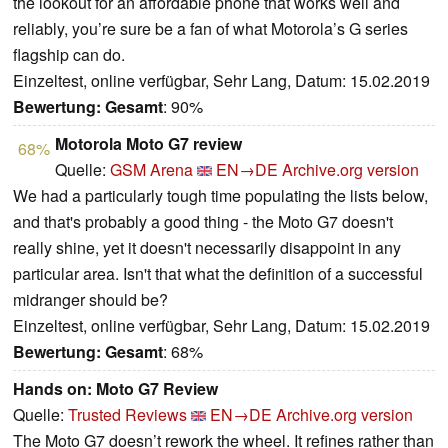
the lookout for an affordable phone that works well and
reliably, you’re sure be a fan of what Motorola’s G series
flagship can do.
Einzeltest, online verfügbar, Sehr Lang, Datum: 15.02.2019
Bewertung:
Gesamt
: 90%
Motorola Moto G7 review
68%
Quelle:
GSM Arena
EN→DE
Archive.org version
We had a particularly tough time populating the lists below,
and that's probably a good thing - the Moto G7 doesn't
really shine, yet it doesn't necessarily disappoint in any
particular area. Isn't that what the definition of a successful
midranger should be?
Einzeltest, online verfügbar, Sehr Lang, Datum: 15.02.2019
Bewertung:
Gesamt
: 68%
Hands on: Moto G7 Review
Quelle:
Trusted Reviews
EN→DE
Archive.org version
The Moto G7 doesn’t rework the wheel. It refines rather than