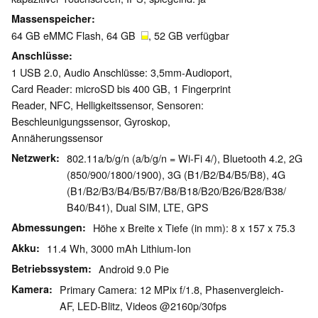
Massenspeicher
64 GB eMMC Flash, 64 GB
, 52 GB verfügbar
Anschlüsse
1 USB 2.0, Audio Anschlüsse: 3,5mm-Audioport,
Card Reader: microSD bis 400 GB, 1 Fingerprint
Reader, NFC, Helligkeitssensor, Sensoren:
Beschleunigungssensor, Gyroskop,
Annäherungssensor
Netzwerk
802.11a/b/g/n (a/b/g/n = Wi-Fi 4/), Bluetooth 4.2, 2G
(850/​900/​1800/​1900), 3G (B1/​B2/​B4/​B5/​B8), 4G
(B1/​B2/​B3/​B4/​B5/​B7/​B8/​B18/​B20/​B26/​B28/​B38/​
B40/​B41), Dual SIM, LTE, GPS
Abmessungen
Höhe x Breite x Tiefe (in mm): 8 x 157 x 75.3
Akku
11.4 Wh, 3000 mAh Lithium-Ion
Betriebssystem
Android 9.0 Pie
Kamera
Primary Camera: 12 MPix f/​1.8, Phasenvergleich-
AF, LED-Blitz, Videos @2160p/​30fps