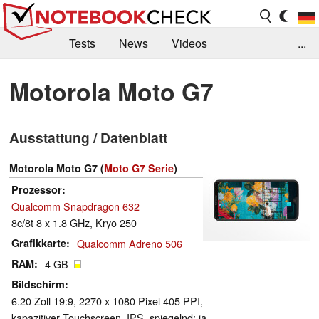
Tests
News
Videos
...
Benchmarks & Tech
Externe Tests
Motorola Moto G7
Kaufberatung
Deals
Suche
Jobs
Ausstattung / Datenblatt
Forum
Motorola Moto G7 (
Moto G7 Serie
)
Prozessor
Qualcomm Snapdragon 632
8c/8t 8 x 1.8 GHz, Kryo 250
Grafikkarte
Qualcomm Adreno 506
RAM
4 GB
Bildschirm
6.20 Zoll 19:9, 2270 x 1080 Pixel 405 PPI,
kapazitiver Touchscreen, IPS, spiegelnd: ja