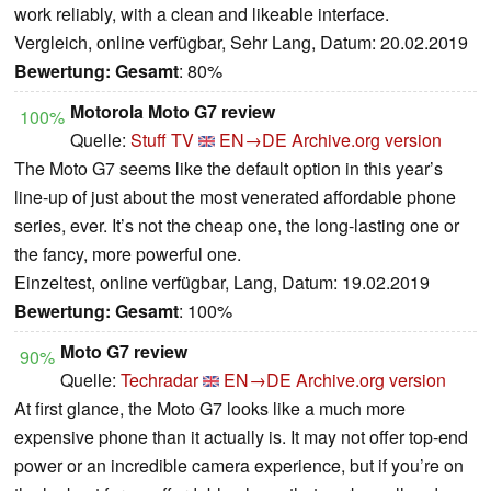
work reliably, with a clean and likeable interface.
Vergleich, online verfügbar, Sehr Lang, Datum: 20.02.2019
Bewertung:
Gesamt
: 80%
Motorola Moto G7 review
100%
Quelle:
Stuff TV
EN→DE
Archive.org version
The Moto G7 seems like the default option in this year’s
line-up of just about the most venerated affordable phone
series, ever. It’s not the cheap one, the long-lasting one or
the fancy, more powerful one.
Einzeltest, online verfügbar, Lang, Datum: 19.02.2019
Bewertung:
Gesamt
: 100%
Moto G7 review
90%
Quelle:
Techradar
EN→DE
Archive.org version
At first glance, the Moto G7 looks like a much more
expensive phone than it actually is. It may not offer top-end
power or an incredible camera experience, but if you’re on