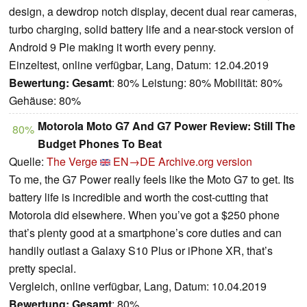
design, a dewdrop notch display, decent dual rear cameras,
turbo charging, solid battery life and a near-stock version of
Android 9 Pie making it worth every penny.
Einzeltest, online verfügbar, Lang, Datum: 12.04.2019
Bewertung:
Gesamt
: 80% Leistung: 80% Mobilität: 80%
Gehäuse: 80%
Motorola Moto G7 And G7 Power Review: Still The
80%
Budget Phones To Beat
Quelle:
The Verge
EN→DE
Archive.org version
To me, the G7 Power really feels like the Moto G7 to get. Its
battery life is incredible and worth the cost-cutting that
Motorola did elsewhere. When you’ve got a $250 phone
that’s plenty good at a smartphone’s core duties and can
handily outlast a Galaxy S10 Plus or iPhone XR, that’s
pretty special.
Vergleich, online verfügbar, Lang, Datum: 10.04.2019
Bewertung:
Gesamt
: 80%