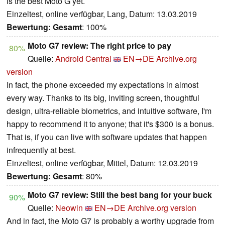
is the best Moto G yet.
Einzeltest, online verfügbar, Lang, Datum: 13.03.2019
Bewertung:
Gesamt
: 100%
Moto G7 review: The right price to pay
80%
Quelle:
Android Central
EN→DE
Archive.org
version
In fact, the phone exceeded my expectations in almost
every way. Thanks to its big, inviting screen, thoughtful
design, ultra-reliable biometrics, and intuitive software, I'm
happy to recommend it to anyone; that it's $300 is a bonus.
That is, if you can live with software updates that happen
infrequently at best.
Einzeltest, online verfügbar, Mittel, Datum: 12.03.2019
Bewertung:
Gesamt
: 80%
Moto G7 review: Still the best bang for your buck
90%
Quelle:
Neowin
EN→DE
Archive.org version
And in fact, the Moto G7 is probably a worthy upgrade from