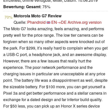
Einzeltest, online verfügbar, Mittel, Datum: 10.06.2019
Bewertung:
Gesamt
: 75%
Motorola Moto G7 Review
70%
Quelle:
Phandroid
EN→DE
Archive.org version
The Moto G7 looks amazing, feels amazing, and performs
pretty well for the price range. The low tier camera can be
forgiven when so many other aspects were knocked out of
the park. For $299, it’s really hard to complain when you get
a USB-C port, a headphone jack, and an awesome display.
However, there are a few issues that really hurt the
experience. The poor network performance and the
charging issues in particular are unacceptable at any price
point. The battery life was a disappointment as well, despite
the sizeable battery. For $100 more, you can get yourself a
Pixel 3a and get better performance and a stellar camera in
exchange for a dated design and far inferior build quality.
For $50 less, you can pick up an Honor X series device