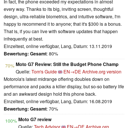
In fact, the phone exceeded my expectations in almost
every way. Thanks to its big, inviting screen, thoughtful
design, ultra-reliable biometrics, and intuitive software, I'm
happy to recommend it to anyone; that it's $300 is a bonus.
That is, if you can live with software updates that happen
infrequently at best.
Einzeltest, online verfügbar, Lang, Datum: 13.11.2019
Bewertung:
Gesamt
: 80%
Moto G7 Review: Still the Budget Phone Champ
70%
Quelle:
Tom's Guide
EN→DE
Archive.org version
Motorola's latest midrange offering doubles down on
performance and packs a killer display, but so-so battery life
and an awkward design hold this phone back.
Einzeltest, online verfügbar, Lang, Datum: 16.08.2019
Bewertung:
Gesamt
: 70%
Moto G7 review
100%
Quelle:
Tech Advisor
EN→DE
Archive.org