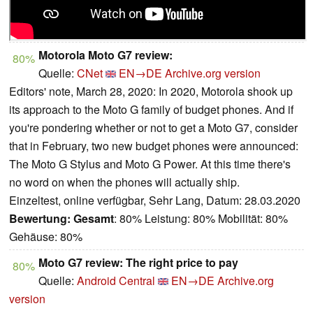
Motorola Moto G7 review:
80%
Quelle:
CNet
EN→DE
Archive.org version
Editors' note, March 28, 2020: In 2020, Motorola shook up
its approach to the Moto G family of budget phones. And if
you're pondering whether or not to get a Moto G7, consider
that in February, two new budget phones were announced:
The Moto G Stylus and Moto G Power. At this time there's
no word on when the phones will actually ship.
Einzeltest, online verfügbar, Sehr Lang, Datum: 28.03.2020
Bewertung:
Gesamt
: 80% Leistung: 80% Mobilität: 80%
Gehäuse: 80%
Moto G7 review: The right price to pay
80%
Quelle:
Android Central
EN→DE
Archive.org
version