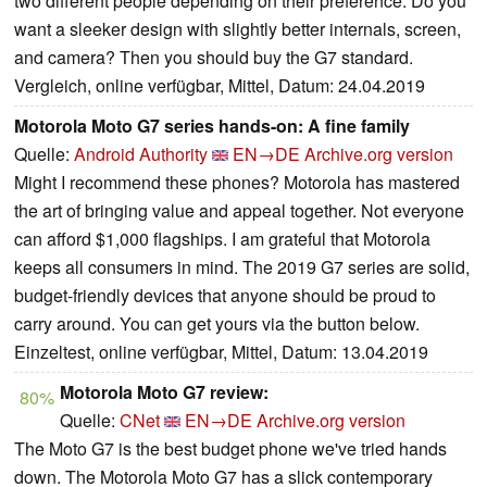
two different people depending on their preference. Do you
want a sleeker design with slightly better internals, screen,
and camera? Then you should buy the G7 standard.
Vergleich, online verfügbar, Mittel, Datum: 24.04.2019
Motorola Moto G7 series hands-on: A fine family
Quelle:
Android Authority
EN→DE
Archive.org version
Might I recommend these phones? Motorola has mastered
the art of bringing value and appeal together. Not everyone
can afford $1,000 flagships. I am grateful that Motorola
keeps all consumers in mind. The 2019 G7 series are solid,
budget-friendly devices that anyone should be proud to
carry around. You can get yours via the button below.
Einzeltest, online verfügbar, Mittel, Datum: 13.04.2019
Motorola Moto G7 review:
80%
Quelle:
CNet
EN→DE
Archive.org version
The Moto G7 is the best budget phone we've tried hands
down. The Motorola Moto G7 has a slick contemporary