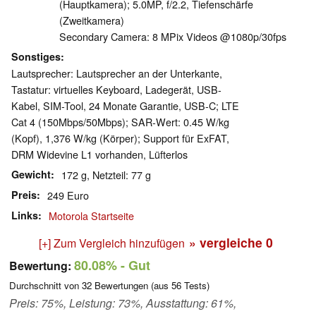
(Hauptkamera); 5.0MP, f/​2.2, Tiefenschärfe
(Zweitkamera)
Secondary Camera: 8 MPix Videos @1080p/​30fps
Sonstiges
Lautsprecher: Lautsprecher an der Unterkante,
Tastatur: virtuelles Keyboard, Ladegerät, USB-
Kabel, SIM-Tool, 24 Monate Garantie, USB-C; LTE
Cat 4 (150Mbps/​50Mbps); SAR-Wert: 0.45 W/kg
(Kopf), 1,376 W/kg (Körper); Support für ExFAT,
DRM Widevine L1 vorhanden, Lüfterlos
Gewicht
172 g, Netzteil: 77 g
Preis
249 Euro
Links
Motorola Startseite
» vergleiche
0
[+] Zum Vergleich hinzufügen
80.08%
- Gut
Bewertung:
Durchschnitt von
32
Bewertungen (aus
56
Tests)
Preis: 75%, Leistung: 73%, Ausstattung: 61%,