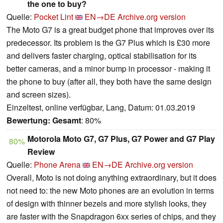
the one to buy?
Quelle:
Pocket Lint
EN→DE
Archive.org version
The Moto G7 is a great budget phone that improves over its
predecessor. Its problem is the G7 Plus which is £30 more
and delivers faster charging, optical stabilisation for its
better cameras, and a minor bump in processor - making it
the phone to buy (after all, they both have the same design
and screen sizes).
Einzeltest, online verfügbar, Lang, Datum: 01.03.2019
Bewertung:
Gesamt
: 80%
Motorola Moto G7, G7 Plus, G7 Power and G7 Play
80%
Review
Quelle:
Phone Arena
EN→DE
Archive.org version
Overall, Moto is not doing anything extraordinary, but it does
not need to: the new Moto phones are an evolution in terms
of design with thinner bezels and more stylish looks, they
are faster with the Snapdragon 6xx series of chips, and they