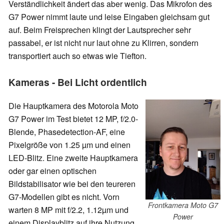
Verständlichkeit ändert das aber wenig. Das Mikrofon des
G7 Power nimmt laute und leise Eingaben gleichsam gut
auf. Beim Freisprechen klingt der Lautsprecher sehr
passabel, er ist nicht nur laut ohne zu Klirren, sondern
transportiert auch so etwas wie Tiefton.
Kameras - Bei Licht ordentlich
Die Hauptkamera des Motorola Moto
G7 Power im Test bietet 12 MP, f/2.0-
Blende, Phasedetection-AF, eine
Pixelgröße von 1.25 µm und einen
LED-Blitz. Eine zweite Hauptkamera
oder gar einen optischen
Bildstabilisator wie bei den teureren
G7-Modellen gibt es nicht. Vorn
Frontkamera Moto G7
warten 8 MP mit f/2.2, 1.12µm und
Power
einem Displayblitz auf ihre Nutzung.