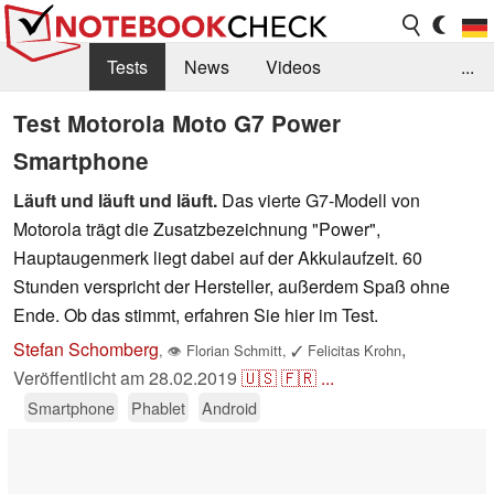
Tests
News
Videos
...
Benchmarks & Tech
Externe Tests
Test Motorola Moto G7 Power
Smartphone
Kaufberatung
Deals
Suche
Jobs
Läuft und läuft und läuft.
Das vierte G7-Modell von
Forum
Motorola trägt die Zusatzbezeichnung "Power",
Hauptaugenmerk liegt dabei auf der Akkulaufzeit. 60
Stunden verspricht der Hersteller, außerdem Spaß ohne
Ende. Ob das stimmt, erfahren Sie hier im Test.
Stefan Schomberg
,
,
👁
Florian Schmitt
,
✓
Felicitas Krohn
Veröffentlicht am
28.02.2019
🇺🇸
🇫🇷
...
Smartphone
Phablet
Android