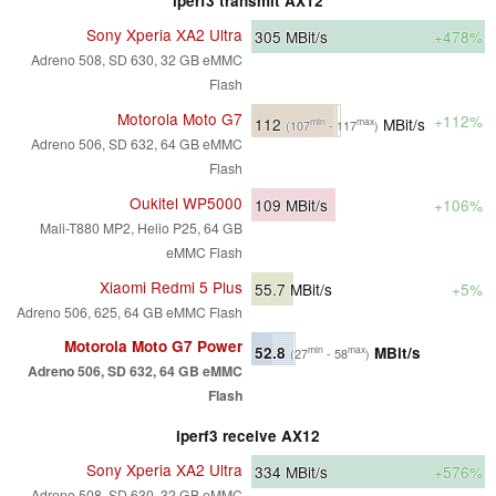
iperf3 transmit AX12
Sony Xperia XA2 Ultra
305
MBit/s
+478%
Adreno 508, SD 630, 32 GB eMMC
Flash
Motorola Moto G7
+112%
112
MBit/s
min
max
(107
- 117
)
Adreno 506, SD 632, 64 GB eMMC
Flash
Oukitel WP5000
109
MBit/s
+106%
Mali-T880 MP2, Helio P25, 64 GB
eMMC Flash
Xiaomi Redmi 5 Plus
55.7
MBit/s
+5%
Adreno 506, 625, 64 GB eMMC Flash
Motorola Moto G7 Power
52.8
MBit/s
min
max
(27
- 58
)
Adreno 506, SD 632, 64 GB eMMC
Flash
iperf3 receive AX12
Sony Xperia XA2 Ultra
334
MBit/s
+576%
Adreno 508, SD 630, 32 GB eMMC