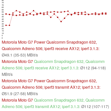
80
75
70
65
60
55
50
45
40
35
30
25
20
15
10
5
0
Motorola Moto G7 Power
Qualcomm Snapdragon 632,
Qualcomm Adreno 506; iperf3 receive AX12; iperf 3.1.3:
Ø49.1 (35-53) MBit/s
Motorola Moto G7
Qualcomm Snapdragon 632, Qualcomm
Adreno 506; iperf3 receive AX12; iperf 3.1.3:
Ø112 (94-118)
MBit/s
Motorola Moto G7 Power
Qualcomm Snapdragon 632,
Qualcomm Adreno 506; iperf3 transmit AX12; iperf 3.1.3:
Ø51.9 (27-58) MBit/s
Motorola Moto G7
Qualcomm Snapdragon 632, Qualcomm
Adreno 506; iperf3 transmit AX12; iperf 3.1.3:
Ø112 (107-117)