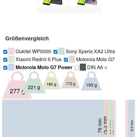
Größenvergleich
Oukitel WP5000
Sony Xperia XA2 Ultra
Xiaomi Redmi 5 Plus
Motorola Moto G7
Motorola Moto G7 Power
DIN A6
❌
172 g
180 g
193 g
221 g
277 g
75.3 mm
75.5 mm
76 mm
80 mm
8.1 mm
9.3 mm
82 mm
8 mm
9.5 mm
14 mm