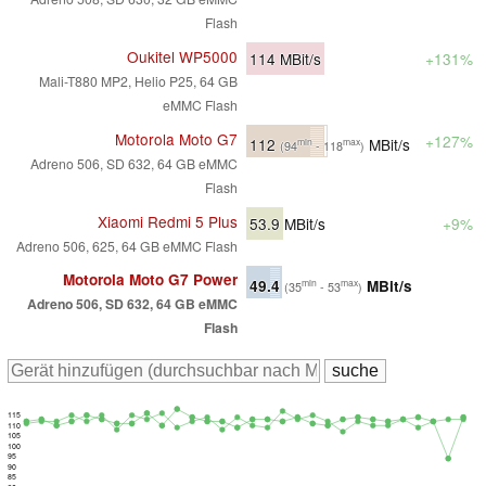
Flash
Oukitel WP5000
114
MBit/s
+131%
Mali-T880 MP2, Helio P25, 64 GB
eMMC Flash
Motorola Moto G7
+127%
112
MBit/s
min
max
(94
- 118
)
Adreno 506, SD 632, 64 GB eMMC
Flash
Xiaomi Redmi 5 Plus
53.9
MBit/s
+9%
Adreno 506, 625, 64 GB eMMC Flash
Motorola Moto G7 Power
49.4
MBit/s
min
max
(35
- 53
)
Adreno 506, SD 632, 64 GB eMMC
Flash
115
110
105
100
95
90
85