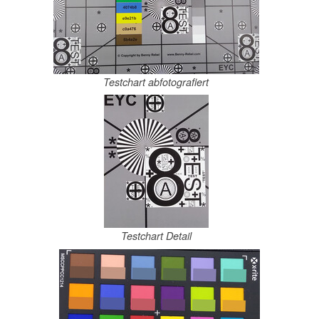
Testchart abfotografiert
Testchart Detail