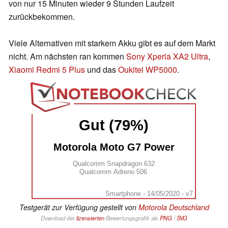
von nur 15 Minuten wieder 9 Stunden Laufzeit
zurückbekommen.
Viele Alternativen mit starkem Akku gibt es auf dem Markt
nicht. Am nächsten ran kommen
Sony Xperia XA2 Ultra
,
Xiaomi Redmi 5 Plus
und das
Oukitel WP5000
.
Gut (79%)
Motorola Moto G7 Power
Qualcomm Snapdragon 632
Qualcomm Adreno 506
Smartphone - 14/05/2020 - v7
Testgerät zur Verfügung gestellt von
Motorola Deutschland
Download der
lizensierten
Bewertungsgrafik als
PNG
/
SVG