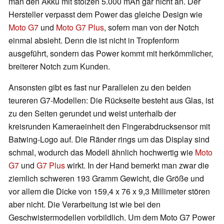
man den Akku mit stolzen 5.000 mAh gar nicht an. Der
Hersteller verpasst dem Power das gleiche Design wie
Moto G7
und
Moto G7 Plus
, sofern man von der Notch
einmal absieht. Denn die ist nicht in Tropfenform
ausgeführt, sondern das Power kommt mit herkömmlicher,
breiterer Notch zum Kunden.
Ansonsten gibt es fast nur Parallelen zu den beiden
teureren G7-Modellen: Die Rückseite besteht aus Glas, ist
zu den Seiten gerundet und weist unterhalb der
kreisrunden Kameraeinheit den Fingerabdrucksensor mit
Batwing-Logo auf. Die Ränder rings um das Display sind
schmal, wodurch das Modell ähnlich hochwertig wie
Moto
G7
und
G7 Plus
wirkt. In der Hand bemerkt man zwar die
ziemlich schweren 193 Gramm Gewicht, die Größe und
vor allem die Dicke von 159,4 x 76 x 9,3 Millimeter stören
aber nicht. Die Verarbeitung ist wie bei den
Geschwistermodellen vorbildlich. Um dem Moto G7 Power