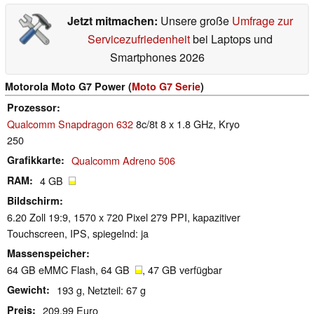
Jetzt mitmachen:
Unsere große
Umfrage zur
Servicezufriedenheit
bei Laptops und
Smartphones 2026
Motorola Moto G7 Power (
Moto G7 Serie
)
Prozessor
Qualcomm Snapdragon 632
8c/8t 8 x 1.8 GHz, Kryo
250
Grafikkarte
Qualcomm Adreno 506
RAM
4 GB
Bildschirm
6.20 Zoll 19:9, 1570 x 720 Pixel 279 PPI, kapazitiver
Touchscreen, IPS, spiegelnd: ja
Massenspeicher
64 GB eMMC Flash, 64 GB
, 47 GB verfügbar
Gewicht
193 g, Netzteil: 67 g
Preis
209.99 Euro