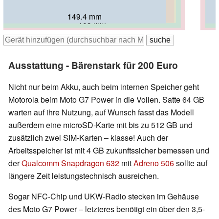
157 mm
158.5 mm
149.4 mm
163 mm
167 mm
Ausstattung - Bärenstark für 200 Euro
Nicht nur beim Akku, auch beim internen Speicher geht
Motorola beim Moto G7 Power in die Vollen. Satte 64 GB
warten auf ihre Nutzung, auf Wunsch fasst das Modell
außerdem eine microSD-Karte mit bis zu 512 GB und
zusätzlich zwei SIM-Karten – klasse! Auch der
Arbeitsspeicher ist mit 4 GB zukunftssicher bemessen und
der
Qualcomm Snapdragon 632
mit
Adreno 506
sollte auf
längere Zeit leistungstechnisch ausreichen.
Sogar NFC-Chip und UKW-Radio stecken im Gehäuse
des Moto G7 Power – letzteres benötigt ein über den 3,5-