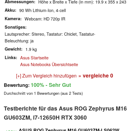
Abmessungen
Höhe x Breite x Tiefe (in mm): 19.9 x 355 x 243
Akku
90 Wh Lithium-Ion, 4-cell
Kamera
Webcam: HD 720p IR
Sonstiges
Lautsprecher: Stereo, Tastatur: Chiclet, Tastatur-
Beleuchtung: ja
Gewicht
1.9 kg
Links
Asus Startseite
Asus Notebooks Übersichtseite
» vergleiche
0
[+] Zum Vergleich hinzufügen
100%
- Sehr Gut
Bewertung:
Durchschnitt von
1
Bewertungen (aus
2
Tests)
Testberichte für das Asus ROG Zephyrus M16
GU603ZM, i7-12650H RTX 3060
ASUS ROG Zephyrus M16 GU603ZM-LS062W