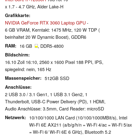
x 1.7 - 4.7 GHz, Alder Lake-H
Grafikkarte
NVIDIA GeForce RTX 3060 Laptop GPU
-
6 GB VRAM, Kerntakt: 1475 MHz, 120 W TDP (
beinhaltet 20 W Dynamic Boost), GDDR6
RAM
16 GB
, DDR5-4800
Bildschirm
16.10 Zoll 16:10, 2560 x 1600 Pixel 188 PPI, IPS,
spiegelnd: nein, 165 Hz
Massenspeicher
512GB SSD
Anschlüsse
2 USB 3.0 / 3.1 Gen1, 1 USB 3.1 Gen2, 1
Thunderbolt, USB-C Power Delivery (PD), 1 HDMI,
Audio Anschlüsse: 3.5mm, Card Reader: microSD
Netzwerk
10/100/1000 LAN Card (10/100/1000MBit/s), Intel
Wi-Fi 6E AX211 (a/b/g/h/n = Wi-Fi 4/ac = Wi-Fi 5/ax
= Wi-Fi 6/ Wi-Fi 6E 6 GHz), Bluetooth 5.2