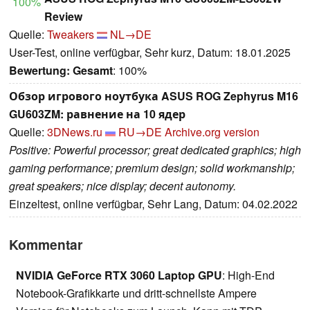
100%
Review
Quelle:
Tweakers
NL→DE
User-Test, online verfügbar, Sehr kurz, Datum: 18.01.2025
Bewertung:
Gesamt
: 100%
Обзор игрового ноутбука ASUS ROG Zephyrus M16
GU603ZM: равнение на 10 ядер
Quelle:
3DNews.ru
RU→DE
Archive.org version
Positive: Powerful processor; great dedicated graphics; high
gaming performance; premium design; solid workmanship;
great speakers; nice display; decent autonomy.
Einzeltest, online verfügbar, Sehr Lang, Datum: 04.02.2022
Kommentar
NVIDIA GeForce RTX 3060 Laptop GPU
: High-End
Notebook-Grafikkarte und dritt-schnellste Ampere