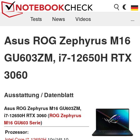
Tests
News
Videos
...
Benchmarks & Tech
Externe Tests
Asus ROG Zephyrus M16
Kaufberatung
Deals
Suche
Jobs
GU603ZM, i7-12650H RTX
Forum
3060
Ausstattung / Datenblatt
Asus ROG Zephyrus M16 GU603ZM,
i7-12650H RTX 3060 (
ROG Zephyrus
M16 GU603 Serie
)
Prozessor
Intel Core i7-12650H
10c/16t 10