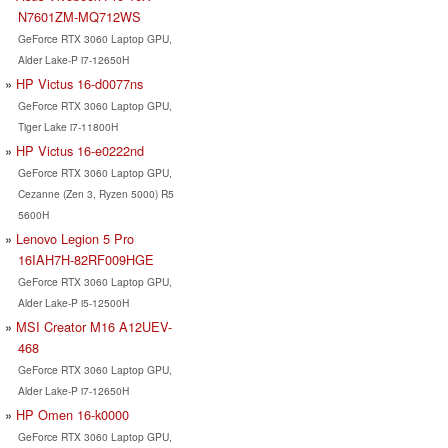
N7601ZM-MQ712WS
GeForce RTX 3060 Laptop GPU,
Alder Lake-P i7-12650H
HP Victus 16-d0077ns
GeForce RTX 3060 Laptop GPU,
Tiger Lake i7-11800H
HP Victus 16-e0222nd
GeForce RTX 3060 Laptop GPU,
Cezanne (Zen 3, Ryzen 5000) R5
5600H
Lenovo Legion 5 Pro
16IAH7H-82RF009HGE
GeForce RTX 3060 Laptop GPU,
Alder Lake-P i5-12500H
MSI Creator M16 A12UEV-
468
GeForce RTX 3060 Laptop GPU,
Alder Lake-P i7-12650H
HP Omen 16-k0000
GeForce RTX 3060 Laptop GPU,