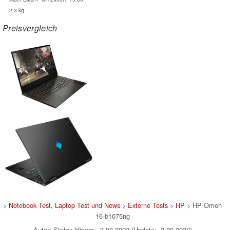
2.3 kg
Preisvergleich
>
Notebook Test, Laptop Test und News
>
Externe Tests
>
HP
> HP Omen
16-b1075ng
Autor: Stefan Hinum, 3.09.2022 (Update: 3.09.2022)