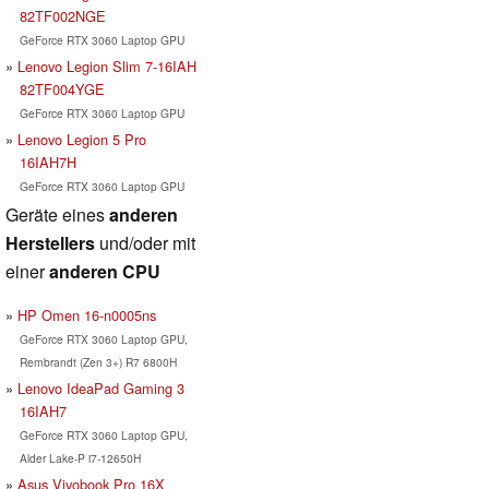
82TF002NGE
GeForce RTX 3060 Laptop GPU
Lenovo Legion Slim 7-16IAH
82TF004YGE
GeForce RTX 3060 Laptop GPU
Lenovo Legion 5 Pro
16IAH7H
GeForce RTX 3060 Laptop GPU
Geräte eines
anderen
Herstellers
und/oder mit
einer
anderen CPU
HP Omen 16-n0005ns
GeForce RTX 3060 Laptop GPU,
Rembrandt (Zen 3+) R7 6800H
Lenovo IdeaPad Gaming 3
16IAH7
GeForce RTX 3060 Laptop GPU,
Alder Lake-P i7-12650H
Asus Vivobook Pro 16X