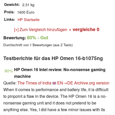
Gewicht
2.31 kg
Preis
1600 Euro
Links
HP Startseite
» vergleiche
0
[+] Zum Vergleich hinzufügen
80%
- Gut
Bewertung:
Durchschnitt von
1
Bewertungen (aus
2
Tests)
Testberichte für das HP Omen 16-b1075ng
HP Omen 16 Intel review: No-nonsense gaming
80%
machine
Quelle:
The Times of India
EN→DE
Archive.org version
When it comes to performance and battery life, it is difficult
to pinpoint a flaw in the device. The HP Omen 16 is a no-
nonsense gaming unit and it does not pretend to be
anything else. Yes, I did have a few minor issues with its