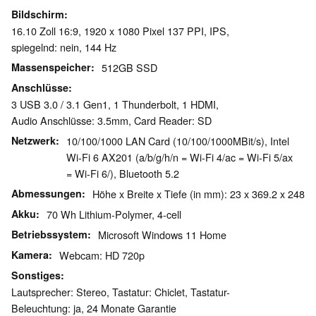
Bildschirm
16.10 Zoll 16:9, 1920 x 1080 Pixel 137 PPI, IPS,
spiegelnd: nein, 144 Hz
Massenspeicher
512GB SSD
Anschlüsse
3 USB 3.0 / 3.1 Gen1, 1 Thunderbolt, 1 HDMI,
Audio Anschlüsse: 3.5mm, Card Reader: SD
Netzwerk
10/100/1000 LAN Card (10/100/1000MBit/s), Intel
Wi-Fi 6 AX201 (a/b/g/h/n = Wi-Fi 4/ac = Wi-Fi 5/ax
= Wi-Fi 6/), Bluetooth 5.2
Abmessungen
Höhe x Breite x Tiefe (in mm): 23 x 369.2 x 248
Akku
70 Wh Lithium-Polymer, 4-cell
Betriebssystem
Microsoft Windows 11 Home
Kamera
Webcam: HD 720p
Sonstiges
Lautsprecher: Stereo, Tastatur: Chiclet, Tastatur-
Beleuchtung: ja, 24 Monate Garantie