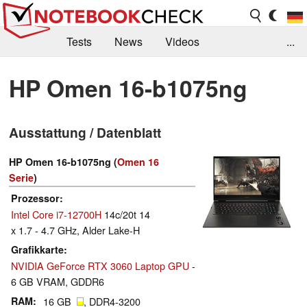
Tests
News
Videos
...
Benchmarks & Tech
Externe Tests
HP Omen 16-b1075ng
Kaufberatung
Deals
Suche
Jobs
Ausstattung / Datenblatt
Forum
HP Omen 16-b1075ng (
Omen 16
Serie
)
Prozessor
Intel Core i7-12700H
14c/20t 14
x 1.7 - 4.7 GHz, Alder Lake-H
Grafikkarte
NVIDIA GeForce RTX 3060 Laptop GPU
-
6 GB VRAM, GDDR6
RAM
16 GB
, DDR4-3200