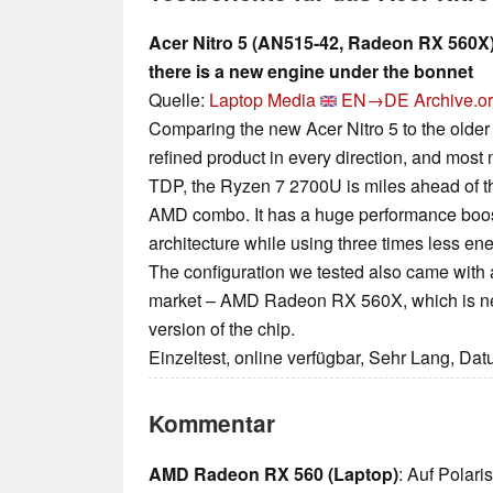
Acer Nitro 5 (AN515-42, Radeon RX 560X) re
there is a new engine under the bonnet
Quelle:
Laptop Media
EN→DE
Archive.o
Comparing the new Acer Nitro 5 to the older 
refined product in every direction, and most
TDP, the Ryzen 7 2700U is miles ahead of t
AMD combo. It has a huge performance boost
architecture while using three times less ene
The configuration we tested also came with
market – AMD Radeon RX 560X, which is ne
version of the chip.
Einzeltest, online verfügbar, Sehr Lang, Da
Kommentar
AMD Radeon RX 560 (Laptop)
: Auf Polari