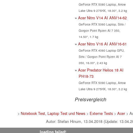
GeForce RTX 5080 Laptop, Arrow
Lake Ultra 9 275HX, 18.00", 3.2 kg
Acer Nitro V14 AI ANV14-62
GeForce RTX 5060 Laptop, Strix /
Gorgon Point Ryzen AI 7 350,
14.50", 1.7 kg
Acer Nitro V16 AI ANV16-61
GeForce RTX 4060 Laptop GPU,
Strix / Gorgon Point Ryzen AI 7
350, 16.00", 2.43 kg
Acer Predator Helios 18 AI
PH18-73
GeForce RTX 5090 Laptop, Arrow
Lake Ultra 9 275HX, 18.00", 3.2 kg
Preisvergleich
>
Notebook Test, Laptop Test und News
>
Externe Tests
>
Acer
> Ac
Autor: Stefan Hinum, 13.04.2018 (Update: 13.04.2
loading failed!