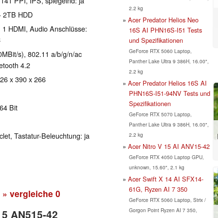
 141 PPI, IPS, spiegelnd: ja
2.2 kg
 + 2TB HDD
Acer Predator Helios Neo
, 1 HDMI, Audio Anschlüsse:
16S AI PHN16S-I51 Tests
C
und Spezifikationen
GeForce RTX 5060 Laptop,
Bit/s), 802.11 a/b/g/n/ac
Panther Lake Ultra 9 386H, 16.00",
uetooth 4.2
2.2 kg
 26 x 390 x 266
Acer Predator Helios 16S AI
PHN16S-I51-94NV Tests und
Spezifikationen
64 Bit
GeForce RTX 5070 Laptop,
Panther Lake Ultra 9 386H, 16.00",
clet, Tastatur-Beleuchtung: ja
2.2 kg
Acer Nitro V 15 AI ANV15-42
GeForce RTX 4050 Laptop GPU,
unknown, 15.60", 2.1 kg
Acer Swift X 14 AI SFX14-
61G, Ryzen AI 7 350
» vergleiche
0
GeForce RTX 5060 Laptop, Strix /
Gorgon Point Ryzen AI 7 350,
o 5 AN515-42