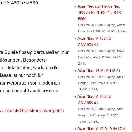
op RX 460 bzw 560.
Acer Predator Helios Neo
16S AI PHN16S-71, RTX
5060
GeForce RTX 5060 Laptop, Arrow
Lake Ultra 7 255HX, 16.00", 2.3 kg
Acer Nitro V 16S AI
ANV16S-41
GeForce RTX 5050 Laptop, Hawk
 Spiele flüssig darzustellen, nur
Point (Zen 4/4c) R5 240, 16.00",
Auflösungen. Besonders
2.1 kg
en Detailstufen, wodurch die
Acer Nitro 18 AI AN18-61
lasse ist nur noch für
GeForce RTX 5070 Laptop, Strix /
Stromverbrauch von modernen
Gorgon Point Ryzen AI 9 365,
18.00", 3.02 kg
nger und erlaubt auch bessere
Acer Nitro V 16S AI
ANV16S-61
GeForce RTX 5060 Laptop, Strix /
Notebook-Grafikkartenvergleich
Gorgon Point Ryzen AI 7 350,
16.00", 2.18 kg
Acer Nitro V 17 AI ANV17-41