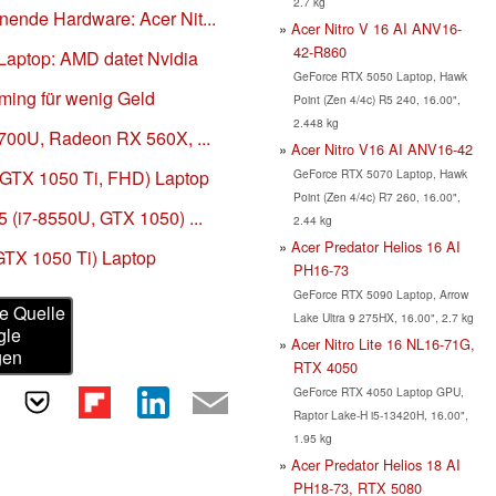
2.7 kg
nende Hardware: Acer Nit...
Acer Nitro V 16 AI ANV16-
42-R860
 Laptop: AMD datet Nvidia
GeForce RTX 5050 Laptop, Hawk
aming für wenig Geld
Point (Zen 4/4c) R5 240, 16.00",
2.448 kg
2700U, Radeon RX 560X, ...
Acer Nitro V16 AI ANV16-42
GeForce RTX 5070 Laptop, Hawk
, GTX 1050 Ti, FHD) Laptop
Point (Zen 4/4c) R7 260, 16.00",
5 (i7-8550U, GTX 1050) ...
2.44 kg
Acer Predator Helios 16 AI
GTX 1050 Ti) Laptop
PH16-73
GeForce RTX 5090 Laptop, Arrow
e Quelle
Lake Ultra 9 275HX, 16.00", 2.7 kg
gle
Acer Nitro Lite 16 NL16-71G,
gen
RTX 4050
GeForce RTX 4050 Laptop GPU,
Raptor Lake-H i5-13420H, 16.00",
1.95 kg
Acer Predator Helios 18 AI
PH18-73, RTX 5080