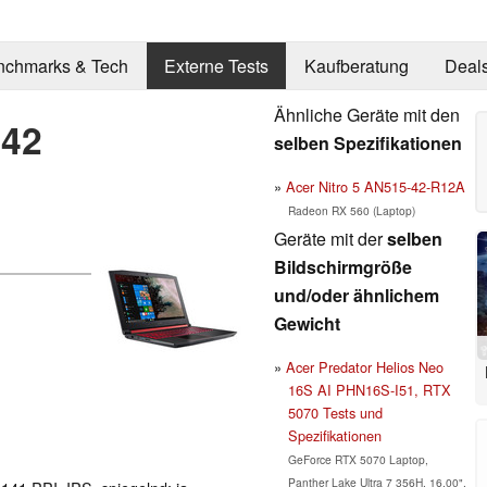
nchmarks & Tech
Externe Tests
Kaufberatung
Deal
Ähnliche Geräte mit den
-42
selben Spezifikationen
Acer Nitro 5 AN515-42-R12A
Radeon RX 560 (Laptop)
Geräte mit der
selben
Bildschirmgröße
und/oder ähnlichem
Gewicht
Acer Predator Helios Neo
16S AI PHN16S-I51, RTX
5070 Tests und
Spezifikationen
GeForce RTX 5070 Laptop,
Panther Lake Ultra 7 356H, 16.00",