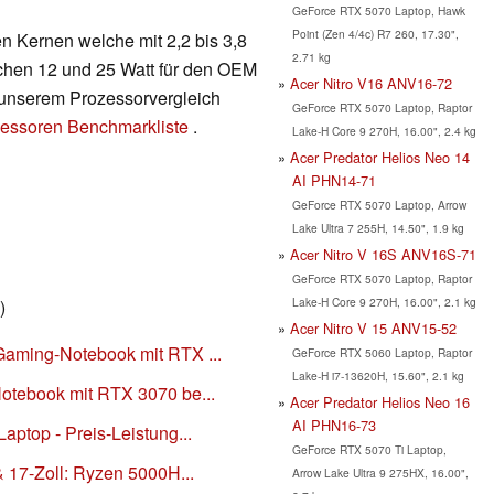
GeForce RTX 5070 Laptop, Hawk
Point (Zen 4/4c) R7 260, 17.30",
en Kernen welche mit 2,2 bis 3,8
2.71 kg
schen 12 und 25 Watt für den OEM
Acer Nitro V16 ANV16-72
in unserem Prozessorvergleich
GeForce RTX 5070 Laptop, Raptor
essoren Benchmarkliste
.
Lake-H Core 9 270H, 16.00", 2.4 kg
Acer Predator Helios Neo 14
AI PHN14-71
GeForce RTX 5070 Laptop, Arrow
Lake Ultra 7 255H, 14.50", 1.9 kg
Acer Nitro V 16S ANV16S-71
GeForce RTX 5070 Laptop, Raptor
Lake-H Core 9 270H, 16.00", 2.1 kg
)
Acer Nitro V 15 ANV15-52
Gaming-Notebook mit RTX ...
GeForce RTX 5060 Laptop, Raptor
Lake-H i7-13620H, 15.60", 2.1 kg
Notebook mit RTX 3070 be...
Acer Predator Helios Neo 16
AI PHN16-73
aptop - Preis-Leistung...
GeForce RTX 5070 Ti Laptop,
& 17-Zoll: Ryzen 5000H...
Arrow Lake Ultra 9 275HX, 16.00",