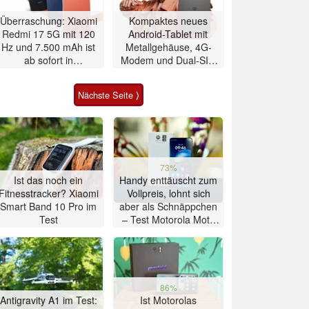
Überraschung: Xiaomi
Kompaktes neues
Redmi 17 5G mit 120
Android-Tablet mit
Hz und 7.500 mAh ist
Metallgehäuse, 4G-
ab sofort in
Modem und Dual-SIM
Deutschland erhältlich
zeigt sich
Nächste Seite ⟩
73%
Ist das noch ein
Handy enttäuscht zum
Fitnesstracker? Xiaomi
Vollpreis, lohnt sich
Smart Band 10 Pro im
aber als Schnäppchen
Test
– Test Motorola Moto
G47 Smartphone
86%
Antigravity A1 im Test:
Ist Motorolas