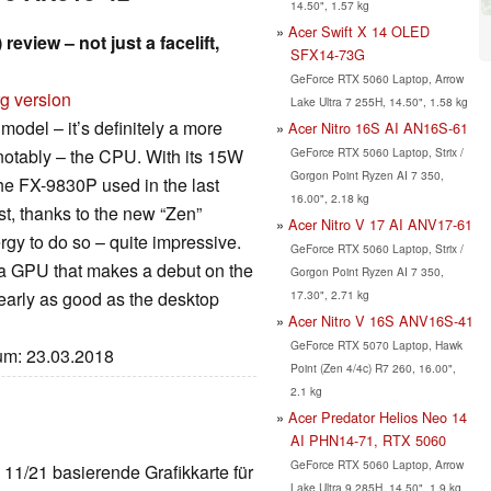
14.50", 1.57 kg
Acer Swift X 14 OLED
view – not just a facelift,
SFX14-73G
GeForce RTX 5060 Laptop, Arrow
rg version
Lake Ultra 7 255H, 14.50", 1.58 kg
model – it’s definitely a more
Acer Nitro 16S AI AN16S-61
GeForce RTX 5060 Laptop, Strix /
 notably – the CPU. With its 15W
Gorgon Point Ryzen AI 7 350,
he FX-9830P used in the last
16.00", 2.18 kg
, thanks to the new “Zen”
Acer Nitro V 17 AI ANV17-61
rgy to do so – quite impressive.
GeForce RTX 5060 Laptop, Strix /
 a GPU that makes a debut on the
Gorgon Point Ryzen AI 7 350,
17.30", 2.71 kg
arly as good as the desktop
Acer Nitro V 16S ANV16S-41
GeForce RTX 5070 Laptop, Hawk
tum: 23.03.2018
Point (Zen 4/4c) R7 260, 16.00",
2.1 kg
Acer Predator Helios Neo 14
AI PHN14-71, RTX 5060
GeForce RTX 5060 Laptop, Arrow
s 11/21 basierende Grafikkarte für
Lake Ultra 9 285H, 14.50", 1.9 kg