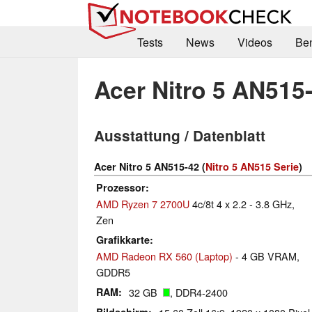
Tests
News
Videos
Be
Acer Nitro 5 AN515
Ausstattung / Datenblatt
Acer Nitro 5 AN515-42 (
Nitro 5 AN515 Serie
)
Prozessor
AMD Ryzen 7 2700U
4c/8t 4 x 2.2 - 3.8 GHz,
Zen
Grafikkarte
AMD Radeon RX 560 (Laptop)
- 4 GB VRAM,
GDDR5
RAM
32 GB
, DDR4-2400