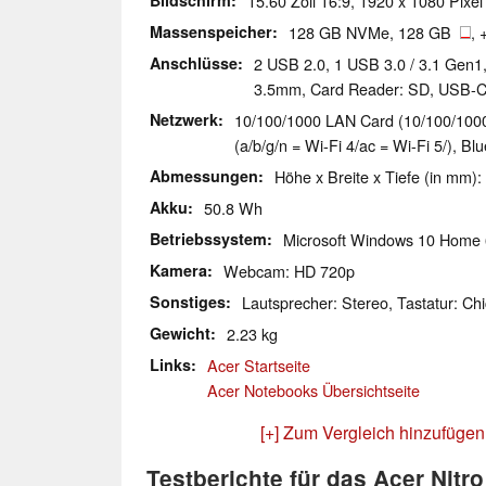
Bildschirm
15.60 Zoll 16:9, 1920 x 1080 Pixel
Massenspeicher
128 GB NVMe, 128 GB
,
Anschlüsse
2 USB 2.0, 1 USB 3.0 / 3.1 Gen1
3.5mm, Card Reader: SD, USB-
Netzwerk
10/100/1000 LAN Card (10/100/1000M
(a/b/g/n = Wi-Fi 4/ac = Wi-Fi 5/), Bl
Abmessungen
Höhe x Breite x Tiefe (in mm):
Akku
50.8 Wh
Betriebssystem
Microsoft Windows 10 Home 
Kamera
Webcam: HD 720p
Sonstiges
Lautsprecher: Stereo, Tastatur: Chi
Gewicht
2.23 kg
Links
Acer Startseite
Acer Notebooks Übersichtseite
[+] Zum Vergleich hinzufügen
Testberichte für das Acer Nitr