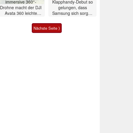
immersive 360°-
Klapphandy-Debut so
Drohne macht der DJI
gelungen, dass
Avata 360 leichte
Samsung sich sorgen
Konkurrenz
muss? – Razr Fold
Smartphone im Test
Nächste Seite ⟩