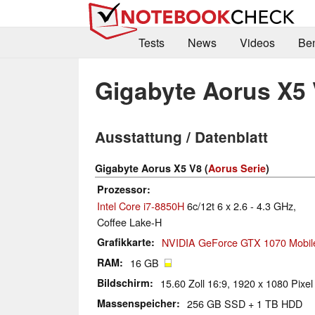
Tests
News
Videos
Be
Gigabyte Aorus X5
Ausstattung / Datenblatt
Gigabyte Aorus X5 V8 (
Aorus Serie
)
Prozessor
Intel Core i7-8850H
6c/12t 6 x 2.6 - 4.3 GHz,
Coffee Lake-H
Grafikkarte
NVIDIA GeForce GTX 1070 Mobil
RAM
16 GB
Bildschirm
15.60 Zoll 16:9, 1920 x 1080 Pixel
Massenspeicher
256 GB SSD + 1 TB HDD