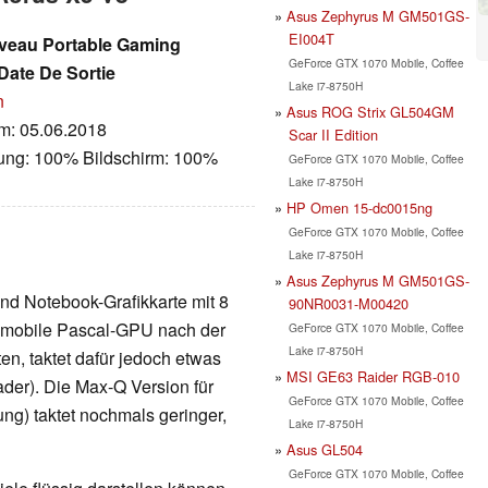
Asus Zephyrus M GM501GS-
EI004T
uveau Portable Gaming
GeForce GTX 1070 Mobile, Coffee
 Date De Sortie
Lake i7-8750H
n
Asus ROG Strix GL504GM
um: 05.06.2018
Scar II Edition
tung: 100% Bildschirm: 100%
GeForce GTX 1070 Mobile, Coffee
Lake i7-8750H
HP Omen 15-dc0015ng
GeForce GTX 1070 Mobile, Coffee
Lake i7-8750H
Asus Zephyrus M GM501GS-
nd Notebook-Grafikkarte mit 8
90NR0031-M00420
 mobile Pascal-GPU nach der
GeForce GTX 1070 Mobile, Coffee
Lake i7-8750H
n, taktet dafür jedoch etwas
MSI GE63 Raider RGB-010
ader). Die Max-Q Version für
GeForce GTX 1070 Mobile, Coffee
ng) taktet nochmals geringer,
Lake i7-8750H
Asus GL504
GeForce GTX 1070 Mobile, Coffee