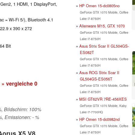
 Gen2, 1 HDMI, 1 DisplayPort,
HP Omen 15-dc0805no
GeForce GTX 1070 Mobile, Coffee
Lake i7-8750H
ac = Wi-Fi 5/), Bluetooth 4.1
Alienware M15, GTX 1070
 22.9 x 390 x 272
GeForce GTX 1070 Mobile, Coffee
Lake i7-8750H
64 Bit
Asus Strix Scar II GL504GS-
ES082T
GeForce GTX 1070 Mobile, Coffee
Lake i7-8750H
Asus ROG Strix Scar II
GL504GS-ES056T
» vergleiche
0
GeForce GTX 1070 Mobile, Coffee
Lake i7-8750H
MSI GT62VR 7RE-456XES
GeForce GTX 1070 Mobile, Kaby
%, Bildschirm: 100%
Lake i7-7700HQ
%, Emissionen: - %
HP Omen 15-dc0982nd
GeForce GTX 1070 Mobile, Coffee
 Aorus X5 V8
Lake i7-8750H