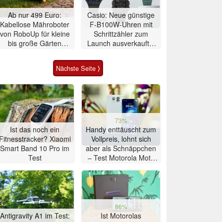
Ab nur 499 Euro:
Casio: Neue günstige
Kabellose Mähroboter
F-B100W-Uhren mit
von RoboUp für kleine
Schrittzähler zum
bis große Gärten
Launch ausverkauft –
massiv reduziert
Drittanbieter listen sie
preiswerter
Nächste Seite ⟩
73%
Ist das noch ein
Handy enttäuscht zum
Fitnesstracker? Xiaomi
Vollpreis, lohnt sich
Smart Band 10 Pro im
aber als Schnäppchen
Test
– Test Motorola Moto
G47 Smartphone
86%
Antigravity A1 im Test:
Ist Motorolas