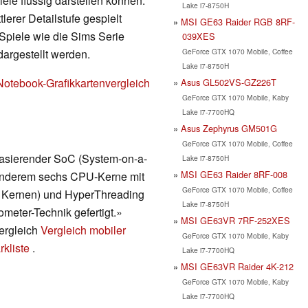
ele flüssig darstellen können.
Lake i7-8750H
erer Detailstufe gespielt
MSI GE63 Raider RGB 8RF-
Spiele wie die Sims Serie
039XES
GeForce GTX 1070 Mobile, Coffee
dargestellt werden.
Lake i7-8750H
Notebook-Grafikkartenvergleich
Asus GL502VS-GZ226T
GeForce GTX 1070 Mobile, Kaby
Lake i7-7700HQ
Asus Zephyrus GM501G
GeForce GTX 1070 Mobile, Coffee
 basierender SoC (System-on-a-
Lake i7-8750H
MSI GE63 Raider 8RF-008
r anderem sechs CPU-Kerne mit
GeForce GTX 1070 Mobile, Coffee
 6 Kernen) und HyperThreading
Lake i7-8750H
ometer-Technik gefertigt.»
MSI GE63VR 7RF-252XES
vergleich
Vergleich mobiler
GeForce GTX 1070 Mobile, Kaby
kliste
.
Lake i7-7700HQ
MSI GE63VR Raider 4K-212
GeForce GTX 1070 Mobile, Kaby
Lake i7-7700HQ