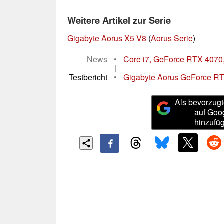
Weitere Artikel zur Serie
Gigabyte Aorus X5 V8
(
Aorus Serie
)
News
•
Core i7, GeForce RTX 4070,
|
Testbericht
•
Gigabyte Aorus GeForce RTX
Als bevorzugt
auf Goo
hinzufü