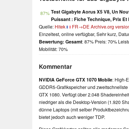
Test Gigabyte Aorus X5 V8, Un No
87%
Puissant : Fiche Technique, Prix Et
Quelle:
Hitek
FR→DE
Archive.org versio
Einzeltest, online verfügbar, Sehr kurz, Dat
Bewertung:
Gesamt
: 87% Preis: 70% Leis
Mobilität: 70%
Kommentar
NVIDIA GeForce GTX 1070 Mobile
: High-E
GDDR5-Grafikspeicher und zweitschnellste
GTX 1080. Verfügt über 2.048 Shadereinheite
niedriger als die Desktop-Version (1.920 Sh
dünne Laptops (mit selber Produktbezeichnu
bietet jedoch auch weniger TDP.