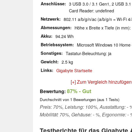
Anschlüsse
3 USB 3.0 / 3.1 Gen1, 2 USB 3.1
Card Reader: undefined
Netzwerk
802.11 a/b/g/n/ac (a/b/g/n = Wi-Fi 4/
Abmessungen
Höhe x Breite x Tiefe (in mm):
Akku
94.24 Wh
Betriebssystem
Microsoft Windows 10 Home 
Sonstiges
Tastatur-Beleuchtung: ja
Gewicht
2.5 kg
Links
Gigabyte Startseite
[+] Zum Vergleich hinzufügen
87%
- Gut
Bewertung:
Durchschnitt von
1
Bewertungen (aus
1
Tests)
Preis: 70%, Leistung: 100%, Ausstattung: - 
Mobilität: 70%, Gehäuse: - %, Ergonomie: - 
Testberichte für das Gigabyte