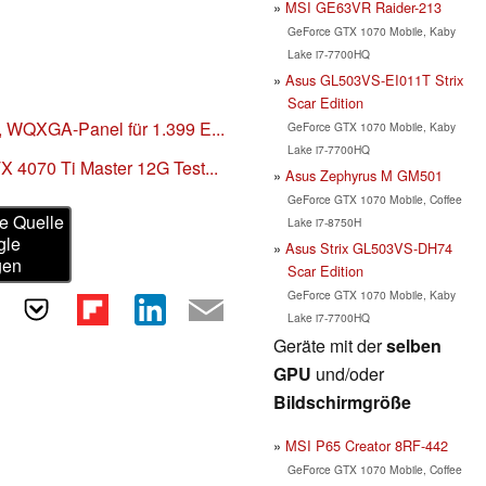
MSI GE63VR Raider-213
GeForce GTX 1070 Mobile, Kaby
Lake i7-7700HQ
Asus GL503VS-EI011T Strix
Scar Edition
 WQXGA-Panel für 1.399 E...
GeForce GTX 1070 Mobile, Kaby
Lake i7-7700HQ
 4070 Ti Master 12G Test...
Asus Zephyrus M GM501
GeForce GTX 1070 Mobile, Coffee
e Quelle
Lake i7-8750H
gle
Asus Strix GL503VS-DH74
gen
Scar Edition
GeForce GTX 1070 Mobile, Kaby
Lake i7-7700HQ
Geräte mit der
selben
GPU
und/oder
Bildschirmgröße
MSI P65 Creator 8RF-442
GeForce GTX 1070 Mobile, Coffee