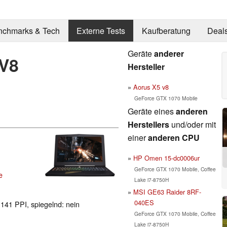
nchmarks & Tech
Externe Tests
Kaufberatung
Deal
Geräte
anderer
 V8
Hersteller
Aorus X5 v8
GeForce GTX 1070 Mobile
Geräte eines
anderen
Herstellers
und/oder mit
einer
anderen CPU
HP Omen 15-dc0006ur
GeForce GTX 1070 Mobile, Coffee
e
Lake i7-8750H
MSI GE63 Raider 8RF-
040ES
 141 PPI, spiegelnd: nein
GeForce GTX 1070 Mobile, Coffee
Lake i7-8750H