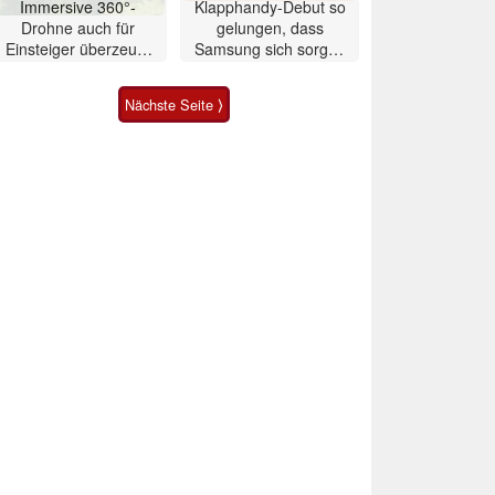
Immersive 360°-
Klapphandy-Debut so
Drohne auch für
gelungen, dass
Einsteiger überzeugt
Samsung sich sorgen
mit Einschränkungen
muss? – Razr Fold
Smartphone im Test
Nächste Seite ⟩