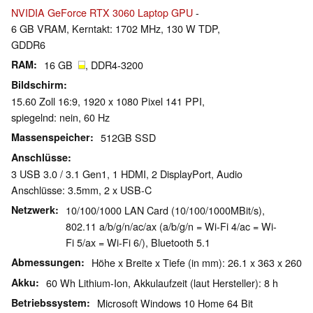
NVIDIA GeForce RTX 3060 Laptop GPU
-
6 GB VRAM, Kerntakt: 1702 MHz, 130 W TDP,
GDDR6
RAM
16 GB
, DDR4-3200
Bildschirm
15.60 Zoll 16:9, 1920 x 1080 Pixel 141 PPI,
spiegelnd: nein, 60 Hz
Massenspeicher
512GB SSD
Anschlüsse
3 USB 3.0 / 3.1 Gen1, 1 HDMI, 2 DisplayPort, Audio
Anschlüsse: 3.5mm, 2 x USB-C
Netzwerk
10/100/1000 LAN Card (10/100/1000MBit/s),
802.11 a/b/g/n/ac/ax (a/b/g/n = Wi-Fi 4/ac = Wi-
Fi 5/ax = Wi-Fi 6/), Bluetooth 5.1
Abmessungen
Höhe x Breite x Tiefe (in mm): 26.1 x 363 x 260
Akku
60 Wh Lithium-Ion, Akkulaufzeit (laut Hersteller): 8 h
Betriebssystem
Microsoft Windows 10 Home 64 Bit