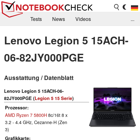
Tests
News
Videos
...
Benchmarks & Tech
Externe Tests
Lenovo Legion 5 15ACH-
Kaufberatung
Deals
Suche
Jobs
06-82JY000PGE
Forum
Ausstattung / Datenblatt
Lenovo Legion 5 15ACH-06-
82JY000PGE (
Legion 5 15 Serie
)
Prozessor
AMD Ryzen 7 5800H
8c/16t 8 x
3.2 - 4.4 GHz, Cezanne-H (Zen
3)
Grafikkarte