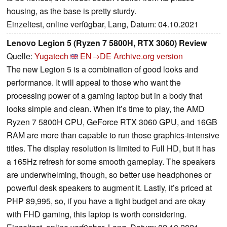
housing, as the base is pretty sturdy.
Einzeltest, online verfügbar, Lang, Datum: 04.10.2021
Lenovo Legion 5 (Ryzen 7 5800H, RTX 3060) Review
Quelle:
Yugatech
EN→DE
Archive.org version
The new Legion 5 is a combination of good looks and
performance. It will appeal to those who want the
processing power of a gaming laptop but in a body that
looks simple and clean. When it’s time to play, the AMD
Ryzen 7 5800H CPU, GeForce RTX 3060 GPU, and 16GB
RAM are more than capable to run those graphics-intensive
titles. The display resolution is limited to Full HD, but it has
a 165Hz refresh for some smooth gameplay. The speakers
are underwhelming, though, so better use headphones or
powerful desk speakers to augment it. Lastly, it’s priced at
PHP 89,995, so, if you have a tight budget and are okay
with FHD gaming, this laptop is worth considering.