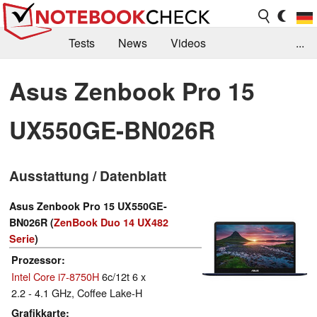
Tests
News
Videos
...
Benchmarks & Tech
Externe Tests
Asus Zenbook Pro 15
Kaufberatung
Deals
Suche
Jobs
UX550GE-BN026R
Forum
Ausstattung / Datenblatt
Asus Zenbook Pro 15 UX550GE-
BN026R (
ZenBook Duo 14 UX482
Serie
)
Prozessor
Intel Core i7-8750H
6c/12t 6 x
2.2 - 4.1 GHz, Coffee Lake-H
Grafikkarte