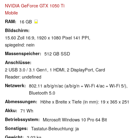
NVIDIA GeForce GTX 1050 Ti
Mobile
RAM
16 GB
Bildschirm
15.60 Zoll 16:9, 1920 x 1080 Pixel 141 PPI,
spiegelnd: nein
Massenspeicher
512 GB SSD
Anschlüsse
2 USB 3.0 / 3.1 Gen1, 1 HDMI, 2 DisplayPort, Card
Reader: undefined
Netzwerk
802.11 a/b/g/n/ac (a/b/g/n = Wi-Fi 4/ac = Wi-Fi 5/),
Bluetooth 5.0
Abmessungen
Höhe x Breite x Tiefe (in mm): 19 x 365 x 251
Akku
71 Wh
Betriebssystem
Microsoft Windows 10 Pro 64 Bit
Sonstiges
Tastatur-Beleuchtung: ja
Gewicht
2.02 kg