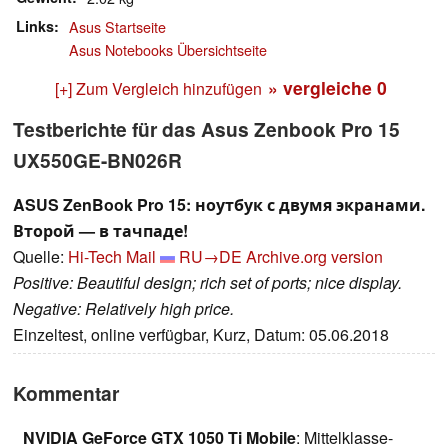
Links
Asus Startseite
Asus Notebooks Übersichtseite
» vergleiche
0
[+] Zum Vergleich hinzufügen
Testberichte für das Asus Zenbook Pro 15
UX550GE-BN026R
ASUS ZenBook Pro 15: ноутбук с двумя экранами.
Второй — в тачпаде!
Quelle:
Hi-Tech Mail
RU→DE
Archive.org version
Positive: Beautiful design; rich set of ports; nice display.
Negative: Relatively high price.
Einzeltest, online verfügbar, Kurz, Datum: 05.06.2018
Kommentar
NVIDIA GeForce GTX 1050 Ti Mobile
: Mittelklasse-