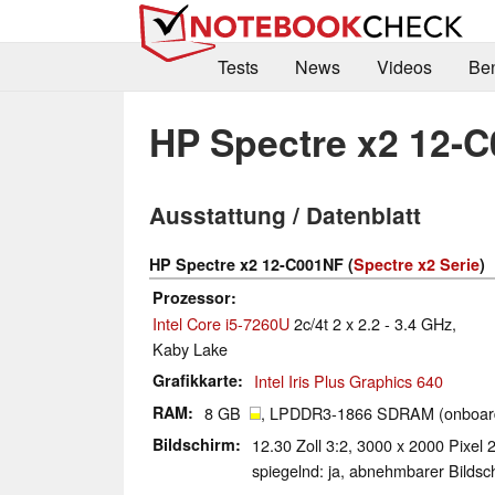
Tests
News
Videos
Be
HP Spectre x2 12-
Ausstattung / Datenblatt
HP Spectre x2 12-C001NF (
Spectre x2 Serie
)
Prozessor
Intel Core i5-7260U
2c/4t 2 x 2.2 - 3.4 GHz,
Kaby Lake
Grafikkarte
Intel Iris Plus Graphics 640
RAM
8 GB
, LPDDR3-1866 SDRAM (onboar
Bildschirm
12.30 Zoll 3:2, 3000 x 2000 Pixel 
spiegelnd: ja, abnehmbarer Bildsc