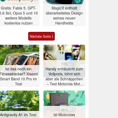
Gratis: Fable 5, GPT-
MagicX enthüllt
5.6 Sol, Opus 5 und 19
überarbeitetes Design
weitere Modelle
seines neuen
kostenlos nutzen
Handhelds
Nächste Seite ⟩
73%
Ist das noch ein
Handy enttäuscht zum
Fitnesstracker? Xiaomi
Vollpreis, lohnt sich
Smart Band 10 Pro im
aber als Schnäppchen
Test
– Test Motorola Moto
G47 Smartphone
86%
Antigravity A1 im Test:
Ist Motorolas