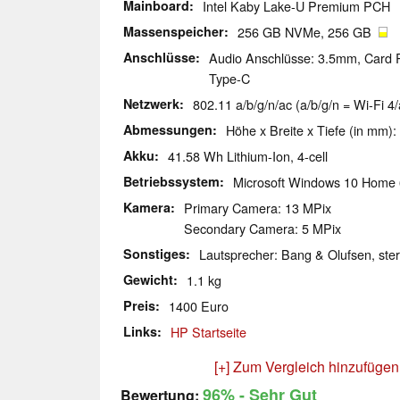
Mainboard
Intel Kaby Lake-U Premium PCH
Massenspeicher
256 GB NVMe, 256 GB
Anschlüsse
Audio Anschlüsse: 3.5mm, Card 
Type-C
Netzwerk
802.11 a/b/g/n/ac (a/b/g/n = Wi-Fi 4/
Abmessungen
Höhe x Breite x Tiefe (in mm):
Akku
41.58 Wh Lithium-Ion, 4-cell
Betriebssystem
Microsoft Windows 10 Home 
Kamera
Primary Camera: 13 MPix
Secondary Camera: 5 MPix
Sonstiges
Lautsprecher: Bang & Olufsen, stere
Gewicht
1.1 kg
Preis
1400 Euro
Links
HP Startseite
[+] Zum Vergleich hinzufügen
96%
- Sehr Gut
Bewertung: