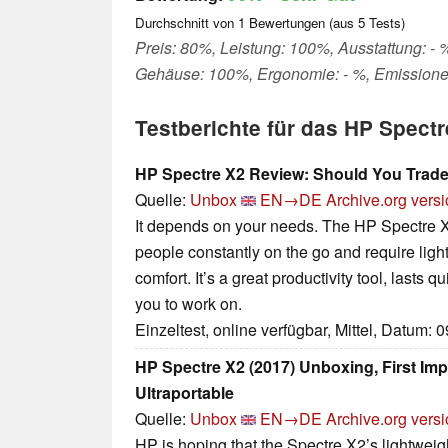
Durchschnitt von
1
Bewertungen (aus
5
Tests)
Preis: 80%, Leistung: 100%, Ausstattung: - %,
Gehäuse: 100%, Ergonomie: - %, Emissione
Testberichte für das HP Spect
HP Spectre X2 Review: Should You Trade
Quelle:
Unbox
EN→DE
Archive.org vers
It depends on your needs. The HP Spectre X2 
people constantly on the go and require lig
comfort. It’s a great productivity tool, lasts q
you to work on.
Einzeltest, online verfügbar, Mittel, Datum: 
HP Spectre X2 (2017) Unboxing, First Im
Ultraportable
Quelle:
Unbox
EN→DE
Archive.org vers
HP is hoping that the Spectre X2’s lightweig