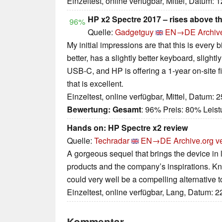
Einzeltest, online verfügbar, Mittel, Datum: 
HP x2 Spectre 2017 – rises above th
96%
Quelle:
Gadgetguy
EN→DE
Archiv
My initial impressions are that this is every b
better, has a slightly better keyboard, slightl
USB-C, and HP is offering a 1-year on-site 
that is excellent.
Einzeltest, online verfügbar, Mittel, Datum: 
Bewertung:
Gesamt
: 96% Preis: 80% Lei
Hands on: HP Spectre x2 review
Quelle:
Techradar
EN→DE
Archive.org v
A gorgeous sequel that brings the device in 
products and the company’s inspirations. Kno
could very well be a compelling alternative 
Einzeltest, online verfügbar, Lang, Datum: 
Kommentar