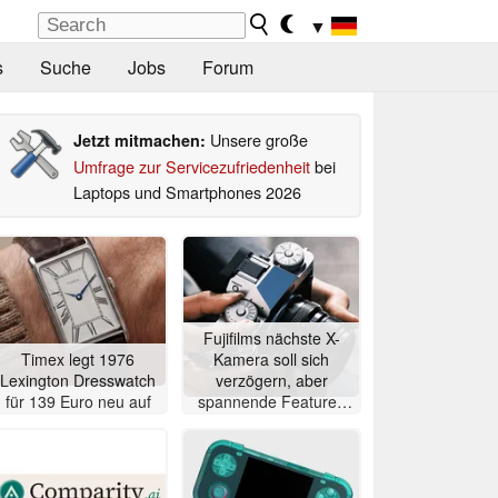
▼
s
Suche
Jobs
Forum
Unsere große
Jetzt mitmachen:
Umfrage zur Servicezufriedenheit
bei
Laptops und Smartphones 2026
Fujifilms nächste X-
Timex legt 1976
Kamera soll sich
Lexington Dresswatch
verzögern, aber
für 139 Euro neu auf
spannende Features
erhalten