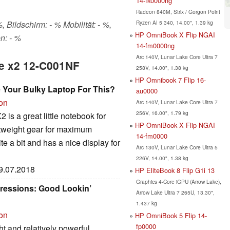
14-fk0000ng
Radeon 840M, Strix / Gorgon Point
Ryzen AI 5 340, 14.00", 1.39 kg
 Bildschirm: - % Mobilität: - %,
HP OmniBook X Flip NGAI
n: - %
14-fm0000ng
Arc 140V, Lunar Lake Core Ultra 7
re x2 12-C001NF
258V, 14.00", 1.38 kg
HP Omnibook 7 Flip 16-
 Your Bulky Laptop For This?
au0000
ion
Arc 140V, Lunar Lake Core Ultra 7
256V, 16.00", 1.79 kg
is a great little notebook for
HP OmniBook X Flip NGAI
htweight gear for maximum
14-fm0000
uite a bit and has a nice display for
Arc 130V, Lunar Lake Core Ultra 5
226V, 14.00", 1.38 kg
09.07.2018
HP EliteBook 8 Flip G1i 13
Graphics 4-Core iGPU (Arrow Lake),
pressions: Good Lookin’
Arrow Lake Ultra 7 265U, 13.30",
1.437 kg
ion
HP OmniBook 5 Flip 14-
fp0000
ht and relatively powerful