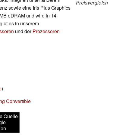
Preisvergleich
enz sowie eine Iris Plus Graphics
4 MB eDRAM und wird in 14-
 gibt es in unserem
essoren
und der
Prozessoren
e
)
ng Convertible
e Quelle
gle
gen