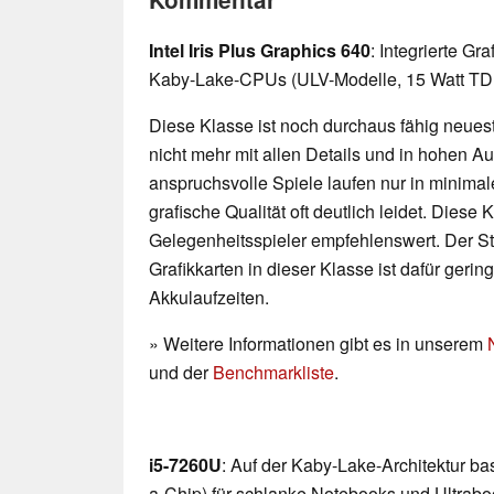
Intel Iris Plus Graphics 640
: Integrierte Gr
Kaby-Lake-CPUs (ULV-Modelle, 15 Watt TDP
Diese Klasse ist noch durchaus fähig neueste
nicht mehr mit allen Details und in hohen 
anspruchsvolle Spiele laufen nur in minimal
grafische Qualität oft deutlich leidet. Diese K
Gelegenheitsspieler empfehlenswert. Der 
Grafikkarten in dieser Klasse ist dafür geri
Akkulaufzeiten.
» Weitere Informationen gibt es in unserem
und der
Benchmarkliste
.
i5-7260U
: Auf der Kaby-Lake-Architektur b
a-Chip) für schlanke Notebooks und Ultraboo