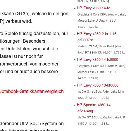
i3-N305, 14.00", 1.5 kg
HP Envy x360 14-fc
afikkarte (GT3e), welche in einigen
Graphics 4-Core iGPU (Arrow Lake),
) verbaut wird.
Meteor Lake-U Ultra 7 155U,
14.00", 1.39 kg
 Spiele flüssig darzustellen, nur
HP Envy x360 2-in-1 16-
ad0097nr
Auflösungen. Besonders
Radeon 780M, Hawk Point (Zen
en Detailstufen, wodurch die
4/4c) R7 8840HS, 16.00", 1.769 kg
lasse ist nur noch für
HP Envy x360 14-fc0000
Stromverbrauch von modernen
Graphics 4-Core iGPU (Arrow Lake),
nger und erlaubt auch bessere
Meteor Lake-U Ultra 5 125U,
14.00", 1.39 kg
HP Envy x360 13-bf0000
Notebook-Grafikkartenvergleich
Iris Xe G7 80EUs, Alder Lake-M i5-
1230U, 13.30", 1.39 kg
HP Spectre x360 14-
ef2074ng
Iris Xe G7 96EUs, Raptor Lake-U i7-
asierender ULV-SoC (System-on-
1355U, 13.50", 1.38 kg
ks. Integriert unter anderem