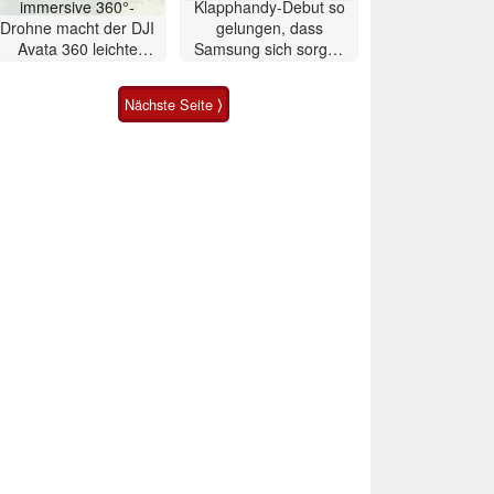
immersive 360°-
Klapphandy-Debut so
Drohne macht der DJI
gelungen, dass
Avata 360 leichte
Samsung sich sorgen
Konkurrenz
muss? – Razr Fold
Smartphone im Test
Nächste Seite ⟩