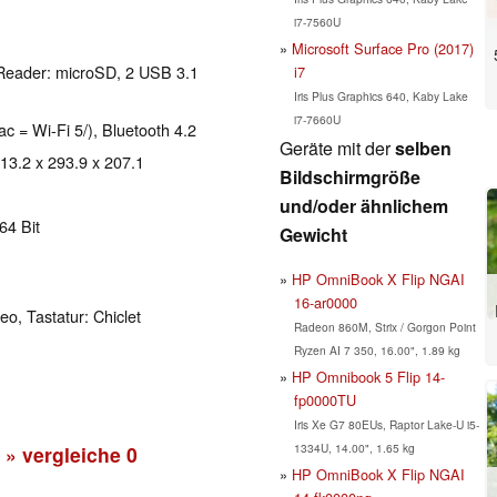
i7-7560U
Microsoft Surface Pro (2017)
Reader: microSD, 2 USB 3.1
i7
Iris Plus Graphics 640, Kaby Lake
i7-7660U
ac = Wi-Fi 5/), Bluetooth 4.2
Geräte mit der
selben
 13.2 x 293.9 x 207.1
Bildschirmgröße
und/oder ähnlichem
64 Bit
Gewicht
HP OmniBook X Flip NGAI
16-ar0000
o, Tastatur: Chiclet
Radeon 860M, Strix / Gorgon Point
Ryzen AI 7 350, 16.00", 1.89 kg
HP Omnibook 5 Flip 14-
fp0000TU
Iris Xe G7 80EUs, Raptor Lake-U i5-
1334U, 14.00", 1.65 kg
» vergleiche
0
HP OmniBook X Flip NGAI