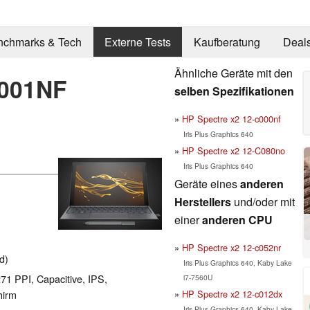
nchmarks & Tech
Externe Tests
Kaufberatung
Deal
Ähnliche Geräte mit den
C001NF
selben Spezifikationen
HP Spectre x2 12-c000nf
Iris Plus Graphics 640
HP Spectre x2 12-C080no
Iris Plus Graphics 640
Geräte eines
anderen
Herstellers
und/oder mit
einer
anderen CPU
HP Spectre x2 12-c052nr
d)
Iris Plus Graphics 640, Kaby Lake
271 PPI, Capacitive, IPS,
i7-7560U
HP Spectre x2 12-c012dx
hirm
Iris Plus Graphics 640, Kaby Lake