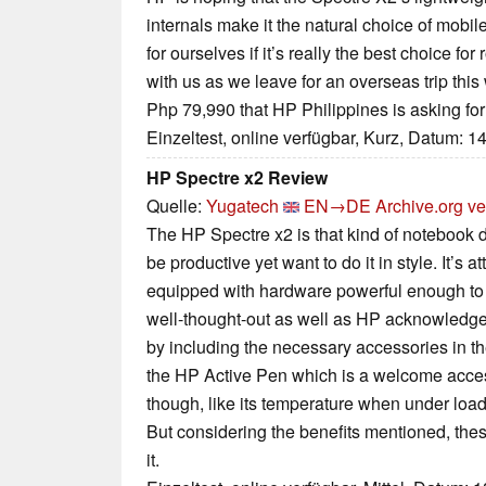
internals make it the natural choice of mobi
for ourselves if it’s really the best choice for 
with us as we leave for an overseas trip this
Php 79,990 that HP Philippines is asking for 
Einzeltest, online verfügbar, Kurz, Datum: 1
HP Spectre x2 Review
Quelle:
Yugatech
EN→DE
Archive.org ve
The HP Spectre x2 is that kind of notebook 
be productive yet want to do it in style. It’s at
equipped with hardware powerful enough to 
well-thought-out as well as HP acknowledged
by including the necessary accessories in t
the HP Active Pen which is a welcome accessor
though, like its temperature when under load, 
But considering the benefits mentioned, thes
it.