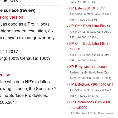
12.05.2018
258V, 14.00", 1.5 kg
HP Elite x360 1040 G11
e surface (review)
Arc 8-Core, Meteor Lake-H Ultra 7
e.org version
155H, 14.00", 1.38 kg
it as good as a Pro, it looks
HP OmniBook Ultra Flip 14
y higher screen resolution, 2 x
Arc 140V, Lunar Lake Core Ultra 7
fix or swap exchange warranty –
258V, 14.00", 1.336 kg
HP OmniBook Ultra Flip 14-
fh0000
25.11.2017
Arc 140V, Lunar Lake Core Ultra 7
stung: 100% Gehäuse: 100%
258V, 14.00", 1.34 kg
HP Envy x360 14-fa0000
Radeon 780M, Hawk Point (Zen
ersion
4/4c) R7 8840HS, 14.00", 1.39 kg
line with both HP’s existing
HP EliteBook x360 1040 G11
wing its price, the Spectre x2
Arc 8-Core, Meteor Lake-H Ultra 7
to the Surface Pro devices.
165H, 14.00", 1.487 kg
22.05.2017
HP Chromebook Plus x360
14b-cd0000
UHD Graphics 32EUs, Alder Lake-N