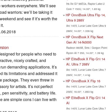
Iris Xe G7 96EUs, Raptor Lake-U
le workers everywhere. We’ll see
Core 7 150U, 14.00", 1.65 kg
road warriors: we’ll be taking it
HP OmniBook Ultra Flip 14,
 weekend and see if it’s worth the
Ultra 9 288V
it.
Arc 140V, Lunar Lake Core Ultra 9
4.06.2018
288V, 14.00", 1.336 kg
HP OmniBook X Flip Next
Gen AI 14-fk0000
rsion
Radeon 860M, Strix / Gorgon Point
Ryzen AI 7 350, 14.00", 1.39 kg
designed for people who need to
HP EliteBook X Flip G1i 14
tractive, nicely crafted, and
AI, Ultra 7 268V
run demanding applications. It’s
Arc 140V, Lunar Lake Core Ultra 7
 its limitations and addressed it
268V, 14.00", 1.4 kg
he package. They even threw in
HP OmniBook X Flip 16
y for artists. It’s not perfect
Arc 140V, Lunar Lake Core Ultra 7
258V, 16.00", 1.893 kg
pen sensitivity, and battery life.
HP EliteBook X Flip G1i 14
e are simple cons I can live with
AI
Arc 140V, Lunar Lake Core Ultra 7