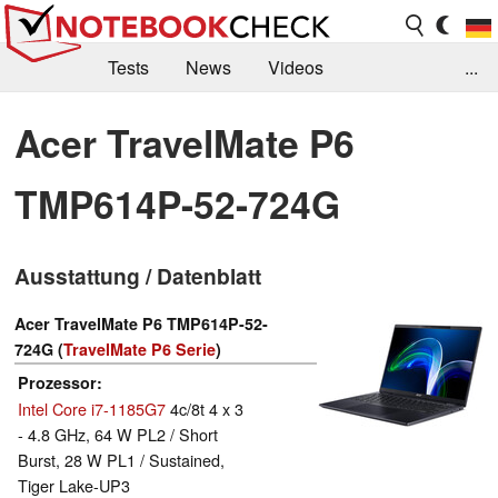
Tests
News
Videos
...
Benchmarks & Tech
Externe Tests
Acer TravelMate P6
Kaufberatung
Deals
Suche
Jobs
TMP614P-52-724G
Forum
Ausstattung / Datenblatt
Acer TravelMate P6 TMP614P-52-
724G (
TravelMate P6 Serie
)
Prozessor
Intel Core i7-1185G7
4c/8t 4 x 3
- 4.8 GHz, 64 W PL2 / Short
Burst, 28 W PL1 / Sustained,
Tiger Lake-UP3