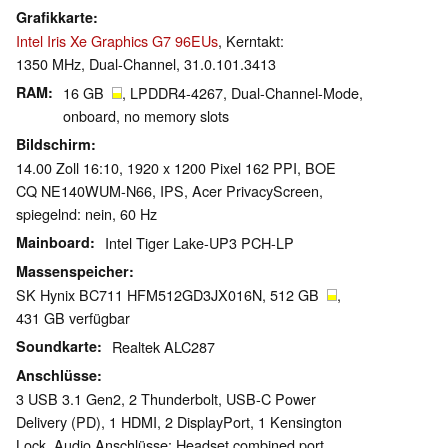
Grafikkarte
Intel Iris Xe Graphics G7 96EUs
, Kerntakt:
1350 MHz, Dual-Channel, 31.0.101.3413
RAM
16 GB
, LPDDR4-4267, Dual-Channel-Mode,
onboard, no memory slots
Bildschirm
14.00 Zoll 16:10, 1920 x 1200 Pixel 162 PPI, BOE
CQ NE140WUM-N66, IPS, Acer PrivacyScreen,
spiegelnd: nein, 60 Hz
Mainboard
Intel Tiger Lake-UP3 PCH-LP
Massenspeicher
SK Hynix BC711 HFM512GD3JX016N, 512 GB
,
431 GB verfügbar
Soundkarte
Realtek ALC287
Anschlüsse
3 USB 3.1 Gen2, 2 Thunderbolt, USB-C Power
Delivery (PD), 1 HDMI, 2 DisplayPort, 1 Kensington
Lock, Audio Anschlüsse: Headset combined port,