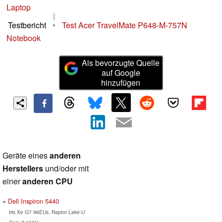
Laptop
|
Testbericht
•
Test Acer TravelMate P648-M-757N
Notebook
Als bevorzugte Quelle
auf Google
hinzufügen
Geräte eines
anderen
Herstellers
und/oder mit
einer
anderen CPU
Dell Inspiron 5440
Iris Xe G7 96EUs, Raptor Lake-U