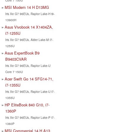
Core 7 150U
MSI Modern 14 H D13MG
Iris Xe G7 96EUs, Raptor Lake-H i9-
13900H
Asus Vivobook 14 X1404ZA,
i7-1255U
Iris Xe G7 96EUs, Alder Lake-M i7-
1255U
Asus ExpertBook B9
B9403CVAR
Iris Xe G7 96EUs, Raptor Lake-U
Core 7 150U
Acer Swift Go 14 SFG14-71,
i7-1355U
Iris Xe G7 96EUs, Raptor Lake-U i7-
1355U
HP EliteBook 840 G10, i7-
1360P
Iris Xe G7 96EUs, Raptor Lake-P i7-
1360P
MSI Commercial 14 H A13