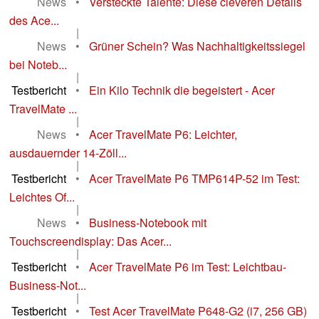
News
•
Versteckte Talente: Diese cleveren Details
des Ace...
|
News
•
Grüner Schein? Was Nachhaltigkeitssiegel
bei Noteb...
|
Testbericht
•
Ein Kilo Technik die begeistert - Acer
TravelMate ...
|
News
•
Acer TravelMate P6: Leichter,
ausdauernder 14-Zöll...
|
Testbericht
•
Acer TravelMate P6 TMP614P-52 im Test:
Leichtes Of...
|
News
•
Business-Notebook mit
Touchscreendisplay: Das Acer...
|
Testbericht
•
Acer TravelMate P6 im Test: Leichtbau-
Business-Not...
|
Testbericht
•
Test Acer TravelMate P648-G2 (i7, 256 GB)