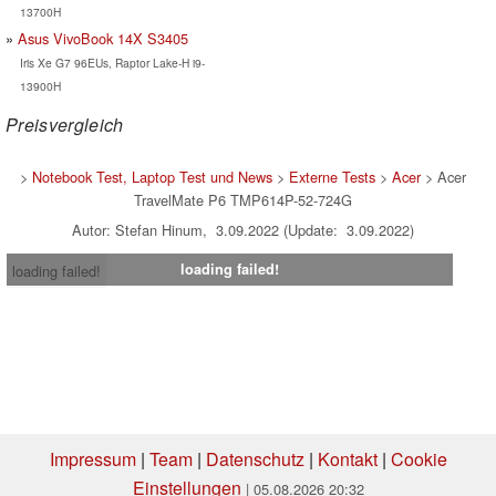
13700H
Asus VivoBook 14X S3405
Iris Xe G7 96EUs, Raptor Lake-H i9-
13900H
Preisvergleich
>
Notebook Test, Laptop Test und News
>
Externe Tests
>
Acer
> Acer
TravelMate P6 TMP614P-52-724G
Autor: Stefan Hinum, 3.09.2022 (Update: 3.09.2022)
loading failed!
loading failed!
Impressum
|
Team
|
Datenschutz
|
Kontakt
|
Cookie
Einstellungen
| 05.08.2026 20:32