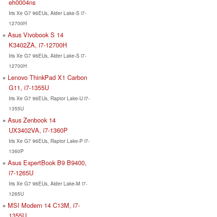
eh0004ns
Iris Xe G7 96EUs, Alder Lake-S i7-
12700H
Asus Vivobook S 14
K3402ZA, i7-12700H
Iris Xe G7 96EUs, Alder Lake-S i7-
12700H
Lenovo ThinkPad X1 Carbon
G11, i7-1355U
Iris Xe G7 96EUs, Raptor Lake-U i7-
1355U
Asus Zenbook 14
UX3402VA, i7-1360P
Iris Xe G7 96EUs, Raptor Lake-P i7-
1360P
Asus ExpertBook B9 B9400,
i7-1265U
Iris Xe G7 96EUs, Alder Lake-M i7-
1265U
MSI Modern 14 C13M, i7-
1355U