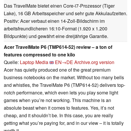
Das TravelMate bietet einen Core-i7-Prozessor (Tiger
Lake), 16 GB Arbeitsspeicher und sehr gute Akkulaufzeiten.
Positiv: Acer verbaut einen 14-Zoll-Bildschirm im
arbeitsfreundlicheren 16:10-Format (1.920 x 1.200
Bildpunkte) und gewährt eine dreijährige Garantie.
Acer TravelMate P6 (TMP614-52) review – a ton of
features compressed to one kilo
Quelle:
Laptop Media
EN→DE
Archive.org version
Acer has quietly produced one of the great premium
business notebooks on the market. Without too many bells
and whistles, the TravelMate P6 (TMP614-52) delivers top-
notch performance, which even lets you play some light
games when you’re not working. This machine is an
absolute beast when it comes to features. Yes, it’s not
cheap, and it shouldn’t be. In this case, you are really
getting what you’re paying for, and in our view – it is totally
worth it.