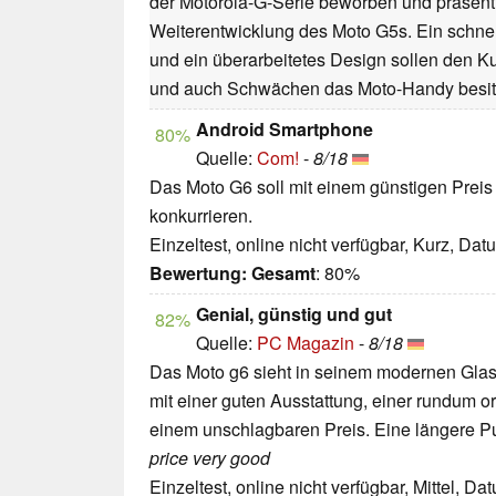
der Motorola-G-Serie beworben und präsenti
Weiterentwicklung des Moto G5s. Ein schne
und ein überarbeitetes Design sollen den K
und auch Schwächen das Moto-Handy besitzt
Android Smartphone
80%
Quelle:
Com!
-
8/18
Das Moto G6 soll mit einem günstigen Preis
konkurrieren.
Einzeltest, online nicht verfügbar, Kurz, Da
Bewertung:
Gesamt
: 80%
Genial, günstig und gut
82%
Quelle:
PC Magazin
-
8/18
Das Moto g6 sieht in seinem modernen Gla
mit einer guten Ausstattung, einer rundum 
einem unschlagbaren Preis. Eine längere P
price very good
Einzeltest, online nicht verfügbar, Mittel, D