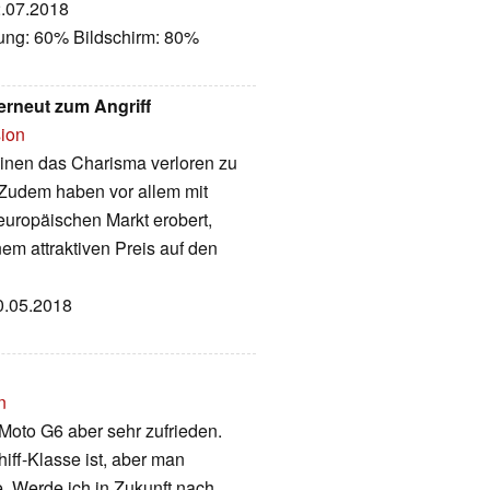
2.07.2018
tung: 60% Bildschirm: 80%
erneut zum Angriff
sion
inen das Charisma verloren zu
 Zudem haben vor allem mit
uropäischen Markt erobert,
m attraktiven Preis auf den
30.05.2018
n
Moto G6 aber sehr zufrieden.
iff-Klasse ist, aber man
. Werde ich in Zukunft nach