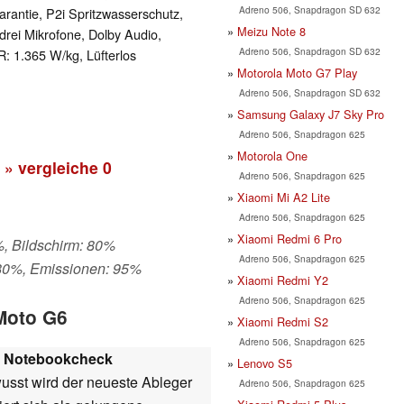
Adreno 506, Snapdragon SD 632
rantie, P2i Spritzwasserschutz,
Meizu Note 8
rei Mikrofone, Dolby Audio,
Adreno 506, Snapdragon SD 632
: 1.365 W/kg, Lüfterlos
Motorola Moto G7 Play
Adreno 506, Snapdragon SD 632
Samsung Galaxy J7 Sky Pro
Adreno 506, Snapdragon 625
Motorola One
» vergleiche
0
Adreno 506, Snapdragon 625
Xiaomi Mi A2 Lite
Adreno 506, Snapdragon 625
Xiaomi Redmi 6 Pro
%, Bildschirm: 80%
Adreno 506, Snapdragon 625
 80%, Emissionen: 95%
Xiaomi Redmi Y2
Adreno 506, Snapdragon 625
 Moto G6
Xiaomi Redmi S2
Adreno 506, Snapdragon 625
|
Notebookcheck
Lenovo S5
usst wird der neueste Ableger
Adreno 506, Snapdragon 625