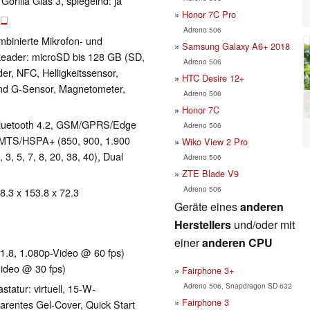
orilla Glas 3, spiegelnd: ja
Honor 7C Pro
B
Adreno 506
mbinierte Mikrofon- und
Samsung Galaxy A6+ 2018
Reader: microSD bis 128 GB (SD,
Adreno 506
r, NFC, Helligkeitssensor,
HTC Desire 12+
nd G-Sensor, Magnetometer,
Adreno 506
Honor 7C
, Bluetooth 4.2, GSM/GPRS/Edge
Adreno 506
UMTS/HSPA+ (850, 900, 1.900
Wiko View 2 Pro
3, 5, 7, 8, 20, 38, 40), Dual
Adreno 506
ZTE Blade V9
Adreno 506
 8.3 x 153.8 x 72.3
Geräte eines
anderen
Herstellers
und/oder mit
einer
anderen CPU
1.8, 1.080p-Video @ 60 fps)
ideo @ 30 fps)
Fairphone 3+
Adreno 506, Snapdragon SD 632
tatur: virtuell, 15-W-
Fairphone 3
arentes Gel-Cover, Quick Start