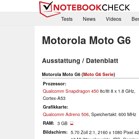
Tests
News
Videos
Be
Motorola Moto G6
Ausstattung / Datenblatt
Motorola Moto G6 (
Moto G6 Serie
)
Prozessor
Qualcomm Snapdragon 450
8c/8t 8 x 1.8 GHz,
Cortex-A53
Grafikkarte
Qualcomm Adreno 506
, Speichertakt: 600 MHz
RAM
3 GB
Bildschirm
5.70 Zoll 2:1, 2160 x 1080 Pixel 4