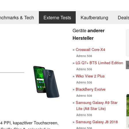
nchmarks & Tech
Externe Tests
Kaufberatung
Deal
Geräte
anderer
Hersteller
Crosscall Core-X4
Adreno 506
LG Q7+ BTS Limited Edition
l
Adreno 506
Wiko View 2 Plus
Adreno 506
BlackBerry Evolve
Adreno 506
Samsung Galaxy A9 Star
Lite (A8 Star Lite)
Adreno 506
Samsung Galaxy J8 2018
24 PPI, kapazitiver Touchscreen,
Adreno 506