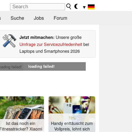
▼
s
Suche
Jobs
Forum
Unsere große
Jetzt mitmachen:
Umfrage zur Servicezufriedenheit
bei
Laptops und Smartphones 2026
loading failed!
oading failed!
73%
Ist das noch ein
Handy enttäuscht zum
Fitnesstracker? Xiaomi
Vollpreis, lohnt sich