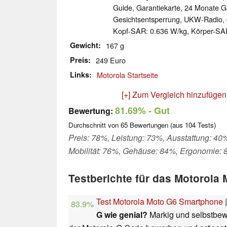
Guide, Garantiekarte, 24 Monate Ga
Gesichtsentsperrung, UKW-Radio, d
Kopf-SAR: 0.636 W/kg, Körper-SAR
Gewicht
167 g
Preis
249 Euro
Links
Motorola Startseite
[+] Zum Vergleich hinzufügen
81.69%
- Gut
Bewertung:
Durchschnitt von
65
Bewertungen (aus
104
Tests)
Preis: 78%, Leistung: 73%, Ausstattung: 40
Mobilität: 76%, Gehäuse: 84%, Ergonomie:
Testberichte für das Motorola
Test Motorola Moto G6 Smartphone
83.9%
G wie genial?
Markig und selbstbew