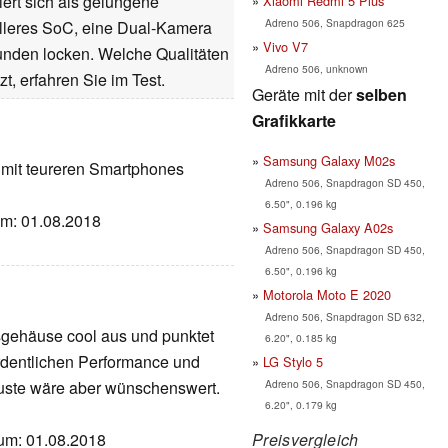
ert sich als gelungene
Xiaomi Redmi 5 Plus
Adreno 506, Snapdragon 625
lleres SoC, eine Dual-Kamera
Vivo V7
unden locken. Welche Qualitäten
Adreno 506, unknown
, erfahren Sie im Test.
Geräte mit der
selben
Grafikkarte
Samsung Galaxy M02s
 mit teureren Smartphones
Adreno 506, Snapdragon SD 450,
6.50", 0.196 kg
tum: 01.08.2018
Samsung Galaxy A02s
Adreno 506, Snapdragon SD 450,
6.50", 0.196 kg
Motorola Moto E 2020
Adreno 506, Snapdragon SD 632,
sgehäuse cool aus und punktet
6.20", 0.185 kg
ordentlichen Performance und
LG Stylo 5
Adreno 506, Snapdragon SD 450,
uste wäre aber wünschenswert.
6.20", 0.179 kg
Preisvergleich
atum: 01.08.2018