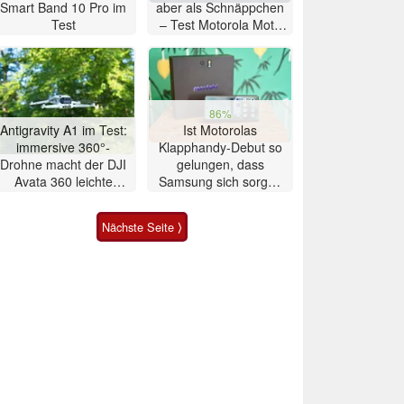
Smart Band 10 Pro im
aber als Schnäppchen
Test
– Test Motorola Moto
G47 Smartphone
86%
Antigravity A1 im Test:
Ist Motorolas
immersive 360°-
Klapphandy-Debut so
Drohne macht der DJI
gelungen, dass
Avata 360 leichte
Samsung sich sorgen
Konkurrenz
muss? – Razr Fold
Smartphone im Test
Nächste Seite ⟩