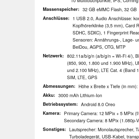
10 Multitouchpunkte, IPS, Corning G
Massenspeicher
32 GB eMMC Flash, 32 G
Anschlüsse
1 USB 2.0, Audio Anschlüsse: ko
Kopfhörerklinke (3,5 mm), Card 
SDHC, SDXC), 1 Fingerprint Reade
Sensoren: Annährungs-, Lage- u
BeiDou, AGPS, OTG, MTP
Netzwerk
802.11a/b/g/n (a/b/g/n = Wi-Fi 4/)
(850, 900, 1.800 und 1.900 MHz), 
und 2.100 MHz), LTE Cat. 4 (Band 1, 
SIM, LTE, GPS
Abmessungen
Höhe x Breite x Tiefe (in mm):
Akku
3000 mAh Lithium-Ion
Betriebssystem
Android 8.0 Oreo
Kamera
Primary Camera: 12 MPix + 5 MPix (f/
Secondary Camera: 8 MPix (1.080p-V
Sonstiges
Lautsprecher: Monolautsprecher, Tas
Turboladegerät, USB-Kabel, transp