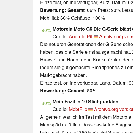
Einzeltest, online verfügbar, Kurz, Datum: 0
Bewertung:
Gesamt
: 66% Preis: 93% Leis
Mobilität: 66% Gehäuse: 100%
Motorola Moto G6 Die G-Serie bläst 
80%
Quelle:
Android Pit
Archive.org ver
Die neueren Generationen der G-Serie sche
haben, das die Serie einst ausgemacht hat.
Huawei und Honor neue Konkurrenten den e
indem sie gut gemachte Smartphones zu eine
Markt gebracht haben.
Einzeltest, online verfügbar, Lang, Datum: 
Bewertung:
Gesamt
: 80%
Mein Fazit in 10 Stichpunkten
80%
Quelle:
MobiFlip
Archive.org versio
Allgemein war ich im Test mit dem Motorola 
Man spürt natürlich, dass das keine Flaggsch
bekommt für unter 250 Euro viel Smartphone