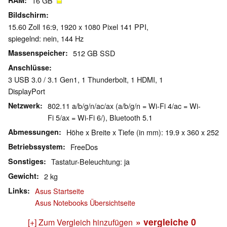
RAM
16 GB
Bildschirm
15.60 Zoll 16:9, 1920 x 1080 Pixel 141 PPI,
spiegelnd: nein, 144 Hz
Massenspeicher
512 GB SSD
Anschlüsse
3 USB 3.0 / 3.1 Gen1, 1 Thunderbolt, 1 HDMI, 1
DisplayPort
Netzwerk
802.11 a/b/g/n/ac/ax (a/b/g/n = Wi-Fi 4/ac = Wi-
Fi 5/ax = Wi-Fi 6/), Bluetooth 5.1
Abmessungen
Höhe x Breite x Tiefe (in mm): 19.9 x 360 x 252
Betriebssystem
FreeDos
Sonstiges
Tastatur-Beleuchtung: ja
Gewicht
2 kg
Links
Asus Startseite
Asus Notebooks Übersichtseite
» vergleiche
0
[+] Zum Vergleich hinzufügen