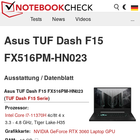
Tests
News
Videos
...
Benchmarks & Tech
Externe Tests
Asus TUF Dash F15
Kaufberatung
Deals
Suche
Jobs
FX516PM-HN023
Forum
Ausstattung / Datenblatt
Asus TUF Dash F15 FX516PM-HN023
(
TUF Dash F15 Serie
)
Prozessor
Intel Core i7-11370H
4c/8t 4 x
3.3 - 4.8 GHz, Tiger Lake-H35
Grafikkarte
NVIDIA GeForce RTX 3060 Laptop GPU