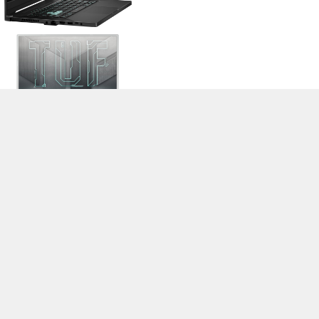
>
Notebook Test, Laptop Test und News
>
Externe Tests
>
Asus
> Asus
TUF Dash F15 FX516PM-HN023
Autor: Stefan Hinum, 10.05.2021 (Update: 10.05.2021)
loading failed!
loading failed!