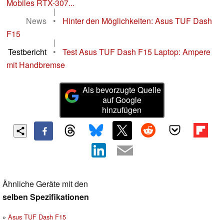
Mobiles RTX-307...
|
News
•
Hinter den Möglichkeiten: Asus TUF Dash
F15
|
Testbericht
•
Test Asus TUF Dash F15 Laptop: Ampere
mit Handbremse
Als bevorzugte Quelle
auf Google
hinzufügen
Ähnliche Geräte mit den
selben Spezifikationen
Asus TUF Dash F15