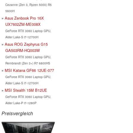
Cezanne (Zen 3, Ryzen 5000) R5
5600H
Asus Zenbook Pro 16X
UX7602ZM-ME008X
GeForce RTX 3060 Laptop GPU,
Alder Lake-S i7-12700H
Asus ROG Zephyrus G15
GA503RM-HQ003W
GeForce RTX 3060 Laptop GPU,
Rembrandt (Zen 3+) R7 6800HS
MSI Katana GF66 12UE-077
GeForce RTX 3060 Laptop GPU,
Alder Lake-S i7-12700H
MSI Stealth 15M B12UE
GeForce RTX 3060 Laptop GPU,
Alder Lake-P i7-1280P
Preisvergleich