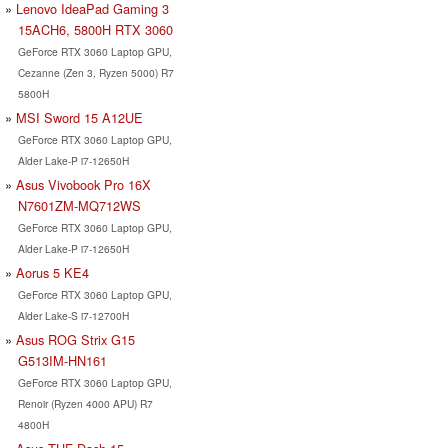
Lenovo IdeaPad Gaming 3
15ACH6, 5800H RTX 3060
GeForce RTX 3060 Laptop GPU,
Cezanne (Zen 3, Ryzen 5000) R7
5800H
MSI Sword 15 A12UE
GeForce RTX 3060 Laptop GPU,
Alder Lake-P i7-12650H
Asus Vivobook Pro 16X
N7601ZM-MQ712WS
GeForce RTX 3060 Laptop GPU,
Alder Lake-P i7-12650H
Aorus 5 KE4
GeForce RTX 3060 Laptop GPU,
Alder Lake-S i7-12700H
Asus ROG Strix G15
G513IM-HN161
GeForce RTX 3060 Laptop GPU,
Renoir (Ryzen 4000 APU) R7
4800H