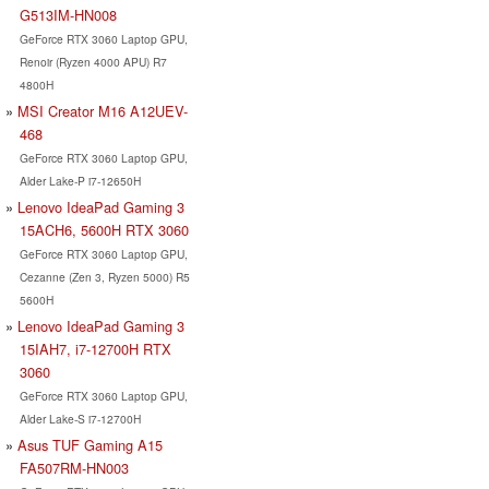
G513IM-HN008
GeForce RTX 3060 Laptop GPU,
Renoir (Ryzen 4000 APU) R7
4800H
MSI Creator M16 A12UEV-
468
GeForce RTX 3060 Laptop GPU,
Alder Lake-P i7-12650H
Lenovo IdeaPad Gaming 3
15ACH6, 5600H RTX 3060
GeForce RTX 3060 Laptop GPU,
Cezanne (Zen 3, Ryzen 5000) R5
5600H
Lenovo IdeaPad Gaming 3
15IAH7, i7-12700H RTX
3060
GeForce RTX 3060 Laptop GPU,
Alder Lake-S i7-12700H
Asus TUF Gaming A15
FA507RM-HN003