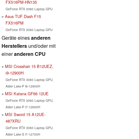
FX516PM-HN135
GeForce RTX 3060 Laptop GPU
Asus TUF Dash F15
FX516PM
GeForce RTX 3060 Laptop GPU
Geräte eines
anderen
Herstellers
und/oder mit
einer
anderen CPU
MSI Crosshair 15 B12UEZ,
i9-12900H
GeForce RTX 3060 Laptop GPU,
Alder Lake-P i9-12900H
MSI Katana GF66 12UE
GeForce RTX 3060 Laptop GPU,
Alder Lake-P i7-12650H
MSI Sword 15 A12UE-
487XRU
GeForce RTX 3060 Laptop GPU,
Alder Lake-S i7-12700H