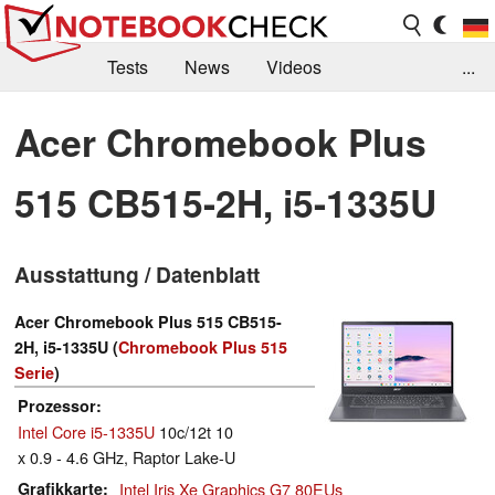
Tests
News
Videos
...
Benchmarks & Tech
Externe Tests
Acer Chromebook Plus
Kaufberatung
Deals
Suche
Jobs
515 CB515-2H, i5-1335U
Forum
Ausstattung / Datenblatt
Acer Chromebook Plus 515 CB515-
2H, i5-1335U (
Chromebook Plus 515
Serie
)
Prozessor
Intel Core i5-1335U
10c/12t 10
x 0.9 - 4.6 GHz, Raptor Lake-U
Grafikkarte
Intel Iris Xe Graphics G7 80EUs