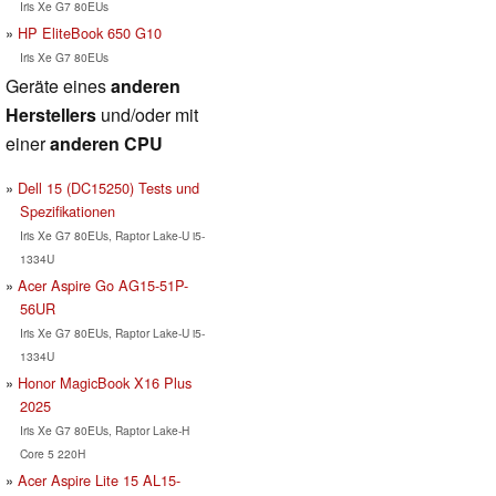
Iris Xe G7 80EUs
HP EliteBook 650 G10
Iris Xe G7 80EUs
Geräte eines
anderen
Herstellers
und/oder mit
einer
anderen CPU
Dell 15 (DC15250) Tests und
Spezifikationen
Iris Xe G7 80EUs, Raptor Lake-U i5-
1334U
Acer Aspire Go AG15-51P-
56UR
Iris Xe G7 80EUs, Raptor Lake-U i5-
1334U
Honor MagicBook X16 Plus
2025
Iris Xe G7 80EUs, Raptor Lake-H
Core 5 220H
Acer Aspire Lite 15 AL15-