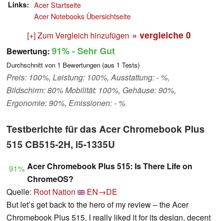
Links
Acer Startseite
Acer Notebooks Übersichtseite
» vergleiche
0
[+] Zum Vergleich hinzufügen
91%
- Sehr Gut
Bewertung:
Durchschnitt von
1
Bewertungen (aus
1
Tests)
Preis: 100%, Leistung: 100%, Ausstattung: - %,
Bildschirm: 80% Mobilität: 100%, Gehäuse: 90%,
Ergonomie: 90%, Emissionen: - %
Testberichte für das Acer Chromebook Plus
515 CB515-2H, i5-1335U
Acer Chromebook Plus 515: Is There Life on
91%
ChromeOS?
Quelle:
Root Nation
EN→DE
But let’s get back to the hero of my review – the Acer
Chromebook Plus 515. I really liked it for its design, decent