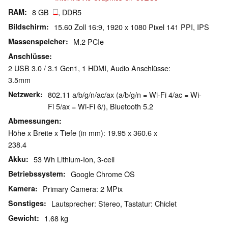
RAM
8 GB
, DDR5
Bildschirm
15.60 Zoll 16:9, 1920 x 1080 Pixel 141 PPI, IPS
Massenspeicher
M.2 PCIe
Anschlüsse
2 USB 3.0 / 3.1 Gen1, 1 HDMI, Audio Anschlüsse:
3.5mm
Netzwerk
802.11 a/b/g/n/ac/ax (a/b/g/n = Wi-Fi 4/ac = Wi-
Fi 5/ax = Wi-Fi 6/), Bluetooth 5.2
Abmessungen
Höhe x Breite x Tiefe (in mm): 19.95 x 360.6 x
238.4
Akku
53 Wh Lithium-Ion, 3-cell
Betriebssystem
Google Chrome OS
Kamera
Primary Camera: 2 MPix
Sonstiges
Lautsprecher: Stereo, Tastatur: Chiclet
Gewicht
1.68 kg