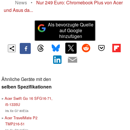
News
•
Nur 249 Euro: Chromebook Plus von Acer
und Asus da...
Als bevorzugte Quelle
auf Google
hinzufügen
Ähnliche Geräte mit den
selben Spezifikationen
Acer Swift Go 16 SFG16-71,
i5-1335U
Iris Xe G7 80EUs
Acer TravelMate P2
TMP216-51