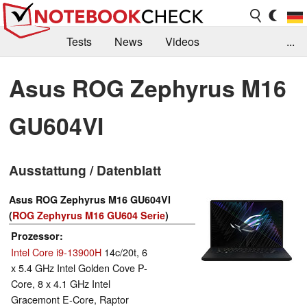
Tests
News
Videos
...
Benchmarks & Tech
Externe Tests
Asus ROG Zephyrus M16
Kaufberatung
Deals
Suche
Jobs
GU604VI
Forum
Ausstattung / Datenblatt
Asus ROG Zephyrus M16 GU604VI
(
ROG Zephyrus M16 GU604 Serie
)
Prozessor
Intel Core i9-13900H
14c/20t, 6
x 5.4 GHz Intel Golden Cove P-
Core, 8 x 4.1 GHz Intel
Gracemont E-Core, Raptor