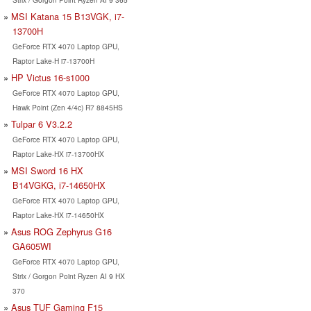
MSI Katana 15 B13VGK, i7-
13700H
GeForce RTX 4070 Laptop GPU,
Raptor Lake-H i7-13700H
HP Victus 16-s1000
GeForce RTX 4070 Laptop GPU,
Hawk Point (Zen 4/4c) R7 8845HS
Tulpar 6 V3.2.2
GeForce RTX 4070 Laptop GPU,
Raptor Lake-HX i7-13700HX
MSI Sword 16 HX
B14VGKG, i7-14650HX
GeForce RTX 4070 Laptop GPU,
Raptor Lake-HX i7-14650HX
Asus ROG Zephyrus G16
GA605WI
GeForce RTX 4070 Laptop GPU,
Strix / Gorgon Point Ryzen AI 9 HX
370
Asus TUF Gaming F15