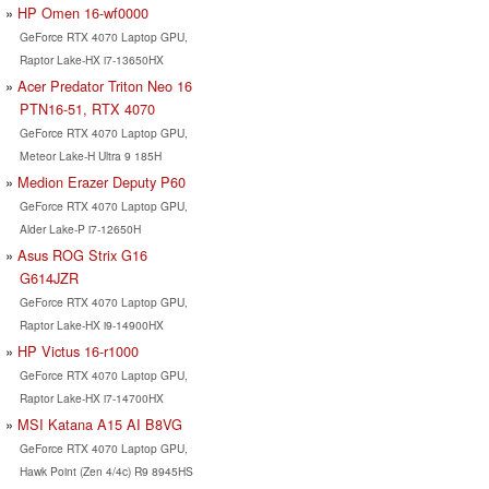
HP Omen 16-wf0000
GeForce RTX 4070 Laptop GPU,
Raptor Lake-HX i7-13650HX
Acer Predator Triton Neo 16
PTN16-51, RTX 4070
GeForce RTX 4070 Laptop GPU,
Meteor Lake-H Ultra 9 185H
Medion Erazer Deputy P60
GeForce RTX 4070 Laptop GPU,
Alder Lake-P i7-12650H
Asus ROG Strix G16
G614JZR
GeForce RTX 4070 Laptop GPU,
Raptor Lake-HX i9-14900HX
HP Victus 16-r1000
GeForce RTX 4070 Laptop GPU,
Raptor Lake-HX i7-14700HX
MSI Katana A15 AI B8VG
GeForce RTX 4070 Laptop GPU,
Hawk Point (Zen 4/4c) R9 8945HS