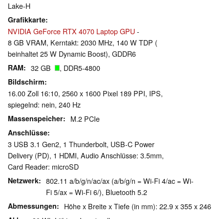
Lake-H
Grafikkarte
NVIDIA GeForce RTX 4070 Laptop GPU
-
8 GB VRAM, Kerntakt: 2030 MHz, 140 W TDP (
beinhaltet 25 W Dynamic Boost), GDDR6
RAM
32 GB
, DDR5-4800
Bildschirm
16.00 Zoll 16:10, 2560 x 1600 Pixel 189 PPI, IPS,
spiegelnd: nein, 240 Hz
Massenspeicher
M.2 PCIe
Anschlüsse
3 USB 3.1 Gen2, 1 Thunderbolt, USB-C Power
Delivery (PD), 1 HDMI, Audio Anschlüsse: 3.5mm,
Card Reader: microSD
Netzwerk
802.11 a/b/g/n/ac/ax (a/b/g/n = Wi-Fi 4/ac = Wi-
Fi 5/ax = Wi-Fi 6/), Bluetooth 5.2
Abmessungen
Höhe x Breite x Tiefe (in mm): 22.9 x 355 x 246