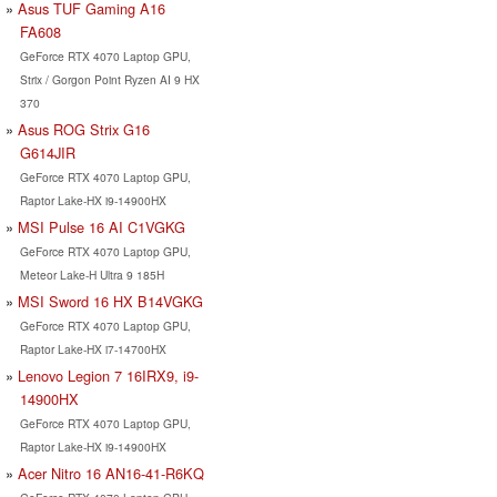
Asus TUF Gaming A16
FA608
GeForce RTX 4070 Laptop GPU,
Strix / Gorgon Point Ryzen AI 9 HX
370
Asus ROG Strix G16
G614JIR
GeForce RTX 4070 Laptop GPU,
Raptor Lake-HX i9-14900HX
MSI Pulse 16 AI C1VGKG
GeForce RTX 4070 Laptop GPU,
Meteor Lake-H Ultra 9 185H
MSI Sword 16 HX B14VGKG
GeForce RTX 4070 Laptop GPU,
Raptor Lake-HX i7-14700HX
Lenovo Legion 7 16IRX9, i9-
14900HX
GeForce RTX 4070 Laptop GPU,
Raptor Lake-HX i9-14900HX
Acer Nitro 16 AN16-41-R6KQ