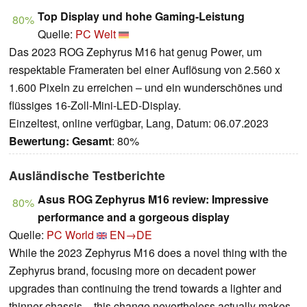
Top Display und hohe Gaming-Leistung
80%
Quelle:
PC Welt
Das 2023 ROG Zephyrus M16 hat genug Power, um
respektable Frameraten bei einer Auflösung von 2.560 x
1.600 Pixeln zu erreichen – und ein wunderschönes und
flüssiges 16-Zoll-Mini-LED-Display.
Einzeltest, online verfügbar, Lang, Datum: 06.07.2023
Bewertung:
Gesamt
: 80%
Ausländische Testberichte
Asus ROG Zephyrus M16 review: Impressive
80%
performance and a gorgeous display
Quelle:
PC World
EN→DE
While the 2023 Zephyrus M16 does a novel thing with the
Zephyrus brand, focusing more on decadent power
upgrades than continuing the trend towards a lighter and
thinner chassis – this change nevertheless actually makes