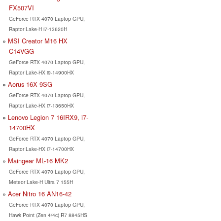
FX507VI
GeForce RTX 4070 Laptop GPU,
Raptor Lake-H i7-13620H
MSI Creator M16 HX
C14VGG
GeForce RTX 4070 Laptop GPU,
Raptor Lake-HX i9-14900HX
Aorus 16X 9SG
GeForce RTX 4070 Laptop GPU,
Raptor Lake-HX i7-13650HX
Lenovo Legion 7 16IRX9, i7-
14700HX
GeForce RTX 4070 Laptop GPU,
Raptor Lake-HX i7-14700HX
Maingear ML-16 MK2
GeForce RTX 4070 Laptop GPU,
Meteor Lake-H Ultra 7 155H
Acer Nitro 16 AN16-42
GeForce RTX 4070 Laptop GPU,
Hawk Point (Zen 4/4c) R7 8845HS