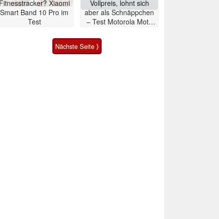
Fitnesstracker? Xiaomi
Vollpreis, lohnt sich
Smart Band 10 Pro im
aber als Schnäppchen
Test
– Test Motorola Moto
G47 Smartphone
Nächste Seite ⟩