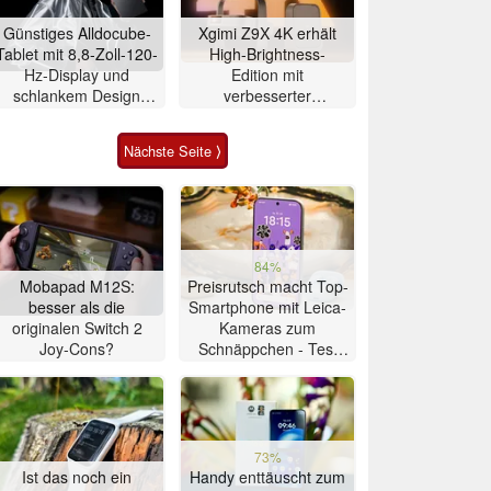
Günstiges Alldocube-
Xgimi Z9X 4K erhält
Tablet mit 8,8-Zoll-120-
High-Brightness-
Hz-Display und
Edition mit
schlankem Design
verbesserter
vorgestellt
Ausstattung
Nächste Seite ⟩
84%
Mobapad M12S:
Preisrutsch macht Top-
besser als die
Smartphone mit Leica-
originalen Switch 2
Kameras zum
Joy-Cons?
Schnäppchen - Test
Xiaomi 17T
73%
Ist das noch ein
Handy enttäuscht zum