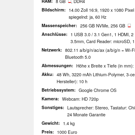
RAM
8 GB
, DDR4
Bildschirm
14.00 Zoll 16:9, 1920 x 1080 Pixel
spiegelnd: ja, 60 Hz
Massenspeicher
256 GB NVMe, 256 GB
Anschlüsse
1 USB 3.0 / 3.1 Gen1, 1 HDMI, 2 
3.5mm, Card Reader: microSD, 1 
Netzwerk
802.11 a/b/g/n/ac/ax (a/b/g/n = Wi-Fi
Bluetooth 5.0
Abmessungen
Höhe x Breite x Tiefe (in mm):
Akku
48 Wh, 3220 mAh Lithium-Polymer, 3-cell,
Hersteller): 10 h
Betriebssystem
Google Chrome OS
Kamera
Webcam: HD 720p
Sonstiges
Lautsprecher: Stereo, Tastatur: Chi
24 Monate Garantie
Gewicht
1.4 kg
Preis
1000 Euro