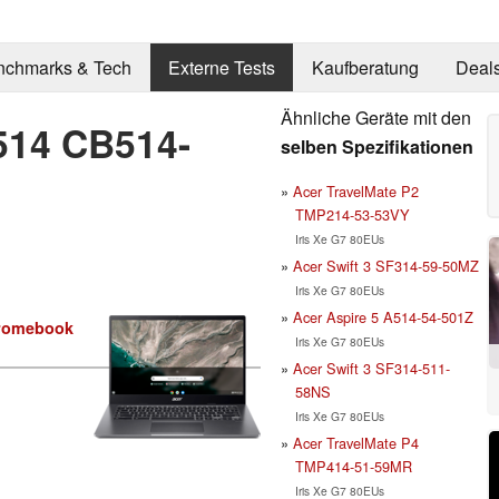
nchmarks & Tech
Externe Tests
Kaufberatung
Deal
Ähnliche Geräte mit den
514 CB514-
selben Spezifikationen
Acer TravelMate P2
TMP214-53-53VY
Iris Xe G7 80EUs
Acer Swift 3 SF314-59-50MZ
Iris Xe G7 80EUs
Acer Aspire 5 A514-54-501Z
romebook
Iris Xe G7 80EUs
Acer Swift 3 SF314-511-
58NS
Iris Xe G7 80EUs
Acer TravelMate P4
TMP414-51-59MR
Iris Xe G7 80EUs