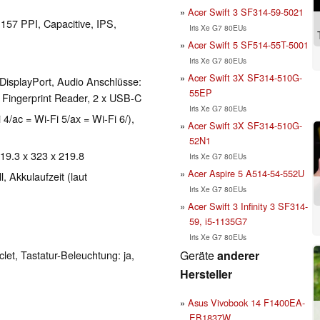
Acer Swift 3 SF314-59-5021
 157 PPI, Capacitive, IPS,
Iris Xe G7 80EUs
Acer Swift 5 SF514-55T-5001
Iris Xe G7 80EUs
Acer Swift 3X SF314-510G-
DisplayPort, Audio Anschlüsse:
55EP
Fingerprint Reader, 2 x USB-C
Iris Xe G7 80EUs
 4/ac = Wi-Fi 5/ax = Wi-Fi 6/),
Acer Swift 3X SF314-510G-
52N1
 19.3 x 323 x 219.8
Iris Xe G7 80EUs
Acer Aspire 5 A514-54-552U
 Akkulaufzeit (laut
Iris Xe G7 80EUs
Acer Swift 3 Infinity 3 SF314-
59, i5-1135G7
Iris Xe G7 80EUs
Geräte
anderer
clet, Tastatur-Beleuchtung: ja,
Hersteller
Asus Vivobook 14 F1400EA-
EB1837W