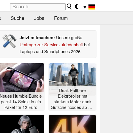
▼
s
Suche
Jobs
Forum
Unsere große
Jetzt mitmachen:
Umfrage zur Servicezufriedenheit
bei
Laptops und Smartphones 2026
Deal: Faltbare
Neues Humble Bundle
Elektroroller mit
packt 14 Spiele in ein
starkem Motor dank
Paket für 12 Euro
Gutscheincodes ab nur
284 Euro