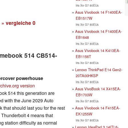
Iris Xe G7 80EUs
Asus Vivobook 14 F1400EA-
EB1517W
» vergleiche
0
Iris Xe G7 80EUs
Asus Vivobook 14 F1400EA-
EB1648
Iris Xe G7 80EUs
Asus Vivobook 14 K413EA-
romebook 514 CB514-
EB1156T
Iris Xe G7 80EUs
Lenovo ThinkPad E14 Gen2-
20TA00HKSP
ercover powerhouse
Iris Xe G7 80EUs
chive.org version
Asus VivoBook 14 X415EA-
ook 514 this generation are
EB1703W
ned with the June 2029 Auto
Iris Xe G7 80EUs
that should last you for the rest
Asus Vivobook 14 F415EA-
EK1255W
ll. Thunderbolt 4 means that
Iris Xe G7 80EUs
 station difficulty as normal
Lenovo IdeaPad 3 14ITL6-