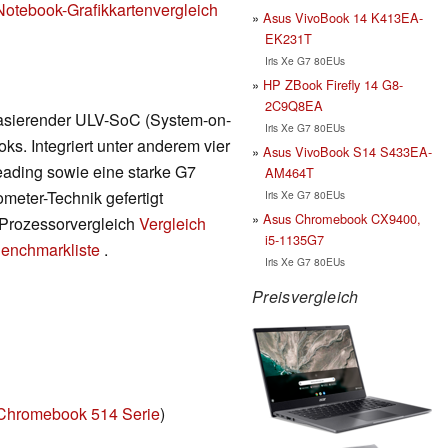
Notebook-Grafikkartenvergleich
Asus VivoBook 14 K413EA-
EK231T
Iris Xe G7 80EUs
HP ZBook Firefly 14 G8-
2C9Q8EA
 basierender ULV-SoC (System-on-
Iris Xe G7 80EUs
ks. Integriert unter anderem vier
Asus VivoBook S14 S433EA-
ading sowie eine starke G7
AM464T
meter-Technik gefertigt
Iris Xe G7 80EUs
Asus Chromebook CX9400,
m Prozessorvergleich
Vergleich
i5-1135G7
enchmarkliste
.
Iris Xe G7 80EUs
Preisvergleich
Chromebook 514 Serie
)