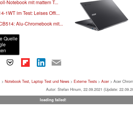
ll-Notebook mit mattem T...
1WT im Test: Leises Offi...
CB514: Alu-Chromebook mit...
e Quelle
gle
gen
>
Notebook Test, Laptop Test und News
>
Externe Tests
>
Acer
> Acer Chro
Autor: Stefan Hinum, 22.09.2021 (Update: 22.09.2
loading failed!