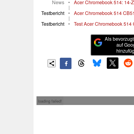
News
•
Acer Chromebook 514: 14-Zo
|
Testbericht
•
Acer Chromebook 514 CB514-
|
Testbericht
•
Test Acer Chromebook 514 
Als bevorzugt
auf Goo
hinzufü
loading failed!