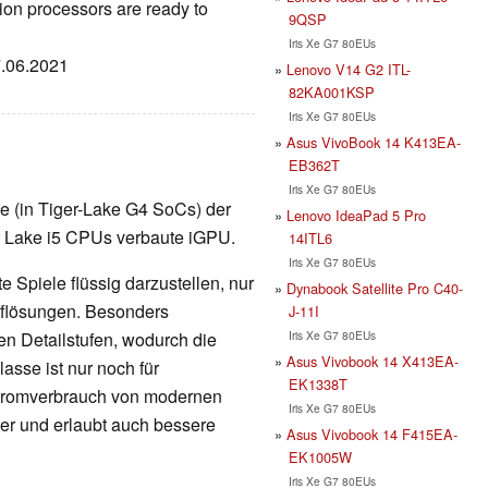
on processors are ready to
9QSP
Iris Xe G7 80EUs
7.06.2021
Lenovo V14 G2 ITL-
82KA001KSP
Iris Xe G7 80EUs
Asus VivoBook 14 K413EA-
EB362T
Iris Xe G7 80EUs
rte (in Tiger-Lake G4 SoCs) der
Lenovo IdeaPad 5 Pro
er Lake i5 CPUs verbaute iGPU.
14ITL6
Iris Xe G7 80EUs
 Spiele flüssig darzustellen, nur
Dynabook Satellite Pro C40-
Auflösungen. Besonders
J-11I
Iris Xe G7 80EUs
en Detailstufen, wodurch die
Asus Vivobook 14 X413EA-
lasse ist nur noch für
EK1338T
Stromverbrauch von modernen
Iris Xe G7 80EUs
nger und erlaubt auch bessere
Asus Vivobook 14 F415EA-
EK1005W
Iris Xe G7 80EUs