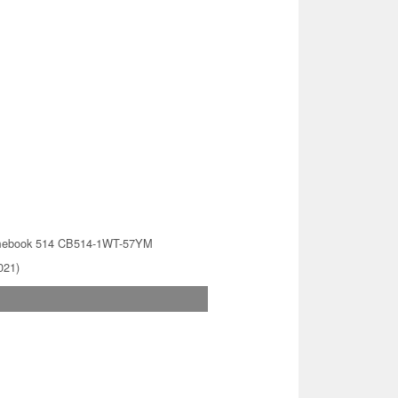
mebook 514 CB514-1WT-57YM
021)