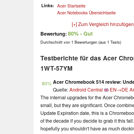
Links
Acer Startseite
Acer Notebooks Übersichtseite
[+] Zum Vergleich hinzufügen
80%
- Gut
Bewertung:
Durchschnitt von
1
Bewertungen (aus
1
Tests)
Testberichte für das Acer Ch
1WT-57YM
Acer Chromebook 514 review: Und
80%
Quelle:
Android Central
EN→DE
Ar
The internal upgrades for the Acer Chromeb
small, but they are significant. Once combi
Update Expiration date, this is a Chromebook 
of the decade if you decide to grab it this fa
hopefully you shouldn't have as much docking