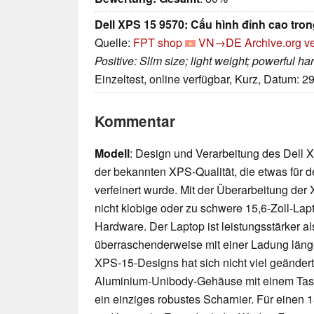
Dell XPS 15 9570: Cấu hình đỉnh cao tron
Quelle:
FPT shop
VN→DE
Archive.org v
Positive: Slim size; light weight; powerful 
Einzeltest, online verfügbar, Kurz, Datum: 2
Kommentar
Modell
: Design und Verarbeitung des Del
der bekannten XPS-Qualität, die etwas für
verfeinert wurde. Mit der Überarbeitung der 
nicht klobige oder zu schwere 15,6-Zoll-Lapt
Hardware. Der Laptop ist leistungsstärker al
überraschenderweise mit einer Ladung länger
XPS-15-Designs hat sich nicht viel geändert.
Aluminium-Unibody-Gehäuse mit einem Tasta
ein einziges robustes Scharnier. Für einen 15