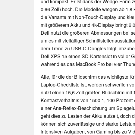
und kompakt. Er ist dank der Wedge-Form z
0,66 Zoll) hoch. Die Modelle wiegen ab 1,8 kg
die Variante mit Non-Touch-Display und kl
mit größerem Akku und 4k-Display bringt 2,0
Dell nutzt die größeren Abmessungen bei 
um es mit vielfältiger Schnittstellenausstatt
dem Trend zu USB-C-Dongles folgt, abzuheb
Dell XPS 15 einen SD-Kartenslot in voller
während es das MacBook Pro bei vier Thunde
Alle, für die der Bildschirm das wichtigste K
Laptop-Checkliste ist, werden schwerlich v
nutzt einen 15,6 Zoll großen Bildschirm mi
Kontrastverhältnis von 1500:1, 100 Prozen
einer Anti-Reflex-Beschichtung um Spiegelu
geht dies zu Lasten der Akkulaufzeit, doch de
können sich zuverlässige und starke Leistu
intensiven Aufgaben, von Gaming bis zu Vi