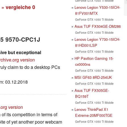
GeForce GTX 1050 Ti Mobile
» vergleiche
0
Lenovo Legion Y530-15ICH-
81FV001MTX
GeForce GTX 1050 Ti Mobile
Asus TUF FX504GE-DM286
GeForce GTX 1050 Ti Mobile
 15 9570-CPC1J
Lenovo Legion Y730-15ICH-
81HD001LSP
ive but exceptional
GeForce GTX 1050 Ti Mobile
HP Pavilion Gaming 15-
rchive.org version
cx0000ns
ruly claim to do a desktop PCs
GeForce GTX 1050 Ti Mobile
MSI GF63 8RD-254UK
um: 03.12.2018
GeForce GTX 1050 Ti Mobile
Asus TUF FX505GE-
BQ159T
GeForce GTX 1050 Ti Mobile
.org version
Lenovo ThinkPad X1
 its competition in terms of
Extreme-20MF000TGE
pite of yet another poor webcam
GeForce GTX 1050 Ti Mobile