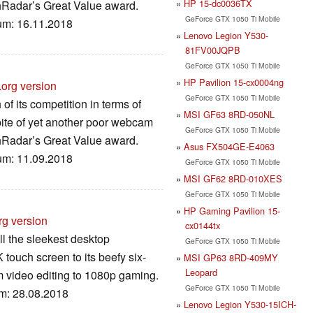
HP 15-dc0036TX
chRadar’s Great Value award.
GeForce GTX 1050 Ti Mobile
tum: 16.11.2018
Lenovo Legion Y530-
81FV00JQPB
GeForce GTX 1050 Ti Mobile
HP Pavilion 15-cx0004ng
.org version
GeForce GTX 1050 Ti Mobile
 its competition in terms of
MSI GF63 8RD-050NL
pite of yet another poor webcam
GeForce GTX 1050 Ti Mobile
chRadar’s Great Value award.
Asus FX504GE-E4063
tum: 11.09.2018
GeForce GTX 1050 Ti Mobile
MSI GF62 8RD-010XES
GeForce GTX 1050 Ti Mobile
HP Gaming Pavilion 15-
rg version
cx0144tx
ll the sleekest desktop
GeForce GTX 1050 Ti Mobile
K touch screen to its beefy six-
MSI GP63 8RD-409MY
Leopard
om video editing to 1080p gaming.
GeForce GTX 1050 Ti Mobile
um: 28.08.2018
Lenovo Legion Y530-15ICH-