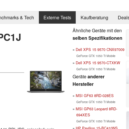
nchmarks & Tech
Externe Tests
Kaufberatung
Deal
Ähnliche Geräte mit den
CPC1J
selben Spezifikationen
Dell XPS 15 9570 CNX97009
GeForce GTX 1050 Ti Mobile
Dell XPS 15 9570-CTXKW
GeForce GTX 1050 Ti Mobile
Geräte
anderer
Hersteller
MSI GF63 8RD-028ES
GeForce GTX 1050 Ti Mobile
MSI GP63 Leopard 8RD-
694XES
GeForce GTX 1050 Ti Mobile
HP Pavilion 15-BC410NS