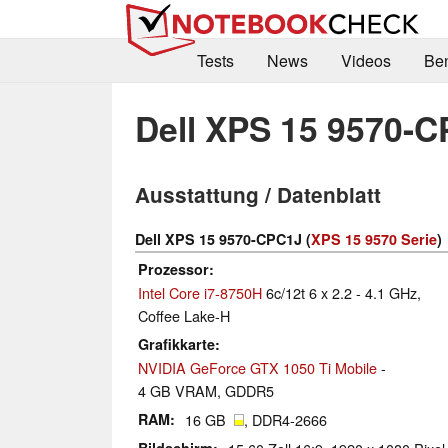
Tests
News
Videos
Be
Dell XPS 15 9570-
Ausstattung / Datenblatt
Dell XPS 15 9570-CPC1J (
XPS 15 9570 Serie
)
Prozessor
Intel Core i7-8750H
6c/12t 6 x 2.2 - 4.1 GHz,
Coffee Lake-H
Grafikkarte
NVIDIA GeForce GTX 1050 Ti Mobile
-
4 GB VRAM, GDDR5
RAM
16 GB
, DDR4-2666