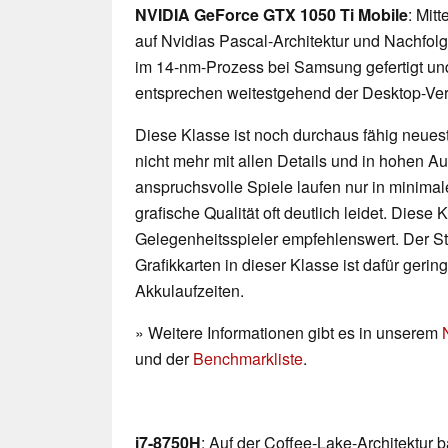
NVIDIA GeForce GTX 1050 Ti Mobile
: Mit
auf Nvidias Pascal-Architektur und Nachfo
im 14-nm-Prozess bei Samsung gefertigt un
entsprechen weitestgehend der Desktop-Ver
Diese Klasse ist noch durchaus fähig neueste
nicht mehr mit allen Details und in hohen 
anspruchsvolle Spiele laufen nur in minimal
grafische Qualität oft deutlich leidet. Diese K
Gelegenheitsspieler empfehlenswert. Der 
Grafikkarten in dieser Klasse ist dafür geri
Akkulaufzeiten.
» Weitere Informationen gibt es in unserem
und der
Benchmarkliste
.
i7-8750H
: Auf der Coffee-Lake-Architektur