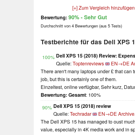
[+] Zum Vergleich hinzufügen
90%
- Sehr Gut
Bewertung:
Durchschnitt von
4
Bewertungen (aus
5
Tests)
Testberichte für das Dell XPS
Dell XPS 15 (2018) Review: Expens
100%
Quelle:
Toptenreviews
EN→DE
A
There aren't many laptops under £ that can t
job, but this is certainly one of them.
Einzeltest, online verfügbar, Sehr kurz, Dat
Bewertung:
Gesamt
: 100%
Dell XPS 15 (2018) review
90%
Quelle:
Techradar
EN→DE
Archive
The Dell XPS 15 has managed to oust much of
value, especially in 4K media work and in s