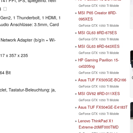
 141 PPI, IPS, spiegelnd: nein
GeForce GTX 1050 Ti Mobile
GB
MSI P65 Creator 8RD-
 Gen2, 1 Thunderbolt, 1 HDMI, 1
095XES
 Audio Anschlüsse: 3.5mm, Card
GeForce GTX 1050 Ti Mobile
MSI GL63 8RD-675ES
s Network Adapter (b/g/n = Wi-
GeForce GTX 1050 Ti Mobile
MSI GL63 8RD-643XES
GeForce GTX 1050 Ti Mobile
 17 x 357 x 235
HP Gaming Pavilion 15-
cx0205ng
64 Bit
GeForce GTX 1050 Ti Mobile
Asus TUF FX505GE-BQ166
GeForce GTX 1050 Ti Mobile
clet, Tastatur-Beleuchtung: ja,
MSI GV62 8RD-011XES
GeForce GTX 1050 Ti Mobile
Asus TUF FX504GE-E4183T
GeForce GTX 1050 Ti Mobile
Lenovo ThinkPad X1
Extreme-20MF000TMD