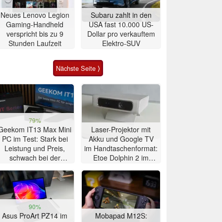
Neues Lenovo Legion
Subaru zahlt in den
Gaming-Handheld
USA fast 10.000 US-
verspricht bis zu 9
Dollar pro verkauftem
Stunden Laufzeit
Elektro-SUV
Nächste Seite ⟩
79%
Geekom IT13 Max Mini
Laser-Projektor mit
PC im Test: Stark bei
Akku und Google TV
Leistung und Preis,
im Handtaschenformat:
schwach bei der
Etoe Dolphin 2 im
Kühlung
Praxis-Test
90%
Asus ProArt PZ14 im
Mobapad M12S: