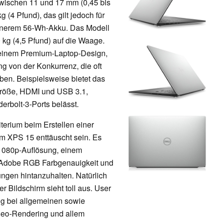
wischen 11 und 17 mm (0,45 bis
 (4 Pfund), das gilt jedoch für
einerem 56-Wh-Akku. Das Modell
 kg (4,5 Pfund) auf die Waage.
seinem Premium-Laptop-Design,
ung von der Konkurrenz, die oft
en. Beispielsweise bietet das
 Größe, HDMI und USB 3.1,
rbolt-3-Ports belässt.
riterium beim Erstellen einer
om XPS 15 enttäuscht sein. Es
t 1080p-Auflösung, einem
t Adobe RGB Farbgenauigkeit und
ngen hintanzuhalten. Natürlich
r Bildschirm sieht toll aus. User
ng bei allgemeinen sowie
deo-Rendering und allem