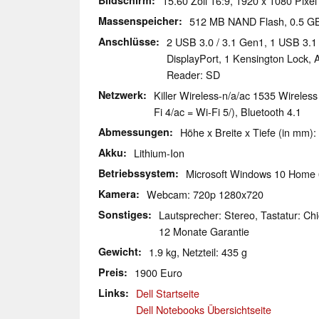
Bildschirm
15.60 Zoll 16:9, 1920 x 1080 Pixel
Massenspeicher
512 MB NAND Flash, 0.5 
Anschlüsse
2 USB 3.0 / 3.1 Gen1, 1 USB 3.1
DisplayPort, 1 Kensington Lock,
Reader: SD
Netzwerk
Killer Wireless-n/a/ac 1535 Wireles
Fi 4/ac = Wi-Fi 5/), Bluetooth 4.1
Abmessungen
Höhe x Breite x Tiefe (in mm):
Akku
Lithium-Ion
Betriebssystem
Microsoft Windows 10 Home 
Kamera
Webcam: 720p 1280x720
Sonstiges
Lautsprecher: Stereo, Tastatur: Chi
12 Monate Garantie
Gewicht
1.9 kg, Netzteil: 435 g
Preis
1900 Euro
Links
Dell Startseite
Dell Notebooks Übersichtseite