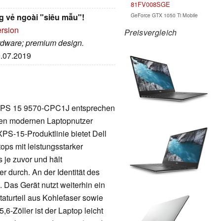
81FV008SGE
GeForce GTX 1050 Ti Mobile
g vẻ ngoài "siêu mẫu"!
ersion
Preisvergleich
hardware; premium design.
9.07.2019
l XPS 15 9570-CPC1J entsprechen
 den modernen Laptopnutzer
XPS-15-Produktlinie bietet Dell
ops mit leistungsstarker
s je zuvor und hält
 durch. An der Identität des
 Das Gerät nutzt weiterhin ein
turteil aus Kohlefaser sowie
,6-Zöller ist der Laptop leicht