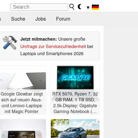
▼
s
Suche
Jobs
Forum
Unsere große
Jetzt mitmachen:
Umfrage zur Servicezufriedenheit
bei
Laptops und Smartphones 2026
Google Glowbar zeigt
RTX 5070, Ryzen 7, 32
sich auf neuen Asus-
GB RAM, 1 TB SSD,
und Lenovo-Laptops
2.5k-Display: Gigabyte
mit Magic Pointer
Gaming-Notebook (18
Zoll) im Angebot