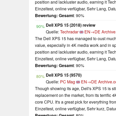
position and lackluster audio, earning it Te
Einzeltest, online verfügbar, Sehr Lang, Da
Bewertung:
Gesamt
: 90%
Dell XPS 15 (2018) review
90%
Quelle:
Techradar
EN→DE
Archive
The Dell XPS 15 has managed to oust much of
value, especially in 4K media work and in s
position and lackluster audio, earning it Te
Einzeltest, online verfügbar, Sehr Lang, Da
Bewertung:
Gesamt
: 90%
Dell XPS 15 (9570)
80%
Quelle:
PC Mag
EN→DE
Archive.o
Though showing its age, Dell's XPS 15 is sti
replacement on the market, from its terrific 4
core CPU. It's a great pick for everything fr
Einzeltest, online verfügbar, Sehr kurz, Dat
Bewertung:
Gesamt
: 80%