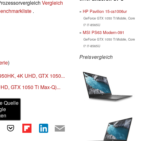
 Prozessorvergleich
Vergleich
enchmarkliste
.
HP Pavilion 15-cs1006ur
GeForce GTX 1050 Ti Mobile, Core
i7 i7-8565U
MSI PS63 Modern-091
GeForce GTX 1050 Ti Mobile, Core
i7 i7-8565U
Preisvergleich
erie
)
8950HK, 4K UHD, GTX 1050...
UHD, GTX 1050 Ti Max-Q)...
e Quelle
gle
gen