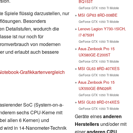
sion.
BQ153T
GeForce GTX 1050 Ti Mobile
 Spiele flüssig darzustellen, nur
MSI GP63 8RD-008BE
Auflösungen. Besonders
GeForce GTX 1050 Ti Mobile
en Detailstufen, wodurch die
Lenovo Legion Y730-15ICH,
i7-8750H
lasse ist nur noch für
GeForce GTX 1050 Ti Mobile
Stromverbrauch von modernen
Asus Zenbook Pro 15
nger und erlaubt auch bessere
UX580GE-E2005T
GeForce GTX 1050 Ti Mobile
MSI GL63 8RD-407XES
Notebook-Grafikkartenvergleich
GeForce GTX 1050 Ti Mobile
Asus Zenbook Pro 15
UX550GE-BN026R
GeForce GTX 1050 Ti Mobile
MSI GL63 8RD-014XES
 basierender SoC (System-on-a-
GeForce GTX 1050 Ti Mobile
r anderem sechs CPU-Kerne mit
Geräte eines
anderen
bei allen 6 Kernen) und
Herstellers
und/oder mit
nd wird in 14-Nanometer-Technik
einer
anderen CPU