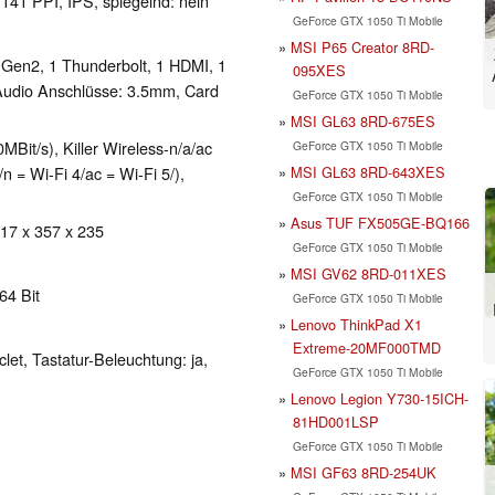
 141 PPI, IPS, spiegelnd: nein
GeForce GTX 1050 Ti Mobile
MSI P65 Creator 8RD-
 Gen2, 1 Thunderbolt, 1 HDMI, 1
095XES
 Audio Anschlüsse: 3.5mm, Card
GeForce GTX 1050 Ti Mobile
MSI GL63 8RD-675ES
it/s), Killer Wireless-n/a/ac
GeForce GTX 1050 Ti Mobile
MSI GL63 8RD-643XES
 = Wi-Fi 4/ac = Wi-Fi 5/),
GeForce GTX 1050 Ti Mobile
Asus TUF FX505GE-BQ166
 17 x 357 x 235
GeForce GTX 1050 Ti Mobile
MSI GV62 8RD-011XES
64 Bit
GeForce GTX 1050 Ti Mobile
Lenovo ThinkPad X1
Extreme-20MF000TMD
clet, Tastatur-Beleuchtung: ja,
GeForce GTX 1050 Ti Mobile
Lenovo Legion Y730-15ICH-
81HD001LSP
GeForce GTX 1050 Ti Mobile
MSI GF63 8RD-254UK