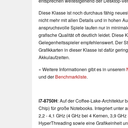
entsprechen weitestgehend der Desktop-Ver
Diese Klasse ist noch durchaus fähig neueste
nicht mehr mit allen Details und in hohen 
anspruchsvolle Spiele laufen nur in minimal
grafische Qualität oft deutlich leidet. Diese K
Gelegenheitsspieler empfehlenswert. Der 
Grafikkarten in dieser Klasse ist dafür geri
Akkulaufzeiten.
» Weitere Informationen gibt es in unserem
und der
Benchmarkliste
.
i7-8750H
: Auf der Coffee-Lake-Architektur
Chip) für große Notebooks. Integriert unte
2,2 - 4,1 GHz (4 GHz bei 4 Kernen, 3,9 GHz 
HyperThreading sowie eine Grafikeinheit u