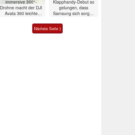
immersive 360°-
Klapphandy-Debut so
Drohne macht der DJI
gelungen, dass
Avata 360 leichte
Samsung sich sorgen
Konkurrenz
muss? – Razr Fold
Smartphone im Test
Nächste Seite ⟩