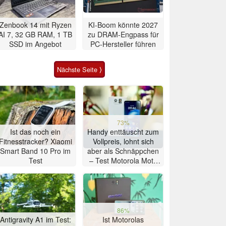
Zenbook 14 mit Ryzen
KI-Boom könnte 2027
AI 7, 32 GB RAM, 1 TB
zu DRAM-Engpass für
SSD im Angebot
PC-Hersteller führen
Nächste Seite ⟩
73%
Ist das noch ein
Handy enttäuscht zum
Fitnesstracker? Xiaomi
Vollpreis, lohnt sich
Smart Band 10 Pro im
aber als Schnäppchen
Test
– Test Motorola Moto
G47 Smartphone
86%
Antigravity A1 im Test:
Ist Motorolas