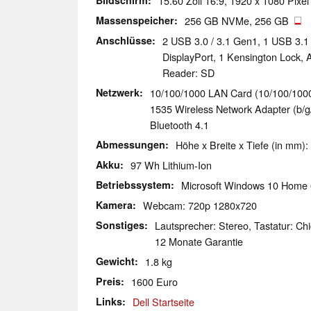
Bildschirm
15.60 Zoll 16:9, 1920 x 1080 Pixel
Massenspeicher
256 GB NVMe, 256 GB
Anschlüsse
2 USB 3.0 / 3.1 Gen1, 1 USB 3.1
DisplayPort, 1 Kensington Lock,
Reader: SD
Netzwerk
10/100/1000 LAN Card (10/100/1000MB
1535 Wireless Network Adapter (b/g/n
Bluetooth 4.1
Abmessungen
Höhe x Breite x Tiefe (in mm):
Akku
97 Wh Lithium-Ion
Betriebssystem
Microsoft Windows 10 Home 
Kamera
Webcam: 720p 1280x720
Sonstiges
Lautsprecher: Stereo, Tastatur: Chi
12 Monate Garantie
Gewicht
1.8 kg
Preis
1600 Euro
Links
Dell Startseite