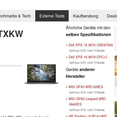
nchmarks & Tech
Externe Tests
Kaufberatung
Deal
Ähnliche Geräte mit den
CTXKW
selben Spezifikationen
Dell XPS 15 9570 CNX97009
GeForce GTX 1050 Ti Mobile
Dell XPS 15 9570-CPC1J
)
GeForce GTX 1050 Ti Mobile
Geräte
anderer
Hersteller
MSI GF63 8RD-028ES
GeForce GTX 1050 Ti Mobile
MSI GP63 Leopard 8RD-
694XES
GeForce GTX 1050 Ti Mobile
HP Pavilion 15-BC410NS