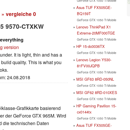
GeForce GTX 1050 Ti Mobile
Asus TUF FX505GE-
» vergleiche
0
BQ159T
GeForce GTX 1050 Ti Mobile
 15 9570-CTXKW
Lenovo ThinkPad X1
Extreme-20MF000TGE
 everything
GeForce GTX 1050 Ti Mobile
HP 15-dc0036TX
rg version
GeForce GTX 1050 Ti Mobile
er. It is light, thin and has a
Lenovo Legion Y530-
build quality. This is what you
81FV00JQPB
oks.
GeForce GTX 1050 Ti Mobile
tum: 24.08.2018
MSI GF63 8RD-050NL
GeForce GTX 1050 Ti Mobile
MSI GF62 8RD-010XES
GeForce GTX 1050 Ti Mobile
HP Gaming Pavilion 15-
telklasse-Grafikkarte basierend
cx0144tx
lger der GeForce GTX 965M. Wird
GeForce GTX 1050 Ti Mobile
d die technischen Daten
Asus TUF FX505GE-