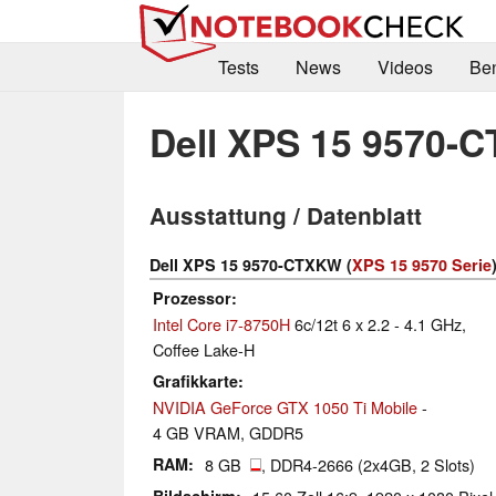
Tests
News
Videos
Be
Dell XPS 15 9570-
Ausstattung / Datenblatt
Dell XPS 15 9570-CTXKW (
XPS 15 9570 Serie
Prozessor
Intel Core i7-8750H
6c/12t 6 x 2.2 - 4.1 GHz,
Coffee Lake-H
Grafikkarte
NVIDIA GeForce GTX 1050 Ti Mobile
-
4 GB VRAM, GDDR5
RAM
8 GB
, DDR4-2666 (2x4GB, 2 Slots)